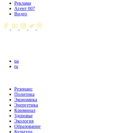
Реклама
Агент 007
Видео
ua
ru
Резонанс
Политика
Экономика
Энергетика
Криминал
Здоровье
Экология
Образование
Культура