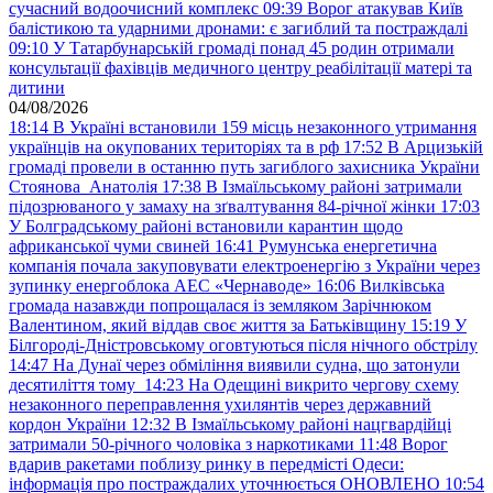
сучасний водоочисний комплекс
09:39
Ворог атакував Київ
балістикою та ударними дронами: є загиблий та постраждалі
09:10
У Татарбунарській громаді понад 45 родин отримали
консультації фахівців медичного центру реабілітації матері та
дитини
04/08/2026
18:14
В Україні встановили 159 місць незаконного утримання
українців на окупованих територіях та в рф
17:52
В Арцизькій
громаді провели в останню путь загиблого захисника України
Стоянова Анатолія
17:38
В Ізмаїльському районі затримали
підозрюваного у замаху на зґвалтування 84-річної жінки
17:03
У Болградському районі встановили карантин щодо
африканської чуми свиней
16:41
Румунська енергетична
компанія почала закуповувати електроенергію з України через
зупинку енергоблока АЕС «Чернаводе»
16:06
Вилківська
громада назавжди попрощалася із земляком Зарічнюком
Валентином, який віддав своє життя за Батьківщину
15:19
У
Білгороді-Дністровському оговтуються після нічного обстрілу
14:47
На Дунаї через обміління виявили судна, що затонули
десятиліття тому
14:23
На Одещині викрито чергову схему
незаконного переправлення ухилянтів через державний
кордон України
12:32
В Ізмаїльському районі нацгвардійці
затримали 50-річного чоловіка з наркотиками
11:48
Ворог
вдарив ракетами поблизу ринку в передмісті Одеси:
інформація про постраждалих уточнюється ОНОВЛЕНО
10:54