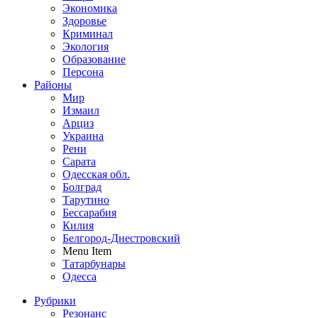
Экономика
Здоровье
Криминал
Экология
Образование
Персона
Районы
Мир
Измаил
Арциз
Украина
Рени
Сарата
Одесская обл.
Болград
Тарутино
Бессарабия
Килия
Белгород-Днестровский
Menu Item
Татарбунары
Одесса
Рубрики
Резонанс