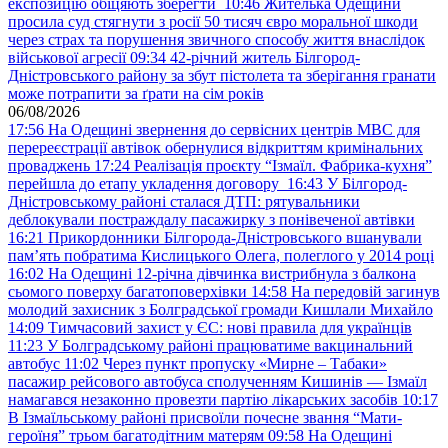
експозицію обіцяють зберегти
10:46
Жителька Одещини
просила суд стягнути з росії 50 тисяч євро моральної шкоди
через страх та порушення звичного способу життя внаслідок
військової агресії
09:34
42-річний житель Білгород-
Дністровського району за збут пістолета та зберігання гранати
може потрапити за ґрати на сім років
06/08/2026
17:56
На Одещині звернення до сервісних центрів МВС для
перереєстрації автівок обернулися відкриттям кримінальних
проваджень
17:24
Реалізація проєкту “Ізмаїл. Фабрика-кухня”
перейшла до етапу укладення договору
16:43
У Білгород-
Дністровському районі сталася ДТП: рятувальники
деблокували постраждалу пасажирку з понівеченої автівки
16:21
Прикордонники Білгорода-Дністровського вшанували
пам’ять побратима Кислицького Олега, полеглого у 2014 році
16:02
На Одещині 12-річна дівчинка вистрибнула з балкона
сьомого поверху багатоповерхівки
14:58
На передовій загинув
молодий захисник з Болградської громади Кишлали Михайло
14:09
Тимчасовий захист у ЄС: нові правила для українців
11:23
У Болградському районі працюватиме вакцинальний
автобус
11:02
Через пункт пропуску «Мирне – Табаки»
пасажир рейсового автобуса сполученням Кишинів — Ізмаїл
намагався незаконно провезти партію лікарських засобів
10:17
В Ізмаїльському районі присвоїли почесне звання “Мати-
героїня” трьом багатодітним матерям
09:58
На Одещині