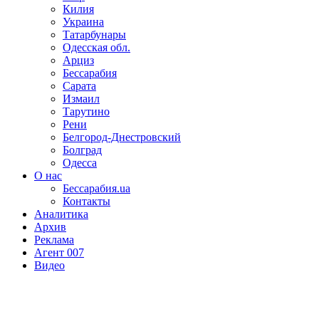
Килия
Украина
Татарбунары
Одесская обл.
Арциз
Бессарабия
Сарата
Измаил
Тарутино
Рени
Белгород-Днестровский
Болград
Одесса
О нас
Бессарабия.ua
Контакты
Аналитика
Архив
Реклама
Агент 007
Видео