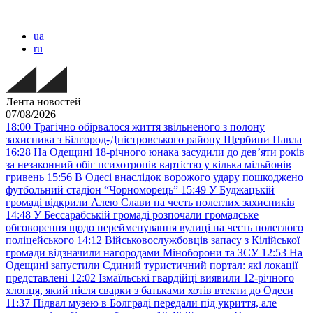
ua
ru
Лента новостей
07/08/2026
18:00
Трагічно обірвалося життя звільненого з полону
захисника з Білгород-Дністровського району Щербини Павла
16:28
На Одещині 18-річного юнака засудили до дев’яти років
за незаконний обіг психотропів вартістю у кілька мільйонів
гривень
15:56
В Одесі внаслідок ворожого удару пошкоджено
футбольний стадіон “Чорноморець”
15:49
У Буджацькій
громаді відкрили Алею Слави на честь полеглих захисників
14:48
У Бессарабській громаді розпочали громадське
обговорення щодо перейменування вулиці на честь полеглого
поліцейського
14:12
Військовослужбовців запасу з Кілійської
громади відзначили нагородами Міноборони та ЗСУ
12:53
На
Одещині запустили Єдиний туристичний портал: які локації
представлені
12:02
Ізмаїльські гвардійці виявили 12-річного
хлопця, який після сварки з батьками хотів втекти до Одеси
11:37
Підвал музею в Болграді передали під укриття, але