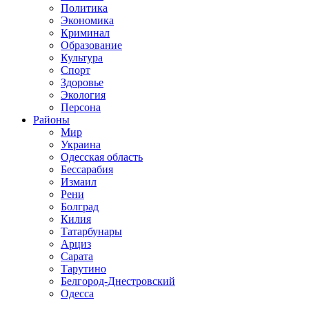
Политика
Экономика
Криминал
Образование
Культура
Спорт
Здоровье
Экология
Персона
Районы
Мир
Украина
Одесская область
Бессарабия
Измаил
Рени
Болград
Килия
Татарбунары
Арциз
Сарата
Тарутино
Белгород-Днестровский
Одесса