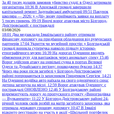
За 40 тисяч доларів замовив убивство судді: в Одесі затримали
організатора
10:36
В Арцизькій громаді завершили
капітальний ремонт Задунаївської амбулаторії
09:51
Пакунок
школяра — 2026: у «Дії» знову приймають заявки на виплату
5 тисяч гривень
09:19
Вночі ворог атакував місто Білгород-
Дністровський: є постраждалі
03/08/2026
18:01
Два медзаклади Ізмаїльського району отримали
фінансову допомогу на придбання обладнання від румунських
партнерів
17:04
Укриття чи музейний простір: у Болградській
громаді виникла суперечка навколо підвалу історико-
етнографічного музею
16:39
На дорогах Одещини вводять
обмеження руху для вантажівок через аномальну спеку
15:46
Ворог здійснив атаку на цивільні судна в портах Великої
Одеси та Дунайського регіону: пошкоджено буксир
14:37
Через два роки після загибелі у Білгород-Дністровському
районі попрощаються із захисником Гриценком Сергієм
14:21
На Одещині водійка авто наїхала на свого однорічного сина:
дитина загинула на місці
12:59
Ворог атакував Одещину: є
постраждалі ОНОВЛЕНО
12:46
У Болградському районі
відремонтують дорогу до пропускного пункту «Виноградівка
— Вулканешти»
11:22
У Білгород-Дністровському районі 24-
річний чоловік скоїв розбій на матір загиблого захисника, яка
отримала державну грошову допомогу
10:47
В Ізмаїлі
відкрито реєстрацію на участь в акції «Шкільний портфелик