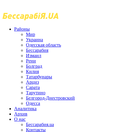
Районы
Мир
Украина
Одесская область
Бессарабия
Измаил
Рени
Болград
Килия
Татарбунары
Арциз
Сарата
Тарутино
Белгород-Днестровский
Одесса
Аналитика
Архив
О нас
Бессарабия.ua
Контакты