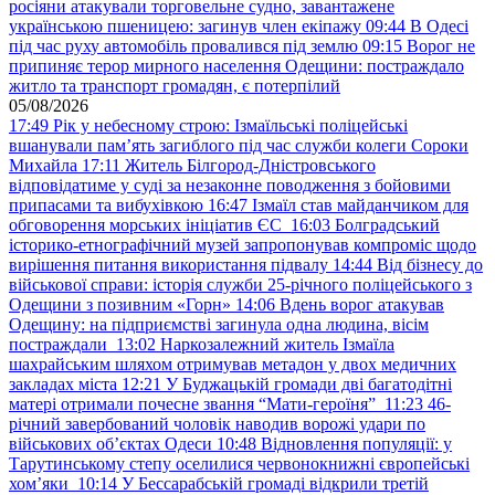
росіяни атакували торговельне судно, завантажене
українською пшеницею: загинув член екіпажу
09:44
В Одесі
під час руху автомобіль провалився під землю
09:15
Ворог не
припиняє терор мирного населення Одещини: постраждало
житло та транспорт громадян, є потерпілий
05/08/2026
17:49
Рік у небесному строю: Ізмаїльські поліцейські
вшанували пам’ять загиблого під час служби колеги Сороки
Михайла
17:11
Житель Білгород-Дністровського
відповідатиме у суді за незаконне поводження з бойовими
припасами та вибухівкою
16:47
Ізмаїл став майданчиком для
обговорення морських ініціатив ЄС
16:03
Болградський
історико-етнографічний музей запропонував компроміс щодо
вирішення питання використання підвалу
14:44
Від бізнесу до
військової справи: історія служби 25-річного поліцейського з
Одещини з позивним «Горн»
14:06
Вдень ворог атакував
Одещину: на підприємстві загинула одна людина, вісім
постраждали
13:02
Наркозалежний житель Ізмаїла
шахрайським шляхом отримував метадон у двох медичних
закладах міста
12:21
У Буджацькій громади дві багатодітні
матері отримали почесне звання “Мати-героїня”
11:23
46-
річний завербований чоловік наводив ворожі удари по
військових обʼєктах Одеси
10:48
Відновлення популяції: у
Тарутинському степу оселилися червонокнижні європейські
хом’яки
10:14
У Бессарабській громаді відкрили третій