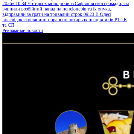
2026»
10:34
Чотирьох молодиків із Саф’янівської громади, які
вчинили розбійний напад на пенсіонерів та їх онука,
відправили за ґрати на тривалий строк
09:23
В Одесі
внаслідок стрілянини поранено чотирьох працівників РТЦК
та СП
Рекламные новости