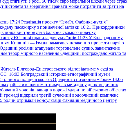
уд стягнути з росії 50 тисяч євро моральної шкоди через страх
т пістолета та зберігання гранати може потрапити за ґрати на
жень
17:24
Реалізація проєкту “Ізмаїл. Фабрика-кухня”
аждалу пасажирку з понівеченої автівки
16:21
Прикордонники
івчинка вистрибнула з балкона сьомого поверху
хист у ЄС: нові правила для українців
11:23
У Болградському
нням Кишинів — Ізмаїл намагався незаконно провезти партію
Одещині росіяни атакували торговельне судно, завантажене
няє терор мирного населення Одещини: постраждало житло та
Житель Білгород-Дністровського відповідатиме у суді за
в ЄС
16:03
Болградський історико-етнографічний музей
и 25-річного поліцейського з Одещини з позивним «Горн»
14:06
а шахрайським шляхом отримував метадон у двох медичних
рбований чоловік наводив ворожі удари по військових обʼєктах
ій громаді відкрили третій сучасний водоочисний комплекс
45 родин отримали консультації фахівців медичного центру