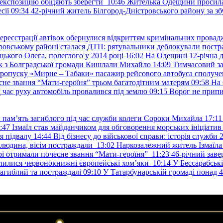
е експозицію обіцяють зберегти
10:46
Жителька Одещини просила с
сії
09:34
42-річний житель Білгород-Дністровського району за збу
ереєстрації автівок обернулися відкриттям кримінальних провад
ровському районі сталася ДТП: рятувальники деблокували постр
ького Олега, полеглого у 2014 році
16:02
На Одещині 12-річна д
к з Болградської громади Кишлали Михайло
14:09
Тимчасовий за
пропуску «Мирне – Табаки» пасажир рейсового автобуса сполуче
есне звання “Мати-героїня” трьом багатодітним матерям
09:58
На 
д час руху автомобіль провалився під землю
09:15
Ворог не припи
и пам’ять загиблого під час служби колеги Сороки Михайла
17:11
:47
Ізмаїл став майданчиком для обговорення морських ініціати
я підвалу
14:44
Від бізнесу до військової справи: історія служб
 людина, вісім постраждали
13:02
Наркозалежний житель Ізмаїл
ері отримали почесне звання “Мати-героїня”
11:23
46-річний заве
елилися червонокнижні європейські хом’яки
10:14
У Бессарабськ
загиблий та постраждалі
09:10
У Татарбунарській громаді понад 