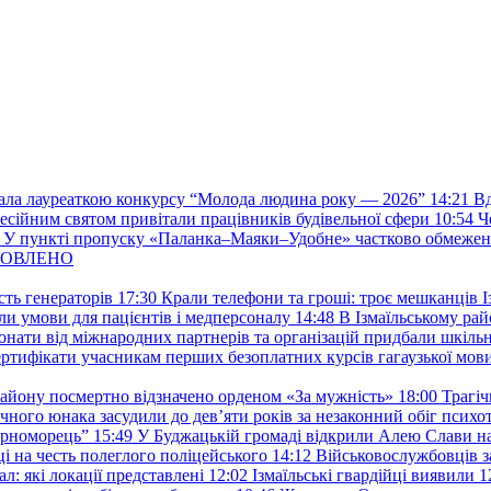
стала лауреаткою конкурсу “Молода людина року — 2026”
14:21
Вд
фесійним святом привітали працівників будівельної сфери
10:54
Ч
У пункті пропуску «Паланка–Маяки–Удобне» частково обмежен
 ОНОВЛЕНО
ть генераторів
17:30
Крали телефони та гроші: троє мешканців Із
и умови для пацієнтів і медперсоналу
14:48
В Ізмаїльському райо
донати від міжнародних партнерів та організацій придбали шкіль
сертифікати учасникам перших безоплатних курсів гагаузької мов
району посмертно відзначено орденом «За мужність»
18:00
Трагіч
чного юнака засудили до дев’яти років за незаконний обіг психот
орноморець”
15:49
У Буджацькій громаді відкрили Алею Слави на
 на честь полеглого поліцейського
14:12
Військовослужбовців з
: які локації представлені
12:02
Ізмаїльські гвардійці виявили 1