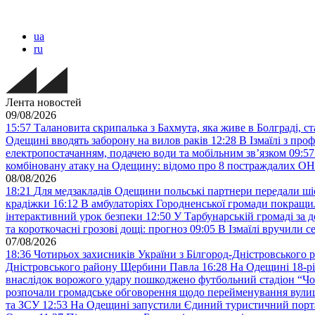
ua
ru
Лента новостей
09/08/2026
15:57
Талановита скрипалька з Бахмута, яка живе в Болграді, 
Одещині вводять заборону на вилов раків
12:28
В Ізмаїлі з про
електропостачанням, подачею води та мобільним звʼязком
09:57
комбіновану атаку на Одещину: відомо про 8 постраждалих
08/08/2026
18:21
Для медзакладів Одещини польські партнери передали шіс
крадіжки
16:12
В амбулаторіях Городненської громади покращил
інтерактивний урок безпеки
12:50
У Тарбунарській громаді за 
та короткочасні грозові дощі: прогноз
09:05
В Ізмаїлі вручили 
07/08/2026
18:36
Чотирьох захисників України з Білгород-Дністровського 
Дністровського району Щербини Павла
16:28
На Одещині 18-рі
внаслідок ворожого удару пошкоджено футбольний стадіон “Ч
розпочали громадське обговорення щодо перейменування вулиці
та ЗСУ
12:53
На Одещині запустили Єдиний туристичний портал