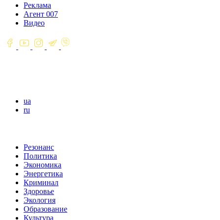
Реклама
Агент 007
Видео
ua
ru
Резонанс
Политика
Экономика
Энергетика
Криминал
Здоровье
Экология
Образование
Культура