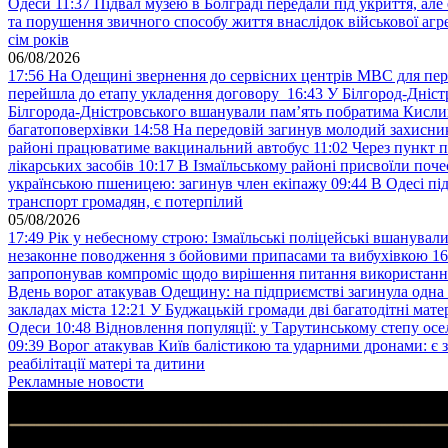
Одеси
11:37
Підвал музею в Болграді передали під укриття, ал
та порушення звичного способу життя внаслідок військової агре
сім років
06/08/2026
17:56
На Одещині звернення до сервісних центрів МВС для пер
перейшла до етапу укладення договору
16:43
У Білгород-Дніст
Білгорода-Дністровського вшанували пам’ять побратима Кислиц
багатоповерхівки
14:58
На передовій загинув молодий захисни
районі працюватиме вакцинальний автобус
11:02
Через пункт 
лікарських засобів
10:17
В Ізмаїльському районі присвоїли поч
українською пшеницею: загинув член екіпажу
09:44
В Одесі пі
транспорт громадян, є потерпілий
05/08/2026
17:49
Рік у небесному строю: Ізмаїльські поліцейські вшанувал
незаконне поводження з бойовими припасами та вибухівкою
16
запропонував компроміс щодо вирішення питання використанн
Вдень ворог атакував Одещину: на підприємстві загинула одна
закладах міста
12:21
У Буджацькій громади дві багатодітні мат
Одеси
10:48
Відновлення популяції: у Тарутинському степу ос
09:39
Ворог атакував Київ балістикою та ударними дронами: є 
реабілітації матері та дитини
Рекламные новости