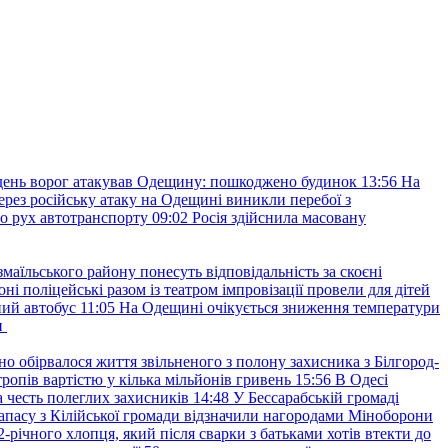
ень ворог атакував Одещину: пошкоджено будинок
13:56
На
ерез російську атаку на Одещині виникли перебої з
о рух автотранспорту
09:02
Росія здійснила масовану
маїльського району понесуть відповідальність за скоєні
ні поліцейські разом із театром імпровізації провели для дітей
ний автобус
11:05
На Одещині очікується зниження температури
и
но обірвалося життя звільненого з полону захисника з Білгород-
ропів вартістю у кілька мільйонів гривень
15:56
В Одесі
 честь полеглих захисників
14:48
У Бессарабській громаді
апасу з Кілійської громади відзначили нагородами Міноборони
2-річного хлопця, який після сварки з батьками хотів втекти до