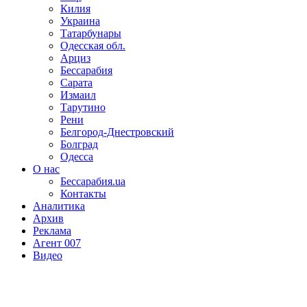
Килия
Украина
Татарбунары
Одесская обл.
Арциз
Бессарабия
Сарата
Измаил
Тарутино
Рени
Белгород-Днестровский
Болград
Одесса
О нас
Бессарабия.ua
Контакты
Аналитика
Архив
Реклама
Агент 007
Видео