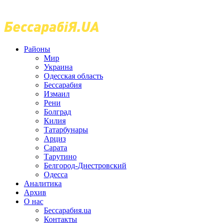
Районы
Мир
Украина
Одесская область
Бессарабия
Измаил
Рени
Болград
Килия
Татарбунары
Арциз
Сарата
Тарутино
Белгород-Днестровский
Одесса
Аналитика
Архив
О нас
Бессарабия.ua
Контакты