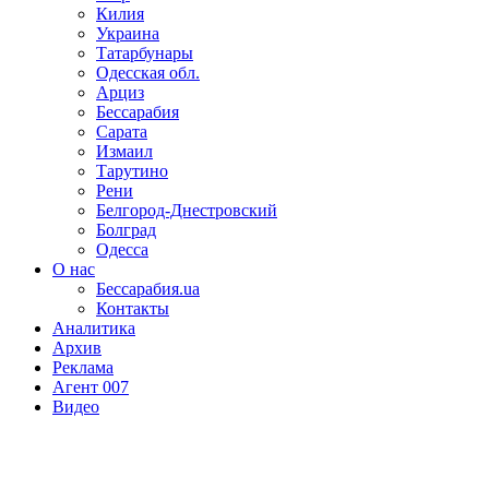
Килия
Украина
Татарбунары
Одесская обл.
Арциз
Бессарабия
Сарата
Измаил
Тарутино
Рени
Белгород-Днестровский
Болград
Одесса
О нас
Бессарабия.ua
Контакты
Аналитика
Архив
Реклама
Агент 007
Видео