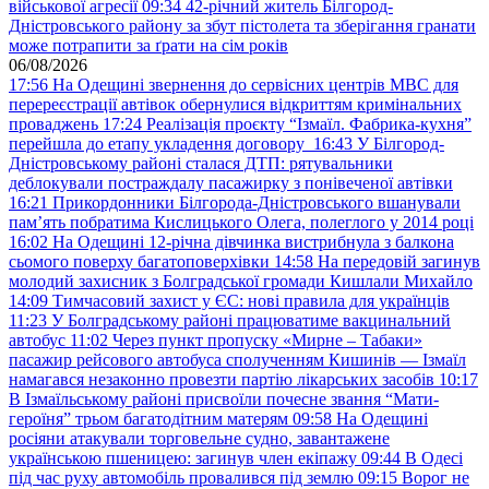
військової агресії
09:34
42-річний житель Білгород-
Дністровського району за збут пістолета та зберігання гранати
може потрапити за ґрати на сім років
06/08/2026
17:56
На Одещині звернення до сервісних центрів МВС для
перереєстрації автівок обернулися відкриттям кримінальних
проваджень
17:24
Реалізація проєкту “Ізмаїл. Фабрика-кухня”
перейшла до етапу укладення договору
16:43
У Білгород-
Дністровському районі сталася ДТП: рятувальники
деблокували постраждалу пасажирку з понівеченої автівки
16:21
Прикордонники Білгорода-Дністровського вшанували
пам’ять побратима Кислицького Олега, полеглого у 2014 році
16:02
На Одещині 12-річна дівчинка вистрибнула з балкона
сьомого поверху багатоповерхівки
14:58
На передовій загинув
молодий захисник з Болградської громади Кишлали Михайло
14:09
Тимчасовий захист у ЄС: нові правила для українців
11:23
У Болградському районі працюватиме вакцинальний
автобус
11:02
Через пункт пропуску «Мирне – Табаки»
пасажир рейсового автобуса сполученням Кишинів — Ізмаїл
намагався незаконно провезти партію лікарських засобів
10:17
В Ізмаїльському районі присвоїли почесне звання “Мати-
героїня” трьом багатодітним матерям
09:58
На Одещині
росіяни атакували торговельне судно, завантажене
українською пшеницею: загинув член екіпажу
09:44
В Одесі
під час руху автомобіль провалився під землю
09:15
Ворог не