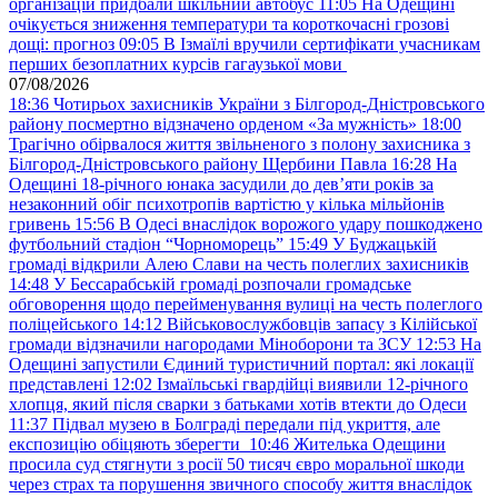
організацій придбали шкільний автобус
11:05
На Одещині
очікується зниження температури та короткочасні грозові
дощі: прогноз
09:05
В Ізмаїлі вручили сертифікати учасникам
перших безоплатних курсів гагаузької мови
07/08/2026
18:36
Чотирьох захисників України з Білгород-Дністровського
району посмертно відзначено орденом «За мужність»
18:00
Трагічно обірвалося життя звільненого з полону захисника з
Білгород-Дністровського району Щербини Павла
16:28
На
Одещині 18-річного юнака засудили до дев’яти років за
незаконний обіг психотропів вартістю у кілька мільйонів
гривень
15:56
В Одесі внаслідок ворожого удару пошкоджено
футбольний стадіон “Чорноморець”
15:49
У Буджацькій
громаді відкрили Алею Слави на честь полеглих захисників
14:48
У Бессарабській громаді розпочали громадське
обговорення щодо перейменування вулиці на честь полеглого
поліцейського
14:12
Військовослужбовців запасу з Кілійської
громади відзначили нагородами Міноборони та ЗСУ
12:53
На
Одещині запустили Єдиний туристичний портал: які локації
представлені
12:02
Ізмаїльські гвардійці виявили 12-річного
хлопця, який після сварки з батьками хотів втекти до Одеси
11:37
Підвал музею в Болграді передали під укриття, але
експозицію обіцяють зберегти
10:46
Жителька Одещини
просила суд стягнути з росії 50 тисяч євро моральної шкоди
через страх та порушення звичного способу життя внаслідок