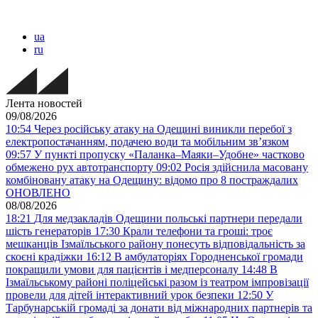
ua
ru
Лента новостей
09/08/2026
10:54
Через російську атаку на Одещині виникли перебої з
електропостачанням, подачею води та мобільним звʼязком
09:57
У пункті пропуску «Паланка–Маяки–Удобне» частково
обмежено рух автотранспорту
09:02
Росія здійснила масовану
комбіновану атаку на Одещину: відомо про 8 постраждалих
ОНОВЛЕНО
08/08/2026
18:21
Для медзакладів Одещини польські партнери передали
шість генераторів
17:30
Крали телефони та гроші: троє
мешканців Ізмаїльського району понесуть відповідальність за
скоєні крадіжки
16:12
В амбулаторіях Городненської громади
покращили умови для пацієнтів і медперсоналу
14:48
В
Ізмаїльському районі поліцейські разом із театром імпровізації
провели для дітей інтерактивний урок безпеки
12:50
У
Тарбунарській громаді за донати від міжнародних партнерів та