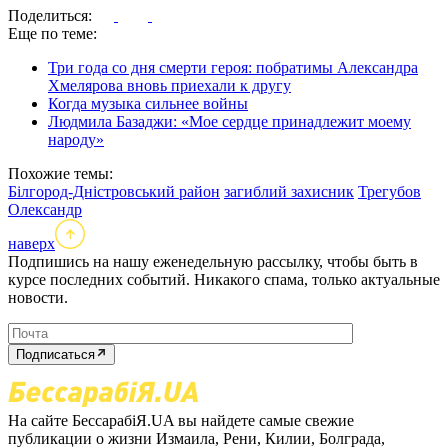
Поделиться:
Еще по теме:
Три года со дня смерти героя: побратимы Александра
Хмелярова вновь приехали к другу
Когда музыка сильнее войны
Людмила Базаджи: «Мое сердце принадлежит моему
народу»
Похожие темы:
Білгород-Дністровський район
загиблий захисник
Трегубов
Олександр
наверх
Подпишись на нашу еженедельную рассылку, чтобы быть в
курсе последних событий. Никакого спама, только актуальные
новости.
Подписаться
На сайте БессарабіЯ.UA вы найдете самые свежие
публикации о жизни Измаила, Рени, Килии, Болграда,