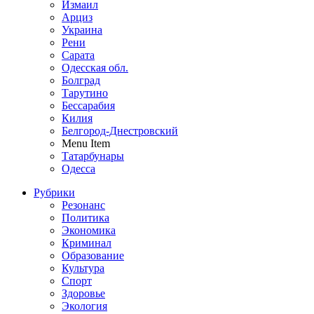
Измаил
Арциз
Украина
Рени
Сарата
Одесская обл.
Болград
Тарутино
Бессарабия
Килия
Белгород-Днестровский
Menu Item
Татарбунары
Одесса
Рубрики
Резонанс
Политика
Экономика
Криминал
Образование
Культура
Спорт
Здоровье
Экология