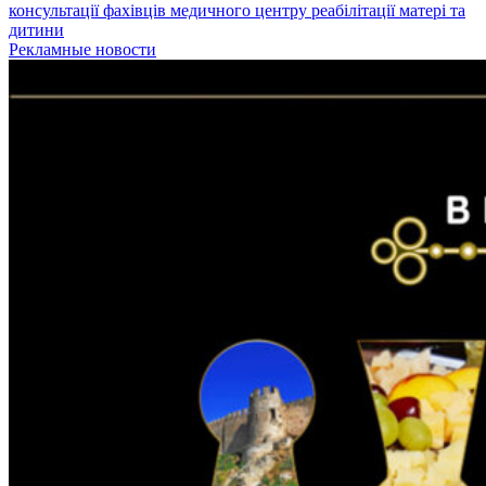
консультації фахівців медичного центру реабілітації матері та
дитини
Рекламные новости