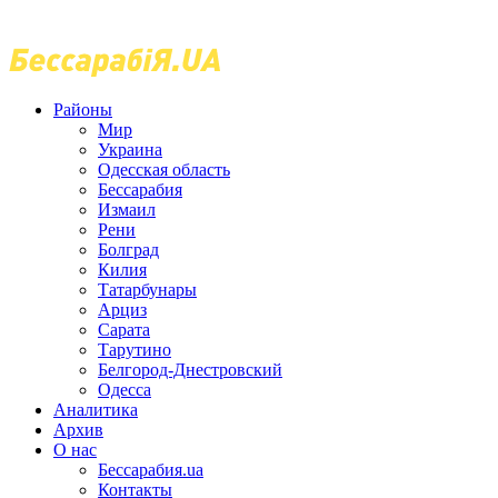
Районы
Мир
Украина
Одесская область
Бессарабия
Измаил
Рени
Болград
Килия
Татарбунары
Арциз
Сарата
Тарутино
Белгород-Днестровский
Одесса
Аналитика
Архив
О нас
Бессарабия.ua
Контакты