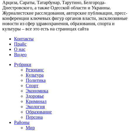
Арциза, Сараты, Татарбунар, Тарутино, Белгорода-
Днестровского, а также Одесской области и Украины.
Журналистские расследования, авторские публикации, пресс-
конференции ключевых фигур органов власти, эксклюзивные
новости из сфер здравохранения, образования, спорта и
культуры – все это есть на страницах сайта
Контакты
Прайс
О нас
Видео
Рубрики
Резонанс
Культура
Политика
Спорт
Экономика
Здоровье
Криминал
Экология
Образование
Персона
Районы
Мир