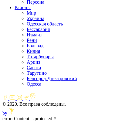
Персона
Районы
Мир
Украина
Одесская область
Бессарабия
Измаил
Рени
Болград
Килия
Татарбунары
Арциз
Сарата
Тарутино
Белгород-Днестровский
Одесса
© 2020. Все права соблюдены.
by
error:
Content is protected !!