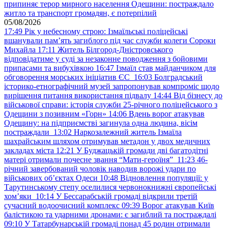
припиняє терор мирного населення Одещини: постраждало
житло та транспорт громадян, є потерпілий
05/08/2026
17:49
Рік у небесному строю: Ізмаїльські поліцейські
вшанували пам’ять загиблого під час служби колеги Сороки
Михайла
17:11
Житель Білгород-Дністровського
відповідатиме у суді за незаконне поводження з бойовими
припасами та вибухівкою
16:47
Ізмаїл став майданчиком для
обговорення морських ініціатив ЄС
16:03
Болградський
історико-етнографічний музей запропонував компроміс щодо
вирішення питання використання підвалу
14:44
Від бізнесу до
військової справи: історія служби 25-річного поліцейського з
Одещини з позивним «Горн»
14:06
Вдень ворог атакував
Одещину: на підприємстві загинула одна людина, вісім
постраждали
13:02
Наркозалежний житель Ізмаїла
шахрайським шляхом отримував метадон у двох медичних
закладах міста
12:21
У Буджацькій громади дві багатодітні
матері отримали почесне звання “Мати-героїня”
11:23
46-
річний завербований чоловік наводив ворожі удари по
військових обʼєктах Одеси
10:48
Відновлення популяції: у
Тарутинському степу оселилися червонокнижні європейські
хом’яки
10:14
У Бессарабській громаді відкрили третій
сучасний водоочисний комплекс
09:39
Ворог атакував Київ
балістикою та ударними дронами: є загиблий та постраждалі
09:10
У Татарбунарській громаді понад 45 родин отримали