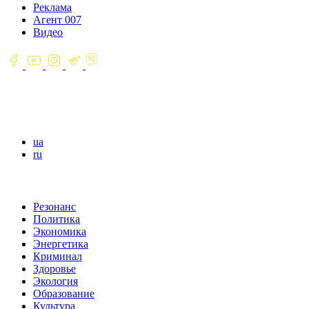
Реклама
Агент 007
Видео
ua
ru
Резонанс
Политика
Экономика
Энергетика
Криминал
Здоровье
Экология
Образование
Культура