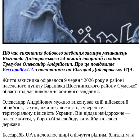
Під час виконання бойового завдання загинув мешканець
Білгорода-Дністровського 54-річний старший солдат
Трегубов Олександр Андрійович. Про це повідомляє
Бессарабія.UA
з посиланням на Білгород-Дністровську РДА.
Життя захисника обірвалося 9 червня 2026 року в районі
населеного пункту Баранівка Шосткинського району Сумської
області під час виконання бойового завдання.
Олександр Андрійович мужньо виконував свій військовий
обов’язок, захищаючи незалежність, суверенітет і
територіальну цілісність України. Він віддав найдорожче —
власне життя, у боротьбі за свободу та майбутнє своєї
держави.
Бессарабія.UA висловлює щирі співчуття рідним, близьким та