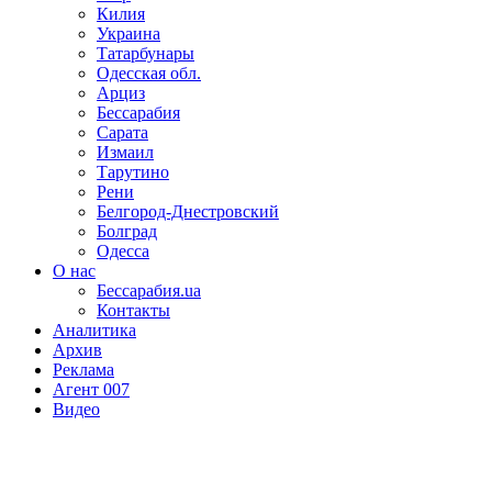
Килия
Украина
Татарбунары
Одесская обл.
Арциз
Бессарабия
Сарата
Измаил
Тарутино
Рени
Белгород-Днестровский
Болград
Одесса
О нас
Бессарабия.ua
Контакты
Аналитика
Архив
Реклама
Агент 007
Видео