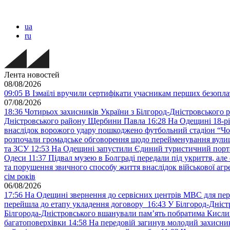
ua
ru
Лента новостей
08/08/2026
09:05
В Ізмаїлі вручили сертифікати учасникам перших безопла
07/08/2026
18:36
Чотирьох захисників України з Білгород-Дністровського 
Дністровського району Щербини Павла
16:28
На Одещині 18-рі
внаслідок ворожого удару пошкоджено футбольний стадіон “Ч
розпочали громадське обговорення щодо перейменування вулиці
та ЗСУ
12:53
На Одещині запустили Єдиний туристичний портал
Одеси
11:37
Підвал музею в Болграді передали під укриття, ал
та порушення звичного способу життя внаслідок військової агре
сім років
06/08/2026
17:56
На Одещині звернення до сервісних центрів МВС для пер
перейшла до етапу укладення договору
16:43
У Білгород-Дніст
Білгорода-Дністровського вшанували пам’ять побратима Кислиц
багатоповерхівки
14:58
На передовій загинув молодий захисни