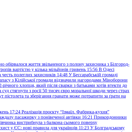
но обірвалося життя звільненого з полону захисника з Білгород-
ропів вартістю у кілька мільйонів гривень
15:56
В Одесі
 честь полеглих захисників
14:48
У Бессарабській громаді
апасу з Кілійської громади відзначили нагородами Міноборони
2-річного хлопця, який після сварки з батьками хотів втекти до
уд стягнути з росії 50 тисяч євро моральної шкоди через страх
т пістолета та зберігання гранати може потрапити за ґрати на
жень
17:24
Реалізація проєкту “Ізмаїл. Фабрика-кухня”
аждалу пасажирку з понівеченої автівки
16:21
Прикордонники
івчинка вистрибнула з балкона сьомого поверху
хист у ЄС: нові правила для українців
11:23
У Болградському