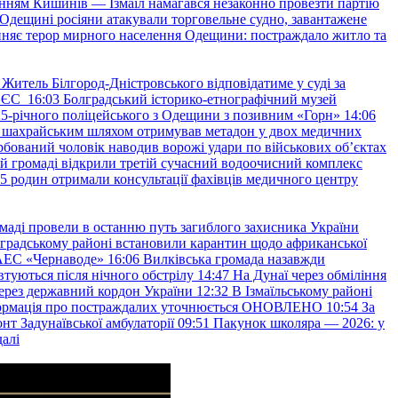
нням Кишинів — Ізмаїл намагався незаконно провезти партію
Одещині росіяни атакували торговельне судно, завантажене
няє терор мирного населення Одещини: постраждало житло та
Житель Білгород-Дністровського відповідатиме у суді за
в ЄС
16:03
Болградський історико-етнографічний музей
и 25-річного поліцейського з Одещини з позивним «Горн»
14:06
а шахрайським шляхом отримував метадон у двох медичних
рбований чоловік наводив ворожі удари по військових обʼєктах
ій громаді відкрили третій сучасний водоочисний комплекс
45 родин отримали консультації фахівців медичного центру
маді провели в останню путь загиблого захисника України
градському районі встановили карантин щодо африканської
 АЕС «Чернаводе»
16:06
Вилківська громада назавжди
втуються після нічного обстрілу
14:47
На Дунаї через обміління
ерез державний кордон України
12:32
В Ізмаїльському районі
інформація про постраждалих уточнюється ОНОВЛЕНО
10:54
За
т Задунаївської амбулаторії
09:51
Пакунок школяра — 2026: у
далі