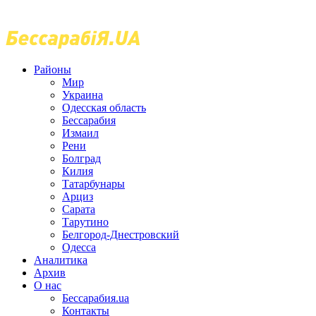
Районы
Мир
Украина
Одесская область
Бессарабия
Измаил
Рени
Болград
Килия
Татарбунары
Арциз
Сарата
Тарутино
Белгород-Днестровский
Одесса
Аналитика
Архив
О нас
Бессарабия.ua
Контакты