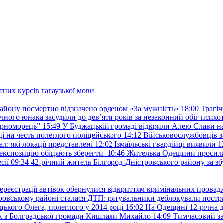
тних курсів гагаузької мови
району посмертно відзначено орденом «За мужність»
18:00
Трагіч
чного юнака засудили до дев’яти років за незаконний обіг психот
орноморець”
15:49
У Буджацькій громаді відкрили Алею Слави на
 на честь полеглого поліцейського
14:12
Військовослужбовців з
: які локації представлені
12:02
Ізмаїльські гвардійці виявили 1
е експозицію обіцяють зберегти
10:46
Жителька Одещини просила с
сії
09:34
42-річний житель Білгород-Дністровського району за збу
ереєстрації автівок обернулися відкриттям кримінальних провад
ровському районі сталася ДТП: рятувальники деблокували постр
ького Олега, полеглого у 2014 році
16:02
На Одещині 12-річна д
к з Болградської громади Кишлали Михайло
14:09
Тимчасовий за