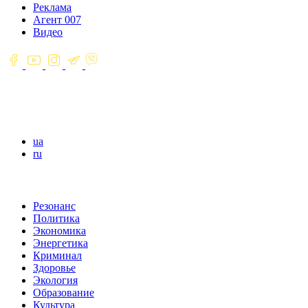
Реклама
Агент 007
Видео
ua
ru
Резонанс
Политика
Экономика
Энергетика
Криминал
Здоровье
Экология
Образование
Культура