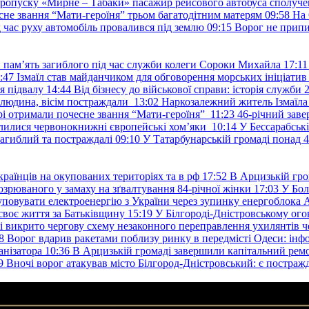
пропуску «Мирне – Табаки» пасажир рейсового автобуса сполуче
есне звання “Мати-героїня” трьом багатодітним матерям
09:58
На 
д час руху автомобіль провалився під землю
09:15
Ворог не припи
и пам’ять загиблого під час служби колеги Сороки Михайла
17:11
:47
Ізмаїл став майданчиком для обговорення морських ініціати
я підвалу
14:44
Від бізнесу до військової справи: історія служб
 людина, вісім постраждали
13:02
Наркозалежний житель Ізмаїл
ері отримали почесне звання “Мати-героїня”
11:23
46-річний заве
елилися червонокнижні європейські хом’яки
10:14
У Бессарабськ
загиблий та постраждалі
09:10
У Татарбунарській громаді понад 
раїнців на окупованих територіях та в рф
17:52
В Арцизькій гро
озрюваного у замаху на зґвалтування 84-річної жінки
17:03
У Бол
уповувати електроенергію з України через зупинку енергоблока
своє життя за Батьківщину
15:19
У Білгороді-Дністровському ого
 викрито чергову схему незаконного переправлення ухилянтів ч
8
Ворог вдарив ракетами поблизу ринку в передмісті Одеси: 
анізатора
10:36
В Арцизькій громаді завершили капітальний ремон
9
Вночі ворог атакував місто Білгород-Дністровський: є постраж