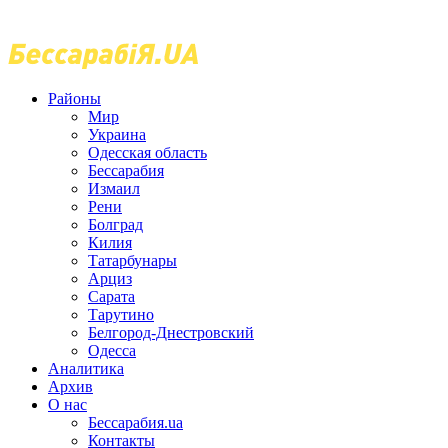
Районы
Мир
Украина
Одесская область
Бессарабия
Измаил
Рени
Болград
Килия
Татарбунары
Арциз
Сарата
Тарутино
Белгород-Днестровский
Одесса
Аналитика
Архив
О нас
Бессарабия.ua
Контакты