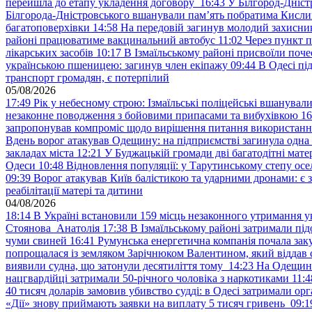
перейшла до етапу укладення договору
16:43
У Білгород-Дніст
Білгорода-Дністровського вшанували пам’ять побратима Кислиц
багатоповерхівки
14:58
На передовій загинув молодий захисни
районі працюватиме вакцинальний автобус
11:02
Через пункт 
лікарських засобів
10:17
В Ізмаїльському районі присвоїли поч
українською пшеницею: загинув член екіпажу
09:44
В Одесі пі
транспорт громадян, є потерпілий
05/08/2026
17:49
Рік у небесному строю: Ізмаїльські поліцейські вшанувал
незаконне поводження з бойовими припасами та вибухівкою
16
запропонував компроміс щодо вирішення питання використанн
Вдень ворог атакував Одещину: на підприємстві загинула одна
закладах міста
12:21
У Буджацькій громади дві багатодітні мат
Одеси
10:48
Відновлення популяції: у Тарутинському степу ос
09:39
Ворог атакував Київ балістикою та ударними дронами: є 
реабілітації матері та дитини
04/08/2026
18:14
В Україні встановили 159 місць незаконного утримання ук
Стоянова Анатолія
17:38
В Ізмаїльському районі затримали під
чуми свиней
16:41
Румунська енергетична компанія почала зак
попрощалася із земляком Зарічнюком Валентином, який віддав 
виявили судна, що затонули десятиліття тому
14:23
На Одещині
нацгвардійці затримали 50-річного чоловіка з наркотиками
11:4
40 тисяч доларів замовив убивство судді: в Одесі затримали орг
«Дії» знову приймають заявки на виплату 5 тисяч гривень
09:1