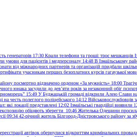
ть генераторів
17:30
Крали телефони та гроші: троє мешканців Із
и умови для пацієнтів і медперсоналу
14:48
В Ізмаїльському райо
донати від міжнародних партнерів та організацій придбали шкіль
сертифікати учасникам перших безоплатних курсів гагаузької мов
району посмертно відзначено орденом «За мужність»
18:00
Трагіч
чного юнака засудили до дев’яти років за незаконний обіг психот
орноморець”
15:49
У Буджацькій громаді відкрили Алею Слави на
 на честь полеглого поліцейського
14:12
Військовослужбовців з
: які локації представлені
12:02
Ізмаїльські гвардійці виявили 1
е експозицію обіцяють зберегти
10:46
Жителька Одещини просила с
сії
09:34
42-річний житель Білгород-Дністровського району за збу
ереєстрації автівок обернулися відкриттям кримінальних провад