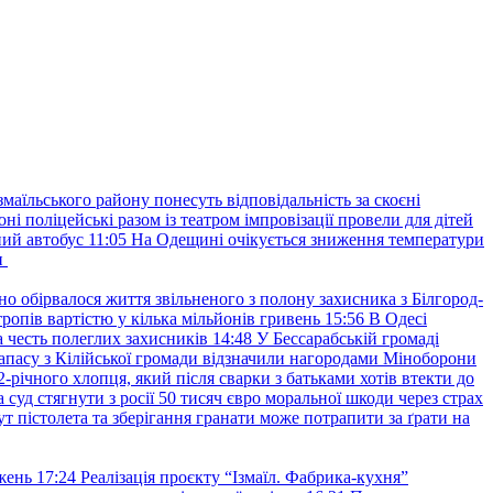
маїльського району понесуть відповідальність за скоєні
ні поліцейські разом із театром імпровізації провели для дітей
ний автобус
11:05
На Одещині очікується зниження температури
и
но обірвалося життя звільненого з полону захисника з Білгород-
ропів вартістю у кілька мільйонів гривень
15:56
В Одесі
 честь полеглих захисників
14:48
У Бессарабській громаді
апасу з Кілійської громади відзначили нагородами Міноборони
2-річного хлопця, який після сварки з батьками хотів втекти до
уд стягнути з росії 50 тисяч євро моральної шкоди через страх
т пістолета та зберігання гранати може потрапити за ґрати на
жень
17:24
Реалізація проєкту “Ізмаїл. Фабрика-кухня”