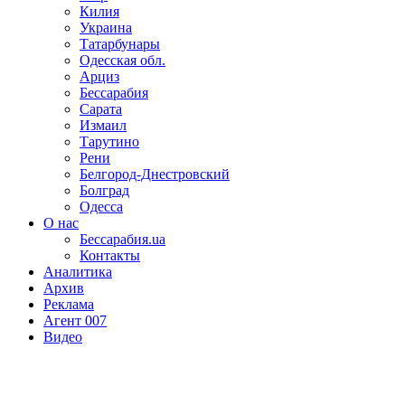
Килия
Украина
Татарбунары
Одесская обл.
Арциз
Бессарабия
Сарата
Измаил
Тарутино
Рени
Белгород-Днестровский
Болград
Одесса
О нас
Бессарабия.ua
Контакты
Аналитика
Архив
Реклама
Агент 007
Видео