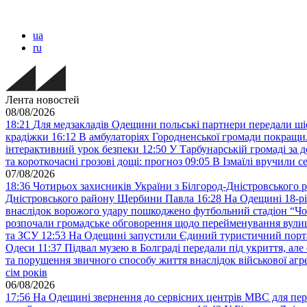
ua
ru
Лента новостей
08/08/2026
18:21
Для медзакладів Одещини польські партнери передали шіс
крадіжки
16:12
В амбулаторіях Городненської громади покращил
інтерактивний урок безпеки
12:50
У Тарбунарській громаді за 
та короткочасні грозові дощі: прогноз
09:05
В Ізмаїлі вручили 
07/08/2026
18:36
Чотирьох захисників України з Білгород-Дністровського 
Дністровського району Щербини Павла
16:28
На Одещині 18-рі
внаслідок ворожого удару пошкоджено футбольний стадіон “Ч
розпочали громадське обговорення щодо перейменування вулиці
та ЗСУ
12:53
На Одещині запустили Єдиний туристичний портал
Одеси
11:37
Підвал музею в Болграді передали під укриття, ал
та порушення звичного способу життя внаслідок військової агре
сім років
06/08/2026
17:56
На Одещині звернення до сервісних центрів МВС для пер