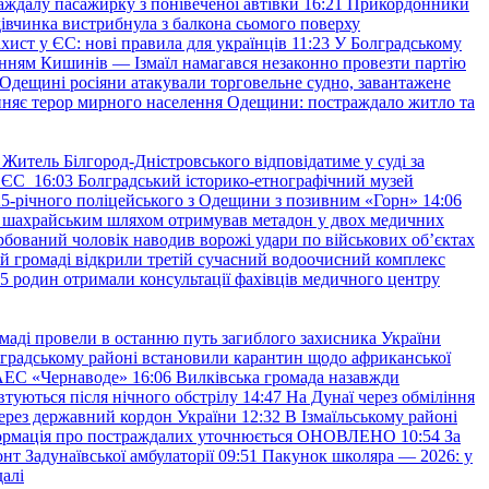
аждалу пасажирку з понівеченої автівки
16:21
Прикордонники
івчинка вистрибнула з балкона сьомого поверху
хист у ЄС: нові правила для українців
11:23
У Болградському
нням Кишинів — Ізмаїл намагався незаконно провезти партію
Одещині росіяни атакували торговельне судно, завантажене
няє терор мирного населення Одещини: постраждало житло та
Житель Білгород-Дністровського відповідатиме у суді за
в ЄС
16:03
Болградський історико-етнографічний музей
и 25-річного поліцейського з Одещини з позивним «Горн»
14:06
а шахрайським шляхом отримував метадон у двох медичних
рбований чоловік наводив ворожі удари по військових обʼєктах
ій громаді відкрили третій сучасний водоочисний комплекс
45 родин отримали консультації фахівців медичного центру
маді провели в останню путь загиблого захисника України
градському районі встановили карантин щодо африканської
 АЕС «Чернаводе»
16:06
Вилківська громада назавжди
втуються після нічного обстрілу
14:47
На Дунаї через обміління
ерез державний кордон України
12:32
В Ізмаїльському районі
інформація про постраждалих уточнюється ОНОВЛЕНО
10:54
За
т Задунаївської амбулаторії
09:51
Пакунок школяра — 2026: у
далі