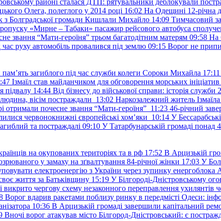
ровському районі сталася ДТП: рятувальники деблокували постр
ького Олега, полеглого у 2014 році
16:02
На Одещині 12-річна д
к з Болградської громади Кишлали Михайло
14:09
Тимчасовий за
пропуску «Мирне – Табаки» пасажир рейсового автобуса сполуче
есне звання “Мати-героїня” трьом багатодітним матерям
09:58
На 
д час руху автомобіль провалився під землю
09:15
Ворог не припи
и пам’ять загиблого під час служби колеги Сороки Михайла
17:11
:47
Ізмаїл став майданчиком для обговорення морських ініціати
я підвалу
14:44
Від бізнесу до військової справи: історія служб
 людина, вісім постраждали
13:02
Наркозалежний житель Ізмаїл
ері отримали почесне звання “Мати-героїня”
11:23
46-річний заве
елилися червонокнижні європейські хом’яки
10:14
У Бессарабськ
загиблий та постраждалі
09:10
У Татарбунарській громаді понад 
раїнців на окупованих територіях та в рф
17:52
В Арцизькій гро
озрюваного у замаху на зґвалтування 84-річної жінки
17:03
У Бол
уповувати електроенергію з України через зупинку енергоблока
своє життя за Батьківщину
15:19
У Білгороді-Дністровському ого
 викрито чергову схему незаконного переправлення ухилянтів ч
8
Ворог вдарив ракетами поблизу ринку в передмісті Одеси: 
анізатора
10:36
В Арцизькій громаді завершили капітальний ремон
9
Вночі ворог атакував місто Білгород-Дністровський: є постраж