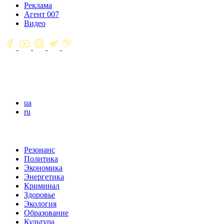
Реклама
Агент 007
Видео
ua
ru
Резонанс
Политика
Экономика
Энергетика
Криминал
Здоровье
Экология
Образование
Культура