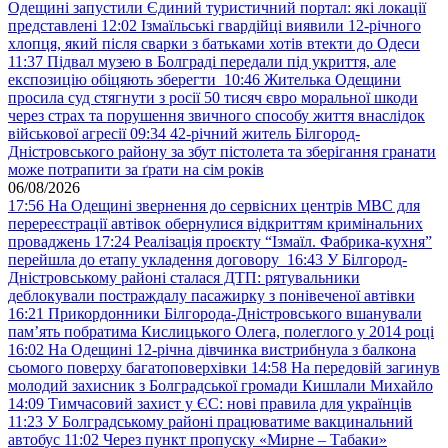
Одещині запустили Єдиний туристичний портал: які локації
представлені
12:02
Ізмаїльські гвардійці виявили 12-річного
хлопця, який після сварки з батьками хотів втекти до Одеси
11:37
Підвал музею в Болграді передали під укриття, але
експозицію обіцяють зберегти
10:46
Жителька Одещини
просила суд стягнути з росії 50 тисяч євро моральної шкоди
через страх та порушення звичного способу життя внаслідок
військової агресії
09:34
42-річний житель Білгород-
Дністровського району за збут пістолета та зберігання гранати
може потрапити за ґрати на сім років
06/08/2026
17:56
На Одещині звернення до сервісних центрів МВС для
перереєстрації автівок обернулися відкриттям кримінальних
проваджень
17:24
Реалізація проєкту “Ізмаїл. Фабрика-кухня”
перейшла до етапу укладення договору
16:43
У Білгород-
Дністровському районі сталася ДТП: рятувальники
деблокували постраждалу пасажирку з понівеченої автівки
16:21
Прикордонники Білгорода-Дністровського вшанували
пам’ять побратима Кислицького Олега, полеглого у 2014 році
16:02
На Одещині 12-річна дівчинка вистрибнула з балкона
сьомого поверху багатоповерхівки
14:58
На передовій загинув
молодий захисник з Болградської громади Кишлали Михайло
14:09
Тимчасовий захист у ЄС: нові правила для українців
11:23
У Болградському районі працюватиме вакцинальний
автобус
11:02
Через пункт пропуску «Мирне – Табаки»