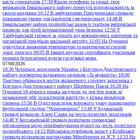
шість генераторів
17:30
Крали телефони та гроші: троє
мешканців Ізмаїльського району понесуть відповідальність за
скоєні крадіжки
16:12
В амбулаторіях Городненської громади
покращили умови для пацієнтів і медперсоналу
14:48
В
Ізмаїльському районі поліцейські разом із театром імпровізації
провели для дітей інтерактивний урок безпеки
12:50
У
Тарбунарській громаді за донати від міжнародних партнерів та
організацій придбали шкільний автобус
11:05
На Одещині
очікується зниження температури та короткочасні грозові
дощі: прогноз
09:05
В Ізмаїлі вручили сертифікати учасникам
перших безоплатних курсів гагаузької мови
07/08/2026
18:36
Чотирьох захисників України з Білгород-Дністровського
району посмертно відзначено орденом «За мужність»
18:00
Трагічно обірвалося життя звільненого з полону захисника з
Білгород-Дністровського району Щербини Павла
16:28
На
Одещині 18-річного юнака засудили до дев’яти років за
незаконний обіг психотропів вартістю у кілька мільйонів
гривень
15:56
В Одесі внаслідок ворожого удару пошкоджено
футбольний стадіон “Чорноморець”
15:49
У Буджацькій
громаді відкрили Алею Слави на честь полеглих захисників
14:48
У Бессарабській громаді розпочали громадське
обговорення щодо перейменування вулиці на честь полеглого
поліцейського
14:12
Військовослужбовців запасу з Кілійської
громади відзначили нагородами Міноборони та ЗСУ
12:53
На