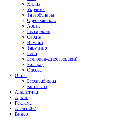
Килия
Украина
Татарбунары
Одесская обл.
Арциз
Бессарабия
Сарата
Измаил
Тарутино
Рени
Белгород-Днестровский
Болград
Одесса
О нас
Бессарабия.ua
Контакты
Аналитика
Архив
Реклама
Агент 007
Видео