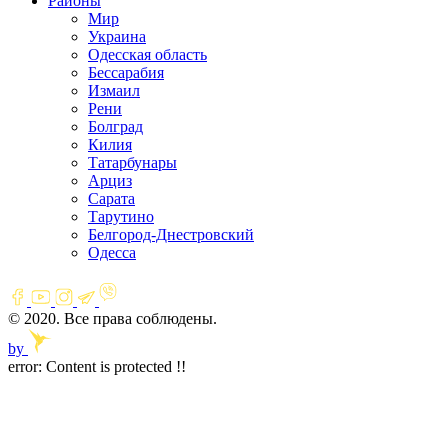
Районы
Мир
Украина
Одесская область
Бессарабия
Измаил
Рени
Болград
Килия
Татарбунары
Арциз
Сарата
Тарутино
Белгород-Днестровский
Одесса
© 2020. Все права соблюдены.
by
error:
Content is protected !!