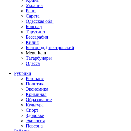
Арциз
Украина
Рени
Сарата
Одесская обл.
Болград
Тарутино
Бессарабия
Килия
Белгород-Днестровский
Menu Item
Татарбунары
Одесса
Рубрики
Резонанс
Политика
Экономика
Криминал
Образование
Культура
Спорт
Здоровье
Экология
Персона