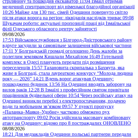
стрілянину та пошкодив екскаватор
11:04
Ізмаїл отримав
медичний спецтранспорт від німецької благодійної організації
10:26
Майже для 130 тис. сімей Одещини повернуто світло
після атаки ворога на регіон: ліквідація наслідків триває
09:08
Шукачам роботи: актуальні пропозиції праці від Ізмаїльської
філії Одеського обласного центру зайнятості
09/08/2026
17:53
Військовослужбовця з Білгород-Дністровського району
вдруге засудили за самовільне залишення військової частини
17:11
У Болградській громаді оголошено День жалоби за
полеглим земляком Кишлали Михайлом
16:49
Готельний
комплекс в Одесі планують передати під розміщення
переселенців
15:57
Талановита скрипалька з Бахмута, яка
живе в Болграді, стала лауреаткою конкурсу “Молода людина
року — 2026”
14:21
Вдень ворог атакував Одещину:
пошкоджено будинок
13:56
На Одещині вводять заборону на
вилов раків
12:28
В Ізмаїлі з професійним святом привітали
працівників будівельної сфери
10:54
Через російську атаку на
Одещині виникли перебої з електропостачанням, подачею
води та мобільним звʼязком
09:57
У пункті пропуску
«Паланка–Маяки–Удобне» частково обмежено рух
автотранспорту
09:02
Росія здійснила масовану комбіновану
атаку на Одещину: відомо про 8 постраждалих ОНОВЛЕНО
08/08/2026
18:21
Для медзакладів Одещини польські партнери передали