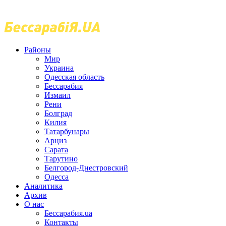
Районы
Мир
Украина
Одесская область
Бессарабия
Измаил
Рени
Болград
Килия
Татарбунары
Арциз
Сарата
Тарутино
Белгород-Днестровский
Одесса
Аналитика
Архив
О нас
Бессарабия.ua
Контакты