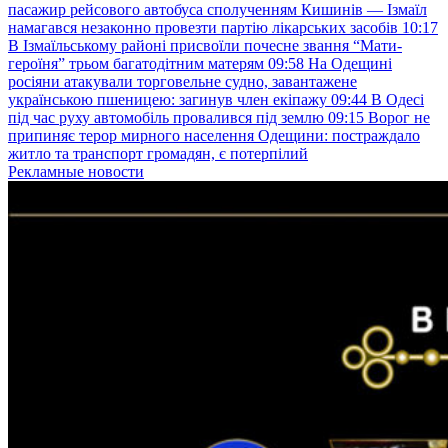
пасажир рейсового автобуса сполученням Кишинів — Ізмаїл
намагався незаконно провезти партію лікарських засобів
10:17
В Ізмаїльському районі присвоїли почесне звання “Мати-
героїня” трьом багатодітним матерям
09:58
На Одещині
росіяни атакували торговельне судно, завантажене
українською пшеницею: загинув член екіпажу
09:44
В Одесі
під час руху автомобіль провалився під землю
09:15
Ворог не
припиняє терор мирного населення Одещини: постраждало
житло та транспорт громадян, є потерпілий
Рекламные новости