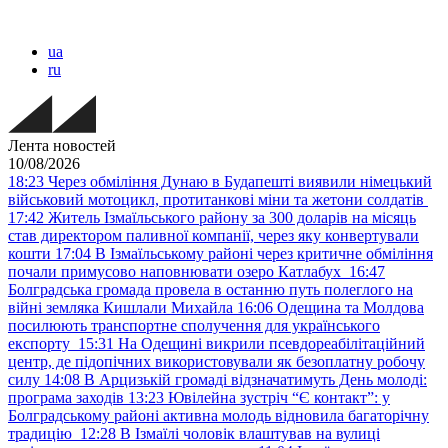
ua
ru
Лента новостей
10/08/2026
18:23
Через обміління Дунаю в Будапешті виявили німецький
військовий мотоцикл, протитанкові міни та жетони солдатів
17:42
Житель Ізмаїльського району за 300 доларів на місяць
став директором паливної компанії, через яку конвертували
кошти
17:04
В Ізмаїльському районі через критичне обміління
почали примусово наповнювати озеро Катлабух
16:47
Болградська громада провела в останню путь полеглого на
війні земляка Кишлали Михайла
16:06
Одещина та Молдова
посилюють транспортне сполучення для українського
експорту
15:31
На Одещині викрили псевдореабілітаційний
центр, де підопічних використовували як безоплатну робочу
силу
14:08
В Арцизькій громаді відзначатимуть День молоді:
програма заходів
13:23
Ювілейна зустріч “Є контакт”: у
Болградському районі активна молодь відновила багаторічну
традицію
12:28
В Ізмаїлі чоловік влаштував на вулиці