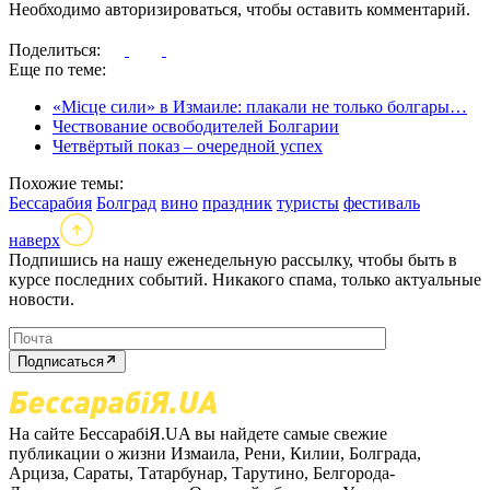
Необходимо авторизироваться, чтобы оставить комментарий.
Поделиться:
Еще по теме:
«Місце сили» в Измаиле: плакали не только болгары…
Чествование освободителей Болгарии
Четвёртый показ – очередной успех
Похожие темы:
Бессарабия
Болград
вино
праздник
туристы
фестиваль
наверх
Подпишись на нашу еженедельную рассылку, чтобы быть в
курсе последних событий. Никакого спама, только актуальные
новости.
Подписаться
На сайте БессарабіЯ.UA вы найдете самые свежие
публикации о жизни Измаила, Рени, Килии, Болграда,
Арциза, Сараты, Татарбунар, Тарутино, Белгорода-