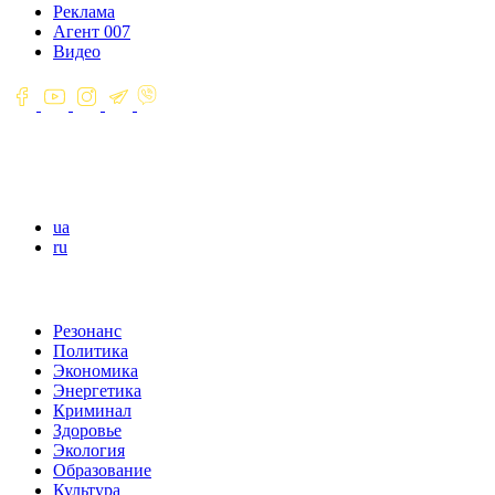
Реклама
Агент 007
Видео
ua
ru
Резонанс
Политика
Экономика
Энергетика
Криминал
Здоровье
Экология
Образование
Культура