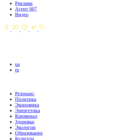
Реклама
Агент 007
Видео
ua
ru
Резонанс
Политика
Экономика
Энергетика
Криминал
Здоровье
Экология
Образование
Культура