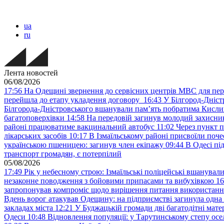
ua
ru
Лента новостей
06/08/2026
17:56
На Одещині звернення до сервісних центрів МВС для пер
перейшла до етапу укладення договору
16:43
У Білгород-Дніст
Білгорода-Дністровського вшанували пам’ять побратима Кислиц
багатоповерхівки
14:58
На передовій загинув молодий захисни
районі працюватиме вакцинальний автобус
11:02
Через пункт 
лікарських засобів
10:17
В Ізмаїльському районі присвоїли поч
українською пшеницею: загинув член екіпажу
09:44
В Одесі пі
транспорт громадян, є потерпілий
05/08/2026
17:49
Рік у небесному строю: Ізмаїльські поліцейські вшанувал
незаконне поводження з бойовими припасами та вибухівкою
16
запропонував компроміс щодо вирішення питання використанн
Вдень ворог атакував Одещину: на підприємстві загинула одна
закладах міста
12:21
У Буджацькій громади дві багатодітні мат
Одеси
10:48
Відновлення популяції: у Тарутинському степу ос