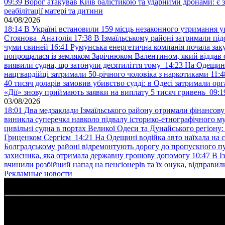
09:39
Ворог атакував Київ балістикою та ударними дронами: є 
реабілітації матері та дитини
04/08/2026
18:14
В Україні встановили 159 місць незаконного утримання ук
Стоянова Анатолія
17:38
В Ізмаїльському районі затримали під
чуми свиней
16:41
Румунська енергетична компанія почала зак
попрощалася із земляком Зарічнюком Валентином, який віддав 
виявили судна, що затонули десятиліття тому
14:23
На Одещині
нацгвардійці затримали 50-річного чоловіка з наркотиками
11:4
40 тисяч доларів замовив убивство судді: в Одесі затримали орг
«Дії» знову приймають заявки на виплату 5 тисяч гривень
09:1
03/08/2026
18:01
Два медзаклади Ізмаїльського району отримали фінансов
виникла суперечка навколо підвалу історико-етнографічного м
цивільні судна в портах Великої Одеси та Дунайського регіону
Гриценком Сергієм
14:21
На Одещині водійка авто наїхала на 
Болградському районі відремонтують дорогу до пропускного 
захисника, яка отримала державну грошову допомогу
10:47
В І
вчинили розбійний напад на пенсіонерів та їх онука, відправил
Рекламные новости