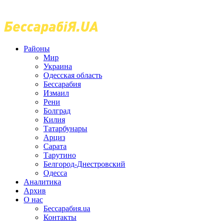
Районы
Мир
Украина
Одесская область
Бессарабия
Измаил
Рени
Болград
Килия
Татарбунары
Арциз
Сарата
Тарутино
Белгород-Днестровский
Одесса
Аналитика
Архив
О нас
Бессарабия.ua
Контакты