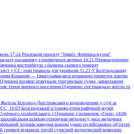
жень
17:24
Реалізація проєкту “Ізмаїл. Фабрика-кухня”
аждалу пасажирку з понівеченої автівки
16:21
Прикордонники
івчинка вистрибнула з балкона сьомого поверху
хист у ЄС: нові правила для українців
11:23
У Болградському
нням Кишинів — Ізмаїл намагався незаконно провезти партію
Одещині росіяни атакували торговельне судно, завантажене
няє терор мирного населення Одещини: постраждало житло та
Житель Білгород-Дністровського відповідатиме у суді за
в ЄС
16:03
Болградський історико-етнографічний музей
и 25-річного поліцейського з Одещини з позивним «Горн»
14:06
а шахрайським шляхом отримував метадон у двох медичних
рбований чоловік наводив ворожі удари по військових обʼєктах
ій громаді відкрили третій сучасний водоочисний комплекс