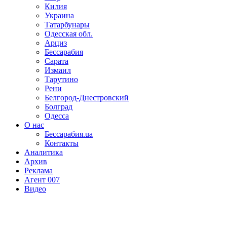
Килия
Украина
Татарбунары
Одесская обл.
Арциз
Бессарабия
Сарата
Измаил
Тарутино
Рени
Белгород-Днестровский
Болград
Одесса
О нас
Бессарабия.ua
Контакты
Аналитика
Архив
Реклама
Агент 007
Видео