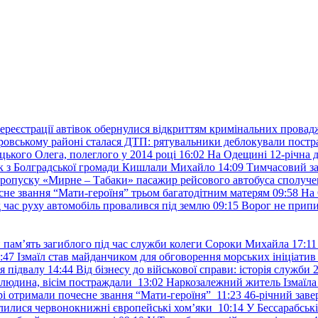
ереєстрації автівок обернулися відкриттям кримінальних провад
ровському районі сталася ДТП: рятувальники деблокували постр
ького Олега, полеглого у 2014 році
16:02
На Одещині 12-річна д
к з Болградської громади Кишлали Михайло
14:09
Тимчасовий за
пропуску «Мирне – Табаки» пасажир рейсового автобуса сполуче
есне звання “Мати-героїня” трьом багатодітним матерям
09:58
На 
д час руху автомобіль провалився під землю
09:15
Ворог не припи
и пам’ять загиблого під час служби колеги Сороки Михайла
17:11
:47
Ізмаїл став майданчиком для обговорення морських ініціати
я підвалу
14:44
Від бізнесу до військової справи: історія служб
 людина, вісім постраждали
13:02
Наркозалежний житель Ізмаїл
ері отримали почесне звання “Мати-героїня”
11:23
46-річний заве
елилися червонокнижні європейські хом’яки
10:14
У Бессарабськ