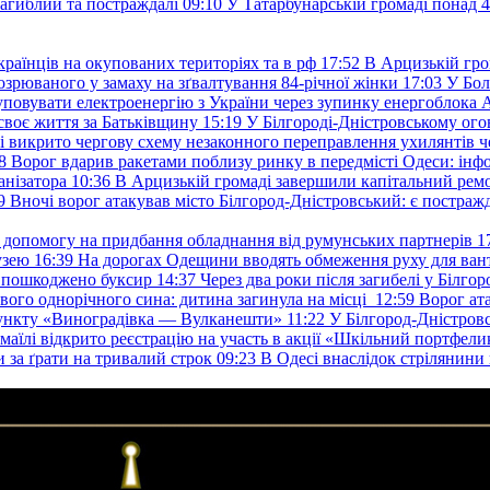
загиблий та постраждалі
09:10
У Татарбунарській громаді понад 
раїнців на окупованих територіях та в рф
17:52
В Арцизькій гро
озрюваного у замаху на зґвалтування 84-річної жінки
17:03
У Бол
уповувати електроенергію з України через зупинку енергоблока
своє життя за Батьківщину
15:19
У Білгороді-Дністровському ого
 викрито чергову схему незаконного переправлення ухилянтів ч
8
Ворог вдарив ракетами поблизу ринку в передмісті Одеси: 
анізатора
10:36
В Арцизькій громаді завершили капітальний ремон
9
Вночі ворог атакував місто Білгород-Дністровський: є постраж
у допомогу на придбання обладнання від румунських партнерів
1
узею
16:39
На дорогах Одещини вводять обмеження руху для вант
: пошкоджено буксир
14:37
Через два роки після загибелі у Білг
свого однорічного сина: дитина загинула на місці
12:59
Ворог ат
пункту «Виноградівка — Вулканешти»
11:22
У Білгород-Дністровс
змаїлі відкрито реєстрацію на участь в акції «Шкільний портфели
и за ґрати на тривалий строк
09:23
В Одесі внаслідок стрілянин