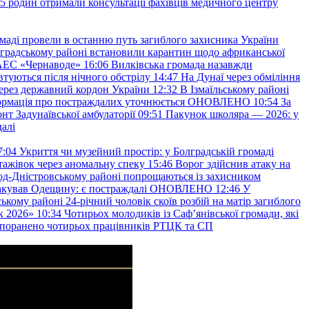
45 родин отримали консультації фахівців медичного центру
маді провели в останню путь загиблого захисника України
градському районі встановили карантин щодо африканської
 АЕС «Чернаводе»
16:06
Вилківська громада назавжди
втуються після нічного обстрілу
14:47
На Дунаї через обміління
ерез державний кордон України
12:32
В Ізмаїльському районі
інформація про постраждалих уточнюється ОНОВЛЕНО
10:54
За
т Задунаївської амбулаторії
09:51
Пакунок школяра — 2026: у
далі
7:04
Укриття чи музейний простір: у Болградській громаді
ажівок через аномальну спеку
15:46
Ворог здійснив атаку на
ород-Дністровському районі попрощаються із захисником
акував Одещину: є постраждалі ОНОВЛЕНО
12:46
У
ькому районі 24-річний чоловік скоїв розбій на матір загиблого
к 2026»
10:34
Чотирьох молодиків із Саф’янівської громади, які
и поранено чотирьох працівників РТЦК та СП