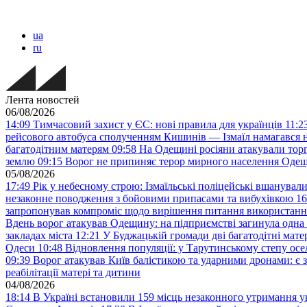
ua
ru
Лента новостей
06/08/2026
14:09
Тимчасовий захист у ЄС: нові правила для українців
11:2
рейсового автобуса сполученням Кишинів — Ізмаїл намагався н
багатодітним матерям
09:58
На Одещині росіяни атакували тор
землю
09:15
Ворог не припиняє терор мирного населення Одещ
05/08/2026
17:49
Рік у небесному строю: Ізмаїльські поліцейські вшанувал
незаконне поводження з бойовими припасами та вибухівкою
16
запропонував компроміс щодо вирішення питання використанн
Вдень ворог атакував Одещину: на підприємстві загинула одна
закладах міста
12:21
У Буджацькій громади дві багатодітні мат
Одеси
10:48
Відновлення популяції: у Тарутинському степу ос
09:39
Ворог атакував Київ балістикою та ударними дронами: є 
реабілітації матері та дитини
04/08/2026
18:14
В Україні встановили 159 місць незаконного утримання ук