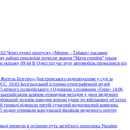
:02
Через пункт пропуску «Мирне – Табаки» пасажир
ому районі присвоїли почесне звання “Мати-героїня” трьом
н екіпажу
09:44
В Одесі під час руху автомобіль провалився під
Житель Білгород-Дністровського відповідатиме у суді за
в ЄС
16:03
Болградський історико-етнографічний музей
и 25-річного поліцейського з Одещини з позивним «Горн»
14:06
а шахрайським шляхом отримував метадон у двох медичних
рбований чоловік наводив ворожі удари по військових обʼєктах
ій громаді відкрили третій сучасний водоочисний комплекс
45 родин отримали консультації фахівців медичного центру
маді провели в останню путь загиблого захисника України