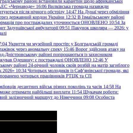
градському районі встановили карантин щодо африканської
 АЕС «Чернаводе»
16:06
Вилківська громада назавжди
втуються після нічного обстрілу
14:47
На Дунаї через обміління
ерез державний кордон України
12:32
В Ізмаїльському районі
інформація про постраждалих уточнюється ОНОВЛЕНО
10:54
За
т Задунаївської амбулаторії
09:51
Пакунок школяра — 2026: у
далі
7:04
Укриття чи музейний простір: у Болградській громаді
ажівок через аномальну спеку
15:46
Ворог здійснив атаку на
ород-Дністровському районі попрощаються із захисником
акував Одещину: є постраждалі ОНОВЛЕНО
12:46
У
ькому районі 24-річний чоловік скоїв розбій на матір загиблого
к 2026»
10:34
Чотирьох молодиків із Саф’янівської громади, які
и поранено чотирьох працівників РТЦК та СП
бовців десантних військ різних поколінь та часів
14:58
На
о зможе отримати найбільші виплати
11:54
Шукачам роботи:
вий залізничний маршрут до Німеччини
09:08
Особиста