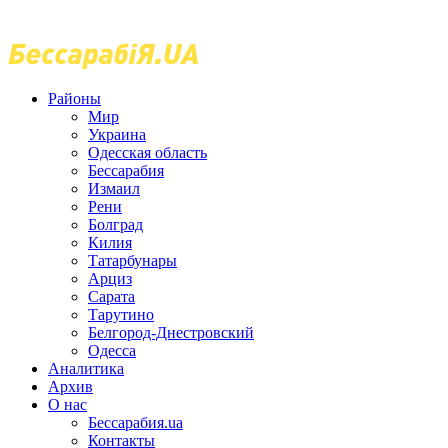
Районы
Мир
Украина
Одесская область
Бессарабия
Измаил
Рени
Болград
Килия
Татарбунары
Арциз
Сарата
Тарутино
Белгород-Днестровский
Одесса
Аналитика
Архив
О нас
Бессарабия.ua
Контакты