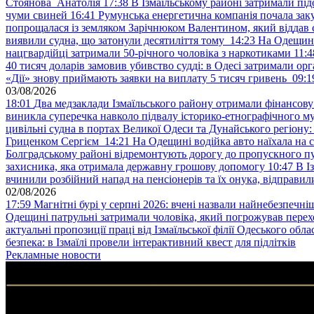
Стоянова Анатолія
17:38
В Ізмаїльському районі затримали під
чуми свиней
16:41
Румунська енергетична компанія почала зак
попрощалася із земляком Зарічнюком Валентином, який віддав 
виявили судна, що затонули десятиліття тому
14:23
На Одещині
нацгвардійці затримали 50-річного чоловіка з наркотиками
11:4
40 тисяч доларів замовив убивство судді: в Одесі затримали орг
«Дії» знову приймають заявки на виплату 5 тисяч гривень
09:1
03/08/2026
18:01
Два медзаклади Ізмаїльського району отримали фінансов
виникла суперечка навколо підвалу історико-етнографічного м
цивільні судна в портах Великої Одеси та Дунайського регіону
Гриценком Сергієм
14:21
На Одещині водійка авто наїхала на 
Болградському районі відремонтують дорогу до пропускного 
захисника, яка отримала державну грошову допомогу
10:47
В І
вчинили розбійний напад на пенсіонерів та їх онука, відправил
02/08/2026
17:59
Магнітні бурі у серпні 2026: вчені назвали найнебезпечніш
Одещині патрульні затримали чоловіка, який погрожував пер
актуальні пропозиції праці від Ізмаїльської філії Одеського обл
безпека: в Ізмаїлі провели інтерактивний квест для підлітків
Рекламные новости