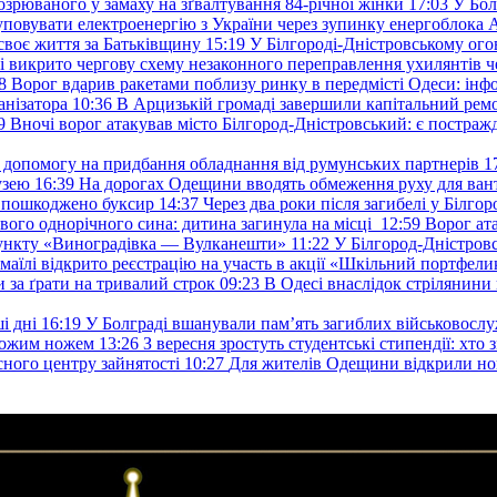
озрюваного у замаху на зґвалтування 84-річної жінки
17:03
У Бол
уповувати електроенергію з України через зупинку енергоблока
своє життя за Батьківщину
15:19
У Білгороді-Дністровському ого
 викрито чергову схему незаконного переправлення ухилянтів ч
8
Ворог вдарив ракетами поблизу ринку в передмісті Одеси: 
анізатора
10:36
В Арцизькій громаді завершили капітальний ремон
9
Вночі ворог атакував місто Білгород-Дністровський: є постраж
у допомогу на придбання обладнання від румунських партнерів
1
узею
16:39
На дорогах Одещини вводять обмеження руху для вант
: пошкоджено буксир
14:37
Через два роки після загибелі у Білг
свого однорічного сина: дитина загинула на місці
12:59
Ворог ат
пункту «Виноградівка — Вулканешти»
11:22
У Білгород-Дністровс
змаїлі відкрито реєстрацію на участь в акції «Шкільний портфели
и за ґрати на тривалий строк
09:23
В Одесі внаслідок стрілянин
і дні
16:19
У Болграді вшанували пам’ять загиблих військовослуж
ехожим ножем
13:26
З вересня зростуть студентські стипендії: хт
асного центру зайнятості
10:27
Для жителів Одещини відкрили но