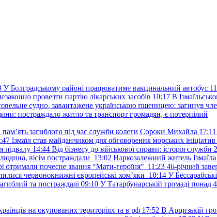
3
У Болградському районі працюватиме вакцинальний автобус
11
езаконно провезти партію лікарських засобів
10:17
В Ізмаїльськ
говельне судно, завантажене українською пшеницею: загинув чле
ини: постраждало житло та транспорт громадян, є потерпілий
и пам’ять загиблого під час служби колеги Сороки Михайла
17:11
:47
Ізмаїл став майданчиком для обговорення морських ініціати
я підвалу
14:44
Від бізнесу до військової справи: історія служб
 людина, вісім постраждали
13:02
Наркозалежний житель Ізмаїл
ері отримали почесне звання “Мати-героїня”
11:23
46-річний заве
елилися червонокнижні європейські хом’яки
10:14
У Бессарабськ
загиблий та постраждалі
09:10
У Татарбунарській громаді понад 
раїнців на окупованих територіях та в рф
17:52
В Арцизькій гро