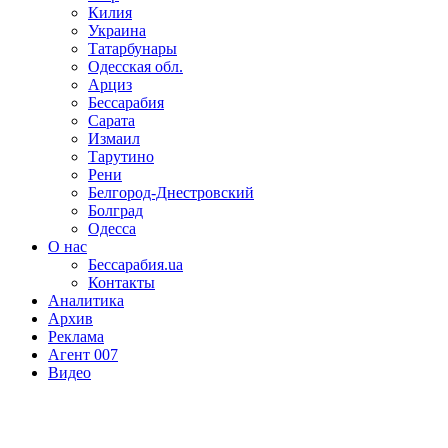
Килия
Украина
Татарбунары
Одесская обл.
Арциз
Бессарабия
Сарата
Измаил
Тарутино
Рени
Белгород-Днестровский
Болград
Одесса
О нас
Бессарабия.ua
Контакты
Аналитика
Архив
Реклама
Агент 007
Видео