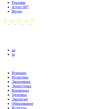
Реклама
Агент 007
Видео
ua
ru
Резонанс
Политика
Экономика
Энергетика
Криминал
Здоровье
Экология
Образование
Культура