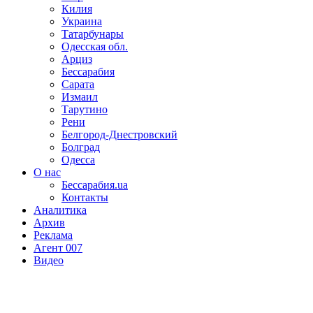
Килия
Украина
Татарбунары
Одесская обл.
Арциз
Бессарабия
Сарата
Измаил
Тарутино
Рени
Белгород-Днестровский
Болград
Одесса
О нас
Бессарабия.ua
Контакты
Аналитика
Архив
Реклама
Агент 007
Видео