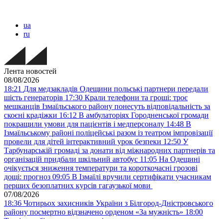
ua
ru
Лента новостей
08/08/2026
18:21
Для медзакладів Одещини польські партнери передали
шість генераторів
17:30
Крали телефони та гроші: троє
мешканців Ізмаїльського району понесуть відповідальність за
скоєні крадіжки
16:12
В амбулаторіях Городненської громади
покращили умови для пацієнтів і медперсоналу
14:48
В
Ізмаїльському районі поліцейські разом із театром імпровізації
провели для дітей інтерактивний урок безпеки
12:50
У
Тарбунарській громаді за донати від міжнародних партнерів та
організацій придбали шкільний автобус
11:05
На Одещині
очікується зниження температури та короткочасні грозові
дощі: прогноз
09:05
В Ізмаїлі вручили сертифікати учасникам
перших безоплатних курсів гагаузької мови
07/08/2026
18:36
Чотирьох захисників України з Білгород-Дністровського
району посмертно відзначено орденом «За мужність»
18:00