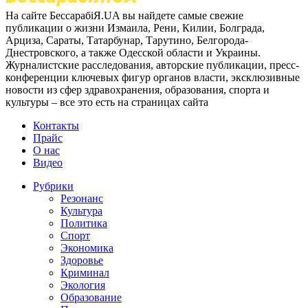
На сайте БессарабіЯ.UA вы найдете самые свежие
публикации о жизни Измаила, Рени, Килии, Болграда,
Арциза, Сараты, Татарбунар, Тарутино, Белгорода-
Днестровского, а также Одесской области и Украины.
Журналистские расследования, авторские публикации, пресс-
конференции ключевых фигур органов власти, эксклюзивные
новости из сфер здравохранения, образования, спорта и
культуры – все это есть на страницах сайта
Контакты
Прайс
О нас
Видео
Рубрики
Резонанс
Культура
Политика
Спорт
Экономика
Здоровье
Криминал
Экология
Образование