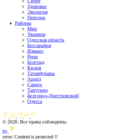
Спорт
Здоровье
Экология
Персона
Районы
Мир
Украина
Одесская область
Бессарабия
Измаил
Рени
Болград
Килия
Татарбунары
Арциз
Сарата
Тарутино
Белгород-Днестровский
Одесса
© 2020. Все права соблюдены.
by
error:
Content is protected !!