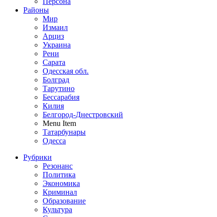
Персона
Районы
Мир
Измаил
Арциз
Украина
Рени
Сарата
Одесская обл.
Болград
Тарутино
Бессарабия
Килия
Белгород-Днестровский
Menu Item
Татарбунары
Одесса
Рубрики
Резонанс
Политика
Экономика
Криминал
Образование
Культура