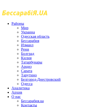
Районы
Мир
Украина
Одесская область
Бессарабия
Измаил
Рени
Болград
Килия
Татарбунары
Арциз
Сарата
Тарутино
Белгород-Днестровский
Одесса
Аналитика
Архив
О нас
Бессарабия.ua
Контакты