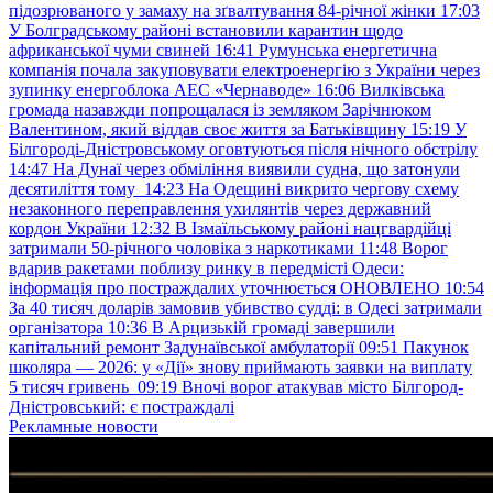
підозрюваного у замаху на зґвалтування 84-річної жінки
17:03
У Болградському районі встановили карантин щодо
африканської чуми свиней
16:41
Румунська енергетична
компанія почала закуповувати електроенергію з України через
зупинку енергоблока АЕС «Чернаводе»
16:06
Вилківська
громада назавжди попрощалася із земляком Зарічнюком
Валентином, який віддав своє життя за Батьківщину
15:19
У
Білгороді-Дністровському оговтуються після нічного обстрілу
14:47
На Дунаї через обміління виявили судна, що затонули
десятиліття тому
14:23
На Одещині викрито чергову схему
незаконного переправлення ухилянтів через державний
кордон України
12:32
В Ізмаїльському районі нацгвардійці
затримали 50-річного чоловіка з наркотиками
11:48
Ворог
вдарив ракетами поблизу ринку в передмісті Одеси:
інформація про постраждалих уточнюється ОНОВЛЕНО
10:54
За 40 тисяч доларів замовив убивство судді: в Одесі затримали
організатора
10:36
В Арцизькій громаді завершили
капітальний ремонт Задунаївської амбулаторії
09:51
Пакунок
школяра — 2026: у «Дії» знову приймають заявки на виплату
5 тисяч гривень
09:19
Вночі ворог атакував місто Білгород-
Дністровський: є постраждалі
Рекламные новости