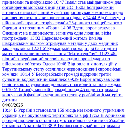
припасами та вибухівкою
16:47
Ізмаїл став майданчиком для
обговорення морських ініціатив ЄС
16:03
Болградський
історико-етнографічний музей запропонував компроміс щодо
вирішення питання використання підвалу
14:44
Від бізнесу до
військової справи: історія служби 25-річного поліцейського з
Одещини з позивним «Горн»
14:06
Вдень ворог атакував
Одещину: на підприємстві загинула одна людина, вісім
постраждали
13:02
Наркозалежний житель Ізмаїла
шахрайським шляхом отримував метадон у двох медичних
закладах міста
12:21
У Буджацькій громади дві багатодітні
матері отримали почесне звання “Мати-героїня”
11:23
46-
річний завербований чоловік наводив ворожі удари по
військових обʼєктах Одеси
10:48
Відновлення популяції: у
Тарутинському степу оселилися червонокнижні європейські
хом’яки
10:14
У Бессарабській громаді відкрили третій
сучасний водоочисний комплекс
09:39
Ворог атакував Київ
балістикою та ударними дронами: є загиблий та постраждалі
09:10
У Татарбунарській громаді понад 45 родин отримали
консультації фахівців медичного центру реабілітації матері та
дитини
04/08/2026
18:14
В Україні встановили 159 місць незаконного утримання
українців на окупованих територіях та в рф
17:52
В Арцизькій
громаді провели в останню путь загиблого захисника України
Стоянова Анатолія
17:38
В Ізмаїльському районі затримали