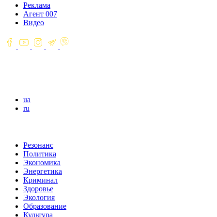
Реклама
Агент 007
Видео
ua
ru
Резонанс
Политика
Экономика
Энергетика
Криминал
Здоровье
Экология
Образование
Культура