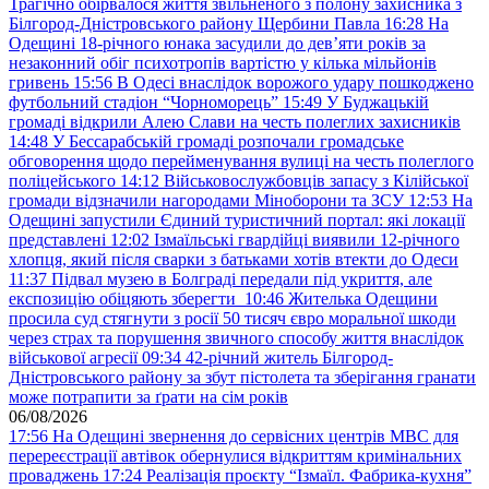
Трагічно обірвалося життя звільненого з полону захисника з
Білгород-Дністровського району Щербини Павла
16:28
На
Одещині 18-річного юнака засудили до дев’яти років за
незаконний обіг психотропів вартістю у кілька мільйонів
гривень
15:56
В Одесі внаслідок ворожого удару пошкоджено
футбольний стадіон “Чорноморець”
15:49
У Буджацькій
громаді відкрили Алею Слави на честь полеглих захисників
14:48
У Бессарабській громаді розпочали громадське
обговорення щодо перейменування вулиці на честь полеглого
поліцейського
14:12
Військовослужбовців запасу з Кілійської
громади відзначили нагородами Міноборони та ЗСУ
12:53
На
Одещині запустили Єдиний туристичний портал: які локації
представлені
12:02
Ізмаїльські гвардійці виявили 12-річного
хлопця, який після сварки з батьками хотів втекти до Одеси
11:37
Підвал музею в Болграді передали під укриття, але
експозицію обіцяють зберегти
10:46
Жителька Одещини
просила суд стягнути з росії 50 тисяч євро моральної шкоди
через страх та порушення звичного способу життя внаслідок
військової агресії
09:34
42-річний житель Білгород-
Дністровського району за збут пістолета та зберігання гранати
може потрапити за ґрати на сім років
06/08/2026
17:56
На Одещині звернення до сервісних центрів МВС для
перереєстрації автівок обернулися відкриттям кримінальних
проваджень
17:24
Реалізація проєкту “Ізмаїл. Фабрика-кухня”