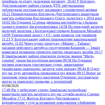
перейшла до етапу укладення договору
16:43
У Білгород-
Дністровському районі сталася ДТП: рятувальники
деблокували постраждалу пасажирку з понівеченої автівки
16:21
Прикордонники Білгорода-Дністровського вшанували
пам’ять побратима Кислицького Олега, полеглого у 2014 році
16:02
На Одещині 12-річна дівчинка вистрибнула з балкона
сьомого поверху багатоповерхівки
14:58
На передовій загинув
молодий захисник з Болградської громади Кишлали Михайло
14:09
Тимчасовий захист у ЄС: нові правила для українців
11:23
У Болградському районі працюватиме вакцинальний
автобус
11:02
Через пункт пропуску «Мирне – Табаки»
пасажир рейсового автобуса сполученням Кишинів — Ізмаїл
намагався незаконно провезти партію лікарських засобів
10:17
В Ізмаїльському районі присвоїли почесне звання “Мати-
героїня” трьом багатодітним матерям
09:58
На Одещині
росіяни атакували торговельне судно, завантажене
українською пшеницею: загинув член екіпажу
09:44
В Одесі
під час руху автомобіль провалився під землю
09:15
Ворог не
припиняє терор мирного населення Одещини: постраждало
житло та транспорт громадян, є потерпілий
05/08/2026
17:49
Рік у небесному строю: Ізмаїльські поліцейські
вшанували пам’ять загиблого під час служби колеги Сороки
Михайла
17:11
Житель Білгород-Дністровського
відповідатиме у суді за незаконне поводження з бойовими