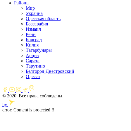
Районы
Мир
Украина
Одесская область
Бессарабия
Измаил
Рени
Болград
Килия
Татарбунары
Арциз
Сарата
Тарутино
Белгород-Днестровский
Одесса
© 2020. Все права соблюдены.
by
error:
Content is protected !!