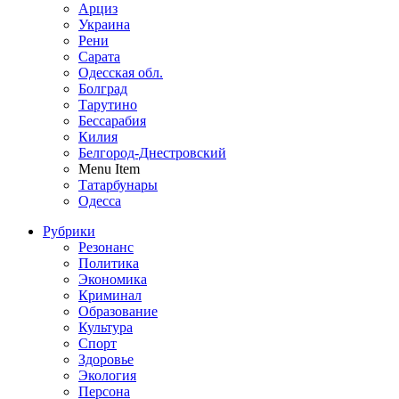
Арциз
Украина
Рени
Сарата
Одесская обл.
Болград
Тарутино
Бессарабия
Килия
Белгород-Днестровский
Menu Item
Татарбунары
Одесса
Рубрики
Резонанс
Политика
Экономика
Криминал
Образование
Культура
Спорт
Здоровье
Экология
Персона