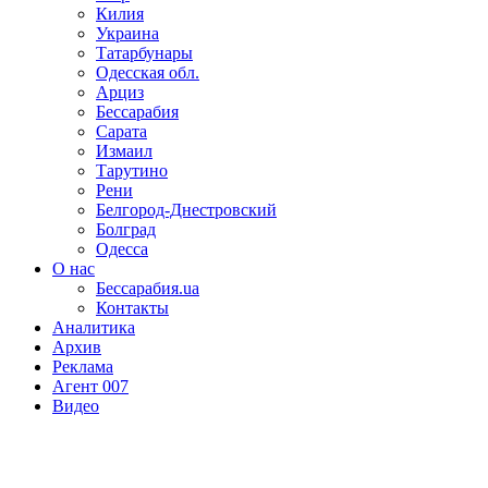
Килия
Украина
Татарбунары
Одесская обл.
Арциз
Бессарабия
Сарата
Измаил
Тарутино
Рени
Белгород-Днестровский
Болград
Одесса
О нас
Бессарабия.ua
Контакты
Аналитика
Архив
Реклама
Агент 007
Видео