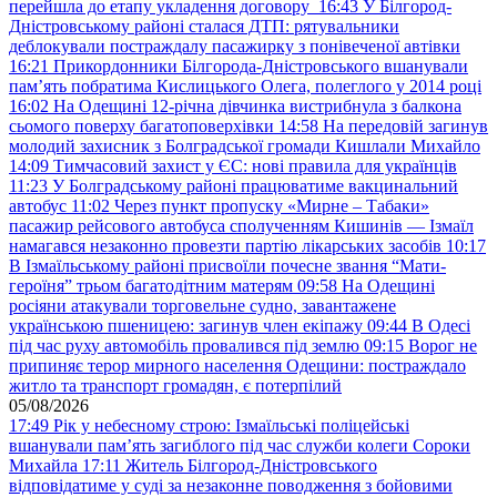
перейшла до етапу укладення договору
16:43
У Білгород-
Дністровському районі сталася ДТП: рятувальники
деблокували постраждалу пасажирку з понівеченої автівки
16:21
Прикордонники Білгорода-Дністровського вшанували
пам’ять побратима Кислицького Олега, полеглого у 2014 році
16:02
На Одещині 12-річна дівчинка вистрибнула з балкона
сьомого поверху багатоповерхівки
14:58
На передовій загинув
молодий захисник з Болградської громади Кишлали Михайло
14:09
Тимчасовий захист у ЄС: нові правила для українців
11:23
У Болградському районі працюватиме вакцинальний
автобус
11:02
Через пункт пропуску «Мирне – Табаки»
пасажир рейсового автобуса сполученням Кишинів — Ізмаїл
намагався незаконно провезти партію лікарських засобів
10:17
В Ізмаїльському районі присвоїли почесне звання “Мати-
героїня” трьом багатодітним матерям
09:58
На Одещині
росіяни атакували торговельне судно, завантажене
українською пшеницею: загинув член екіпажу
09:44
В Одесі
під час руху автомобіль провалився під землю
09:15
Ворог не
припиняє терор мирного населення Одещини: постраждало
житло та транспорт громадян, є потерпілий
05/08/2026
17:49
Рік у небесному строю: Ізмаїльські поліцейські
вшанували пам’ять загиблого під час служби колеги Сороки
Михайла
17:11
Житель Білгород-Дністровського
відповідатиме у суді за незаконне поводження з бойовими