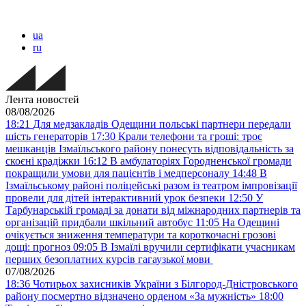
ua
ru
Лента новостей
08/08/2026
18:21
Для медзакладів Одещини польські партнери передали
шість генераторів
17:30
Крали телефони та гроші: троє
мешканців Ізмаїльського району понесуть відповідальність за
скоєні крадіжки
16:12
В амбулаторіях Городненської громади
покращили умови для пацієнтів і медперсоналу
14:48
В
Ізмаїльському районі поліцейські разом із театром імпровізації
провели для дітей інтерактивний урок безпеки
12:50
У
Тарбунарській громаді за донати від міжнародних партнерів та
організацій придбали шкільний автобус
11:05
На Одещині
очікується зниження температури та короткочасні грозові
дощі: прогноз
09:05
В Ізмаїлі вручили сертифікати учасникам
перших безоплатних курсів гагаузької мови
07/08/2026
18:36
Чотирьох захисників України з Білгород-Дністровського
району посмертно відзначено орденом «За мужність»
18:00