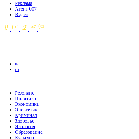
Реклама
Агент 007
Видео
ua
ru
Резонанс
Политика
Экономика
Энергетика
Криминал
Здоровье
Экология
Образование
Культура