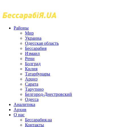
Районы
Мир
Украина
Одесская область
Бессарабия
Измаил
Рени
Болград
Килия
Татарбунары
Арциз
Сарата
Тарутино
Белгород-Днестровский
Одесса
Аналитика
Архив
О нас
Бессарабия.ua
Контакты