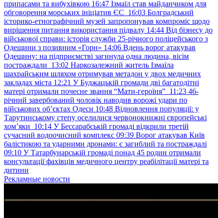
припасами та вибухівкою
16:47
Ізмаїл став майданчиком для
обговорення морських ініціатив ЄС
16:03
Болградський
історико-етнографічний музей запропонував компроміс щодо
вирішення питання використання підвалу
14:44
Від бізнесу до
військової справи: історія служби 25-річного поліцейського з
Одещини з позивним «Горн»
14:06
Вдень ворог атакував
Одещину: на підприємстві загинула одна людина, вісім
постраждали
13:02
Наркозалежний житель Ізмаїла
шахрайським шляхом отримував метадон у двох медичних
закладах міста
12:21
У Буджацькій громади дві багатодітні
матері отримали почесне звання “Мати-героїня”
11:23
46-
річний завербований чоловік наводив ворожі удари по
військових обʼєктах Одеси
10:48
Відновлення популяції: у
Тарутинському степу оселилися червонокнижні європейські
хом’яки
10:14
У Бессарабській громаді відкрили третій
сучасний водоочисний комплекс
09:39
Ворог атакував Київ
балістикою та ударними дронами: є загиблий та постраждалі
09:10
У Татарбунарській громаді понад 45 родин отримали
консультації фахівців медичного центру реабілітації матері та
дитини
Рекламные новости