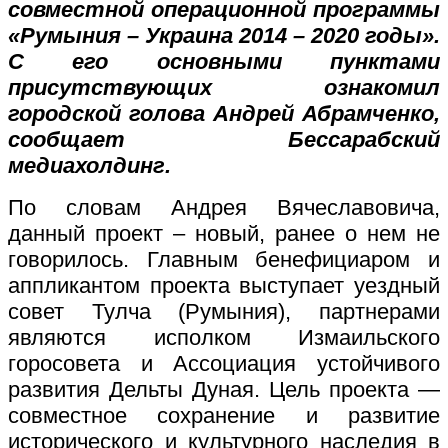
совместной операционной программы
«Румыния – Украина 2014 – 2020 годы».
С его основными пунктами
присутствующих ознакомил
городской голова Андрей Абрамченко,
сообщает Бессарабский
медиахолдинг.
По словам Андрея Вячеславовича,
данный проект – новый, ранее о нем не
говорилось. Главным бенефициаром и
аппликантом проекта выступает уездный
совет Тулча (Румыния), партнерами
являются исполком Измаильского
горосовета и Ассоциация устойчивого
развития Дельты Дуная. Цель проекта —
совместное сохранение и развитие
исторического и культурного наследия в