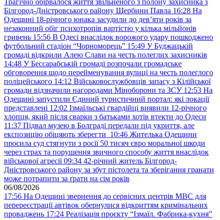
Трагічно обірвалося життя звільненого з полону захисника з
Білгород-Дністровського району Щербини Павла
16:28
На
Одещині 18-річного юнака засудили до дев’яти років за
незаконний обіг психотропів вартістю у кілька мільйонів
гривень
15:56
В Одесі внаслідок ворожого удару пошкоджено
футбольний стадіон “Чорноморець”
15:49
У Буджацькій
громаді відкрили Алею Слави на честь полеглих захисників
14:48
У Бессарабській громаді розпочали громадське
обговорення щодо перейменування вулиці на честь полеглого
поліцейського
14:12
Військовослужбовців запасу з Кілійської
громади відзначили нагородами Міноборони та ЗСУ
12:53
На
Одещині запустили Єдиний туристичний портал: які локації
представлені
12:02
Ізмаїльські гвардійці виявили 12-річного
хлопця, який після сварки з батьками хотів втекти до Одеси
11:37
Підвал музею в Болграді передали під укриття, але
експозицію обіцяють зберегти
10:46
Жителька Одещини
просила суд стягнути з росії 50 тисяч євро моральної шкоди
через страх та порушення звичного способу життя внаслідок
військової агресії
09:34
42-річний житель Білгород-
Дністровського району за збут пістолета та зберігання гранати
може потрапити за ґрати на сім років
06/08/2026
17:56
На Одещині звернення до сервісних центрів МВС для
перереєстрації автівок обернулися відкриттям кримінальних
проваджень
17:24
Реалізація проєкту “Ізмаїл. Фабрика-кухня”