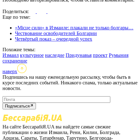
Поделиться:
Еще по теме:
«Місце сили» в Измаиле: плакали не только болгары…
Чествование освободителей Болгарии
Четвёртый показ – очередной успех
Похожие темы:
Измаил
культурное
наследие
Придунавья
проект
Румыния
сохранение
наверх
Подпишись на нашу еженедельную рассылку, чтобы быть в
курсе последних событий. Никакого спама, только актуальные
новости.
Подписаться
На сайте БессарабіЯ.UA вы найдете самые свежие
публикации о жизни Измаила, Рени, Килии, Болграда,
Арциза, Сараты, Татарбунар, Тарутино, Белгорода-