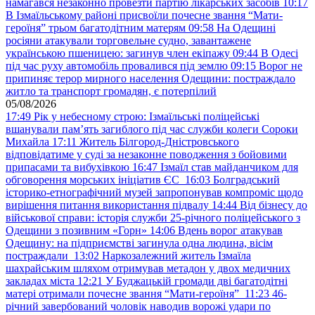
намагався незаконно провезти партію лікарських засобів
10:17
В Ізмаїльському районі присвоїли почесне звання “Мати-
героїня” трьом багатодітним матерям
09:58
На Одещині
росіяни атакували торговельне судно, завантажене
українською пшеницею: загинув член екіпажу
09:44
В Одесі
під час руху автомобіль провалився під землю
09:15
Ворог не
припиняє терор мирного населення Одещини: постраждало
житло та транспорт громадян, є потерпілий
05/08/2026
17:49
Рік у небесному строю: Ізмаїльські поліцейські
вшанували пам’ять загиблого під час служби колеги Сороки
Михайла
17:11
Житель Білгород-Дністровського
відповідатиме у суді за незаконне поводження з бойовими
припасами та вибухівкою
16:47
Ізмаїл став майданчиком для
обговорення морських ініціатив ЄС
16:03
Болградський
історико-етнографічний музей запропонував компроміс щодо
вирішення питання використання підвалу
14:44
Від бізнесу до
військової справи: історія служби 25-річного поліцейського з
Одещини з позивним «Горн»
14:06
Вдень ворог атакував
Одещину: на підприємстві загинула одна людина, вісім
постраждали
13:02
Наркозалежний житель Ізмаїла
шахрайським шляхом отримував метадон у двох медичних
закладах міста
12:21
У Буджацькій громади дві багатодітні
матері отримали почесне звання “Мати-героїня”
11:23
46-
річний завербований чоловік наводив ворожі удари по