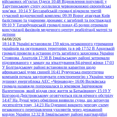
військових обʼєктах Одеси
10:48
Відновлення популяції: у
Тарутинському степу оселилися червонокнижні європейські
хом’яки
10:14
У Бессарабській громаді відкрили третій
сучасний водоочисний комплекс
09:39
Ворог атакував Київ
балістикою та ударними дронами: є загиблий та постраждалі
09:10
У Татарбунарській громаді понад 45 родин отримали
консультації фахівців медичного центру реабілітації матері та
дитини
04/08/2026
18:14
В Україні встановили 159 місць незаконного утримання
українців на окупованих територіях та в рф
17:52
В Арцизькій
громаді провели в останню путь загиблого захисника України
Стоянова Анатолія
17:38
В Ізмаїльському районі затримали
підозрюваного у замаху на зґвалтування 84-річної жінки
17:03
У Болградському районі встановили карантин щодо
африканської чуми свиней
16:41
Румунська енергетична
компанія почала закуповувати електроенергію з України через
зупинку енергоблока АЕС «Чернаводе»
16:06
Вилківська
громада назавжди попрощалася із земляком Зарічнюком
Валентином, який віддав своє життя за Батьківщину
15:19
У
Білгороді-Дністровському оговтуються після нічного обстрілу
14:47
На Дунаї через обміління виявили судна, що затонули
десятиліття тому
14:23
На Одещині викрито чергову схему
незаконного переправлення ухилянтів через державний
кордон України
12:32
В Ізмаїльському районі нацгвардійці