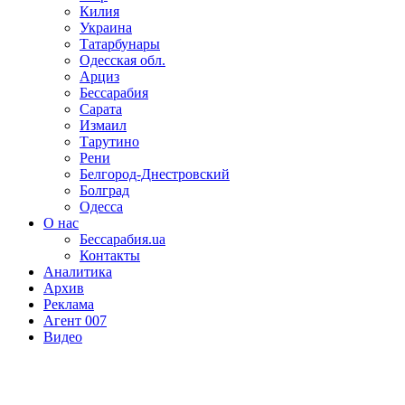
Килия
Украина
Татарбунары
Одесская обл.
Арциз
Бессарабия
Сарата
Измаил
Тарутино
Рени
Белгород-Днестровский
Болград
Одесса
О нас
Бессарабия.ua
Контакты
Аналитика
Архив
Реклама
Агент 007
Видео