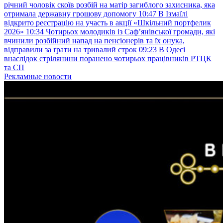
річний чоловік скоїв розбій на матір загиблого захисника, яка
отримала державну грошову допомогу
10:47
В Ізмаїлі
відкрито реєстрацію на участь в акції «Шкільний портфелик
2026»
10:34
Чотирьох молодиків із Саф’янівської громади, які
вчинили розбійний напад на пенсіонерів та їх онука,
відправили за ґрати на тривалий строк
09:23
В Одесі
внаслідок стрілянини поранено чотирьох працівників РТЦК
та СП
Рекламные новости