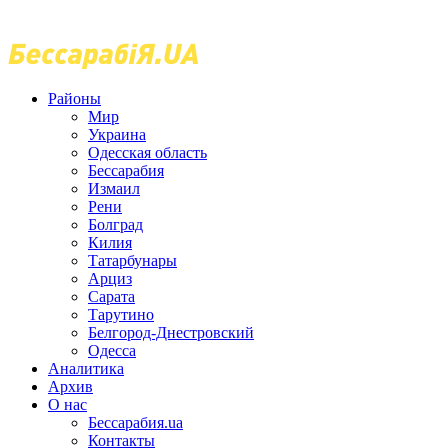
Районы
Мир
Украина
Одесская область
Бессарабия
Измаил
Рени
Болград
Килия
Татарбунары
Арциз
Сарата
Тарутино
Белгород-Днестровский
Одесса
Аналитика
Архив
О нас
Бессарабия.ua
Контакты