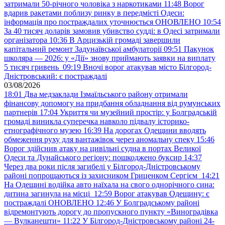
затримали 50-річного чоловіка з наркотиками
11:48
Ворог
вдарив ракетами поблизу ринку в передмісті Одеси:
інформація про постраждалих уточнюється ОНОВЛЕНО
10:54
За 40 тисяч доларів замовив убивство судді: в Одесі затримали
організатора
10:36
В Арцизькій громаді завершили
капітальний ремонт Задунаївської амбулаторії
09:51
Пакунок
школяра — 2026: у «Дії» знову приймають заявки на виплату
5 тисяч гривень
09:19
Вночі ворог атакував місто Білгород-
Дністровський: є постраждалі
03/08/2026
18:01
Два медзаклади Ізмаїльського району отримали
фінансову допомогу на придбання обладнання від румунських
партнерів
17:04
Укриття чи музейний простір: у Болградській
громаді виникла суперечка навколо підвалу історико-
етнографічного музею
16:39
На дорогах Одещини вводять
обмеження руху для вантажівок через аномальну спеку
15:46
Ворог здійснив атаку на цивільні судна в портах Великої
Одеси та Дунайського регіону: пошкоджено буксир
14:37
Через два роки після загибелі у Білгород-Дністровському
районі попрощаються із захисником Гриценком Сергієм
14:21
На Одещині водійка авто наїхала на свого однорічного сина:
дитина загинула на місці
12:59
Ворог атакував Одещину: є
постраждалі ОНОВЛЕНО
12:46
У Болградському районі
відремонтують дорогу до пропускного пункту «Виноградівка
— Вулканешти»
11:22
У Білгород-Дністровському районі 24-