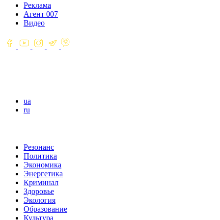
Реклама
Агент 007
Видео
ua
ru
Резонанс
Политика
Экономика
Энергетика
Криминал
Здоровье
Экология
Образование
Культура