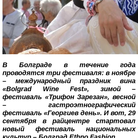
В Болграде в течение года
проводятся три фестиваля: в ноябре
– международный праздник вина
«Bolgrad Wine Fest», зимой –
фестиваль «Трифон Зарезан», весной
– гастроэтнографический
фестиваль «Георгиев день». И вот, 29
сентября в райцентре стартовал
новый фестиваль национальных
культур – Болград Еthno Fashion.