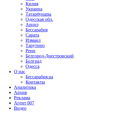
Килия
Украина
Татарбунары
Одесская обл.
Арциз
Бессарабия
Сарата
Измаил
Тарутино
Рени
Белгород-Днестровский
Болград
Одесса
О нас
Бессарабия.ua
Контакты
Аналитика
Архив
Реклама
Агент 007
Видео