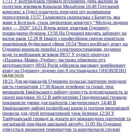
17:11
У Болградській громаді оголошено День жалоби за
полеглим земляком Кишлали Михайлом
16:49
Готельний
комплекс в Одесі планують передати під розміщення
переселенців
15:57
Талановита скрипалька з Бахмута, яка
живе в Болграді, стала лауреаткою конкурсу “Молода людина
року — 2026”
14:21
Вдень ворог атакував Одещину:
пошкоджено будинок
13:56
На Одещині вводять заборону на
вилов раків
12:28
В Ізмаїлі з професійним святом привітали
працівників будівельної сфери
10:54
Через російську атаку на
Одещині виникли перебої з електропостачанням, подачею
води та мобільним звʼязком
09:57
У пункті пропуску
«Паланка–Маяки–Удобне» частково обмежено рух
автотранспорту
09:02
Росія здійснила масовану комбіновану
атаку на Одещину: відомо про 8 постраждалих ОНОВЛЕНО
08/08/2026
18:21
Для медзакладів Одещини польські партнери передали
шість генераторів
17:30
Крали телефони та гроші: троє
мешканців Ізмаїльського району понесуть відповідальність за
скоєні крадіжки
16:12
В амбулаторіях Городненської громади
покращили умови для пацієнтів і медперсоналу
14:48
В
Ізмаїльському районі поліцейські разом із театром імпровізації
провели для дітей інтерактивний урок безпеки
12:50
У
Тарбунарській громаді за донати від міжнародних партнерів та
організацій придбали шкільний автобус
11:05
На Одещині
очікується зниження температури та короткочасні грозові