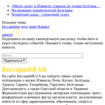
«Місце сили» в Измаиле: плакали не только болгары…
Чествование освободителей Болгарии
Четвёртый показ – очередной успех
Похожие темы:
Бессарабия
дети
зима
Измаил
наверх
Подпишись на нашу еженедельную рассылку, чтобы быть в
курсе последних событий. Никакого спама, только актуальные
новости.
Подписаться
На сайте БессарабіЯ.UA вы найдете самые свежие
публикации о жизни Измаила, Рени, Килии, Болграда,
Арциза, Сараты, Татарбунар, Тарутино, Белгорода-
Днестровского, а также Одесской области и Украины.
Журналистские расследования, авторские публикации, пресс-
конференции ключевых фигур органов власти, эксклюзивные
новости из сфер здравохранения, образования, спорта и