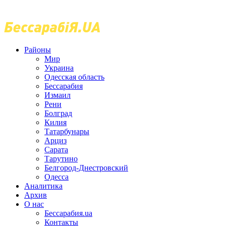
Районы
Мир
Украина
Одесская область
Бессарабия
Измаил
Рени
Болград
Килия
Татарбунары
Арциз
Сарата
Тарутино
Белгород-Днестровский
Одесса
Аналитика
Архив
О нас
Бессарабия.ua
Контакты