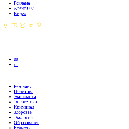
Реклама
Агент 007
Видео
ua
ru
Резонанс
Политика
Экономика
Энергетика
Криминал
Здоровье
Экология
Образование
Культура