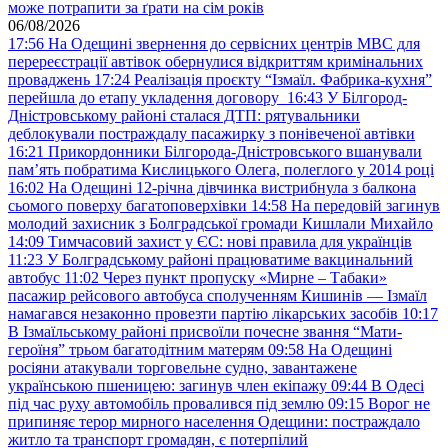
може потрапити за ґрати на сім років
06/08/2026
17:56
На Одещині звернення до сервісних центрів МВС для
перереєстрації автівок обернулися відкриттям кримінальних
проваджень
17:24
Реалізація проєкту “Ізмаїл. Фабрика-кухня”
перейшла до етапу укладення договору
16:43
У Білгород-
Дністровському районі сталася ДТП: рятувальники
деблокували постраждалу пасажирку з понівеченої автівки
16:21
Прикордонники Білгорода-Дністровського вшанували
пам’ять побратима Кислицького Олега, полеглого у 2014 році
16:02
На Одещині 12-річна дівчинка вистрибнула з балкона
сьомого поверху багатоповерхівки
14:58
На передовій загинув
молодий захисник з Болградської громади Кишлали Михайло
14:09
Тимчасовий захист у ЄС: нові правила для українців
11:23
У Болградському районі працюватиме вакцинальний
автобус
11:02
Через пункт пропуску «Мирне – Табаки»
пасажир рейсового автобуса сполученням Кишинів — Ізмаїл
намагався незаконно провезти партію лікарських засобів
10:17
В Ізмаїльському районі присвоїли почесне звання “Мати-
героїня” трьом багатодітним матерям
09:58
На Одещині
росіяни атакували торговельне судно, завантажене
українською пшеницею: загинув член екіпажу
09:44
В Одесі
під час руху автомобіль провалився під землю
09:15
Ворог не
припиняє терор мирного населення Одещини: постраждало
житло та транспорт громадян, є потерпілий