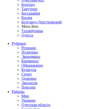
Одесская обл.
Болград
Тарутино
Бессарабия
Килия
Белгород-Днестровский
Menu Item
Татарбунары
Одесса
Рубрики
Резонанс
Политика
Экономика
Криминал
Образование
Культура
Спорт
Здоровье
Экология
Персона
Районы
Мир
Украина
Одесская область