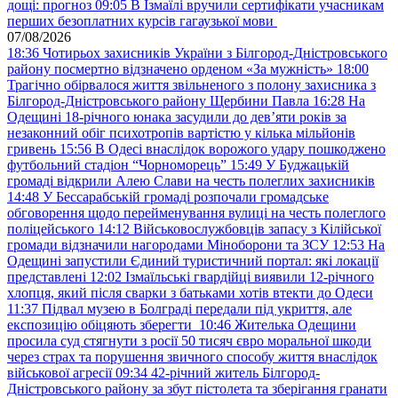
дощі: прогноз
09:05
В Ізмаїлі вручили сертифікати учасникам
перших безоплатних курсів гагаузької мови
07/08/2026
18:36
Чотирьох захисників України з Білгород-Дністровського
району посмертно відзначено орденом «За мужність»
18:00
Трагічно обірвалося життя звільненого з полону захисника з
Білгород-Дністровського району Щербини Павла
16:28
На
Одещині 18-річного юнака засудили до дев’яти років за
незаконний обіг психотропів вартістю у кілька мільйонів
гривень
15:56
В Одесі внаслідок ворожого удару пошкоджено
футбольний стадіон “Чорноморець”
15:49
У Буджацькій
громаді відкрили Алею Слави на честь полеглих захисників
14:48
У Бессарабській громаді розпочали громадське
обговорення щодо перейменування вулиці на честь полеглого
поліцейського
14:12
Військовослужбовців запасу з Кілійської
громади відзначили нагородами Міноборони та ЗСУ
12:53
На
Одещині запустили Єдиний туристичний портал: які локації
представлені
12:02
Ізмаїльські гвардійці виявили 12-річного
хлопця, який після сварки з батьками хотів втекти до Одеси
11:37
Підвал музею в Болграді передали під укриття, але
експозицію обіцяють зберегти
10:46
Жителька Одещини
просила суд стягнути з росії 50 тисяч євро моральної шкоди
через страх та порушення звичного способу життя внаслідок
військової агресії
09:34
42-річний житель Білгород-
Дністровського району за збут пістолета та зберігання гранати