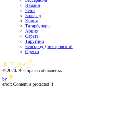
Бессарабия
Измаил
Рени
Болград
Килия
Татарбунары
Арциз
Сарата
Тарутино
Белгород-Днестровский
Одесса
© 2020. Все права соблюдены.
by
error:
Content is protected !!