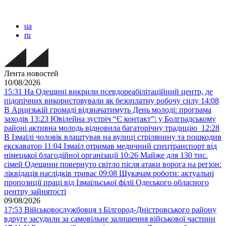
ua
ru
Лента новостей
10/08/2026
15:31
На Одещині викрили псевдореабілітаційний центр, де
підопічних використовували як безоплатну робочу силу
14:08
В Арцизькій громаді відзначатимуть День молоді: програма
заходів
13:23
Ювілейна зустріч “Є контакт”: у Болградському
районі активна молодь відновила багаторічну традицію
12:28
В Ізмаїлі чоловік влаштував на вулиці стрілянину та пошкодив
екскаватор
11:04
Ізмаїл отримав медичний спецтранспорт від
німецької благодійної організації
10:26
Майже для 130 тис.
сімей Одещини повернуто світло після атаки ворога на регіон:
ліквідація наслідків триває
09:08
Шукачам роботи: актуальні
пропозиції праці від Ізмаїльської філії Одеського обласного
центру зайнятості
09/08/2026
17:53
Військовослужбовця з Білгород-Дністровського району
вдруге засудили за самовільне залишення військової частини