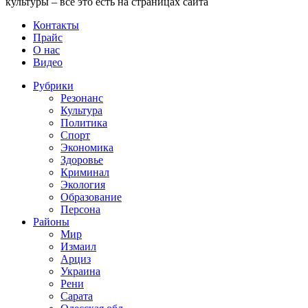
культуры – все это есть на страницах сайта
Контакты
Прайс
О нас
Видео
Рубрики
Резонанс
Культура
Политика
Спорт
Экономика
Здоровье
Криминал
Экология
Образование
Персона
Районы
Мир
Измаил
Арциз
Украина
Рени
Сарата