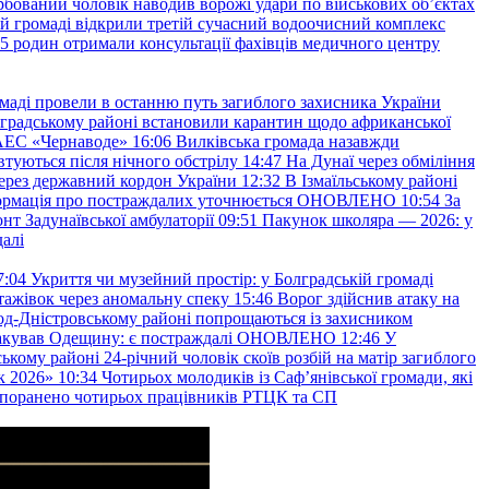
рбований чоловік наводив ворожі удари по військових обʼєктах
ій громаді відкрили третій сучасний водоочисний комплекс
45 родин отримали консультації фахівців медичного центру
маді провели в останню путь загиблого захисника України
градському районі встановили карантин щодо африканської
 АЕС «Чернаводе»
16:06
Вилківська громада назавжди
втуються після нічного обстрілу
14:47
На Дунаї через обміління
ерез державний кордон України
12:32
В Ізмаїльському районі
інформація про постраждалих уточнюється ОНОВЛЕНО
10:54
За
т Задунаївської амбулаторії
09:51
Пакунок школяра — 2026: у
далі
7:04
Укриття чи музейний простір: у Болградській громаді
ажівок через аномальну спеку
15:46
Ворог здійснив атаку на
ород-Дністровському районі попрощаються із захисником
акував Одещину: є постраждалі ОНОВЛЕНО
12:46
У
ькому районі 24-річний чоловік скоїв розбій на матір загиблого
к 2026»
10:34
Чотирьох молодиків із Саф’янівської громади, які
и поранено чотирьох працівників РТЦК та СП