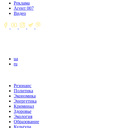
Реклама
Агент 007
Видео
ua
ru
Резонанс
Политика
Экономика
Энергетика
Криминал
Здоровье
Экология
Образование
Культура