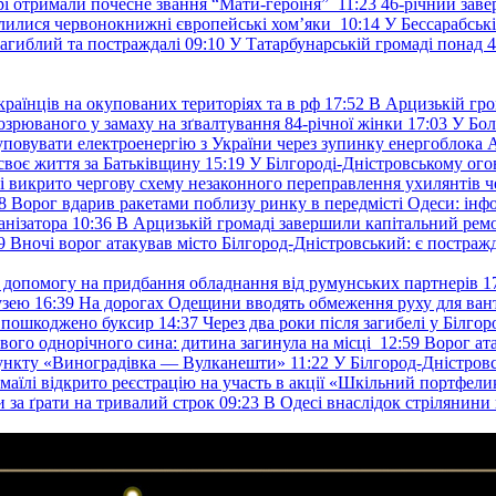
ері отримали почесне звання “Мати-героїня”
11:23
46-річний заве
елилися червонокнижні європейські хом’яки
10:14
У Бессарабськ
загиблий та постраждалі
09:10
У Татарбунарській громаді понад 
раїнців на окупованих територіях та в рф
17:52
В Арцизькій гро
озрюваного у замаху на зґвалтування 84-річної жінки
17:03
У Бол
уповувати електроенергію з України через зупинку енергоблока
своє життя за Батьківщину
15:19
У Білгороді-Дністровському ого
 викрито чергову схему незаконного переправлення ухилянтів ч
8
Ворог вдарив ракетами поблизу ринку в передмісті Одеси: 
анізатора
10:36
В Арцизькій громаді завершили капітальний ремон
9
Вночі ворог атакував місто Білгород-Дністровський: є постраж
у допомогу на придбання обладнання від румунських партнерів
1
узею
16:39
На дорогах Одещини вводять обмеження руху для вант
: пошкоджено буксир
14:37
Через два роки після загибелі у Білг
свого однорічного сина: дитина загинула на місці
12:59
Ворог ат
пункту «Виноградівка — Вулканешти»
11:22
У Білгород-Дністровс
змаїлі відкрито реєстрацію на участь в акції «Шкільний портфели
и за ґрати на тривалий строк
09:23
В Одесі внаслідок стрілянин