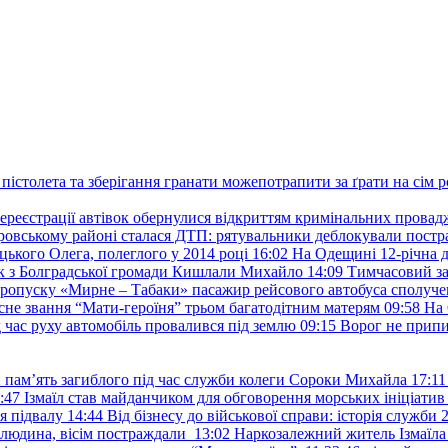
пістолета та зберігання гранати можепотрапити за ґрати на сім р
ереєстрації автівок обернулися відкриттям кримінальних провад
ровському районі сталася ДТП: рятувальники деблокували постр
ького Олега, полеглого у 2014 році
16:02
На Одещині 12-річна д
к з Болградської громади Кишлали Михайло
14:09
Тимчасовий за
пропуску «Мирне – Табаки» пасажир рейсового автобуса сполуче
есне звання “Мати-героїня” трьом багатодітним матерям
09:58
На 
д час руху автомобіль провалився під землю
09:15
Ворог не припи
и пам’ять загиблого під час служби колеги Сороки Михайла
17:11
:47
Ізмаїл став майданчиком для обговорення морських ініціати
я підвалу
14:44
Від бізнесу до військової справи: історія служб
 людина, вісім постраждали
13:02
Наркозалежний житель Ізмаїл