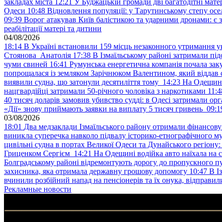
закладах міста
12:21
У Буджацькій громади дві багатодітні мат
Одеси
10:48
Відновлення популяції: у Тарутинському степу ос
09:39
Ворог атакував Київ балістикою та ударними дронами: є 
реабілітації матері та дитини
04/08/2026
18:14
В Україні встановили 159 місць незаконного утримання ук
Стоянова Анатолія
17:38
В Ізмаїльському районі затримали під
чуми свиней
16:41
Румунська енергетична компанія почала зак
попрощалася із земляком Зарічнюком Валентином, який віддав 
виявили судна, що затонули десятиліття тому
14:23
На Одещині
нацгвардійці затримали 50-річного чоловіка з наркотиками
11:4
40 тисяч доларів замовив убивство судді: в Одесі затримали орг
«Дії» знову приймають заявки на виплату 5 тисяч гривень
09:1
03/08/2026
18:01
Два медзаклади Ізмаїльського району отримали фінансов
виникла суперечка навколо підвалу історико-етнографічного м
цивільні судна в портах Великої Одеси та Дунайського регіону
Гриценком Сергієм
14:21
На Одещині водійка авто наїхала на 
Болградському районі відремонтують дорогу до пропускного 
захисника, яка отримала державну грошову допомогу
10:47
В І
вчинили розбійний напад на пенсіонерів та їх онука, відправил
Рекламные новости