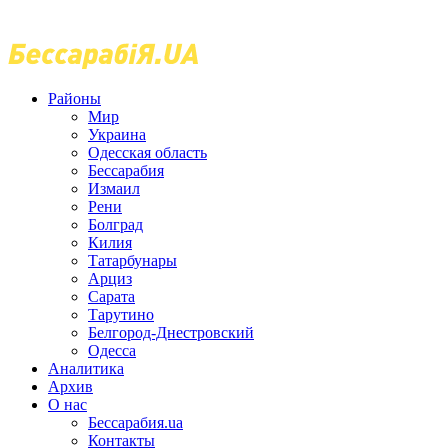
Районы
Мир
Украина
Одесская область
Бессарабия
Измаил
Рени
Болград
Килия
Татарбунары
Арциз
Сарата
Тарутино
Белгород-Днестровский
Одесса
Аналитика
Архив
О нас
Бессарабия.ua
Контакты