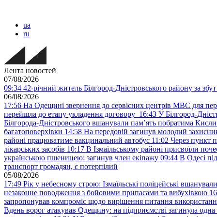
ua
ru
Лента новостей
07/08/2026
09:34
42-річний житель Білгород-Дністровського району за збут 
06/08/2026
17:56
На Одещині звернення до сервісних центрів МВС для пер
перейшла до етапу укладення договору
16:43
У Білгород-Дніст
Білгорода-Дністровського вшанували пам’ять побратима Кислиц
багатоповерхівки
14:58
На передовій загинув молодий захисни
районі працюватиме вакцинальний автобус
11:02
Через пункт 
лікарських засобів
10:17
В Ізмаїльському районі присвоїли поч
українською пшеницею: загинув член екіпажу
09:44
В Одесі пі
транспорт громадян, є потерпілий
05/08/2026
17:49
Рік у небесному строю: Ізмаїльські поліцейські вшанувал
незаконне поводження з бойовими припасами та вибухівкою
16
запропонував компроміс щодо вирішення питання використанн
Вдень ворог атакував Одещину: на підприємстві загинула одна