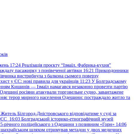
оків
жень
17:24
Реалізація проєкту “Ізмаїл. Фабрика-кухня”
аждалу пасажирку з понівеченої автівки
16:21
Прикордонники
івчинка вистрибнула з балкона сьомого поверху
хист у ЄС: нові правила для українців
11:23
У Болградському
нням Кишинів — Ізмаїл намагався незаконно провезти партію
Одещині росіяни атакували торговельне судно, завантажене
няє терор мирного населення Одещини: постраждало житло та
Житель Білгород-Дністровського відповідатиме у суді за
в ЄС
16:03
Болградський історико-етнографічний музей
и 25-річного поліцейського з Одещини з позивним «Горн»
14:06
а шахрайським шляхом отримував метадон у двох медичних