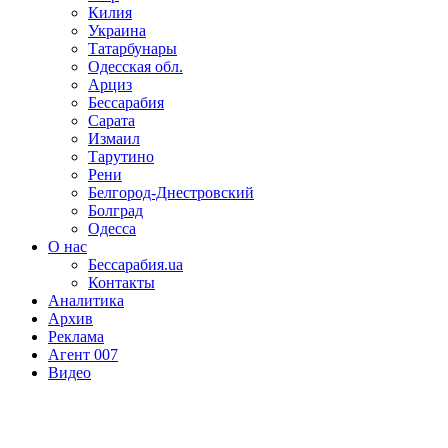
Килия
Украина
Татарбунары
Одесская обл.
Арциз
Бессарабия
Сарата
Измаил
Тарутино
Рени
Белгород-Днестровский
Болград
Одесса
О нас
Бессарабия.ua
Контакты
Аналитика
Архив
Реклама
Агент 007
Видео