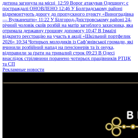
дитина загинула на місці
12:59
Ворог атакував Одещину: є
постраждалі ОНОВЛЕНО
12:46
У Болградському районі
відремонтують дорогу до пропускного пункту «Виноградівка
— Вулканешти»
11:22
У Білгород-Дністровському районі 24-
річний чоловік скоїв розбій на матір загиблого захисника, яка
отримала державну грошову допомогу
10:47
В Ізмаїлі
відкрито реєстрацію на участь в акції «Шкільний портфелик
2026»
10:34
Чотирьох молодиків із Саф’янівської громади, які
вчинили розбійний напад на пенсіонерів та їх онука,
відправили за ґрати на тривалий строк
09:23
В Одесі
внаслідок стрілянини поранено чотирьох працівників РТЦК
та СП
Рекламные новости