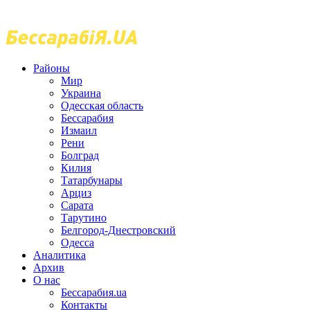
Районы
Мир
Украина
Одесская область
Бессарабия
Измаил
Рени
Болград
Килия
Татарбунары
Арциз
Сарата
Тарутино
Белгород-Днестровский
Одесса
Аналитика
Архив
О нас
Бессарабия.ua
Контакты