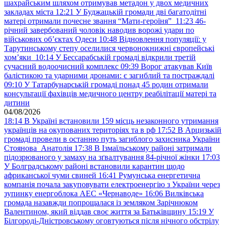
шахрайським шляхом отримував метадон у двох медичних
закладах міста
12:21
У Буджацькій громади дві багатодітні
матері отримали почесне звання “Мати-героїня”
11:23
46-
річний завербований чоловік наводив ворожі удари по
військових обʼєктах Одеси
10:48
Відновлення популяції: у
Тарутинському степу оселилися червонокнижні європейські
хом’яки
10:14
У Бессарабській громаді відкрили третій
сучасний водоочисний комплекс
09:39
Ворог атакував Київ
балістикою та ударними дронами: є загиблий та постраждалі
09:10
У Татарбунарській громаді понад 45 родин отримали
консультації фахівців медичного центру реабілітації матері та
дитини
04/08/2026
18:14
В Україні встановили 159 місць незаконного утримання
українців на окупованих територіях та в рф
17:52
В Арцизькій
громаді провели в останню путь загиблого захисника України
Стоянова Анатолія
17:38
В Ізмаїльському районі затримали
підозрюваного у замаху на зґвалтування 84-річної жінки
17:03
У Болградському районі встановили карантин щодо
африканської чуми свиней
16:41
Румунська енергетична
компанія почала закуповувати електроенергію з України через
зупинку енергоблока АЕС «Чернаводе»
16:06
Вилківська
громада назавжди попрощалася із земляком Зарічнюком
Валентином, який віддав своє життя за Батьківщину
15:19
У
Білгороді-Дністровському оговтуються після нічного обстрілу