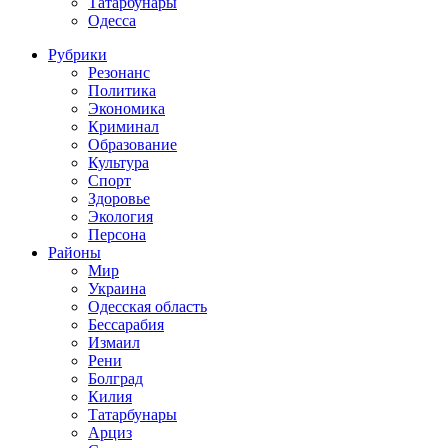
Татарбунары
Одесса
Рубрики
Резонанс
Политика
Экономика
Криминал
Образование
Культура
Спорт
Здоровье
Экология
Персона
Районы
Мир
Украина
Одесская область
Бессарабия
Измаил
Рени
Болград
Килия
Татарбунары
Арциз