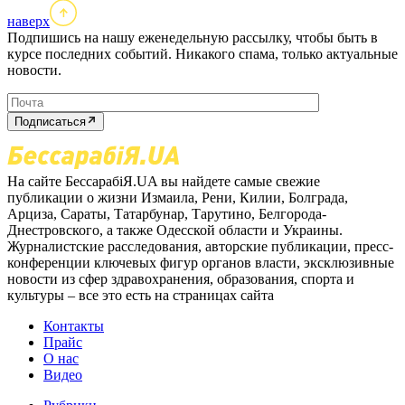
наверх
Подпишись на нашу еженедельную рассылку, чтобы быть в
курсе последних событий. Никакого спама, только актуальные
новости.
Подписаться
На сайте БессарабіЯ.UA вы найдете самые свежие
публикации о жизни Измаила, Рени, Килии, Болграда,
Арциза, Сараты, Татарбунар, Тарутино, Белгорода-
Днестровского, а также Одесской области и Украины.
Журналистские расследования, авторские публикации, пресс-
конференции ключевых фигур органов власти, эксклюзивные
новости из сфер здравохранения, образования, спорта и
культуры – все это есть на страницах сайта
Контакты
Прайс
О нас
Видео