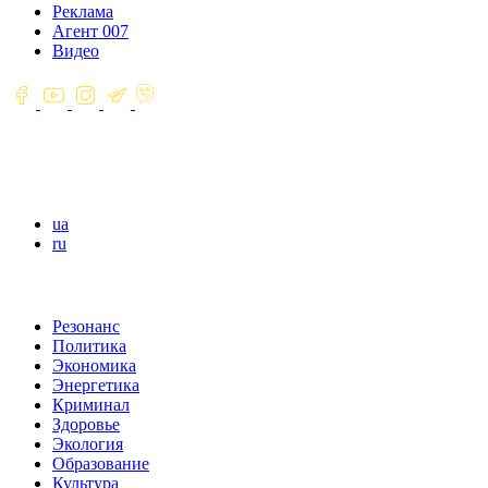
Реклама
Агент 007
Видео
ua
ru
Резонанс
Политика
Экономика
Энергетика
Криминал
Здоровье
Экология
Образование
Культура