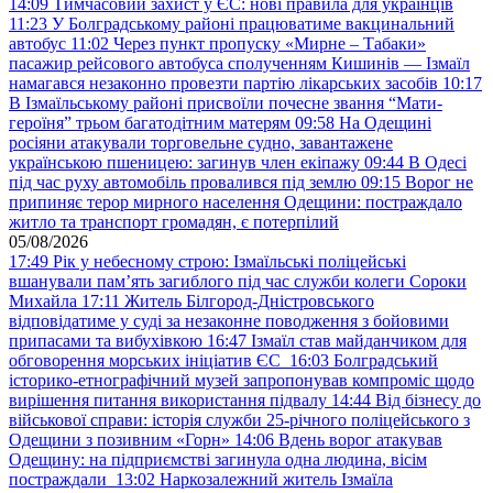
14:09
Тимчасовий захист у ЄС: нові правила для українців
11:23
У Болградському районі працюватиме вакцинальний
автобус
11:02
Через пункт пропуску «Мирне – Табаки»
пасажир рейсового автобуса сполученням Кишинів — Ізмаїл
намагався незаконно провезти партію лікарських засобів
10:17
В Ізмаїльському районі присвоїли почесне звання “Мати-
героїня” трьом багатодітним матерям
09:58
На Одещині
росіяни атакували торговельне судно, завантажене
українською пшеницею: загинув член екіпажу
09:44
В Одесі
під час руху автомобіль провалився під землю
09:15
Ворог не
припиняє терор мирного населення Одещини: постраждало
житло та транспорт громадян, є потерпілий
05/08/2026
17:49
Рік у небесному строю: Ізмаїльські поліцейські
вшанували пам’ять загиблого під час служби колеги Сороки
Михайла
17:11
Житель Білгород-Дністровського
відповідатиме у суді за незаконне поводження з бойовими
припасами та вибухівкою
16:47
Ізмаїл став майданчиком для
обговорення морських ініціатив ЄС
16:03
Болградський
історико-етнографічний музей запропонував компроміс щодо
вирішення питання використання підвалу
14:44
Від бізнесу до
військової справи: історія служби 25-річного поліцейського з
Одещини з позивним «Горн»
14:06
Вдень ворог атакував
Одещину: на підприємстві загинула одна людина, вісім
постраждали
13:02
Наркозалежний житель Ізмаїла