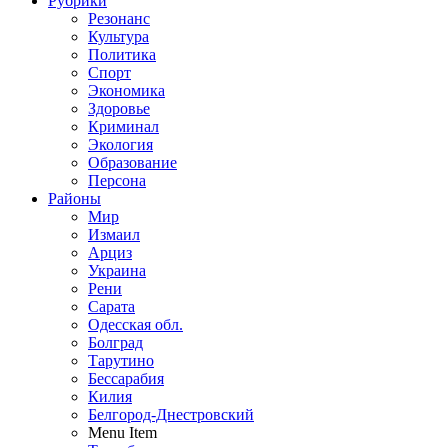
Рубрики
Резонанс
Культура
Политика
Спорт
Экономика
Здоровье
Криминал
Экология
Образование
Персона
Районы
Мир
Измаил
Арциз
Украина
Рени
Сарата
Одесская обл.
Болград
Тарутино
Бессарабия
Килия
Белгород-Днестровский
Menu Item