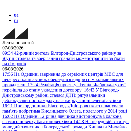
ua
ru
Лента новостей
07/08/2026
09:34
42-річний житель Білгород-Дністровського району за
збут пістолета та зберігання гранати можепотрапити за ґрати
на сім років
06/08/2026
17:56
На Одещині звернення до сервісних центрів МВС для
перереєстрації автівок обернулися відкриттям кримінальних
проваджень
17:24
Реалізація проєкту “Ізмаїл. Фабрика-кухня”
перейшла до етапу укладення договору
16:43
У Білгород-
Дністровському районі сталася ДТП: рятувальники
деблокували постраждалу пасажирку з понівеченої автівки
16:21
Прикордонники Білгорода-Дністровського вшанували
пам’ять побратима Кислицького Олега, полеглого у 2014 році
16:02
На Одещині 12-річна дівчинка вистрибнула з балкона
сьомого поверху багатоповерхівки
14:58
На передовій загинув
молодий захисник з Болградської громади Кишлали Михайло