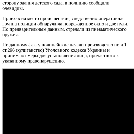
сторону здания детского сада, в полицию сообщили
очевидцы.
Приехав на место происшествия, следственно-оперативная
группа полиции обнаружила поврежденное окно и две пули.
По предварительным данным, стреляли из пневматического
оружия.
По данному факту полицейские начали производство по ч.1
ст.296 (хулиганство) Уголовного кодекса Украины и
принимают меры для установления лица, причастного к
указанному правонарушению.