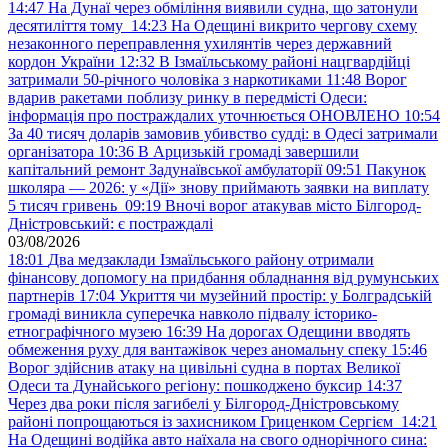
14:47
На Дунаї через обміління виявили судна, що затонули
десятиліття тому
14:23
На Одещині викрито чергову схему
незаконного переправлення ухилянтів через державний
кордон України
12:32
В Ізмаїльському районі нацгвардійці
затримали 50-річного чоловіка з наркотиками
11:48
Ворог
вдарив ракетами поблизу ринку в передмісті Одеси:
інформація про постраждалих уточнюється ОНОВЛЕНО
10:54
За 40 тисяч доларів замовив убивство судді: в Одесі затримали
організатора
10:36
В Арцизькій громаді завершили
капітальний ремонт Задунаївської амбулаторії
09:51
Пакунок
школяра — 2026: у «Дії» знову приймають заявки на виплату
5 тисяч гривень
09:19
Вночі ворог атакував місто Білгород-
Дністровський: є постраждалі
03/08/2026
18:01
Два медзаклади Ізмаїльського району отримали
фінансову допомогу на придбання обладнання від румунських
партнерів
17:04
Укриття чи музейний простір: у Болградській
громаді виникла суперечка навколо підвалу історико-
етнографічного музею
16:39
На дорогах Одещини вводять
обмеження руху для вантажівок через аномальну спеку
15:46
Ворог здійснив атаку на цивільні судна в портах Великої
Одеси та Дунайського регіону: пошкоджено буксир
14:37
Через два роки після загибелі у Білгород-Дністровському
районі попрощаються із захисником Гриценком Сергієм
14:21
На Одещині водійка авто наїхала на свого однорічного сина: