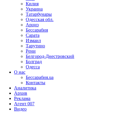
Килия
Украина
Татарбунары
Одесская обл.
Арциз
Бессарабия
Сарата
Измаил
Тарутино
Рени
Белгород-Днестровский
Болград
Одесса
О нас
Бессарабия.ua
Контакты
Аналитика
Архив
Реклама
Агент 007
Видео