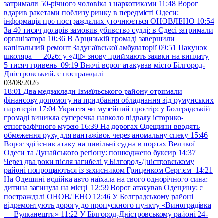
затримали 50-річного чоловіка з наркотиками
11:48
Ворог
вдарив ракетами поблизу ринку в передмісті Одеси:
інформація про постраждалих уточнюється ОНОВЛЕНО
10:54
За 40 тисяч доларів замовив убивство судді: в Одесі затримали
організатора
10:36
В Арцизькій громаді завершили
капітальний ремонт Задунаївської амбулаторії
09:51
Пакунок
школяра — 2026: у «Дії» знову приймають заявки на виплату
5 тисяч гривень
09:19
Вночі ворог атакував місто Білгород-
Дністровський: є постраждалі
03/08/2026
18:01
Два медзаклади Ізмаїльського району отримали
фінансову допомогу на придбання обладнання від румунських
партнерів
17:04
Укриття чи музейний простір: у Болградській
громаді виникла суперечка навколо підвалу історико-
етнографічного музею
16:39
На дорогах Одещини вводять
обмеження руху для вантажівок через аномальну спеку
15:46
Ворог здійснив атаку на цивільні судна в портах Великої
Одеси та Дунайського регіону: пошкоджено буксир
14:37
Через два роки після загибелі у Білгород-Дністровському
районі попрощаються із захисником Гриценком Сергієм
14:21
На Одещині водійка авто наїхала на свого однорічного сина:
дитина загинула на місці
12:59
Ворог атакував Одещину: є
постраждалі ОНОВЛЕНО
12:46
У Болградському районі
відремонтують дорогу до пропускного пункту «Виноградівка
— Вулканешти»
11:22
У Білгород-Дністровському районі 24-