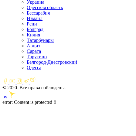
Украина
Одесская область
Бессарабия
Измаил
Рени
Болград
Килия
Татарбунары
Арциз
Сарата
Тарутино
Белгород-Днестровский
Одесса
© 2020. Все права соблюдены.
by
error:
Content is protected !!