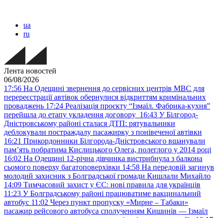
ua
ru
Лента новостей
06/08/2026
17:56
На Одещині звернення до сервісних центрів МВС для
перереєстрації автівок обернулися відкриттям кримінальних
проваджень
17:24
Реалізація проєкту “Ізмаїл. Фабрика-кухня”
перейшла до етапу укладення договору
16:43
У Білгород-
Дністровському районі сталася ДТП: рятувальники
деблокували постраждалу пасажирку з понівеченої автівки
16:21
Прикордонники Білгорода-Дністровського вшанували
пам’ять побратима Кислицького Олега, полеглого у 2014 році
16:02
На Одещині 12-річна дівчинка вистрибнула з балкона
сьомого поверху багатоповерхівки
14:58
На передовій загинув
молодий захисник з Болградської громади Кишлали Михайло
14:09
Тимчасовий захист у ЄС: нові правила для українців
11:23
У Болградському районі працюватиме вакцинальний
автобус
11:02
Через пункт пропуску «Мирне – Табаки»
пасажир рейсового автобуса сполученням Кишинів — Ізмаїл