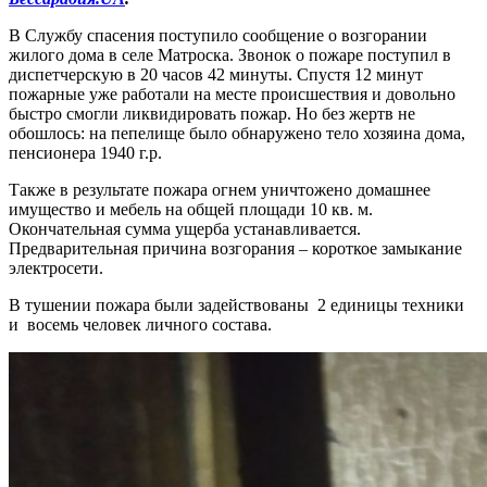
В Службу спасения поступило сообщение о возгорании
жилого дома в селе Матроска. Звонок о пожаре поступил в
диспетчерскую в 20 часов 42 минуты. Спустя 12 минут
пожарные уже работали на месте происшествия и довольно
быстро смогли ликвидировать пожар. Но без жертв не
обошлось: на пепелище было обнаружено тело хозяина дома,
пенсионера 1940 г.р.
Также в результате пожара огнем уничтожено домашнее
имущество и мебель на общей площади 10 кв. м.
Окончательная сумма ущерба устанавливается.
Предварительная причина возгорания – короткое замыкание
электросети.
В тушении пожара были задействованы 2 единицы техники
и восемь человек личного состава.