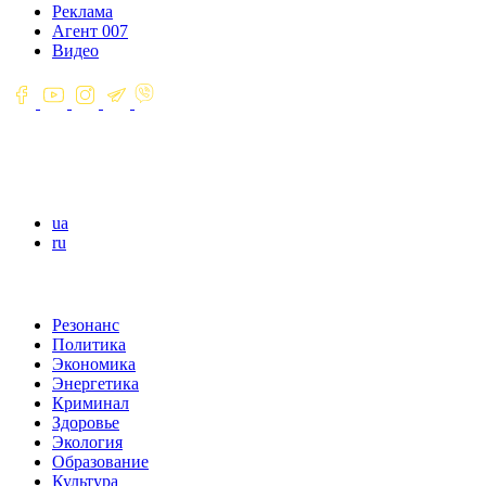
Реклама
Агент 007
Видео
ua
ru
Резонанс
Политика
Экономика
Энергетика
Криминал
Здоровье
Экология
Образование
Культура