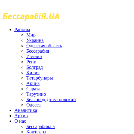
Районы
Мир
Украина
Одесская область
Бессарабия
Измаил
Рени
Болград
Килия
Татарбунары
Арциз
Сарата
Тарутино
Белгород-Днестровский
Одесса
Аналитика
Архив
О нас
Бессарабия.ua
Контакты