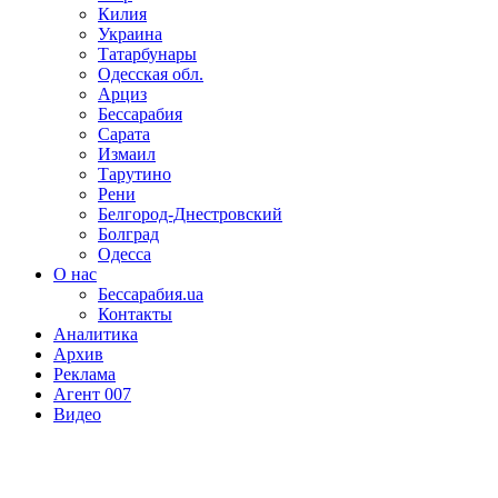
Килия
Украина
Татарбунары
Одесская обл.
Арциз
Бессарабия
Сарата
Измаил
Тарутино
Рени
Белгород-Днестровский
Болград
Одесса
О нас
Бессарабия.ua
Контакты
Аналитика
Архив
Реклама
Агент 007
Видео