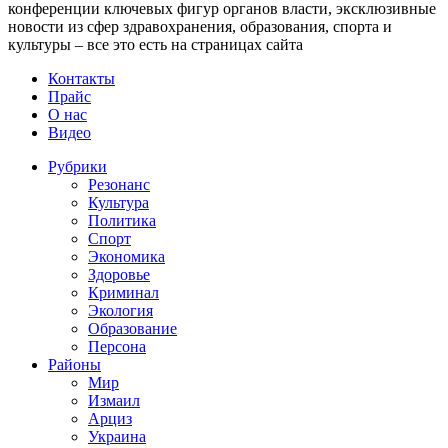
конференции ключевых фигур органов власти, эксклюзивные
новости из сфер здравохранения, образования, спорта и
культуры – все это есть на страницах сайта
Контакты
Прайс
О нас
Видео
Рубрики
Резонанс
Культура
Политика
Спорт
Экономика
Здоровье
Криминал
Экология
Образование
Персона
Районы
Мир
Измаил
Арциз
Украина