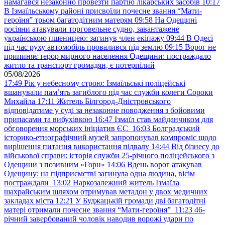
намагався незаконно провезти партію лікарських засобів
10:17
В Ізмаїльському районі присвоїли почесне звання “Мати-
героїня” трьом багатодітним матерям
09:58
На Одещині
росіяни атакували торговельне судно, завантажене
українською пшеницею: загинув член екіпажу
09:44
В Одесі
під час руху автомобіль провалився під землю
09:15
Ворог не
припиняє терор мирного населення Одещини: постраждало
житло та транспорт громадян, є потерпілий
05/08/2026
17:49
Рік у небесному строю: Ізмаїльські поліцейські
вшанували пам’ять загиблого під час служби колеги Сороки
Михайла
17:11
Житель Білгород-Дністровського
відповідатиме у суді за незаконне поводження з бойовими
припасами та вибухівкою
16:47
Ізмаїл став майданчиком для
обговорення морських ініціатив ЄС
16:03
Болградський
історико-етнографічний музей запропонував компроміс щодо
вирішення питання використання підвалу
14:44
Від бізнесу до
військової справи: історія служби 25-річного поліцейського з
Одещини з позивним «Горн»
14:06
Вдень ворог атакував
Одещину: на підприємстві загинула одна людина, вісім
постраждали
13:02
Наркозалежний житель Ізмаїла
шахрайським шляхом отримував метадон у двох медичних
закладах міста
12:21
У Буджацькій громади дві багатодітні
матері отримали почесне звання “Мати-героїня”
11:23
46-
річний завербований чоловік наводив ворожі удари по