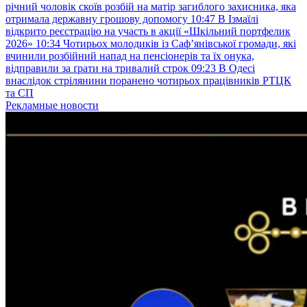
річний чоловік скоїв розбій на матір загиблого захисника, яка
отримала державну грошову допомогу
10:47
В Ізмаїлі
відкрито реєстрацію на участь в акції «Шкільний портфелик
2026»
10:34
Чотирьох молодиків із Саф’янівської громади, які
вчинили розбійний напад на пенсіонерів та їх онука,
відправили за ґрати на тривалий строк
09:23
В Одесі
внаслідок стрілянини поранено чотирьох працівників РТЦК
та СП
Рекламные новости