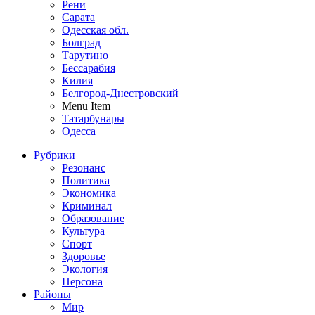
Рени
Сарата
Одесская обл.
Болград
Тарутино
Бессарабия
Килия
Белгород-Днестровский
Menu Item
Татарбунары
Одесса
Рубрики
Резонанс
Политика
Экономика
Криминал
Образование
Культура
Спорт
Здоровье
Экология
Персона
Районы
Мир