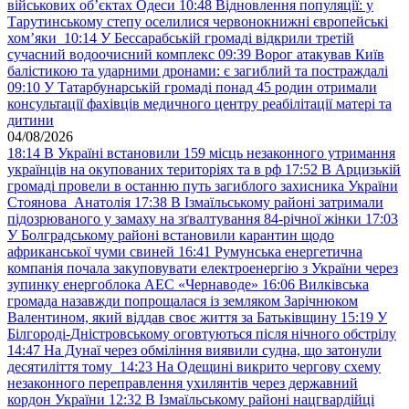
військових обʼєктах Одеси
10:48
Відновлення популяції: у
Тарутинському степу оселилися червонокнижні європейські
хом’яки
10:14
У Бессарабській громаді відкрили третій
сучасний водоочисний комплекс
09:39
Ворог атакував Київ
балістикою та ударними дронами: є загиблий та постраждалі
09:10
У Татарбунарській громаді понад 45 родин отримали
консультації фахівців медичного центру реабілітації матері та
дитини
04/08/2026
18:14
В Україні встановили 159 місць незаконного утримання
українців на окупованих територіях та в рф
17:52
В Арцизькій
громаді провели в останню путь загиблого захисника України
Стоянова Анатолія
17:38
В Ізмаїльському районі затримали
підозрюваного у замаху на зґвалтування 84-річної жінки
17:03
У Болградському районі встановили карантин щодо
африканської чуми свиней
16:41
Румунська енергетична
компанія почала закуповувати електроенергію з України через
зупинку енергоблока АЕС «Чернаводе»
16:06
Вилківська
громада назавжди попрощалася із земляком Зарічнюком
Валентином, який віддав своє життя за Батьківщину
15:19
У
Білгороді-Дністровському оговтуються після нічного обстрілу
14:47
На Дунаї через обміління виявили судна, що затонули
десятиліття тому
14:23
На Одещині викрито чергову схему
незаконного переправлення ухилянтів через державний
кордон України
12:32
В Ізмаїльському районі нацгвардійці