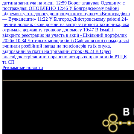
дитина загинула на місці
12:59
Ворог атакував Одещину: є
постраждалі ОНОВЛЕНО
12:46
У Болградському районі
відремонтують дорогу до пропускного пункту «Виноградівка
— Вулканешти»
11:22
У Білгород-Дністровському районі 24-
річний чоловік скоїв розбій на матір загиблого захисника, яка
отримала державну грошову допомогу
10:47
В Ізмаїлі
відкрито реєстрацію на участь в акції «Шкільний портфелик
2026»
10:34
Чотирьох молодиків із Саф’янівської громади, які
вчинили розбійний напад на пенсіонерів та їх онука,
відправили за ґрати на тривалий строк
09:23
В Одесі
внаслідок стрілянини поранено чотирьох працівників РТЦК
та СП
Рекламные новости