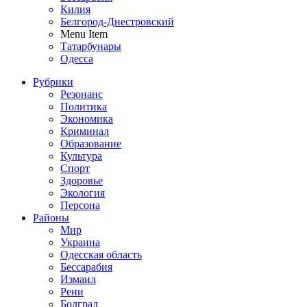
Килия
Белгород-Днестровский
Menu Item
Татарбунары
Одесса
Рубрики
Резонанс
Политика
Экономика
Криминал
Образование
Культура
Спорт
Здоровье
Экология
Персона
Районы
Мир
Украина
Одесская область
Бессарабия
Измаил
Рени
Болград