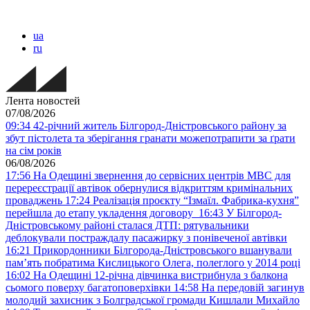
ua
ru
Лента новостей
07/08/2026
09:34
42-річний житель Білгород-Дністровського району за
збут пістолета та зберігання гранати можепотрапити за ґрати
на сім років
06/08/2026
17:56
На Одещині звернення до сервісних центрів МВС для
перереєстрації автівок обернулися відкриттям кримінальних
проваджень
17:24
Реалізація проєкту “Ізмаїл. Фабрика-кухня”
перейшла до етапу укладення договору
16:43
У Білгород-
Дністровському районі сталася ДТП: рятувальники
деблокували постраждалу пасажирку з понівеченої автівки
16:21
Прикордонники Білгорода-Дністровського вшанували
пам’ять побратима Кислицького Олега, полеглого у 2014 році
16:02
На Одещині 12-річна дівчинка вистрибнула з балкона
сьомого поверху багатоповерхівки
14:58
На передовій загинув
молодий захисник з Болградської громади Кишлали Михайло