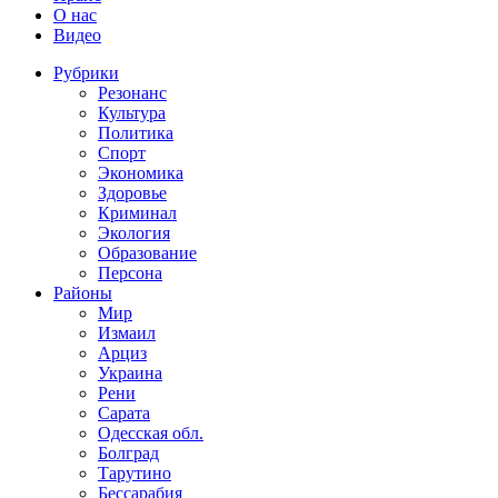
О нас
Видео
Рубрики
Резонанс
Культура
Политика
Спорт
Экономика
Здоровье
Криминал
Экология
Образование
Персона
Районы
Мир
Измаил
Арциз
Украина
Рени
Сарата
Одесская обл.
Болград
Тарутино
Бессарабия