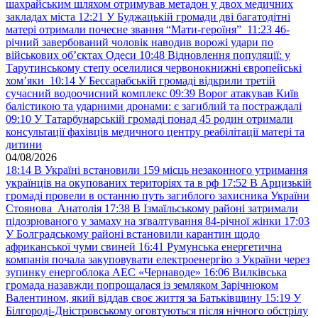
шахрайським шляхом отримував метадон у двох медичних
закладах міста
12:21
У Буджацькій громади дві багатодітні
матері отримали почесне звання “Мати-героїня”
11:23
46-
річний завербований чоловік наводив ворожі удари по
військових обʼєктах Одеси
10:48
Відновлення популяції: у
Тарутинському степу оселилися червонокнижні європейські
хом’яки
10:14
У Бессарабській громаді відкрили третій
сучасний водоочисний комплекс
09:39
Ворог атакував Київ
балістикою та ударними дронами: є загиблий та постраждалі
09:10
У Татарбунарській громаді понад 45 родин отримали
консультації фахівців медичного центру реабілітації матері та
дитини
04/08/2026
18:14
В Україні встановили 159 місць незаконного утримання
українців на окупованих територіях та в рф
17:52
В Арцизькій
громаді провели в останню путь загиблого захисника України
Стоянова Анатолія
17:38
В Ізмаїльському районі затримали
підозрюваного у замаху на зґвалтування 84-річної жінки
17:03
У Болградському районі встановили карантин щодо
африканської чуми свиней
16:41
Румунська енергетична
компанія почала закуповувати електроенергію з України через
зупинку енергоблока АЕС «Чернаводе»
16:06
Вилківська
громада назавжди попрощалася із земляком Зарічнюком
Валентином, який віддав своє життя за Батьківщину
15:19
У
Білгороді-Дністровському оговтуються після нічного обстрілу