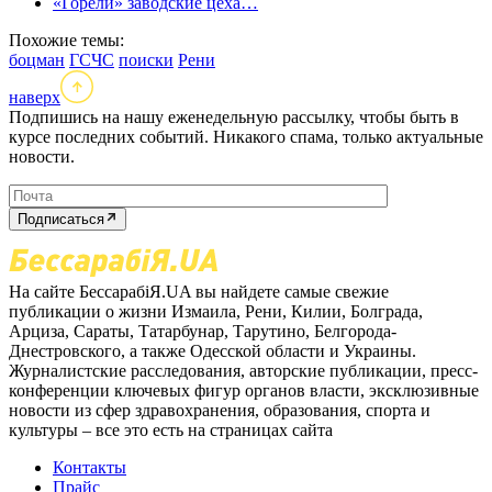
«Горели» заводские цеха…
Похожие темы:
боцман
ГСЧС
поиски
Рени
наверх
Подпишись на нашу еженедельную рассылку, чтобы быть в
курсе последних событий. Никакого спама, только актуальные
новости.
Подписаться
На сайте БессарабіЯ.UA вы найдете самые свежие
публикации о жизни Измаила, Рени, Килии, Болграда,
Арциза, Сараты, Татарбунар, Тарутино, Белгорода-
Днестровского, а также Одесской области и Украины.
Журналистские расследования, авторские публикации, пресс-
конференции ключевых фигур органов власти, эксклюзивные
новости из сфер здравохранения, образования, спорта и
культуры – все это есть на страницах сайта
Контакты
Прайс