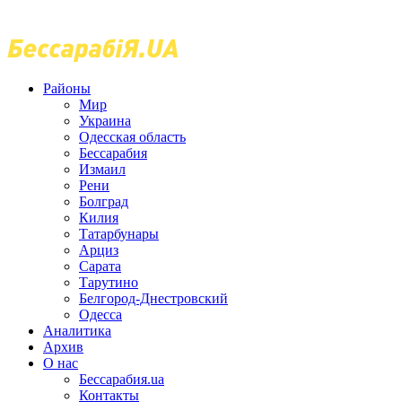
Районы
Мир
Украина
Одесская область
Бессарабия
Измаил
Рени
Болград
Килия
Татарбунары
Арциз
Сарата
Тарутино
Белгород-Днестровский
Одесса
Аналитика
Архив
О нас
Бессарабия.ua
Контакты