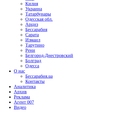
Килия
Украина
Татарбунары
Одесская обл.
Арциз
Бессарабия
Сарата
Измаил
Тарутино
Рени
Белгород-Днестровский
Болград
Одесса
О нас
Бессарабия.ua
Контакты
Аналитика
Архив
Реклама
Агент 007
Видео