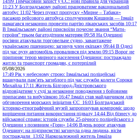
14:09
Тимчасовий захист у ЄС: нові правила для українців
11:23
У Болградському районі працюватиме вакцинальний
автобус
11:02
Через пункт пропуску «Мирне – Табаки»
пасажир рейсового автобуса сполученням Кишинів — Ізмаїл
намагався незаконно провезти партію лікарських засобів
10:17
В Ізмаїльському районі присвоїли почесне звання “Мати-
героїня” трьом багатодітним матерям
09:58
На Одещині
росіяни атакували торговельне судно, завантажене
українською пшеницею: загинув член екіпажу
09:44
В Одесі
під час руху автомобіль провалився під землю
09:15
Ворог не
припиняє терор мирного населення Одещини: постраждало
житло та транспорт громадян, є потерпілий
05/08/2026
17:49
Рік у небесному строю: Ізмаїльські поліцейські
вшанували пам’ять загиблого під час служби колеги Сороки
Михайла
17:11
Житель Білгород-Дністровського
відповідатиме у суді за незаконне поводження з бойовими
припасами та вибухівкою
16:47
Ізмаїл став майданчиком для
обговорення морських ініціатив ЄС
16:03
Болградський
історико-етнографічний музей запропонував компроміс щодо
вирішення питання використання підвалу
14:44
Від бізнесу до
військової справи: історія служби 25-річного поліцейського з
Одещини з позивним «Горн»
14:06
Вдень ворог атакував
Одещину: на підприємстві загинула одна людина, вісім
постраждали
13:02
Наркозалежний житель Ізмаїла