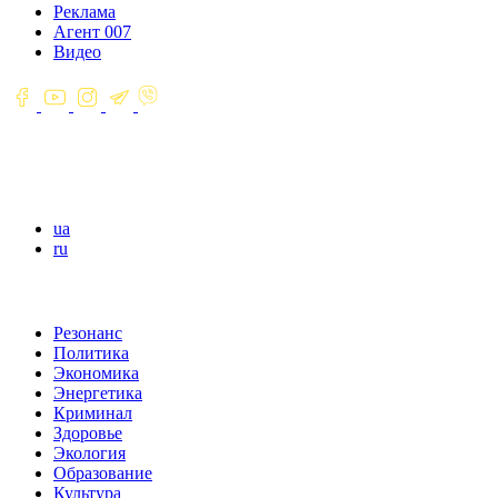
Реклама
Агент 007
Видео
ua
ru
Резонанс
Политика
Экономика
Энергетика
Криминал
Здоровье
Экология
Образование
Культура