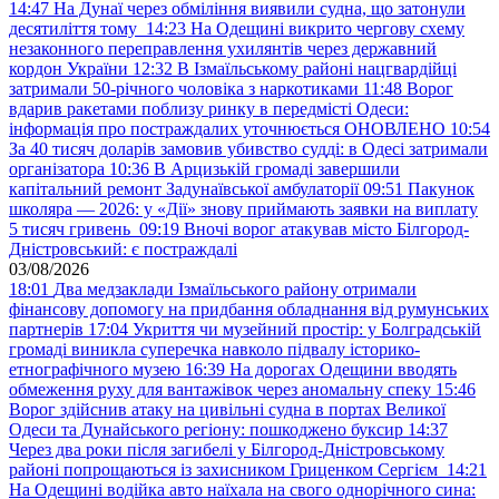
14:47
На Дунаї через обміління виявили судна, що затонули
десятиліття тому
14:23
На Одещині викрито чергову схему
незаконного переправлення ухилянтів через державний
кордон України
12:32
В Ізмаїльському районі нацгвардійці
затримали 50-річного чоловіка з наркотиками
11:48
Ворог
вдарив ракетами поблизу ринку в передмісті Одеси:
інформація про постраждалих уточнюється ОНОВЛЕНО
10:54
За 40 тисяч доларів замовив убивство судді: в Одесі затримали
організатора
10:36
В Арцизькій громаді завершили
капітальний ремонт Задунаївської амбулаторії
09:51
Пакунок
школяра — 2026: у «Дії» знову приймають заявки на виплату
5 тисяч гривень
09:19
Вночі ворог атакував місто Білгород-
Дністровський: є постраждалі
03/08/2026
18:01
Два медзаклади Ізмаїльського району отримали
фінансову допомогу на придбання обладнання від румунських
партнерів
17:04
Укриття чи музейний простір: у Болградській
громаді виникла суперечка навколо підвалу історико-
етнографічного музею
16:39
На дорогах Одещини вводять
обмеження руху для вантажівок через аномальну спеку
15:46
Ворог здійснив атаку на цивільні судна в портах Великої
Одеси та Дунайського регіону: пошкоджено буксир
14:37
Через два роки після загибелі у Білгород-Дністровському
районі попрощаються із захисником Гриценком Сергієм
14:21
На Одещині водійка авто наїхала на свого однорічного сина: