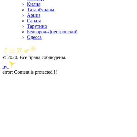
Килия
Татарбунары
Арциз
Сарата
Тарутино
Белгород-Днестровский
Одесса
© 2020. Все права соблюдены.
by
error:
Content is protected !!