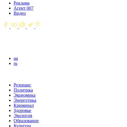
Реклама
Агент 007
Видео
ua
ru
Резонанс
Политика
Экономика
Энергетика
Криминал
Здоровье
Экология
Образование
Культура