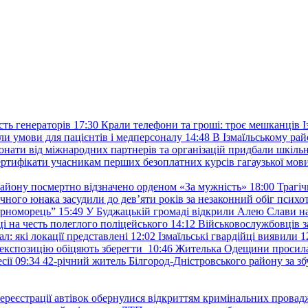
ть генераторів
17:30
Крали телефони та гроші: троє мешканців Із
и умови для пацієнтів і медперсоналу
14:48
В Ізмаїльському райо
донати від міжнародних партнерів та організацій придбали шкіль
сертифікати учасникам перших безоплатних курсів гагаузької мов
району посмертно відзначено орденом «За мужність»
18:00
Трагіч
чного юнака засудили до дев’яти років за незаконний обіг психот
орноморець”
15:49
У Буджацькій громаді відкрили Алею Слави на
 на честь полеглого поліцейського
14:12
Військовослужбовців з
: які локації представлені
12:02
Ізмаїльські гвардійці виявили 1
е експозицію обіцяють зберегти
10:46
Жителька Одещини просила с
сії
09:34
42-річний житель Білгород-Дністровського району за збу
ереєстрації автівок обернулися відкриттям кримінальних провад