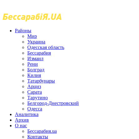
Районы
Мир
Украина
Одесская область
Бессарабия
Измаил
Рени
Болград
Килия
Татарбунары
Арциз
Сарата
Тарутино
Белгород-Днестровский
Одесса
Аналитика
Архив
О нас
Бессарабия.ua
Контакты