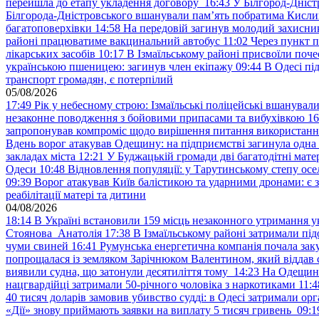
перейшла до етапу укладення договору
16:43
У Білгород-Дніст
Білгорода-Дністровського вшанували пам’ять побратима Кислиц
багатоповерхівки
14:58
На передовій загинув молодий захисни
районі працюватиме вакцинальний автобус
11:02
Через пункт 
лікарських засобів
10:17
В Ізмаїльському районі присвоїли поч
українською пшеницею: загинув член екіпажу
09:44
В Одесі пі
транспорт громадян, є потерпілий
05/08/2026
17:49
Рік у небесному строю: Ізмаїльські поліцейські вшанувал
незаконне поводження з бойовими припасами та вибухівкою
16
запропонував компроміс щодо вирішення питання використанн
Вдень ворог атакував Одещину: на підприємстві загинула одна
закладах міста
12:21
У Буджацькій громади дві багатодітні мат
Одеси
10:48
Відновлення популяції: у Тарутинському степу ос
09:39
Ворог атакував Київ балістикою та ударними дронами: є 
реабілітації матері та дитини
04/08/2026
18:14
В Україні встановили 159 місць незаконного утримання ук
Стоянова Анатолія
17:38
В Ізмаїльському районі затримали під
чуми свиней
16:41
Румунська енергетична компанія почала зак
попрощалася із земляком Зарічнюком Валентином, який віддав 
виявили судна, що затонули десятиліття тому
14:23
На Одещині
нацгвардійці затримали 50-річного чоловіка з наркотиками
11:4
40 тисяч доларів замовив убивство судді: в Одесі затримали орг
«Дії» знову приймають заявки на виплату 5 тисяч гривень
09:1