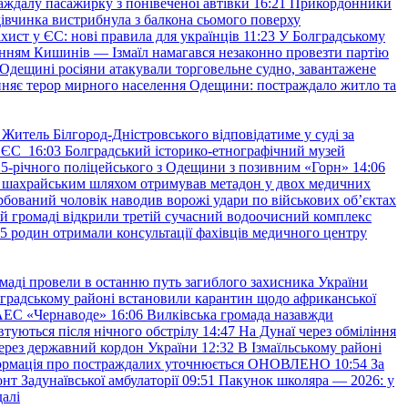
аждалу пасажирку з понівеченої автівки
16:21
Прикордонники
івчинка вистрибнула з балкона сьомого поверху
хист у ЄС: нові правила для українців
11:23
У Болградському
нням Кишинів — Ізмаїл намагався незаконно провезти партію
Одещині росіяни атакували торговельне судно, завантажене
няє терор мирного населення Одещини: постраждало житло та
Житель Білгород-Дністровського відповідатиме у суді за
в ЄС
16:03
Болградський історико-етнографічний музей
и 25-річного поліцейського з Одещини з позивним «Горн»
14:06
а шахрайським шляхом отримував метадон у двох медичних
рбований чоловік наводив ворожі удари по військових обʼєктах
ій громаді відкрили третій сучасний водоочисний комплекс
45 родин отримали консультації фахівців медичного центру
маді провели в останню путь загиблого захисника України
градському районі встановили карантин щодо африканської
 АЕС «Чернаводе»
16:06
Вилківська громада назавжди
втуються після нічного обстрілу
14:47
На Дунаї через обміління
ерез державний кордон України
12:32
В Ізмаїльському районі
інформація про постраждалих уточнюється ОНОВЛЕНО
10:54
За
т Задунаївської амбулаторії
09:51
Пакунок школяра — 2026: у
далі