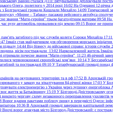
ровському районі сталася ДТП: рятувальники деблокували постр
ького Олега, полеглого у 2014 році
16:02
На Одещині 12-річна д
к з Болградської громади Кишлали Михайло
14:09
Тимчасовий за
пропуску «Мирне – Табаки» пасажир рейсового автобуса сполуче
есне звання “Мати-героїня” трьом багатодітним матерям
09:58
На 
д час руху автомобіль провалився під землю
09:15
Ворог не припи
и пам’ять загиблого під час служби колеги Сороки Михайла
17:11
:47
Ізмаїл став майданчиком для обговорення морських ініціати
я підвалу
14:44
Від бізнесу до військової справи: історія служб
 людина, вісім постраждали
13:02
Наркозалежний житель Ізмаїл
ері отримали почесне звання “Мати-героїня”
11:23
46-річний заве
елилися червонокнижні європейські хом’яки
10:14
У Бессарабськ
загиблий та постраждалі
09:10
У Татарбунарській громаді понад 
раїнців на окупованих територіях та в рф
17:52
В Арцизькій гро
озрюваного у замаху на зґвалтування 84-річної жінки
17:03
У Бол
уповувати електроенергію з України через зупинку енергоблока
своє життя за Батьківщину
15:19
У Білгороді-Дністровському ого
 викрито чергову схему незаконного переправлення ухилянтів ч
8
Ворог вдарив ракетами поблизу ринку в передмісті Одеси: 
анізатора
10:36
В Арцизькій громаді завершили капітальний ремон
9
Вночі ворог атакував місто Білгород-Дністровський: є постраж