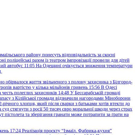
маїльського району понесуть відповідальність за скоєні
ні поліцейські разом із театром імпровізації провели для дітей
ний автобус
11:05
На Одещині очікується зниження температури
и
но обірвалося життя звільненого з полону захисника з Білгород-
ропів вартістю у кілька мільйонів гривень
15:56
В Одесі
 честь полеглих захисників
14:48
У Бессарабській громаді
апасу з Кілійської громади відзначили нагородами Міноборони
2-річного хлопця, який після сварки з батьками хотів втекти до
уд стягнути з росії 50 тисяч євро моральної шкоди через страх
т пістолета та зберігання гранати може потрапити за ґрати на
жень
17:24
Реалізація проєкту “Ізмаїл. Фабрика-кухня”