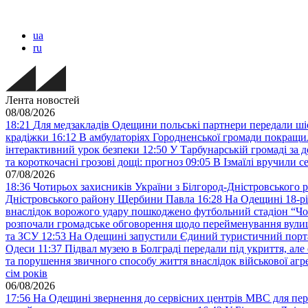
ua
ru
Лента новостей
08/08/2026
18:21
Для медзакладів Одещини польські партнери передали шіс
крадіжки
16:12
В амбулаторіях Городненської громади покращил
інтерактивний урок безпеки
12:50
У Тарбунарській громаді за 
та короткочасні грозові дощі: прогноз
09:05
В Ізмаїлі вручили 
07/08/2026
18:36
Чотирьох захисників України з Білгород-Дністровського 
Дністровського району Щербини Павла
16:28
На Одещині 18-рі
внаслідок ворожого удару пошкоджено футбольний стадіон “Ч
розпочали громадське обговорення щодо перейменування вулиці
та ЗСУ
12:53
На Одещині запустили Єдиний туристичний портал
Одеси
11:37
Підвал музею в Болграді передали під укриття, ал
та порушення звичного способу життя внаслідок військової агре
сім років
06/08/2026
17:56
На Одещині звернення до сервісних центрів МВС для пер