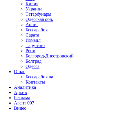
Килия
Украина
Татарбунары
Одесская обл.
Арциз
Бессарабия
Сарата
Измаил
Тарутино
Рени
Белгород-Днестровский
Болград
Одесса
О нас
Бессарабия.ua
Контакты
Аналитика
Архив
Реклама
Агент 007
Видео