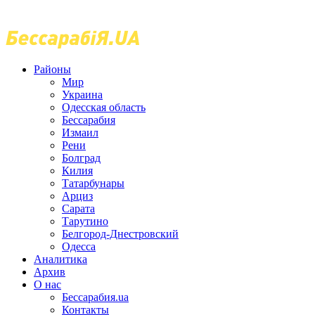
Районы
Мир
Украина
Одесская область
Бессарабия
Измаил
Рени
Болград
Килия
Татарбунары
Арциз
Сарата
Тарутино
Белгород-Днестровский
Одесса
Аналитика
Архив
О нас
Бессарабия.ua
Контакты