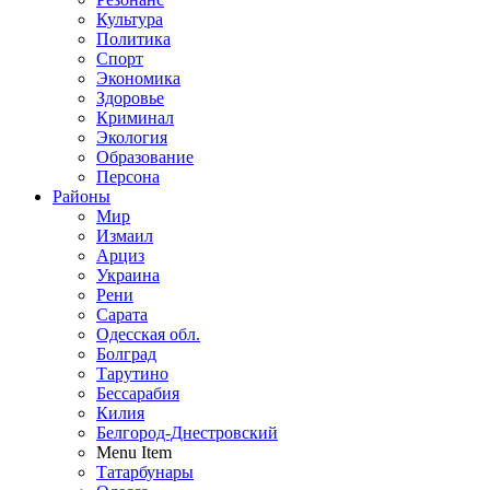
Культура
Политика
Спорт
Экономика
Здоровье
Криминал
Экология
Образование
Персона
Районы
Мир
Измаил
Арциз
Украина
Рени
Сарата
Одесская обл.
Болград
Тарутино
Бессарабия
Килия
Белгород-Днестровский
Menu Item
Татарбунары