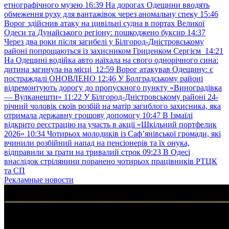
етнографічного музею
16:39
На дорогах Одещини вводять
обмеження руху для вантажівок через аномальну спеку
15:46
Ворог здійснив атаку на цивільні судна в портах Великої
Одеси та Дунайського регіону: пошкоджено буксир
14:37
Через два роки після загибелі у Білгород-Дністровському
районі попрощаються із захисником Гриценком Сергієм
14:21
На Одещині водійка авто наїхала на свого однорічного сина:
дитина загинула на місці
12:59
Ворог атакував Одещину: є
постраждалі ОНОВЛЕНО
12:46
У Болградському районі
відремонтують дорогу до пропускного пункту «Виноградівка
— Вулканешти»
11:22
У Білгород-Дністровському районі 24-
річний чоловік скоїв розбій на матір загиблого захисника, яка
отримала державну грошову допомогу
10:47
В Ізмаїлі
відкрито реєстрацію на участь в акції «Шкільний портфелик
2026»
10:34
Чотирьох молодиків із Саф’янівської громади, які
вчинили розбійний напад на пенсіонерів та їх онука,
відправили за ґрати на тривалий строк
09:23
В Одесі
внаслідок стрілянини поранено чотирьох працівників РТЦК
та СП
Рекламные новости