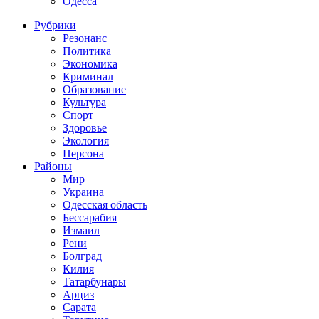
Одесса
Рубрики
Резонанс
Политика
Экономика
Криминал
Образование
Культура
Спорт
Здоровье
Экология
Персона
Районы
Мир
Украина
Одесская область
Бессарабия
Измаил
Рени
Болград
Килия
Татарбунары
Арциз
Сарата