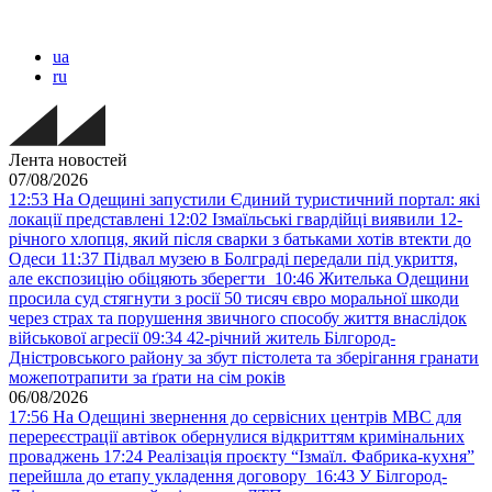
ua
ru
Лента новостей
07/08/2026
12:53
На Одещині запустили Єдиний туристичний портал: які
локації представлені
12:02
Ізмаїльські гвардійці виявили 12-
річного хлопця, який після сварки з батьками хотів втекти до
Одеси
11:37
Підвал музею в Болграді передали під укриття,
але експозицію обіцяють зберегти
10:46
Жителька Одещини
просила суд стягнути з росії 50 тисяч євро моральної шкоди
через страх та порушення звичного способу життя внаслідок
військової агресії
09:34
42-річний житель Білгород-
Дністровського району за збут пістолета та зберігання гранати
можепотрапити за ґрати на сім років
06/08/2026
17:56
На Одещині звернення до сервісних центрів МВС для
перереєстрації автівок обернулися відкриттям кримінальних
проваджень
17:24
Реалізація проєкту “Ізмаїл. Фабрика-кухня”
перейшла до етапу укладення договору
16:43
У Білгород-