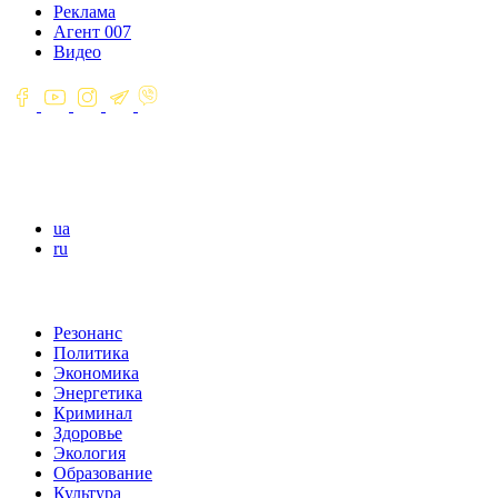
Реклама
Агент 007
Видео
ua
ru
Резонанс
Политика
Экономика
Энергетика
Криминал
Здоровье
Экология
Образование
Культура