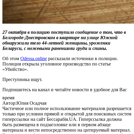
27 октября в полицию поступило сообщение о том, что в
Белгороде-Днестровском в квартире на улице Южной
обнаружили тело 44-летней женщины, уроженки
Беларуси, с ножевыми ранениями груди и спины.
Об этом
Оdessa.online
рассказали источники в полиции.
Полиция открыла уголовное производство по статье
«Убийство».
Преступника ищут.
Подпишитесь на канал и читайте новости в удобное для Вас
время
Автор:Юлия Осадчая
Частичное или полное использование материалов разрешается
только при условии прямой и открытой для поисковых систем
гиперссылки на сайт Бессарабія.UA. Гиперссылка должна
быть размещена в подзаголовке или в первом абзаце
материала и вести непосредственно на цитируемый материал.