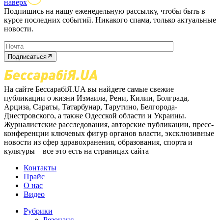
наверх
Подпишись на нашу еженедельную рассылку, чтобы быть в
курсе последних событий. Никакого спама, только актуальные
новости.
Подписаться
На сайте БессарабіЯ.UA вы найдете самые свежие
публикации о жизни Измаила, Рени, Килии, Болграда,
Арциза, Сараты, Татарбунар, Тарутино, Белгорода-
Днестровского, а также Одесской области и Украины.
Журналистские расследования, авторские публикации, пресс-
конференции ключевых фигур органов власти, эксклюзивные
новости из сфер здравохранения, образования, спорта и
культуры – все это есть на страницах сайта
Контакты
Прайс
О нас
Видео
Рубрики
Резонанс