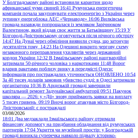
У Болградському районі встановили карантин щодо
африканської чуми свиней
16:41
Румунська енергетична
компанія почала закуповувати електроенергію з України через
зупинку енергоблока АЕС «Чернаводе»
16:06
Вилківська
громада назавжди попрощалася із земляком Зарічнюком
Валентином, який віддав своє життя за Батьківщину
15:19
У
Білгороді-Дністровському оговтуються після нічного обстрілу
14:47
На Дунаї через обміління виявили судна, що затонули
десятиліття тому
14:23
На Одещині викрито чергову схему
незаконного переправлення ухилянтів через державний
кордон України
12:32
В Ізмаїльському районі нацгвардійці
затримали 50-річного чоловіка з наркотиками
11:48
Ворог
вдарив ракетами поблизу ринку в передмісті Одеси:
інформація про постраждалих уточнюється ОНОВЛЕНО
10:54
За 40 тисяч доларів замовив убивство судді: в Одесі затримали
організатора
10:36
В Арцизькій громаді завершили
капітальний ремонт Задунаївської амбулаторії
09:51
Пакунок
школяра — 2026: у «Дії» знову приймають заявки на виплату
5 тисяч гривень
09:19
Вночі ворог атакував місто Білгород-
Дністровський: є постраждалі
03/08/2026
18:01
Два медзаклади Ізмаїльського району отримали
фінансову допомогу на придбання обладнання від румунських
партнерів
17:04
Укриття чи музейний простір: у Болградській
громаді виникла суперечка навколо підвалу історико-