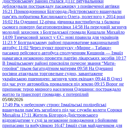
Дністровському районі сталася ДТП: рятувальники
деблокували постраждалу пасажирку з понівеченої автівки
16:21
Прикордонники Білгорода-Дністровського вшанували
пам’ять побратима Кислицького Олега, полеглого у 2014 році
16:02
На Одещині 12-річна дівчинка вистрибнула з балкона
сьомого поверху багатоповерхівки
14:58
На передовій загинув
молодий захисник з Болградської громади Кишлали Михайло
14:09
Тимчасовий захист у ЄС: нові правила для українців
11:23
У Болградському районі працюватиме вакцинальний
автобус
11:02
Через пункт пропуску «Мирне – Табаки»
пасажир рейсового автобуса сполученням Кишинів — Ізмаїл
намагався незаконно провезти партію лікарських засобів
10:17
В Ізмаїльському районі присвоїли почесне звання “Мати-
героїня” трьом багатодітним матерям
09:58
На Одещині
росіяни атакували торговельне судно, завантажене
українською пшеницею: загинув член екіпажу
09:44
В Одесі
під час руху автомобіль провалився під землю
09:15
Ворог не
припиняє терор мирного населення Одещини: постраждало
житло та транспорт громадян, є потерпілий
05/08/2026
17:49
Рік у небесному строю: Ізмаїльські поліцейські
вшанували пам’ять загиблого під час служби колеги Сороки
Михайла
17:11
Житель Білгород-Дністровського
відповідатиме у суді за незаконне поводження з бойовими
припасами та вибухівкою
16:47
Ізмаїл став майданчиком для