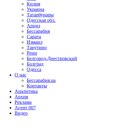
Килия
Украина
Татарбунары
Одесская обл.
Арциз
Бессарабия
Сарата
Измаил
Тарутино
Рени
Белгород-Днестровский
Болград
Одесса
О нас
Бессарабия.ua
Контакты
Аналитика
Архив
Реклама
Агент 007
Видео