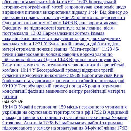
обговорення морських ініціатив ЄС
16:03
Болградський
історико-етнографічний музей запропонував компроміс щодо
вирішення питання використання підвалу
14:44
Від бізнесу до
військової справи: історія служби 25-річного поліцейського з
Одещини з позивним «Горн»
14:06
Вдень ворог атакував
Одещину: на підприємстві загинула одна людина, вісім
постраждали
13:02
Наркозалежний житель Ізмаїла
шахрайським шляхом отримував метадон у двох медичних
закладах міста
12:21
У Буджацькій громади дві багатодітні
матері отримали почесне звання “Мати-героїня”
11:23
46-
річний завербований чоловік наводив ворожі удари по
військових обʼєктах Одеси
10:48
Відновлення популяції: у
Тарутинському степу оселилися червонокнижні європейські
хом’яки
10:14
У Бессарабській громаді відкрили третій
сучасний водоочисний комплекс
09:39
Ворог атакував Київ
балістикою та ударними дронами: є загиблий та постраждалі
09:10
У Татарбунарській громаді понад 45 родин отримали
консультації фахівців медичного центру реабілітації матері та
дитини
04/08/2026
18:14
В Україні встановили 159 місць незаконного утримання
українців на окупованих територіях та в рф
17:52
В Арцизькій
громаді провели в останню путь загиблого захисника України
Стоянова Анатолія
17:38
В Ізмаїльському районі затримали
підозрюваного у замаху на зґвалтування 84-річної жінки
17:03