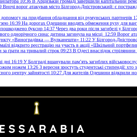
анізатора
10:36
В Арцизькій громаді завершили капітальний ремон
9
Вночі ворог атакував місто Білгород-Дністровський: є постраж
у допомогу на придбання обладнання від румунських партнерів
1
узею
16:39
На дорогах Одещини вводять обмеження руху для вант
: пошкоджено буксир
14:37
Через два роки після загибелі у Білг
свого однорічного сина: дитина загинула на місці
12:59
Ворог ат
пункту «Виноградівка — Вулканешти»
11:22
У Білгород-Дністровс
змаїлі відкрито реєстрацію на участь в акції «Шкільний портфели
и за ґрати на тривалий строк
09:23
В Одесі внаслідок стрілянин
і дні
16:19
У Болграді вшанували пам’ять загиблих військовослуж
ехожим ножем
13:26
З вересня зростуть студентські стипендії: хт
асного центру зайнятості
10:27
Для жителів Одещини відкрили но