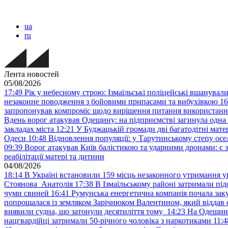
ua
ru
Лента новостей
05/08/2026
17:49
Рік у небесному строю: Ізмаїльські поліцейські вшанувал
незаконне поводження з бойовими припасами та вибухівкою
16
запропонував компроміс щодо вирішення питання використанн
Вдень ворог атакував Одещину: на підприємстві загинула одна
закладах міста
12:21
У Буджацькій громади дві багатодітні мат
Одеси
10:48
Відновлення популяції: у Тарутинському степу ос
09:39
Ворог атакував Київ балістикою та ударними дронами: є 
реабілітації матері та дитини
04/08/2026
18:14
В Україні встановили 159 місць незаконного утримання ук
Стоянова Анатолія
17:38
В Ізмаїльському районі затримали під
чуми свиней
16:41
Румунська енергетична компанія почала зак
попрощалася із земляком Зарічнюком Валентином, який віддав 
виявили судна, що затонули десятиліття тому
14:23
На Одещині
нацгвардійці затримали 50-річного чоловіка з наркотиками
11:4