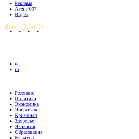
Реклама
Агент 007
Видео
ua
ru
Резонанс
Политика
Экономика
Энергетика
Криминал
Здоровье
Экология
Образование
Культура