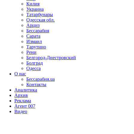
Килия
Украина
Татарбунары
Одесская обл.
Арциз
Бессарабия
Сарата
Измаил
Тарутино
Рени
Белгород-Днестровский
Болград
Одесса
О нас
Бессарабия.ua
Контакты
Аналитика
Архив
Реклама
Агент 007
Видео