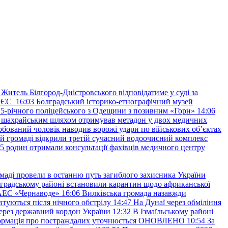
Житель Білгород-Дністровського відповідатиме у суді за
в ЄС
16:03
Болградський історико-етнографічний музей
и 25-річного поліцейського з Одещини з позивним «Горн»
14:06
а шахрайським шляхом отримував метадон у двох медичних
рбований чоловік наводив ворожі удари по військових обʼєктах
ій громаді відкрили третій сучасний водоочисний комплекс
45 родин отримали консультації фахівців медичного центру
маді провели в останню путь загиблого захисника України
градському районі встановили карантин щодо африканської
 АЕС «Чернаводе»
16:06
Вилківська громада назавжди
втуються після нічного обстрілу
14:47
На Дунаї через обміління
ерез державний кордон України
12:32
В Ізмаїльському районі
інформація про постраждалих уточнюється ОНОВЛЕНО
10:54
За