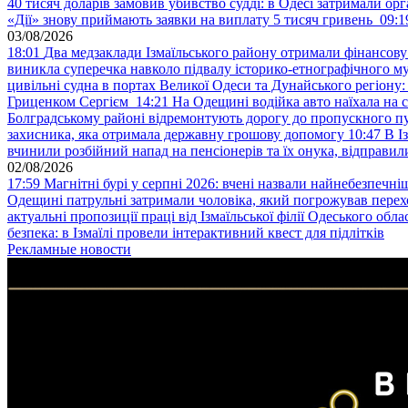
40 тисяч доларів замовив убивство судді: в Одесі затримали орг
«Дії» знову приймають заявки на виплату 5 тисяч гривень
09:1
03/08/2026
18:01
Два медзаклади Ізмаїльського району отримали фінансов
виникла суперечка навколо підвалу історико-етнографічного м
цивільні судна в портах Великої Одеси та Дунайського регіону
Гриценком Сергієм
14:21
На Одещині водійка авто наїхала на 
Болградському районі відремонтують дорогу до пропускного 
захисника, яка отримала державну грошову допомогу
10:47
В І
вчинили розбійний напад на пенсіонерів та їх онука, відправил
02/08/2026
17:59
Магнітні бурі у серпні 2026: вчені назвали найнебезпечніш
Одещині патрульні затримали чоловіка, який погрожував пер
актуальні пропозиції праці від Ізмаїльської філії Одеського обл
безпека: в Ізмаїлі провели інтерактивний квест для підлітків
Рекламные новости