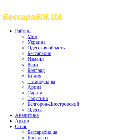
Районы
Мир
Украина
Одесская область
Бессарабия
Измаил
Рени
Болград
Килия
Татарбунары
Арциз
Сарата
Тарутино
Белгород-Днестровский
Одесса
Аналитика
Архив
О нас
Бессарабия.ua
Контакты