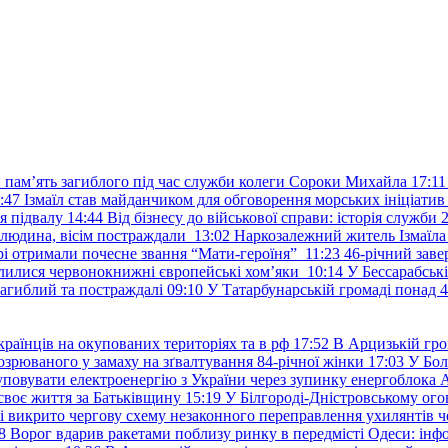
и пам’ять загиблого під час служби колеги Сороки Михайла
17:11
:47
Ізмаїл став майданчиком для обговорення морських ініціати
я підвалу
14:44
Від бізнесу до військової справи: історія служб
 людина, вісім постраждали
13:02
Наркозалежний житель Ізмаїл
ері отримали почесне звання “Мати-героїня”
11:23
46-річний заве
елилися червонокнижні європейські хом’яки
10:14
У Бессарабськ
загиблий та постраждалі
09:10
У Татарбунарській громаді понад 
раїнців на окупованих територіях та в рф
17:52
В Арцизькій гро
озрюваного у замаху на зґвалтування 84-річної жінки
17:03
У Бол
уповувати електроенергію з України через зупинку енергоблока
своє життя за Батьківщину
15:19
У Білгороді-Дністровському ого
 викрито чергову схему незаконного переправлення ухилянтів ч
8
Ворог вдарив ракетами поблизу ринку в передмісті Одеси: 