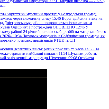
т Задунаївської амбулаторії
09:51
Пакунок школяра — 2026: у
далі
7:04
Укриття чи музейний простір: у Болградській громаді
ажівок через аномальну спеку
15:46
Ворог здійснив атаку на
ород-Дністровському районі попрощаються із захисником
акував Одещину: є постраждалі ОНОВЛЕНО
12:46
У
ькому районі 24-річний чоловік скоїв розбій на матір загиблого
к 2026»
10:34
Чотирьох молодиків із Саф’янівської громади, які
и поранено чотирьох працівників РТЦК та СП
бовців десантних військ різних поколінь та часів
14:58
На
о зможе отримати найбільші виплати
11:54
Шукачам роботи:
вий залізничний маршрут до Німеччини
09:08
Особиста