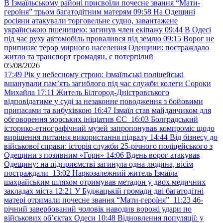
В Ізмаїльському районі присвоїли почесне звання “Мати-
героїня” трьом багатодітним матерям
09:58
На Одещині
росіяни атакували торговельне судно, завантажене
українською пшеницею: загинув член екіпажу
09:44
В Одесі
під час руху автомобіль провалився під землю
09:15
Ворог не
припиняє терор мирного населення Одещини: постраждало
житло та транспорт громадян, є потерпілий
05/08/2026
17:49
Рік у небесному строю: Ізмаїльські поліцейські
вшанували пам’ять загиблого під час служби колеги Сороки
Михайла
17:11
Житель Білгород-Дністровського
відповідатиме у суді за незаконне поводження з бойовими
припасами та вибухівкою
16:47
Ізмаїл став майданчиком для
обговорення морських ініціатив ЄС
16:03
Болградський
історико-етнографічний музей запропонував компроміс щодо
вирішення питання використання підвалу
14:44
Від бізнесу до
військової справи: історія служби 25-річного поліцейського з
Одещини з позивним «Горн»
14:06
Вдень ворог атакував
Одещину: на підприємстві загинула одна людина, вісім
постраждали
13:02
Наркозалежний житель Ізмаїла
шахрайським шляхом отримував метадон у двох медичних
закладах міста
12:21
У Буджацькій громади дві багатодітні
матері отримали почесне звання “Мати-героїня”
11:23
46-
річний завербований чоловік наводив ворожі удари по
військових обʼєктах Одеси
10:48
Відновлення популяції: у