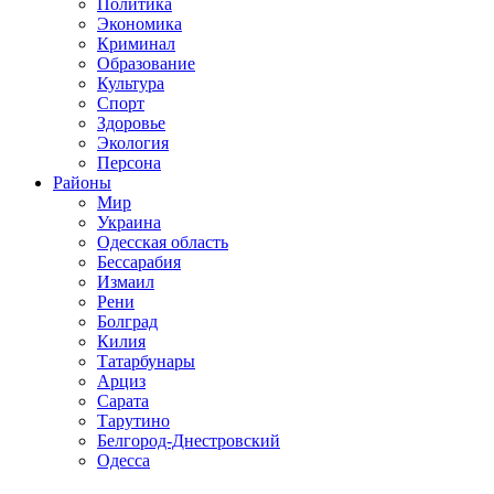
Политика
Экономика
Криминал
Образование
Культура
Спорт
Здоровье
Экология
Персона
Районы
Мир
Украина
Одесская область
Бессарабия
Измаил
Рени
Болград
Килия
Татарбунары
Арциз
Сарата
Тарутино
Белгород-Днестровский
Одесса