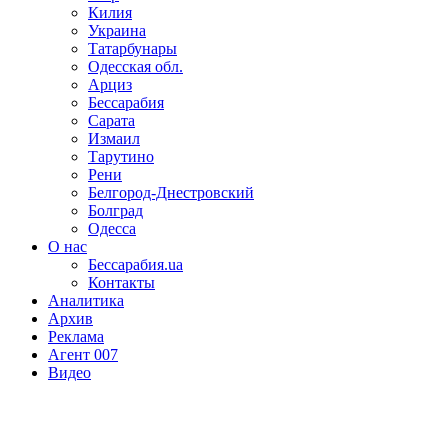
Килия
Украина
Татарбунары
Одесская обл.
Арциз
Бессарабия
Сарата
Измаил
Тарутино
Рени
Белгород-Днестровский
Болград
Одесса
О нас
Бессарабия.ua
Контакты
Аналитика
Архив
Реклама
Агент 007
Видео