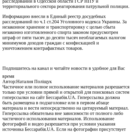
расследований в Одесской области ГСР НПУ и
территориального сектора реагирования патрульной полиции.
Информацию внесли в Единый реестр досудебных
расследований по ч.1 ст.204 Уголовного кодекса Украины. За
незаконное хранение и транспортировку с целью сбыта
незаконно изготовленного спирта законом предусмотрен
штраф от пяти тысяч до десяти тысяч необлагаемых налогом
минимумов доходов граждан с конфискацией и
уничтожением контрафактных товаров.
Подпишитесь на канал и читайте новости в удобное для Вас
время
Автор:Наталия Поліщук
Частичное или полное использование материалов разрешается
только при условии прямой и открытой для поисковых систем
гиперссылки на сайт Бессарабія.UA. Гиперссылка должна
быть размещена в подзаголовке или в первом абзаце
материала и вести непосредственно на цитируемый материал.
Гиперссылка обязательна вне зависимости от полного либо
частичного использования материалов. Использование
фотографий и видео разрешается при условии указания
источника Бессарабія.UA. Если на фотографии присутствует