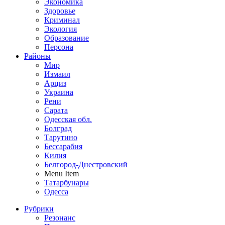
Экономика
Здоровье
Криминал
Экология
Образование
Персона
Районы
Мир
Измаил
Арциз
Украина
Рени
Сарата
Одесская обл.
Болград
Тарутино
Бессарабия
Килия
Белгород-Днестровский
Menu Item
Татарбунары
Одесса
Рубрики
Резонанс