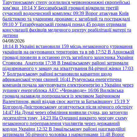
Тарутинському степу оселилися червонокнижні європейські
хом’яки
10:14
У Бессарабській громаді відкрили третій
сучасний водоочисний комплекс
09:39
Ворог атакував Київ
балістикою та ударними дронами: є загиблий та постраждалі
09:10
У Татарбунарській громаді понад 45 родин отримали
консультації фахівців медичного центру реабілітації матері та
дитини
04/08/2026
18:14
В Україні встановили 159 місць незаконного утримання
українців на окупованих територіях та в рф
17:52
В Арцизькій
громаді провели в останню путь загиблого захисника України
Стоянова Анатолія
17:38
В Ізмаїльському районі затримали
підозрюваного у замаху на зґвалтування 84-річної жінки
17:03
У Болградському районі встановили карантин щодо
африканської чуми свиней
16:41
Румунська енергетична
компанія почала закуповувати електроенергію з України через
зупинку енергоблока АЕС «Чернаводе»
16:06
Вилківська
громада назавжди попрощалася із земляком Зарічнюком
Валентином, який віддав своє життя за Батьківщину
15:19
У
Білгороді-Дністровському оговтуються після нічного обстрілу
14:47
На Дунаї через обміління виявили судна, що затонули
десятиліття тому
14:23
На Одещині викрито чергову схему
незаконного переправлення ухилянтів через державний
кордон України
12:32
В Ізмаїльському районі нацгвардійці
затримали 50-річного чоловіка з наркотиками
11:48
Ворог