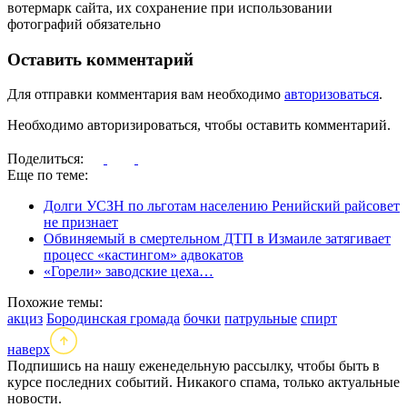
вотермарк сайта, их сохранение при использовании
фотографий обязательно
Оставить комментарий
Для отправки комментария вам необходимо
авторизоваться
.
Необходимо авторизироваться, чтобы оставить комментарий.
Поделиться:
Еще по теме:
Долги УСЗН по льготам населению Ренийский райсовет
не признает
Обвиняемый в смертельном ДТП в Измаиле затягивает
процесс «кастингом» адвокатов
«Горели» заводские цеха…
Похожие темы:
акциз
Бородинская громада
бочки
патрульные
спирт
наверх
Подпишись на нашу еженедельную рассылку, чтобы быть в
курсе последних событий. Никакого спама, только актуальные
новости.