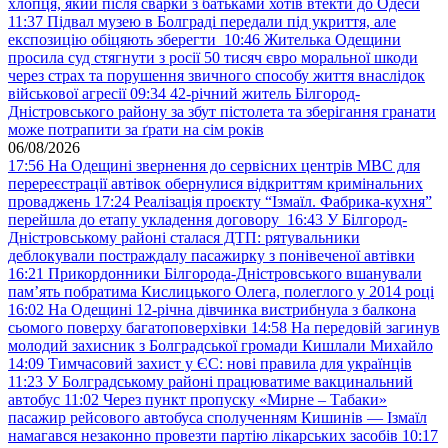
хлопця, який після сварки з батьками хотів втекти до Одеси
11:37
Підвал музею в Болграді передали під укриття, але
експозицію обіцяють зберегти
10:46
Жителька Одещини
просила суд стягнути з росії 50 тисяч євро моральної шкоди
через страх та порушення звичного способу життя внаслідок
військової агресії
09:34
42-річний житель Білгород-
Дністровського району за збут пістолета та зберігання гранати
може потрапити за ґрати на сім років
06/08/2026
17:56
На Одещині звернення до сервісних центрів МВС для
перереєстрації автівок обернулися відкриттям кримінальних
проваджень
17:24
Реалізація проєкту “Ізмаїл. Фабрика-кухня”
перейшла до етапу укладення договору
16:43
У Білгород-
Дністровському районі сталася ДТП: рятувальники
деблокували постраждалу пасажирку з понівеченої автівки
16:21
Прикордонники Білгорода-Дністровського вшанували
пам’ять побратима Кислицького Олега, полеглого у 2014 році
16:02
На Одещині 12-річна дівчинка вистрибнула з балкона
сьомого поверху багатоповерхівки
14:58
На передовій загинув
молодий захисник з Болградської громади Кишлали Михайло
14:09
Тимчасовий захист у ЄС: нові правила для українців
11:23
У Болградському районі працюватиме вакцинальний
автобус
11:02
Через пункт пропуску «Мирне – Табаки»
пасажир рейсового автобуса сполученням Кишинів — Ізмаїл
намагався незаконно провезти партію лікарських засобів
10:17