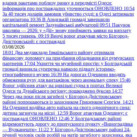
вдарив ракетами поблизу ринку в передмісті Одеси:
інформація про постраждалих уточнюється ОНОВЛЕНО
10:54
За 40 тисяч доларів замовив убивство судді: в Одесі затримали
організатора
10:36
В Арцизькій громаді завершили
капітальний ремонт Задунаївської амбулаторії
09:51
Пакунок
школяра — 2026: у «Дії» знову приймають заявки на виплату
5 тисяч гривень
09:19
Вночі ворог атакував місто Білгород-
Дністровський: є постраждалі
03/08/2026
18:01
Два медзаклади Ізмаїльського району отримали
фінансову допомогу на придбання обладнання від румунських
партнерів
17:04
Укриття чи музейний простір: у Болградській
громаді виникла суперечка навколо підвалу історико-
етнографічного музею
16:39
На дорогах Одещини вводять
обмеження руху для вантажівок через аномальну спеку
15:46
Ворог здійснив атаку на цивільні судна в портах Великої
Одеси та Дунайського регіону: пошкоджено буксир
14:37
Через два роки після загибелі у Білгород-Дністровському
районі попрощаються із захисником Гриценком Сергієм
14:21
На Одещині водійка авто наїхала на свого однорічного сина:
дитина загинула на місці
12:59
Ворог атакував Одещину: є
постраждалі ОНОВЛЕНО
12:46
У Болградському районі
відремонтують дорогу до пропускного пункту «Виноградівка
— Вулканешти»
11:22
У Білгород-Дністровському районі 24-
річний чоловік скоїв розбій на матір загиблого захисника, яка