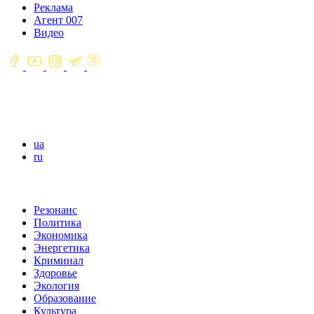
Реклама
Агент 007
Видео
ua
ru
Резонанс
Политика
Экономика
Энергетика
Криминал
Здоровье
Экология
Образование
Культура