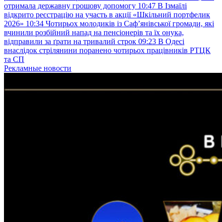
отримала державну грошову допомогу
10:47
В Ізмаїлі
відкрито реєстрацію на участь в акції «Шкільний портфелик
2026»
10:34
Чотирьох молодиків із Саф’янівської громади, які
вчинили розбійний напад на пенсіонерів та їх онука,
відправили за ґрати на тривалий строк
09:23
В Одесі
внаслідок стрілянини поранено чотирьох працівників РТЦК
та СП
Рекламные новости