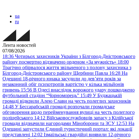
ua
ru
Лента новостей
07/08/2026
18:36
Чотирьох захисників України з Білгород-Дністровського
району посмертно відзначено орденом «За мужність»
18:00
Трагічно обірвалося життя звільненого з полону захисника з
Білгород-Дністровського району Щербини Павла
16:28
На
Одещині 18-річного юнака засудили до дев’яти років за
незаконний обіг психотропів вартістю у кілька мільйонів
гривень
15:56
В Одесі внаслідок ворожого удару пошкоджено
футбольний стадіон “Чорноморець”
15:49
У Буджацькій
громаді відкрили Алею Слави на честь полеглих захисників
14:48
У Бессарабській громаді розпочали громадське
обговорення щодо перейменування вулиці на честь полеглого
поліцейського
14:12
Військовослужбовців запасу з Кілійської
громади відзначили нагородами Міноборони та ЗСУ
12:53
На
Одещині запустили Єдиний туристичний портал: які локації
представлені
12:02
Ізмаїльські гвардійці виявили 12-річного