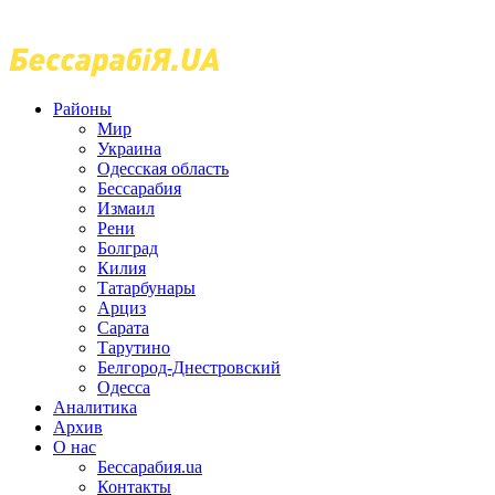
Районы
Мир
Украина
Одесская область
Бессарабия
Измаил
Рени
Болград
Килия
Татарбунары
Арциз
Сарата
Тарутино
Белгород-Днестровский
Одесса
Аналитика
Архив
О нас
Бессарабия.ua
Контакты