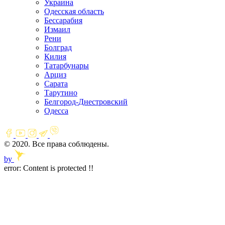
Украина
Одесская область
Бессарабия
Измаил
Рени
Болград
Килия
Татарбунары
Арциз
Сарата
Тарутино
Белгород-Днестровский
Одесса
© 2020. Все права соблюдены.
by
error:
Content is protected !!