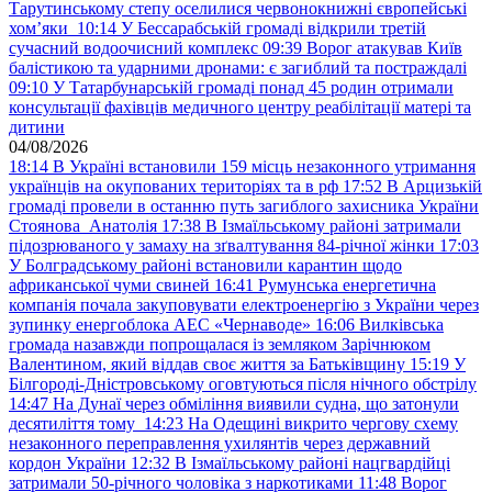
Тарутинському степу оселилися червонокнижні європейські
хом’яки
10:14
У Бессарабській громаді відкрили третій
сучасний водоочисний комплекс
09:39
Ворог атакував Київ
балістикою та ударними дронами: є загиблий та постраждалі
09:10
У Татарбунарській громаді понад 45 родин отримали
консультації фахівців медичного центру реабілітації матері та
дитини
04/08/2026
18:14
В Україні встановили 159 місць незаконного утримання
українців на окупованих територіях та в рф
17:52
В Арцизькій
громаді провели в останню путь загиблого захисника України
Стоянова Анатолія
17:38
В Ізмаїльському районі затримали
підозрюваного у замаху на зґвалтування 84-річної жінки
17:03
У Болградському районі встановили карантин щодо
африканської чуми свиней
16:41
Румунська енергетична
компанія почала закуповувати електроенергію з України через
зупинку енергоблока АЕС «Чернаводе»
16:06
Вилківська
громада назавжди попрощалася із земляком Зарічнюком
Валентином, який віддав своє життя за Батьківщину
15:19
У
Білгороді-Дністровському оговтуються після нічного обстрілу
14:47
На Дунаї через обміління виявили судна, що затонули
десятиліття тому
14:23
На Одещині викрито чергову схему
незаконного переправлення ухилянтів через державний
кордон України
12:32
В Ізмаїльському районі нацгвардійці
затримали 50-річного чоловіка з наркотиками
11:48
Ворог