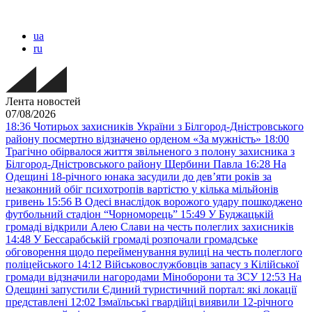
ua
ru
Лента новостей
07/08/2026
18:36
Чотирьох захисників України з Білгород-Дністровського
району посмертно відзначено орденом «За мужність»
18:00
Трагічно обірвалося життя звільненого з полону захисника з
Білгород-Дністровського району Щербини Павла
16:28
На
Одещині 18-річного юнака засудили до дев’яти років за
незаконний обіг психотропів вартістю у кілька мільйонів
гривень
15:56
В Одесі внаслідок ворожого удару пошкоджено
футбольний стадіон “Чорноморець”
15:49
У Буджацькій
громаді відкрили Алею Слави на честь полеглих захисників
14:48
У Бессарабській громаді розпочали громадське
обговорення щодо перейменування вулиці на честь полеглого
поліцейського
14:12
Військовослужбовців запасу з Кілійської
громади відзначили нагородами Міноборони та ЗСУ
12:53
На
Одещині запустили Єдиний туристичний портал: які локації
представлені
12:02
Ізмаїльські гвардійці виявили 12-річного