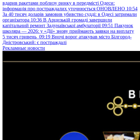
вдарив ракетами поблизу ринку в передмісті Одеси:
інформація про постраждалих уточнюється ОНОВЛЕНО
10:54
За 40 тисяч доларів замовив убивство судді: в Одесі затримали
організатора
10:36
В Арцизькій громаді завершили
капітальний ремонт Задунаївської амбулаторії
09:51
Пакунок
школяра — 2026: у «Дії» знову приймають заявки на виплату
5 тисяч гривень
09:19
Вночі ворог атакував місто Білгород-
Дністровський: є постраждалі
Рекламные новости