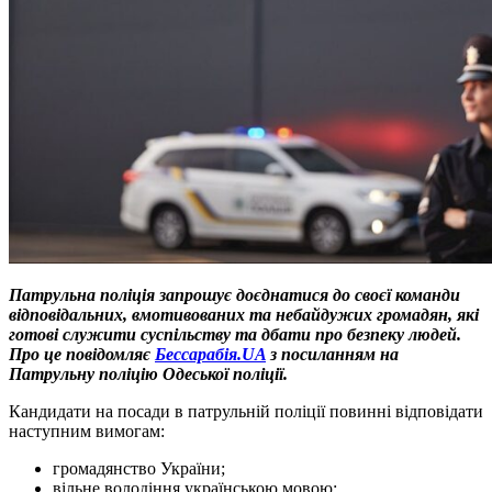
Патрульна поліція запрошує доєднатися до своєї команди
відповідальних, вмотивованих та небайдужих громадян, які
готові служити суспільству та дбати про безпеку людей.
Про це повідомляє
Бессарабія.UA
з посиланням на
Патрульну поліцію Одеської поліції.
Кандидати на посади в патрульній поліції повинні відповідати
наступним вимогам:
громадянство України;
вільне володіння українською мовою;