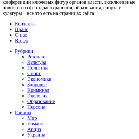
конференции ключевых фигур органов власти, эксклюзивные
новости из сфер здравохранения, образования, спорта и
культуры – все это есть на страницах сайта
Контакты
Прайс
О нас
Видео
Рубрики
Резонанс
Культура
Политика
Спорт
Экономика
Здоровье
Криминал
Экология
Образование
Персона
Районы
Мир
Измаил
Арциз
Украина