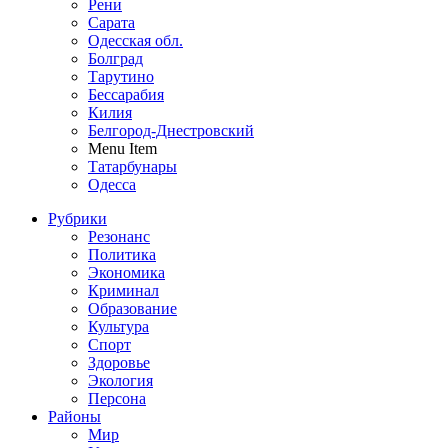
Рени
Сарата
Одесская обл.
Болград
Тарутино
Бессарабия
Килия
Белгород-Днестровский
Menu Item
Татарбунары
Одесса
Рубрики
Резонанс
Политика
Экономика
Криминал
Образование
Культура
Спорт
Здоровье
Экология
Персона
Районы
Мир