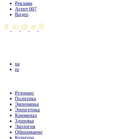
Реклама
Агент 007
Видео
ua
ru
Резонанс
Политика
Экономика
Энергетика
Криминал
Здоровье
Экология
Образование
Культура