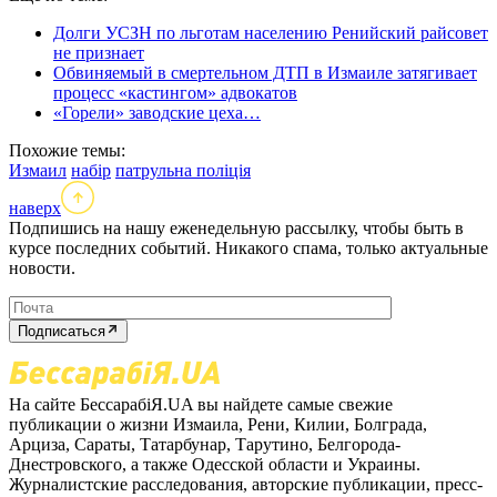
Долги УСЗН по льготам населению Ренийский райсовет
не признает
Обвиняемый в смертельном ДТП в Измаиле затягивает
процесс «кастингом» адвокатов
«Горели» заводские цеха…
Похожие темы:
Измаил
набір
патрульна поліція
наверх
Подпишись на нашу еженедельную рассылку, чтобы быть в
курсе последних событий. Никакого спама, только актуальные
новости.
Подписаться
На сайте БессарабіЯ.UA вы найдете самые свежие
публикации о жизни Измаила, Рени, Килии, Болграда,
Арциза, Сараты, Татарбунар, Тарутино, Белгорода-
Днестровского, а также Одесской области и Украины.
Журналистские расследования, авторские публикации, пресс-