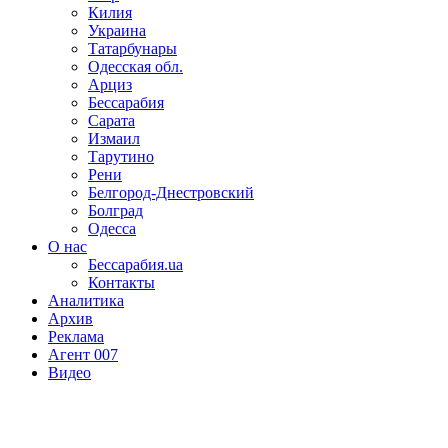
Килия
Украина
Татарбунары
Одесская обл.
Арциз
Бессарабия
Сарата
Измаил
Тарутино
Рени
Белгород-Днестровский
Болград
Одесса
О нас
Бессарабия.ua
Контакты
Аналитика
Архив
Реклама
Агент 007
Видео