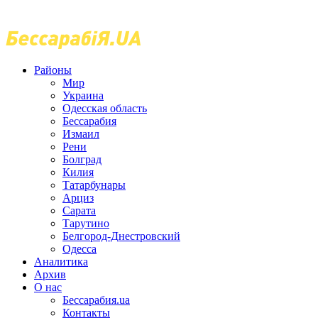
Районы
Мир
Украина
Одесская область
Бессарабия
Измаил
Рени
Болград
Килия
Татарбунары
Арциз
Сарата
Тарутино
Белгород-Днестровский
Одесса
Аналитика
Архив
О нас
Бессарабия.ua
Контакты