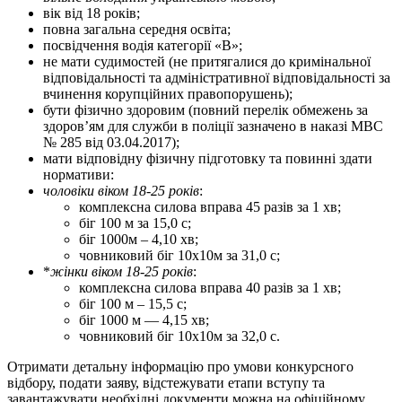
вік від 18 років;
повна загальна середня освіта;
посвідчення водія категорії «В»;
не мати судимостей (не притягалися до кримінальної
відповідальності та адміністративної відповідальності за
вчинення корупційних правопорушень);
бути фізично здоровим (повний перелік обмежень за
здоров’ям для служби в поліції зазначено в наказі МВС
№ 285 від 03.04.2017);
мати відповідну фізичну підготовку та повинні здати
нормативи:
чоловіки віком 18-25 років
:
комплексна силова вправа 45 разів за 1 хв;
біг 100 м за 15,0 с;
біг 1000м – 4,10 хв;
човниковий біг 10х10м за 31,0 c;
*
жінки віком 18-25 років
:
комплексна силова вправа 40 разів за 1 хв;
біг 100 м – 15,5 с;
біг 1000 м — 4,15 хв;
човниковий біг 10х10м за 32,0 c.
Отримати детальну інформацію про умови конкурсного
відбору, подати заяву, відстежувати етапи вступу та
завантажувати необхідні документи можна на офіційному