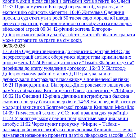
хлопця, який після сварки з батьками хотів втекти до Одеси
11:37
Підвал музею в Болграді передали під укриття, але
експозицію обіцяють зберегти
10:46
Жителька Одещини
просила суд стягнути з росії 50 тисяч євро моральної шкоди
через страх та порушення звичного способу життя внаслідок
військової агресії
09:34
42-річний житель Білгород-
Дністровського району за збут пістолета та зберігання гранати
може потрапити за ґрати на сім років
06/08/2026
17:56
На Одещині звернення до сервісних центрів МВС для
перереєстрації автівок обернулися відкриттям кримінальних
проваджень
17:24
Реалізація проєкту “Ізмаїл. Фабрика-кухня”
перейшла до етапу укладення договору
16:43
У Білгород-
Дністровському районі сталася ДТП: рятувальники
деблокували постраждалу пасажирку з понівеченої автівки
16:21
Прикордонники Білгорода-Дністровського вшанували
пам’ять побратима Кислицького Олега, полеглого у 2014 році
16:02
На Одещині 12-річна дівчинка вистрибнула з балкона
сьомого поверху багатоповерхівки
14:58
На передовій загинув
молодий захисник з Болградської громади Кишлали Михайло
14:09
Тимчасовий захист у ЄС: нові правила для українців
11:23
У Болградському районі працюватиме вакцинальний
автобус
11:02
Через пункт пропуску «Мирне – Табаки»
пасажир рейсового автобуса сполученням Кишинів — Ізмаїл
намагався незаконно провезти партію лікарських засобів
10:17