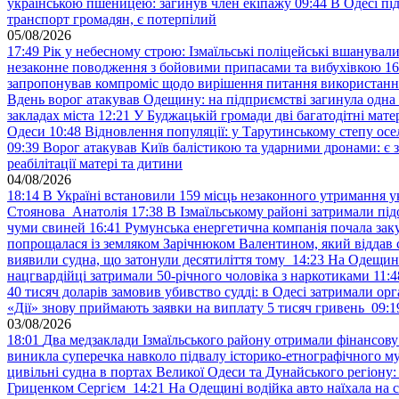
українською пшеницею: загинув член екіпажу
09:44
В Одесі пі
транспорт громадян, є потерпілий
05/08/2026
17:49
Рік у небесному строю: Ізмаїльські поліцейські вшанувал
незаконне поводження з бойовими припасами та вибухівкою
16
запропонував компроміс щодо вирішення питання використанн
Вдень ворог атакував Одещину: на підприємстві загинула одна
закладах міста
12:21
У Буджацькій громади дві багатодітні мат
Одеси
10:48
Відновлення популяції: у Тарутинському степу ос
09:39
Ворог атакував Київ балістикою та ударними дронами: є 
реабілітації матері та дитини
04/08/2026
18:14
В Україні встановили 159 місць незаконного утримання ук
Стоянова Анатолія
17:38
В Ізмаїльському районі затримали під
чуми свиней
16:41
Румунська енергетична компанія почала зак
попрощалася із земляком Зарічнюком Валентином, який віддав 
виявили судна, що затонули десятиліття тому
14:23
На Одещині
нацгвардійці затримали 50-річного чоловіка з наркотиками
11:4
40 тисяч доларів замовив убивство судді: в Одесі затримали орг
«Дії» знову приймають заявки на виплату 5 тисяч гривень
09:1
03/08/2026
18:01
Два медзаклади Ізмаїльського району отримали фінансов
виникла суперечка навколо підвалу історико-етнографічного м
цивільні судна в портах Великої Одеси та Дунайського регіону
Гриценком Сергієм
14:21
На Одещині водійка авто наїхала на 