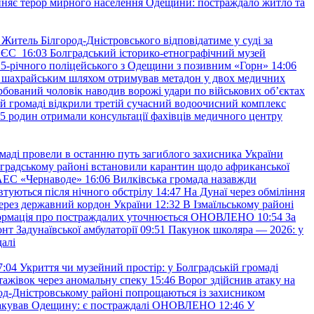
няє терор мирного населення Одещини: постраждало житло та
Житель Білгород-Дністровського відповідатиме у суді за
в ЄС
16:03
Болградський історико-етнографічний музей
и 25-річного поліцейського з Одещини з позивним «Горн»
14:06
а шахрайським шляхом отримував метадон у двох медичних
рбований чоловік наводив ворожі удари по військових обʼєктах
ій громаді відкрили третій сучасний водоочисний комплекс
45 родин отримали консультації фахівців медичного центру
маді провели в останню путь загиблого захисника України
градському районі встановили карантин щодо африканської
 АЕС «Чернаводе»
16:06
Вилківська громада назавжди
втуються після нічного обстрілу
14:47
На Дунаї через обміління
ерез державний кордон України
12:32
В Ізмаїльському районі
інформація про постраждалих уточнюється ОНОВЛЕНО
10:54
За
т Задунаївської амбулаторії
09:51
Пакунок школяра — 2026: у
далі
7:04
Укриття чи музейний простір: у Болградській громаді
ажівок через аномальну спеку
15:46
Ворог здійснив атаку на
ород-Дністровському районі попрощаються із захисником
акував Одещину: є постраждалі ОНОВЛЕНО
12:46
У