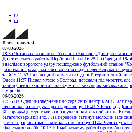
ua
ru
Лента новостей
07/08/2026
18:36
Чотирьох захисників України з Білгород-Дністровського 
Дністровського району Щербини Павла
16:28
На Одещині 18-рі
внаслідок ворожого удару пошкоджено футбольний стадіон “Ч
розпочали громадське обговорення щодо перейменування вулиці
та ЗСУ
12:53
На Одещині запустили Єдиний туристичний портал
Одеси
11:37
Підвал музею в Болграді передали під укриття, ал
та порушення звичного способу життя внаслідок військової агре
сім років
06/08/2026
17:56
На Одещині звернення до сервісних центрів МВС для пер
перейшла до етапу укладення договору
16:43
У Білгород-Дніст
Білгорода-Дністровського вшанували пам’ять побратима Кислиц
багатоповерхівки
14:58
На передовій загинув молодий захисни
районі працюватиме вакцинальний автобус
11:02
Через пункт 
лікарських засобів
10:17
В Ізмаїльському районі присвоїли поч