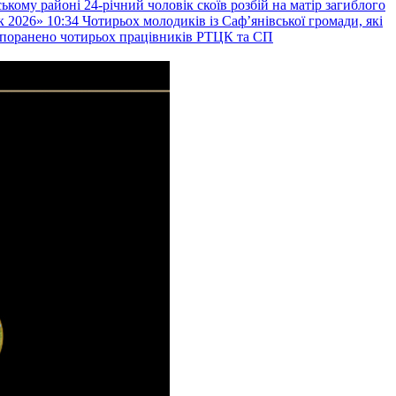
ькому районі 24-річний чоловік скоїв розбій на матір загиблого
к 2026»
10:34
Чотирьох молодиків із Саф’янівської громади, які
и поранено чотирьох працівників РТЦК та СП