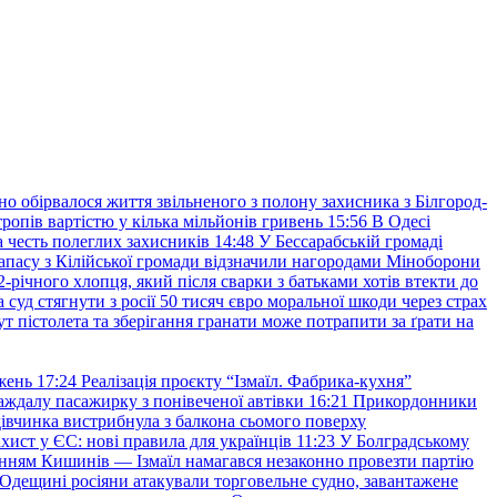
но обірвалося життя звільненого з полону захисника з Білгород-
ропів вартістю у кілька мільйонів гривень
15:56
В Одесі
 честь полеглих захисників
14:48
У Бессарабській громаді
апасу з Кілійської громади відзначили нагородами Міноборони
2-річного хлопця, який після сварки з батьками хотів втекти до
уд стягнути з росії 50 тисяч євро моральної шкоди через страх
т пістолета та зберігання гранати може потрапити за ґрати на
жень
17:24
Реалізація проєкту “Ізмаїл. Фабрика-кухня”
аждалу пасажирку з понівеченої автівки
16:21
Прикордонники
івчинка вистрибнула з балкона сьомого поверху
хист у ЄС: нові правила для українців
11:23
У Болградському
нням Кишинів — Ізмаїл намагався незаконно провезти партію
Одещині росіяни атакували торговельне судно, завантажене