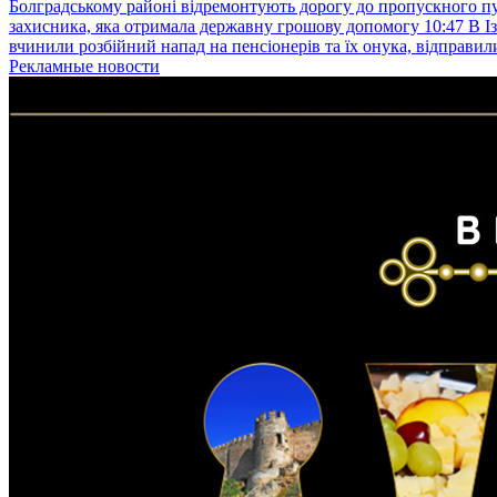
Болградському районі відремонтують дорогу до пропускного 
захисника, яка отримала державну грошову допомогу
10:47
В І
вчинили розбійний напад на пенсіонерів та їх онука, відправил
Рекламные новости