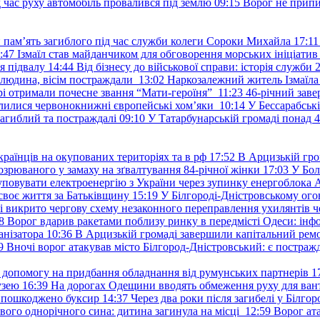
д час руху автомобіль провалився під землю
09:15
Ворог не припи
и пам’ять загиблого під час служби колеги Сороки Михайла
17:11
:47
Ізмаїл став майданчиком для обговорення морських ініціати
я підвалу
14:44
Від бізнесу до військової справи: історія служб
 людина, вісім постраждали
13:02
Наркозалежний житель Ізмаїл
ері отримали почесне звання “Мати-героїня”
11:23
46-річний заве
елилися червонокнижні європейські хом’яки
10:14
У Бессарабськ
загиблий та постраждалі
09:10
У Татарбунарській громаді понад 
раїнців на окупованих територіях та в рф
17:52
В Арцизькій гро
озрюваного у замаху на зґвалтування 84-річної жінки
17:03
У Бол
уповувати електроенергію з України через зупинку енергоблока
своє життя за Батьківщину
15:19
У Білгороді-Дністровському ого
 викрито чергову схему незаконного переправлення ухилянтів ч
8
Ворог вдарив ракетами поблизу ринку в передмісті Одеси: 
анізатора
10:36
В Арцизькій громаді завершили капітальний ремон
9
Вночі ворог атакував місто Білгород-Дністровський: є постраж
у допомогу на придбання обладнання від румунських партнерів
1
узею
16:39
На дорогах Одещини вводять обмеження руху для вант
: пошкоджено буксир
14:37
Через два роки після загибелі у Білг
свого однорічного сина: дитина загинула на місці
12:59
Ворог ат