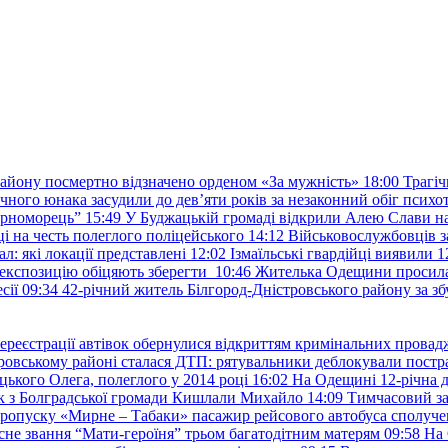
району посмертно відзначено орденом «За мужність»
18:00
Трагіч
чного юнака засудили до дев’яти років за незаконний обіг психот
орноморець”
15:49
У Буджацькій громаді відкрили Алею Слави на
 на честь полеглого поліцейського
14:12
Військовослужбовців з
: які локації представлені
12:02
Ізмаїльські гвардійці виявили 1
е експозицію обіцяють зберегти
10:46
Жителька Одещини просила с
сії
09:34
42-річний житель Білгород-Дністровського району за збу
ереєстрації автівок обернулися відкриттям кримінальних провад
ровському районі сталася ДТП: рятувальники деблокували постр
ького Олега, полеглого у 2014 році
16:02
На Одещині 12-річна д
к з Болградської громади Кишлали Михайло
14:09
Тимчасовий за
пропуску «Мирне – Табаки» пасажир рейсового автобуса сполуче
есне звання “Мати-героїня” трьом багатодітним матерям
09:58
На 