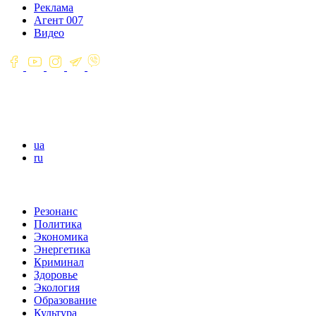
Реклама
Агент 007
Видео
ua
ru
Резонанс
Политика
Экономика
Энергетика
Криминал
Здоровье
Экология
Образование
Культура