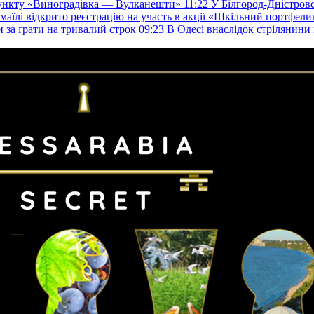
пункту «Виноградівка — Вулканешти»
11:22
У Білгород-Дністровс
змаїлі відкрито реєстрацію на участь в акції «Шкільний портфели
и за ґрати на тривалий строк
09:23
В Одесі внаслідок стрілянин