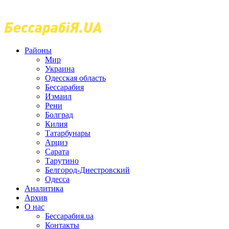
Районы
Мир
Украина
Одесская область
Бессарабия
Измаил
Рени
Болград
Килия
Татарбунары
Арциз
Сарата
Тарутино
Белгород-Днестровский
Одесса
Аналитика
Архив
О нас
Бессарабия.ua
Контакты