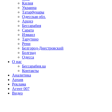
Килия
Украина
Татарбунары
Одесская обл.
Арциз
Бессарабия
Сарата
Измаил
Тарутино
Рени
Белгород-Днестровский
Болград
Одесса
О нас
Бессарабия.ua
Контакты
Аналитика
Архив
Реклама
Агент 007
Видео