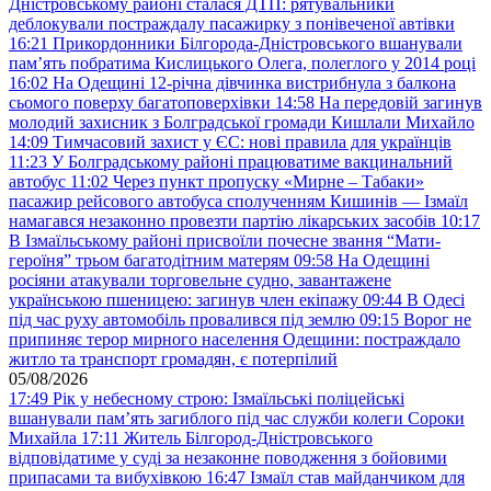
Дністровському районі сталася ДТП: рятувальники
деблокували постраждалу пасажирку з понівеченої автівки
16:21
Прикордонники Білгорода-Дністровського вшанували
пам’ять побратима Кислицького Олега, полеглого у 2014 році
16:02
На Одещині 12-річна дівчинка вистрибнула з балкона
сьомого поверху багатоповерхівки
14:58
На передовій загинув
молодий захисник з Болградської громади Кишлали Михайло
14:09
Тимчасовий захист у ЄС: нові правила для українців
11:23
У Болградському районі працюватиме вакцинальний
автобус
11:02
Через пункт пропуску «Мирне – Табаки»
пасажир рейсового автобуса сполученням Кишинів — Ізмаїл
намагався незаконно провезти партію лікарських засобів
10:17
В Ізмаїльському районі присвоїли почесне звання “Мати-
героїня” трьом багатодітним матерям
09:58
На Одещині
росіяни атакували торговельне судно, завантажене
українською пшеницею: загинув член екіпажу
09:44
В Одесі
під час руху автомобіль провалився під землю
09:15
Ворог не
припиняє терор мирного населення Одещини: постраждало
житло та транспорт громадян, є потерпілий
05/08/2026
17:49
Рік у небесному строю: Ізмаїльські поліцейські
вшанували пам’ять загиблого під час служби колеги Сороки
Михайла
17:11
Житель Білгород-Дністровського
відповідатиме у суді за незаконне поводження з бойовими
припасами та вибухівкою
16:47
Ізмаїл став майданчиком для