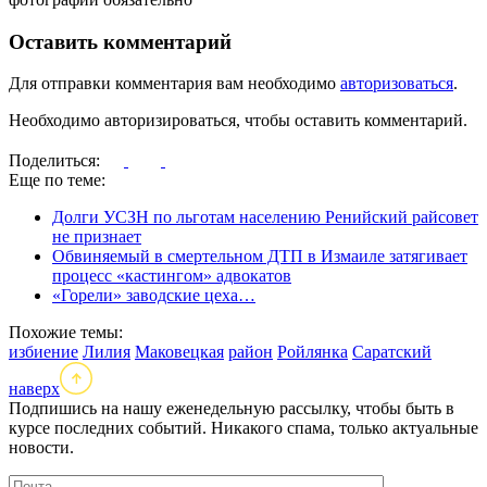
Оставить комментарий
Для отправки комментария вам необходимо
авторизоваться
.
Необходимо авторизироваться, чтобы оставить комментарий.
Поделиться:
Еще по теме:
Долги УСЗН по льготам населению Ренийский райсовет
не признает
Обвиняемый в смертельном ДТП в Измаиле затягивает
процесс «кастингом» адвокатов
«Горели» заводские цеха…
Похожие темы:
избиение
Лилия
Маковецкая
район
Ройлянка
Саратский
наверх
Подпишись на нашу еженедельную рассылку, чтобы быть в
курсе последних событий. Никакого спама, только актуальные
новости.