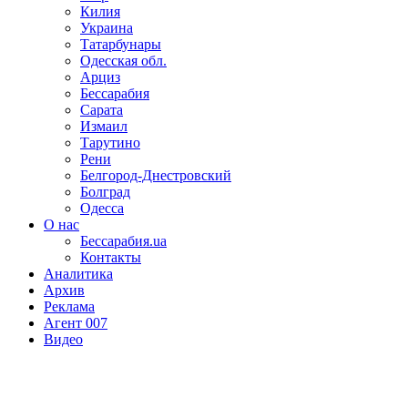
Килия
Украина
Татарбунары
Одесская обл.
Арциз
Бессарабия
Сарата
Измаил
Тарутино
Рени
Белгород-Днестровский
Болград
Одесса
О нас
Бессарабия.ua
Контакты
Аналитика
Архив
Реклама
Агент 007
Видео