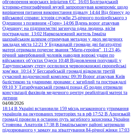
обговорення морських ініціатив ЄС
16:03
Болградський
історико-етнографічний музей запропонував компроміс щодо
вирішення питання використання підвалу
14:44
Від бізнесу до
військової справи: історія служби 25-річного поліцейського з
Одещини з позивним «Горн»
14:06
Вдень ворог атакував
Одещину: на підприємстві загинула одна людина, вісім
постраждали
13:02
Наркозалежний житель Ізмаїла
шахрайським шляхом отримував метадон у двох медичних
закладах міста
12:21
У Буджацькій громади дві багатодітні
матері отримали почесне звання “Мати-героїня”
11:23
46-
річний завербований чоловік наводив ворожі удари по
військових обʼєктах Одеси
10:48
Відновлення популяції: у
Тарутинському степу оселилися червонокнижні європейські
хом’яки
10:14
У Бессарабській громаді відкрили третій
сучасний водоочисний комплекс
09:39
Ворог атакував Київ
балістикою та ударними дронами: є загиблий та постраждалі
09:10
У Татарбунарській громаді понад 45 родин отримали
консультації фахівців медичного центру реабілітації матері та
дитини
04/08/2026
18:14
В Україні встановили 159 місць незаконного утримання
українців на окупованих територіях та в рф
17:52
В Арцизькій
громаді провели в останню путь загиблого захисника України
Стоянова Анатолія
17:38
В Ізмаїльському районі затримали
підозрюваного у замаху на зґвалтування 84-річної жінки
17:03