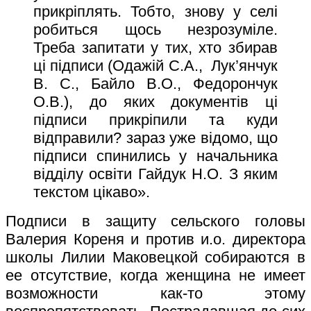
прикріплять. Тобто, знову у селі
робиться щось незрозуміле.
Треба запитати у тих, хто збирав
ці підписи (Одажій С.А., Лук’янчук
В. С., Байло В.О., Федорончук
О.В.), до яких документів ці
підписи прикріпили та куди
відправили? зараз уже відомо, що
підписи спинились у начальника
відділу освіти Гайдук Н.О. З яким
текстом цікаво».
Подписи в защиту сельского головы
Валерия Кореня и против и.о. директора
школы Лилии Маковецкой собираются в
ее отсутствие, когда женщина не имеет
возможности как-то этому