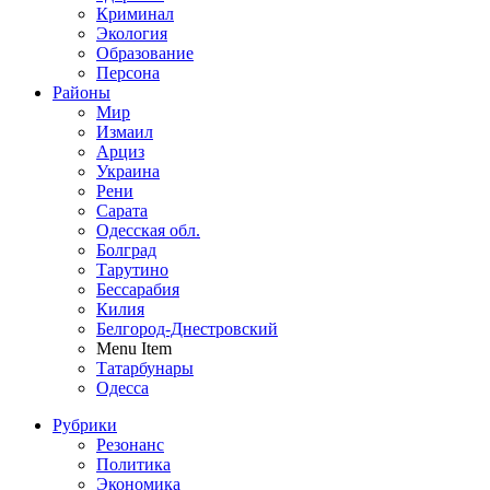
Криминал
Экология
Образование
Персона
Районы
Мир
Измаил
Арциз
Украина
Рени
Сарата
Одесская обл.
Болград
Тарутино
Бессарабия
Килия
Белгород-Днестровский
Menu Item
Татарбунары
Одесса
Рубрики
Резонанс
Политика
Экономика