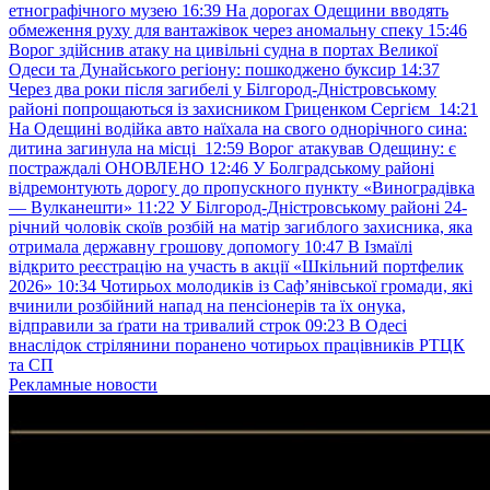
етнографічного музею
16:39
На дорогах Одещини вводять
обмеження руху для вантажівок через аномальну спеку
15:46
Ворог здійснив атаку на цивільні судна в портах Великої
Одеси та Дунайського регіону: пошкоджено буксир
14:37
Через два роки після загибелі у Білгород-Дністровському
районі попрощаються із захисником Гриценком Сергієм
14:21
На Одещині водійка авто наїхала на свого однорічного сина:
дитина загинула на місці
12:59
Ворог атакував Одещину: є
постраждалі ОНОВЛЕНО
12:46
У Болградському районі
відремонтують дорогу до пропускного пункту «Виноградівка
— Вулканешти»
11:22
У Білгород-Дністровському районі 24-
річний чоловік скоїв розбій на матір загиблого захисника, яка
отримала державну грошову допомогу
10:47
В Ізмаїлі
відкрито реєстрацію на участь в акції «Шкільний портфелик
2026»
10:34
Чотирьох молодиків із Саф’янівської громади, які
вчинили розбійний напад на пенсіонерів та їх онука,
відправили за ґрати на тривалий строк
09:23
В Одесі
внаслідок стрілянини поранено чотирьох працівників РТЦК
та СП
Рекламные новости