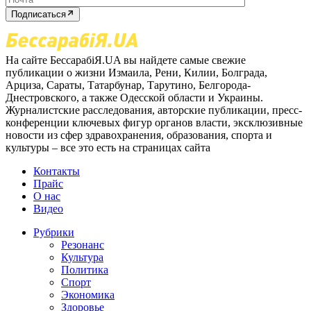
Подписаться
На сайте БессарабіЯ.UA вы найдете самые свежие
публикации о жизни Измаила, Рени, Килии, Болграда,
Арциза, Сараты, Татарбунар, Тарутино, Белгорода-
Днестровского, а также Одесской области и Украины.
Журналистские расследования, авторские публикации, пресс-
конференции ключевых фигур органов власти, эксклюзивные
новости из сфер здравохранения, образования, спорта и
культуры – все это есть на страницах сайта
Контакты
Прайс
О нас
Видео
Рубрики
Резонанс
Культура
Политика
Спорт
Экономика
Здоровье