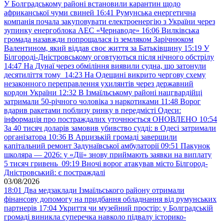
У Болградському районі встановили карантин щодо
африканської чуми свиней
16:41
Румунська енергетична
компанія почала закуповувати електроенергію з України через
зупинку енергоблока АЕС «Чернаводе»
16:06
Вилківська
громада назавжди попрощалася із земляком Зарічнюком
Валентином, який віддав своє життя за Батьківщину
15:19
У
Білгороді-Дністровському оговтуються після нічного обстрілу
14:47
На Дунаї через обміління виявили судна, що затонули
десятиліття тому
14:23
На Одещині викрито чергову схему
незаконного переправлення ухилянтів через державний
кордон України
12:32
В Ізмаїльському районі нацгвардійці
затримали 50-річного чоловіка з наркотиками
11:48
Ворог
вдарив ракетами поблизу ринку в передмісті Одеси:
інформація про постраждалих уточнюється ОНОВЛЕНО
10:54
За 40 тисяч доларів замовив убивство судді: в Одесі затримали
організатора
10:36
В Арцизькій громаді завершили
капітальний ремонт Задунаївської амбулаторії
09:51
Пакунок
школяра — 2026: у «Дії» знову приймають заявки на виплату
5 тисяч гривень
09:19
Вночі ворог атакував місто Білгород-
Дністровський: є постраждалі
03/08/2026
18:01
Два медзаклади Ізмаїльського району отримали
фінансову допомогу на придбання обладнання від румунських
партнерів
17:04
Укриття чи музейний простір: у Болградській
громаді виникла суперечка навколо підвалу історико-