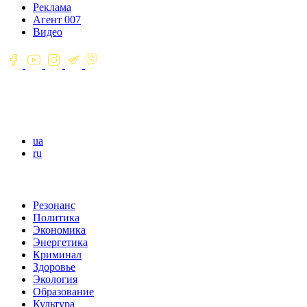
Реклама
Агент 007
Видео
ua
ru
Резонанс
Политика
Экономика
Энергетика
Криминал
Здоровье
Экология
Образование
Культура