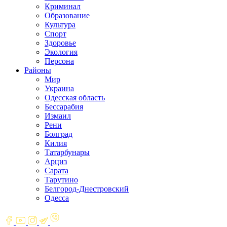
Криминал
Образование
Культура
Спорт
Здоровье
Экология
Персона
Районы
Мир
Украина
Одесская область
Бессарабия
Измаил
Рени
Болград
Килия
Татарбунары
Арциз
Сарата
Тарутино
Белгород-Днестровский
Одесса