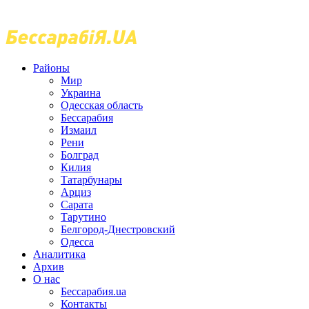
Районы
Мир
Украина
Одесская область
Бессарабия
Измаил
Рени
Болград
Килия
Татарбунары
Арциз
Сарата
Тарутино
Белгород-Днестровский
Одесса
Аналитика
Архив
О нас
Бессарабия.ua
Контакты