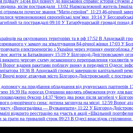
я підвалу
14:44
Від бізнесу до військової справи: історія служб
 людина, вісім постраждали
13:02
Наркозалежний житель Ізмаїл
ері отримали почесне звання “Мати-героїня”
11:23
46-річний заве
елилися червонокнижні європейські хом’яки
10:14
У Бессарабськ
загиблий та постраждалі
09:10
У Татарбунарській громаді понад 
раїнців на окупованих територіях та в рф
17:52
В Арцизькій гро
озрюваного у замаху на зґвалтування 84-річної жінки
17:03
У Бол
уповувати електроенергію з України через зупинку енергоблока
своє життя за Батьківщину
15:19
У Білгороді-Дністровському ого
 викрито чергову схему незаконного переправлення ухилянтів ч
8
Ворог вдарив ракетами поблизу ринку в передмісті Одеси: 
анізатора
10:36
В Арцизькій громаді завершили капітальний ремон
9
Вночі ворог атакував місто Білгород-Дністровський: є постраж
у допомогу на придбання обладнання від румунських партнерів
1
узею
16:39
На дорогах Одещини вводять обмеження руху для вант
: пошкоджено буксир
14:37
Через два роки після загибелі у Білг
свого однорічного сина: дитина загинула на місці
12:59
Ворог ат
пункту «Виноградівка — Вулканешти»
11:22
У Білгород-Дністровс
змаїлі відкрито реєстрацію на участь в акції «Шкільний портфели
и за ґрати на тривалий строк
09:23
В Одесі внаслідок стрілянин