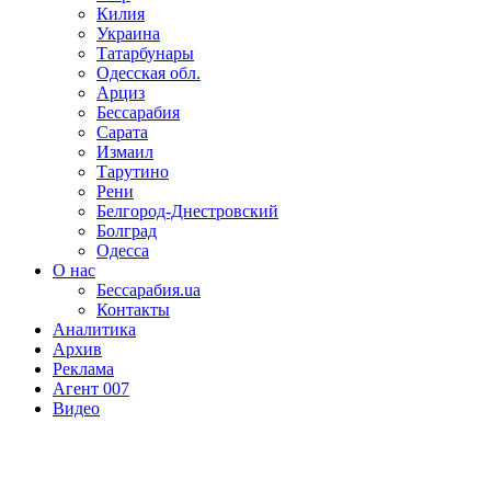
Килия
Украина
Татарбунары
Одесская обл.
Арциз
Бессарабия
Сарата
Измаил
Тарутино
Рени
Белгород-Днестровский
Болград
Одесса
О нас
Бессарабия.ua
Контакты
Аналитика
Архив
Реклама
Агент 007
Видео