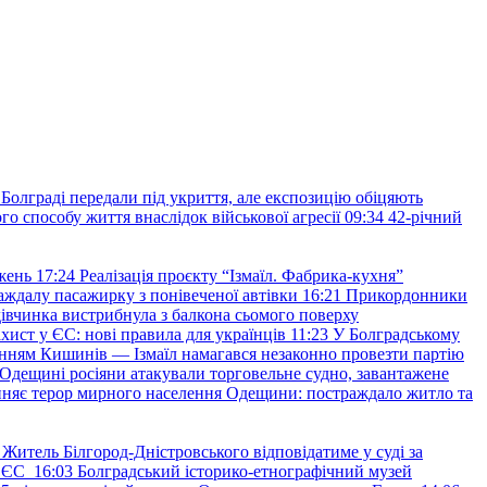
Болграді передали під укриття, але експозицію обіцяють
о способу життя внаслідок військової агресії
09:34
42-річний
жень
17:24
Реалізація проєкту “Ізмаїл. Фабрика-кухня”
аждалу пасажирку з понівеченої автівки
16:21
Прикордонники
івчинка вистрибнула з балкона сьомого поверху
хист у ЄС: нові правила для українців
11:23
У Болградському
нням Кишинів — Ізмаїл намагався незаконно провезти партію
Одещині росіяни атакували торговельне судно, завантажене
няє терор мирного населення Одещини: постраждало житло та
Житель Білгород-Дністровського відповідатиме у суді за
в ЄС
16:03
Болградський історико-етнографічний музей