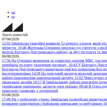
ua
ru
Лента новостей
07/08/2026
12:02
Ізмаїльські гвардійці виявили 12-річного хлопця, який пі
зберегти
10:46
Жителька Одещини просила суд стягнути з росії 
житель Білгород-Дністровського району за збут пістолета та зб
06/08/2026
17:56
На Одещині звернення до сервісних центрів МВС для пер
перейшла до етапу укладення договору
16:43
У Білгород-Дніст
Білгорода-Дністровського вшанували пам’ять побратима Кислиц
багатоповерхівки
14:58
На передовій загинув молодий захисни
районі працюватиме вакцинальний автобус
11:02
Через пункт 
лікарських засобів
10:17
В Ізмаїльському районі присвоїли поч
українською пшеницею: загинув член екіпажу
09:44
В Одесі пі
транспорт громадян, є потерпілий
05/08/2026
17:49
Рік у небесному строю: Ізмаїльські поліцейські вшанувал
незаконне поводження з бойовими припасами та вибухівкою
16