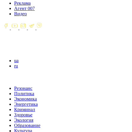
Реклама
Агент 007
Видео
ua
ru
Резонанс
Политика
Экономика
Энергетика
Криминал
Здоровье
Экология
Образование
Культура