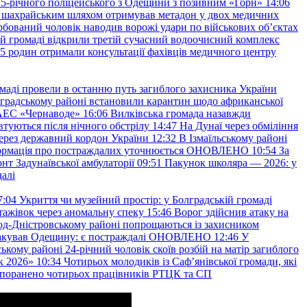
и 25-річного поліцейського з Одещини з позивним «Горн»
14:06
а шахрайським шляхом отримував метадон у двох медичних
рбований чоловік наводив ворожі удари по військових обʼєктах
ій громаді відкрили третій сучасний водоочисний комплекс
45 родин отримали консультації фахівців медичного центру
маді провели в останню путь загиблого захисника України
градському районі встановили карантин щодо африканської
 АЕС «Чернаводе»
16:06
Вилківська громада назавжди
втуються після нічного обстрілу
14:47
На Дунаї через обміління
ерез державний кордон України
12:32
В Ізмаїльському районі
інформація про постраждалих уточнюється ОНОВЛЕНО
10:54
За
т Задунаївської амбулаторії
09:51
Пакунок школяра — 2026: у
далі
7:04
Укриття чи музейний простір: у Болградській громаді
ажівок через аномальну спеку
15:46
Ворог здійснив атаку на
ород-Дністровському районі попрощаються із захисником
акував Одещину: є постраждалі ОНОВЛЕНО
12:46
У
ькому районі 24-річний чоловік скоїв розбій на матір загиблого
к 2026»
10:34
Чотирьох молодиків із Саф’янівської громади, які
и поранено чотирьох працівників РТЦК та СП