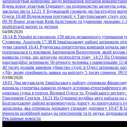
запропонував компроміс щодо вирішення питання використанн
Вдень ворог атакував Одещину: на підприємстві загинула одна
закладах міста
12:21
У Буджацькій громади дві багатодітні мат
Одеси
10:48
Відновлення популяції: у Тарутинському степу ос
09:39
Ворог атакував Київ балістикою та ударними дронами: є 
реабілітації матері та дитини
04/08/2026
18:14
В Україні встановили 159 місць незаконного утримання ук
Стоянова Анатолія
17:38
В Ізмаїльському районі затримали під
чуми свиней
16:41
Румунська енергетична компанія почала зак
попрощалася із земляком Зарічнюком Валентином, який віддав 
виявили судна, що затонули десятиліття тому
14:23
На Одещині
нацгвардійці затримали 50-річного чоловіка з наркотиками
11:4
40 тисяч доларів замовив убивство судді: в Одесі затримали орг
«Дії» знову приймають заявки на виплату 5 тисяч гривень
09:1
03/08/2026
18:01
Два медзаклади Ізмаїльського району отримали фінансов
виникла суперечка навколо підвалу історико-етнографічного м
цивільні судна в портах Великої Одеси та Дунайського регіону
Гриценком Сергієм
14:21
На Одещині водійка авто наїхала на 
Болградському районі відремонтують дорогу до пропускного 
захисника, яка отримала державну грошову допомогу
10:47
В І
вчинили розбійний напад на пенсіонерів та їх онука, відправил
Рекламные новости