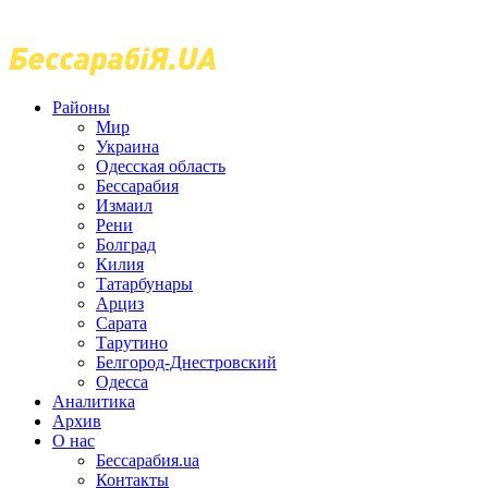
Районы
Мир
Украина
Одесская область
Бессарабия
Измаил
Рени
Болград
Килия
Татарбунары
Арциз
Сарата
Тарутино
Белгород-Днестровский
Одесса
Аналитика
Архив
О нас
Бессарабия.ua
Контакты