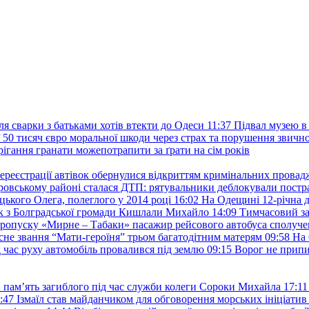
сля сварки з батьками хотів втекти до Одеси
11:37
Підвал музею в 
50 тисяч євро моральної шкоди через страх та порушення звичног
ерігання гранати можепотрапити за ґрати на сім років
ереєстрації автівок обернулися відкриттям кримінальних провад
ровському районі сталася ДТП: рятувальники деблокували постр
ького Олега, полеглого у 2014 році
16:02
На Одещині 12-річна д
к з Болградської громади Кишлали Михайло
14:09
Тимчасовий за
пропуску «Мирне – Табаки» пасажир рейсового автобуса сполуче
есне звання “Мати-героїня” трьом багатодітним матерям
09:58
На 
д час руху автомобіль провалився під землю
09:15
Ворог не припи
и пам’ять загиблого під час служби колеги Сороки Михайла
17:11
:47
Ізмаїл став майданчиком для обговорення морських ініціати