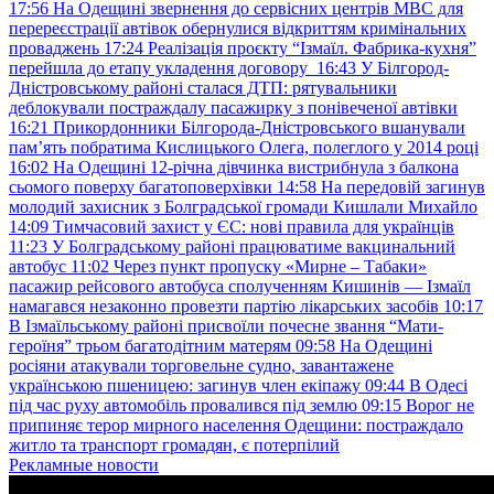
17:56
На Одещині звернення до сервісних центрів МВС для
перереєстрації автівок обернулися відкриттям кримінальних
проваджень
17:24
Реалізація проєкту “Ізмаїл. Фабрика-кухня”
перейшла до етапу укладення договору
16:43
У Білгород-
Дністровському районі сталася ДТП: рятувальники
деблокували постраждалу пасажирку з понівеченої автівки
16:21
Прикордонники Білгорода-Дністровського вшанували
пам’ять побратима Кислицького Олега, полеглого у 2014 році
16:02
На Одещині 12-річна дівчинка вистрибнула з балкона
сьомого поверху багатоповерхівки
14:58
На передовій загинув
молодий захисник з Болградської громади Кишлали Михайло
14:09
Тимчасовий захист у ЄС: нові правила для українців
11:23
У Болградському районі працюватиме вакцинальний
автобус
11:02
Через пункт пропуску «Мирне – Табаки»
пасажир рейсового автобуса сполученням Кишинів — Ізмаїл
намагався незаконно провезти партію лікарських засобів
10:17
В Ізмаїльському районі присвоїли почесне звання “Мати-
героїня” трьом багатодітним матерям
09:58
На Одещині
росіяни атакували торговельне судно, завантажене
українською пшеницею: загинув член екіпажу
09:44
В Одесі
під час руху автомобіль провалився під землю
09:15
Ворог не
припиняє терор мирного населення Одещини: постраждало
житло та транспорт громадян, є потерпілий
Рекламные новости