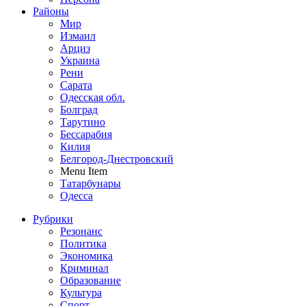
Районы
Мир
Измаил
Арциз
Украина
Рени
Сарата
Одесская обл.
Болград
Тарутино
Бессарабия
Килия
Белгород-Днестровский
Menu Item
Татарбунары
Одесса
Рубрики
Резонанс
Политика
Экономика
Криминал
Образование
Культура
Спорт