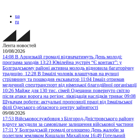
ua
ru
Лента новостей
10/08/2026
14:08
В Арцизькій громаді відзначатимуть День молоді:
програма заходів
13:23
Ювілейна зустріч “Є контакт”: у
Болградському районі активна молодь відновила багаторічну
традицію
12:28
В Ізмаїлі чоловік влаштував на вулиці
стрілянину та пошкодив екскаватор
11:04
Ізмаїл отримав
медичний спецтранспорт від німецької благодійної організації
10:26
Майже для 130 тис. сімей Одещини повернуто світло
після атаки ворога на регіон: ліквідація наслідків триває
09:08
Шукачам роботи: актуальні пропозиції праці від Ізмаїльської
філії Одеського обласного центру зайнятості
09/08/2026
17:53
Військовослужбовця з Білгород-Дністровського району
вдруге засудили за самовільне залишення військової частини
17:11
У Болградській громаді оголошено День жалоби за
полеглим земляком Кишлали Михайлом
16:49
Готельний