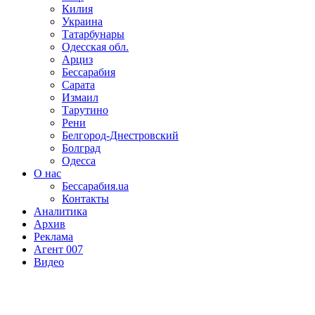
Килия
Украина
Татарбунары
Одесская обл.
Арциз
Бессарабия
Сарата
Измаил
Тарутино
Рени
Белгород-Днестровский
Болград
Одесса
О нас
Бессарабия.ua
Контакты
Аналитика
Архив
Реклама
Агент 007
Видео