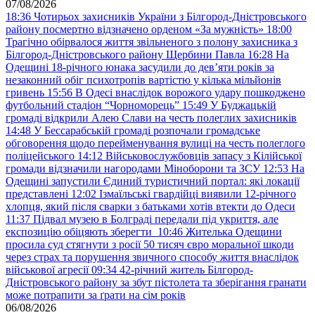
07/08/2026
18:36
Чотирьох захисників України з Білгород-Дністровського
району посмертно відзначено орденом «За мужність»
18:00
Трагічно обірвалося життя звільненого з полону захисника з
Білгород-Дністровського району Щербини Павла
16:28
На
Одещині 18-річного юнака засудили до дев’яти років за
незаконний обіг психотропів вартістю у кілька мільйонів
гривень
15:56
В Одесі внаслідок ворожого удару пошкоджено
футбольний стадіон “Чорноморець”
15:49
У Буджацькій
громаді відкрили Алею Слави на честь полеглих захисників
14:48
У Бессарабській громаді розпочали громадське
обговорення щодо перейменування вулиці на честь полеглого
поліцейського
14:12
Військовослужбовців запасу з Кілійської
громади відзначили нагородами Міноборони та ЗСУ
12:53
На
Одещині запустили Єдиний туристичний портал: які локації
представлені
12:02
Ізмаїльські гвардійці виявили 12-річного
хлопця, який після сварки з батьками хотів втекти до Одеси
11:37
Підвал музею в Болграді передали під укриття, але
експозицію обіцяють зберегти
10:46
Жителька Одещини
просила суд стягнути з росії 50 тисяч євро моральної шкоди
через страх та порушення звичного способу життя внаслідок
військової агресії
09:34
42-річний житель Білгород-
Дністровського району за збут пістолета та зберігання гранати
може потрапити за ґрати на сім років
06/08/2026