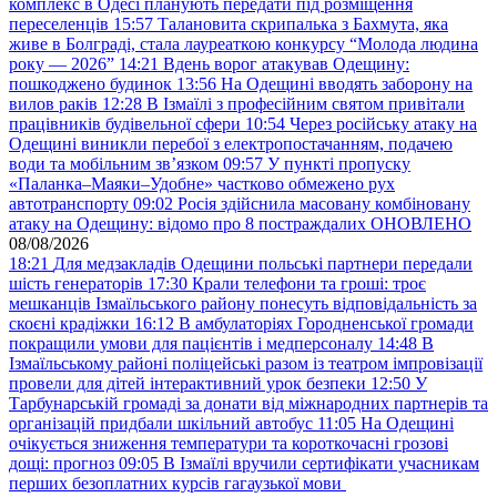
комплекс в Одесі планують передати під розміщення
переселенців
15:57
Талановита скрипалька з Бахмута, яка
живе в Болграді, стала лауреаткою конкурсу “Молода людина
року — 2026”
14:21
Вдень ворог атакував Одещину:
пошкоджено будинок
13:56
На Одещині вводять заборону на
вилов раків
12:28
В Ізмаїлі з професійним святом привітали
працівників будівельної сфери
10:54
Через російську атаку на
Одещині виникли перебої з електропостачанням, подачею
води та мобільним звʼязком
09:57
У пункті пропуску
«Паланка–Маяки–Удобне» частково обмежено рух
автотранспорту
09:02
Росія здійснила масовану комбіновану
атаку на Одещину: відомо про 8 постраждалих ОНОВЛЕНО
08/08/2026
18:21
Для медзакладів Одещини польські партнери передали
шість генераторів
17:30
Крали телефони та гроші: троє
мешканців Ізмаїльського району понесуть відповідальність за
скоєні крадіжки
16:12
В амбулаторіях Городненської громади
покращили умови для пацієнтів і медперсоналу
14:48
В
Ізмаїльському районі поліцейські разом із театром імпровізації
провели для дітей інтерактивний урок безпеки
12:50
У
Тарбунарській громаді за донати від міжнародних партнерів та
організацій придбали шкільний автобус
11:05
На Одещині
очікується зниження температури та короткочасні грозові
дощі: прогноз
09:05
В Ізмаїлі вручили сертифікати учасникам
перших безоплатних курсів гагаузької мови