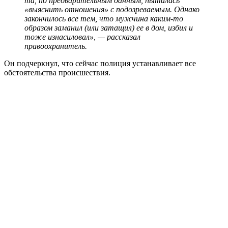
та, по предварительным данным, пыталась
«выяснить отношения» с подозреваемым. Однако
закончилось все тем, что мужчина каким-то
образом заманил (или затащил) ее в дом, избил и
тоже изнасиловал», — рассказал
правоохранитель.
Он подчеркнул, что сейчас полиция устанавливает все
обстоятельства происшествия.