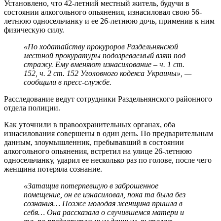
Установлено, что 42-летний местный житель, будучи в
состоянии алкогольного опьянения, изнасиловал свою 56-
летнюю односельчанку и ее 26-летнюю дочь, применив к ним
физическую силу.
«По ходатайству прокуроров Раздельнянской
местной прокуратуры подозреваемый взят под
стражу. Ему вменяют изнасилование – ч. 1 ст.
152, ч. 2 ст. 152 Уголовного кодекса Украины», —
сообщили в пресс-службе.
Расследование ведут сотрудники Раздельнянского районного
отдела полиции.
Как уточнили в правоохранительных органах, оба
изнасилования совершены в один день. По предварительным
данным, злоумышленник, пребывавший в состоянии
алкогольного опьянения, встретил на улице 26-летнюю
односельчанку, ударил ее несколько раз по голове, после чего
женщина потеряла сознание.
«Затащив потерпевшую в заброшенное
помещение, он ее изнасиловал, пока та была без
сознания… Позже молодая женщина пришла в
себя… Она рассказала о случившемся матери и