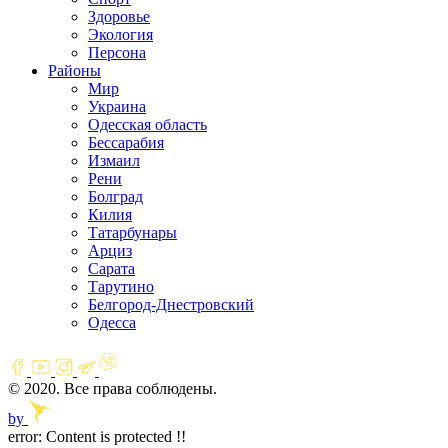
Здоровье
Экология
Персона
Районы
Мир
Украина
Одесская область
Бессарабия
Измаил
Рени
Болград
Килия
Татарбунары
Арциз
Сарата
Тарутино
Белгород-Днестровский
Одесса
© 2020. Все права соблюдены.
by
error:
Content is protected !!