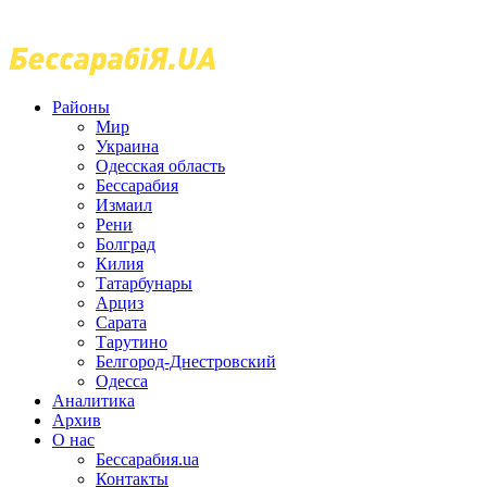
Районы
Мир
Украина
Одесская область
Бессарабия
Измаил
Рени
Болград
Килия
Татарбунары
Арциз
Сарата
Тарутино
Белгород-Днестровский
Одесса
Аналитика
Архив
О нас
Бессарабия.ua
Контакты