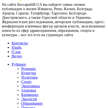
На сайте БессарабіЯ.UA вы найдете самые свежие
публикации о жизни Измаила, Рени, Килии, Болграда,
Арциза, Сараты, Татарбунар, Тарутино, Белгорода-
Днестровского, а также Одесской области и Украины.
Журналистские расследования, авторские публикации, пресс-
конференции ключевых фигур органов власти, эксклюзивные
новости из сфер здравохранения, образования, спорта и
культуры – все это есть на страницах сайта
Контакты
Прайс
О нас
Видео
Рубрики
Резонанс
Культура
Политика
Спорт
Экономика
Здоровье
Криминал
Экология
Образование
Персона