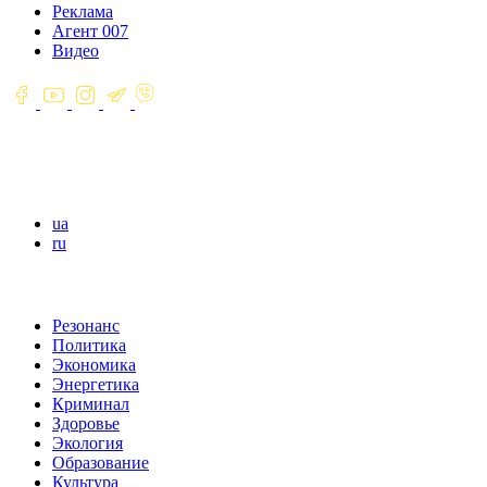
Реклама
Агент 007
Видео
ua
ru
Резонанс
Политика
Экономика
Энергетика
Криминал
Здоровье
Экология
Образование
Культура