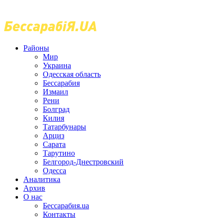
Районы
Мир
Украина
Одесская область
Бессарабия
Измаил
Рени
Болград
Килия
Татарбунары
Арциз
Сарата
Тарутино
Белгород-Днестровский
Одесса
Аналитика
Архив
О нас
Бессарабия.ua
Контакты