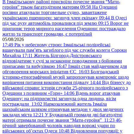
В Ізмаїльському районі присвоїли почесне звання “Мати-
героїня” трьом багатодітним матерям
09:58
На Одещині
росіяни атакували торговельне судно, завантажене
українською пшеницею: загинув член екіпажу
09:44
В Одесі
під час руху автомобіль провалився під землю
09:15
Ворог не
припиняє терор мирного населення Одещини: постраждало
житло та транспорт громадян, є потерпілий
05/08/2026
17:49
Рік у небесному строю: Ізмаїльські поліцейські
вшанували пам’ять загиблого під час служби колеги Сороки
Михайла
17:11
Житель Білгород-Дністровського
відповідатиме у суді за незаконне поводження з бойовими
припасами та вибухівкою
16:47
Ізмаїл став майданчиком для
обговорення морських ініціатив ЄС
16:03
Болградський
історико-етнографічний музей запропонував компроміс щодо
вирішення питання використання підвалу
14:44
Від бізнесу до
військової справи: історія служби 25-річного поліцейського з
Одещини з позивним «Горн»
14:06
Вдень ворог атакував
Одещину: на підприємстві загинула одна людина, вісім
постраждали
13:02
Наркозалежний житель Ізмаїла
шахрайським шляхом отримував метадон у двох медичних
закладах міста
12:21
У Буджацькій громади дві багатодітні
матері отримали почесне звання “Мати-героїня”
11:23
46-
річний завербований чоловік наводив ворожі удари по
військових обʼєктах Одеси
10:48
Відновлення популяції: у