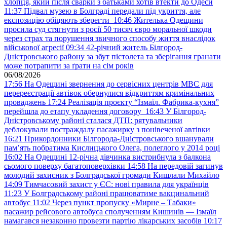
хлопця, який після сварки з батьками хотів втекти до Одеси
11:37
Підвал музею в Болграді передали під укриття, але
експозицію обіцяють зберегти
10:46
Жителька Одещини
просила суд стягнути з росії 50 тисяч євро моральної шкоди
через страх та порушення звичного способу життя внаслідок
військової агресії
09:34
42-річний житель Білгород-
Дністровського району за збут пістолета та зберігання гранати
може потрапити за ґрати на сім років
06/08/2026
17:56
На Одещині звернення до сервісних центрів МВС для
перереєстрації автівок обернулися відкриттям кримінальних
проваджень
17:24
Реалізація проєкту “Ізмаїл. Фабрика-кухня”
перейшла до етапу укладення договору
16:43
У Білгород-
Дністровському районі сталася ДТП: рятувальники
деблокували постраждалу пасажирку з понівеченої автівки
16:21
Прикордонники Білгорода-Дністровського вшанували
пам’ять побратима Кислицького Олега, полеглого у 2014 році
16:02
На Одещині 12-річна дівчинка вистрибнула з балкона
сьомого поверху багатоповерхівки
14:58
На передовій загинув
молодий захисник з Болградської громади Кишлали Михайло
14:09
Тимчасовий захист у ЄС: нові правила для українців
11:23
У Болградському районі працюватиме вакцинальний
автобус
11:02
Через пункт пропуску «Мирне – Табаки»
пасажир рейсового автобуса сполученням Кишинів — Ізмаїл
намагався незаконно провезти партію лікарських засобів
10:17