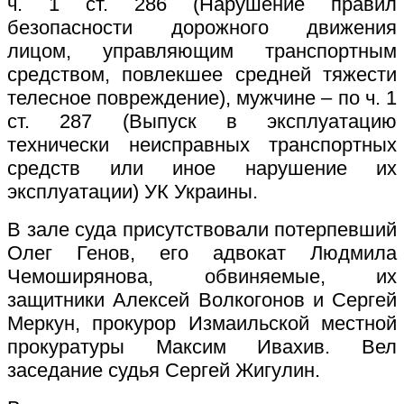
ч. 1 ст. 286 (Нарушение правил
безопасности дорожного движения
лицом, управляющим транспортным
средством, повлекшее средней тяжести
телесное повреждение), мужчине – по ч. 1
ст. 287 (Выпуск в эксплуатацию
технически неисправных транспортных
средств или иное нарушение их
эксплуатации) УК Украины.
В зале суда присутствовали потерпевший
Олег Генов, его адвокат Людмила
Чемоширянова, обвиняемые, их
защитники Алексей Волкогонов и Сергей
Меркун, прокурор Измаильской местной
прокуратуры Максим Ивахив. Вел
заседание судья Сергей Жигулин.