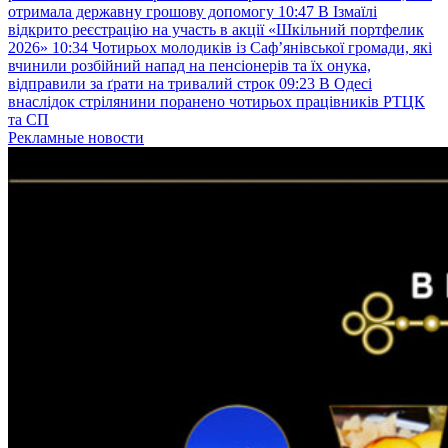
отримала державну грошову допомогу
10:47
В Ізмаїлі
відкрито реєстрацію на участь в акції «Шкільний портфелик
2026»
10:34
Чотирьох молодиків із Саф’янівської громади, які
вчинили розбійний напад на пенсіонерів та їх онука,
відправили за ґрати на тривалий строк
09:23
В Одесі
внаслідок стрілянини поранено чотирьох працівників РТЦК
та СП
Рекламные новости