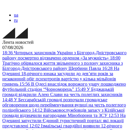
ua
ru
Лента новостей
07/08/2026
18:36
Чотирьох захисників України з Білгород-Дністровського
району посмертно відзначено орденом «За мужність»
18:00
Трагічно обірвалося життя звільненого з полону захисника з
Білгород-Дністровського району Щербини Павла
16:28
На
Одещині 18-річного юнака засудили до дев’яти років за
незаконний обіг психотропів вартістю у кілька мільйонів
гривень
15:56
В Одесі внаслідок ворожого удару пошкоджено
футбольний стадіон “Чорноморець”
15:49
У Буджацькій
громаді відкрили Алею Слави на честь полеглих захисників
14:48
У Бессарабській громаді розпочали громадське
обговорення щодо перейменування вулиці на честь полеглого
поліцейського
14:12
Військовослужбовців запасу з Кілійської
громади відзначили нагородами Міноборони та ЗСУ
12:53
На
Одещині запустили Єдиний туристичний портал: які локації
представлені
12:02
Ізмаїльські гвардійці виявили 12-річного