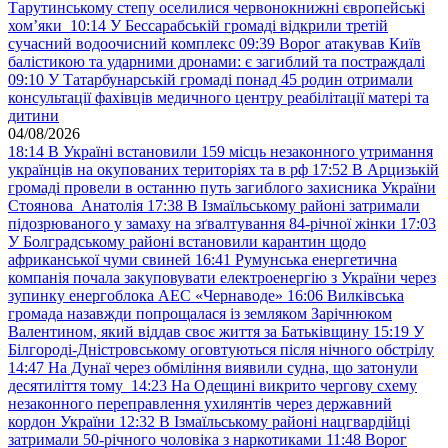
Тарутинському степу оселилися червонокнижні європейські
хом’яки
10:14
У Бессарабській громаді відкрили третій
сучасний водоочисний комплекс
09:39
Ворог атакував Київ
балістикою та ударними дронами: є загиблий та постраждалі
09:10
У Татарбунарській громаді понад 45 родин отримали
консультації фахівців медичного центру реабілітації матері та
дитини
04/08/2026
18:14
В Україні встановили 159 місць незаконного утримання
українців на окупованих територіях та в рф
17:52
В Арцизькій
громаді провели в останню путь загиблого захисника України
Стоянова Анатолія
17:38
В Ізмаїльському районі затримали
підозрюваного у замаху на зґвалтування 84-річної жінки
17:03
У Болградському районі встановили карантин щодо
африканської чуми свиней
16:41
Румунська енергетична
компанія почала закуповувати електроенергію з України через
зупинку енергоблока АЕС «Чернаводе»
16:06
Вилківська
громада назавжди попрощалася із земляком Зарічнюком
Валентином, який віддав своє життя за Батьківщину
15:19
У
Білгороді-Дністровському оговтуються після нічного обстрілу
14:47
На Дунаї через обміління виявили судна, що затонули
десятиліття тому
14:23
На Одещині викрито чергову схему
незаконного переправлення ухилянтів через державний
кордон України
12:32
В Ізмаїльському районі нацгвардійці
затримали 50-річного чоловіка з наркотиками
11:48
Ворог