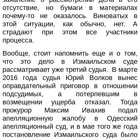
отсутствие, но бумаги в материалах
почему-то не оказалось. Виноватых в
этой ситуации, как обычно, нет. А
страдают при этом все участники
процесса.
Вообще, стоит напомнить еще и о том,
что это дело в Измаильском суде
рассматривает уже третий судья. В марте
2016 года судья Юрий Волков вынес
оправдательный приговор в отношении
подсудимых, а потерпевшим в
возмещении ущерба отказал. Тогда
прокурор Максим Ивахив подал
апелляционную жалобу в Одесский
апелляционный суд, и в мае того же года
постановление Измаильского суда было