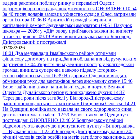
вдарив ракетами поблизу ринку в передмісті Одеси:
інформація про постраждалих уточнюється ОНОВЛЕНО
10:54
За 40 тисяч доларів замовив убивство судді: в Одесі затримали
організатора
10:36
В Арцизькій громаді завершили
капітальний ремонт Задунаївської амбулаторії
09:51
Пакунок
школяра — 2026: у «Дії» знову приймають заявки на виплату
5 тисяч гривень
09:19
Вночі ворог атакував місто Білгород-
Дністровський: є постраждалі
03/08/2026
18:01
Два медзаклади Ізмаїльського району отримали
фінансову допомогу на придбання обладнання від румунських
партнерів
17:04
Укриття чи музейний простір: у Болградській
громаді виникла суперечка навколо підвалу історико-
етнографічного музею
16:39
На дорогах Одещини вводять
обмеження руху для вантажівок через аномальну спеку
15:46
Ворог здійснив атаку на цивільні судна в портах Великої
Одеси та Дунайського регіону: пошкоджено буксир
14:37
Через два роки після загибелі у Білгород-Дністровському
районі попрощаються із захисником Гриценком Сергієм
14:21
На Одещині водійка авто наїхала на свого однорічного сина:
дитина загинула на місці
12:59
Ворог атакував Одещину: є
постраждалі ОНОВЛЕНО
12:46
У Болградському районі
відремонтують дорогу до пропускного пункту «Виноградівка
— Вулканешти»
11:22
У Білгород-Дністровському районі 24-
річний чоловік скоїв розбій на матір загиблого захисника, яка