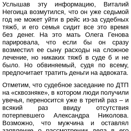
Услышав эту информацию, Виталий
Негоица возмутился, что он уже седьмой
год не может уйти в рейс из-за судебных
тяжб, и его семья сидит все это время
без денег. На это мать Олега Генова
парировала, что если бы он сразу
возместил ее сыну расходы на сложное
лечение, но никаких тяжб в суде б и не
было. Но обвиняемый, судя по всему,
предпочитает тратить деньги на адвоката.
Отметим, что судебное заседание по ДТП
на «сквозняке», в котором люди получили
увечья, переносится уже в третий раз – и
всякий раз ввиду отсутствия
потерпевшего Александра Николова.
Возможно, что мужчина и оставлял
заявление о рассмотрении дела в его