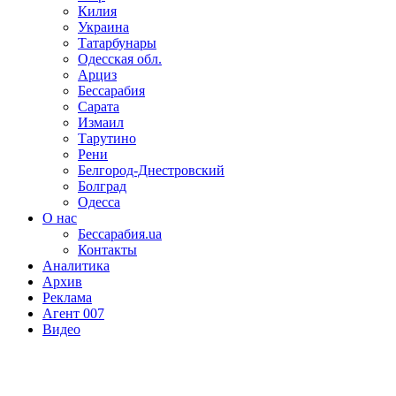
Килия
Украина
Татарбунары
Одесская обл.
Арциз
Бессарабия
Сарата
Измаил
Тарутино
Рени
Белгород-Днестровский
Болград
Одесса
О нас
Бессарабия.ua
Контакты
Аналитика
Архив
Реклама
Агент 007
Видео