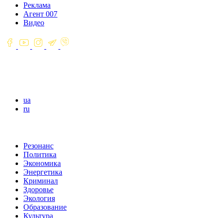
Реклама
Агент 007
Видео
ua
ru
Резонанс
Политика
Экономика
Энергетика
Криминал
Здоровье
Экология
Образование
Культура