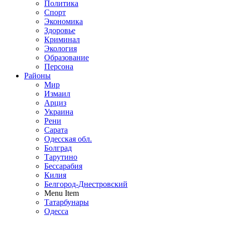
Политика
Спорт
Экономика
Здоровье
Криминал
Экология
Образование
Персона
Районы
Мир
Измаил
Арциз
Украина
Рени
Сарата
Одесская обл.
Болград
Тарутино
Бессарабия
Килия
Белгород-Днестровский
Menu Item
Татарбунары
Одесса