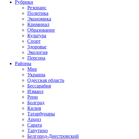
Рубрики
Резонанс
Политика
Экономика
Криминал
Образование
Культура
Спорт
Здоровье
Экология
Персона
Районы
Мир
Украина
Одесская область
Бессарабия
Измаил
Рени
Болград
Килия
Татарбунары
Арциз
Сарата
Тарутино
Белгород-Днестровский