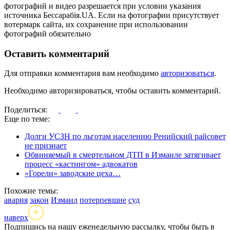
фотографий и видео разрешается при условии указания
источника Бессарабія.UA. Если на фотографии присутствует
вотермарк сайта, их сохранение при использовании
фотографий обязательно
Оставить комментарий
Для отправки комментария вам необходимо
авторизоваться
.
Необходимо авторизироваться, чтобы оставить комментарий.
Поделиться:
Еще по теме:
Долги УСЗН по льготам населению Ренийский райсовет
не признает
Обвиняемый в смертельном ДТП в Измаиле затягивает
процесс «кастингом» адвокатов
«Горели» заводские цеха…
Похожие темы:
авария
закон
Измаил
потерпевшие
суд
наверх
Подпишись на нашу еженедельную рассылку, чтобы быть в