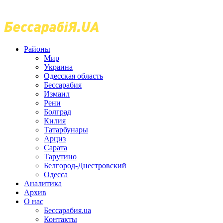
Районы
Мир
Украина
Одесская область
Бессарабия
Измаил
Рени
Болград
Килия
Татарбунары
Арциз
Сарата
Тарутино
Белгород-Днестровский
Одесса
Аналитика
Архив
О нас
Бессарабия.ua
Контакты