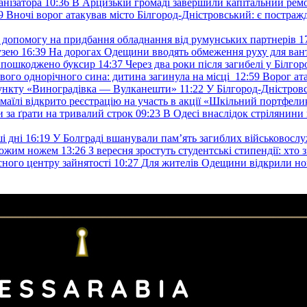
анізатора
10:36
В Арцизькій громаді завершили капітальний ремон
9
Вночі ворог атакував місто Білгород-Дністровський: є постраж
у допомогу на придбання обладнання від румунських партнерів
1
узею
16:39
На дорогах Одещини вводять обмеження руху для вант
: пошкоджено буксир
14:37
Через два роки після загибелі у Білг
свого однорічного сина: дитина загинула на місці
12:59
Ворог ат
пункту «Виноградівка — Вулканешти»
11:22
У Білгород-Дністровс
змаїлі відкрито реєстрацію на участь в акції «Шкільний портфели
и за ґрати на тривалий строк
09:23
В Одесі внаслідок стрілянин
і дні
16:19
У Болграді вшанували пам’ять загиблих військовослуж
ехожим ножем
13:26
З вересня зростуть студентські стипендії: хт
асного центру зайнятості
10:27
Для жителів Одещини відкрили но