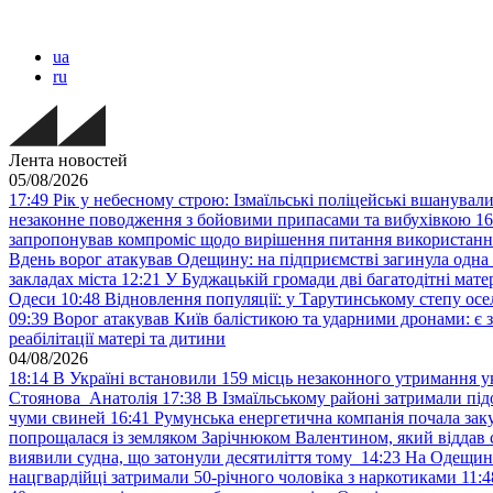
ua
ru
Лента новостей
05/08/2026
17:49
Рік у небесному строю: Ізмаїльські поліцейські вшанувал
незаконне поводження з бойовими припасами та вибухівкою
16
запропонував компроміс щодо вирішення питання використанн
Вдень ворог атакував Одещину: на підприємстві загинула одна
закладах міста
12:21
У Буджацькій громади дві багатодітні мат
Одеси
10:48
Відновлення популяції: у Тарутинському степу ос
09:39
Ворог атакував Київ балістикою та ударними дронами: є 
реабілітації матері та дитини
04/08/2026
18:14
В Україні встановили 159 місць незаконного утримання ук
Стоянова Анатолія
17:38
В Ізмаїльському районі затримали під
чуми свиней
16:41
Румунська енергетична компанія почала зак
попрощалася із земляком Зарічнюком Валентином, який віддав 
виявили судна, що затонули десятиліття тому
14:23
На Одещині
нацгвардійці затримали 50-річного чоловіка з наркотиками
11:4