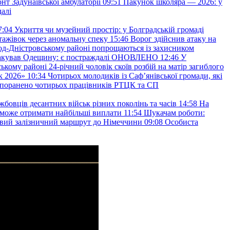
т Задунаївської амбулаторії
09:51
Пакунок школяра — 2026: у
далі
7:04
Укриття чи музейний простір: у Болградській громаді
ажівок через аномальну спеку
15:46
Ворог здійснив атаку на
ород-Дністровському районі попрощаються із захисником
акував Одещину: є постраждалі ОНОВЛЕНО
12:46
У
ькому районі 24-річний чоловік скоїв розбій на матір загиблого
к 2026»
10:34
Чотирьох молодиків із Саф’янівської громади, які
и поранено чотирьох працівників РТЦК та СП
бовців десантних військ різних поколінь та часів
14:58
На
о зможе отримати найбільші виплати
11:54
Шукачам роботи:
вий залізничний маршрут до Німеччини
09:08
Особиста