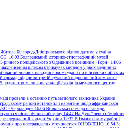
Житель Білгород-Дністровського відповідатиме у суді за
в ЄС
16:03
Болградський історико-етнографічний музей
и 25-річного поліцейського з Одещини з позивним «Горн»
14:06
а шахрайським шляхом отримував метадон у двох медичних
рбований чоловік наводив ворожі удари по військових обʼєктах
ій громаді відкрили третій сучасний водоочисний комплекс
45 родин отримали консультації фахівців медичного центру
маді провели в останню путь загиблого захисника України
градському районі встановили карантин щодо африканської
 АЕС «Чернаводе»
16:06
Вилківська громада назавжди
втуються після нічного обстрілу
14:47
На Дунаї через обміління
ерез державний кордон України
12:32
В Ізмаїльському районі
інформація про постраждалих уточнюється ОНОВЛЕНО
10:54
За