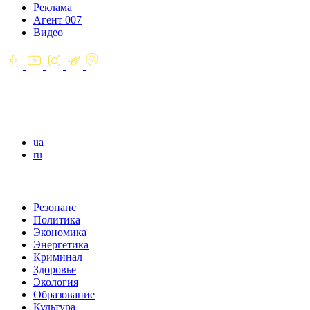
Реклама
Агент 007
Видео
ua
ru
Резонанс
Политика
Экономика
Энергетика
Криминал
Здоровье
Экология
Образование
Культура