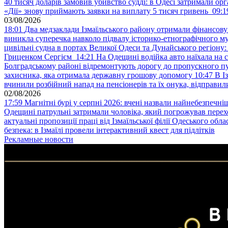
40 тисяч доларів замовив убивство судді: в Одесі затримали орг
«Дії» знову приймають заявки на виплату 5 тисяч гривень
09:1
03/08/2026
18:01
Два медзаклади Ізмаїльського району отримали фінансов
виникла суперечка навколо підвалу історико-етнографічного м
цивільні судна в портах Великої Одеси та Дунайського регіону
Гриценком Сергієм
14:21
На Одещині водійка авто наїхала на 
Болградському районі відремонтують дорогу до пропускного 
захисника, яка отримала державну грошову допомогу
10:47
В І
вчинили розбійний напад на пенсіонерів та їх онука, відправил
02/08/2026
17:59
Магнітні бурі у серпні 2026: вчені назвали найнебезпечніш
Одещині патрульні затримали чоловіка, який погрожував пер
актуальні пропозиції праці від Ізмаїльської філії Одеського обл
безпека: в Ізмаїлі провели інтерактивний квест для підлітків
Рекламные новости