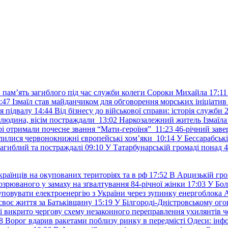
и пам’ять загиблого під час служби колеги Сороки Михайла
17:11
:47
Ізмаїл став майданчиком для обговорення морських ініціати
я підвалу
14:44
Від бізнесу до військової справи: історія служб
 людина, вісім постраждали
13:02
Наркозалежний житель Ізмаїл
ері отримали почесне звання “Мати-героїня”
11:23
46-річний заве
елилися червонокнижні європейські хом’яки
10:14
У Бессарабськ
загиблий та постраждалі
09:10
У Татарбунарській громаді понад 
раїнців на окупованих територіях та в рф
17:52
В Арцизькій гро
озрюваного у замаху на зґвалтування 84-річної жінки
17:03
У Бол
уповувати електроенергію з України через зупинку енергоблока
своє життя за Батьківщину
15:19
У Білгороді-Дністровському ого
 викрито чергову схему незаконного переправлення ухилянтів ч
8
Ворог вдарив ракетами поблизу ринку в передмісті Одеси: 