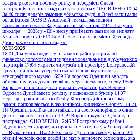
вдарив ракетами поблизу ринку в передмісті Одеси:
інформація про постраждалих уточнюється ОНОВЛЕНО
10:54
За 40 тисяч доларів замовив убивство судді: в Одесі затримали
організатора
10:36
В Арцизькій громаді завершили
капітальний ремонт Задунаївської амбулаторії
09:51
Пакунок
школяра — 2026: у «Дії» знову приймають заявки на виплату
5 тисяч гривень
09:19
Вночі ворог атакував місто Білгород-
Дністровський: є постраждалі
03/08/2026
18:01
Два медзаклади Ізмаїльського району отримали
фінансову допомогу на придбання обладнання від румунських
партнерів
17:04
Укриття чи музейний простір: у Болградській
громаді виникла суперечка навколо підвалу історико-
етнографічного музею
16:39
На дорогах Одещини вводять
обмеження руху для вантажівок через аномальну спеку
15:46
Ворог здійснив атаку на цивільні судна в портах Великої
Одеси та Дунайського регіону: пошкоджено буксир
14:37
Через два роки після загибелі у Білгород-Дністровському
районі попрощаються із захисником Гриценком Сергієм
14:21
На Одещині водійка авто наїхала на свого однорічного сина:
дитина загинула на місці
12:59
Ворог атакував Одещину: є
постраждалі ОНОВЛЕНО
12:46
У Болградському районі
відремонтують дорогу до пропускного пункту «Виноградівка
— Вулканешти»
11:22
У Білгород-Дністровському районі 24-
річний чоловік скоїв розбій на матір загиблого захисника, яка