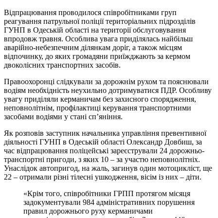
Відпрацювання проводилося співробітниками груп
реагування патрульної поліції територіальних підрозділів
ГУНП в Одеській області на території обслуговування
впродовж травня. Особлива увага приділялась найбільш
аварійно-небезпечним ділянкам доріг, а також місцям
відпочинку, до яких громадяни приїжджають за кермом
двоколісних транспортних засобів.
Правоохоронці слідкували за дорожнім рухом та пояснювали
водіям необхідність неухильно дотримуватися ПДР. Особливу
увагу приділяли керманичам без захисного спорядження,
неповнолітнім, профілактиці керування транспортними
засобами водіями у стані сп’яніння.
Як розповів заступник начальника управління превентивної
діяльності ГУНП в Одеській області Олександр Довбиш, за
час відпрацювання поліцейські зареєстрували 24 дорожньо-
транспортні пригоди, з яких 10 – за участю неповнолітніх.
Унаслідок автопригод, на жаль, загинув один мотоцикліст, ще
22 – отримали різні тілесні ушкодження, вісім із них – діти.
«Крім того, співробітники ГРПП протягом місяця
задокументували 984 адміністративних порушення
правил дорожнього руху керманичами