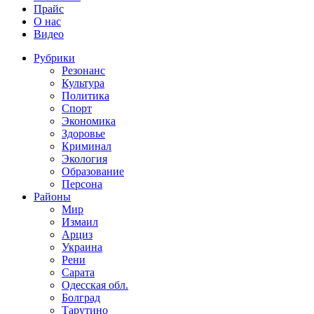
Прайс
О нас
Видео
Рубрики
Резонанс
Культура
Политика
Спорт
Экономика
Здоровье
Криминал
Экология
Образование
Персона
Районы
Мир
Измаил
Арциз
Украина
Рени
Сарата
Одесская обл.
Болград
Тарутино