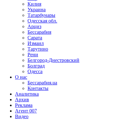
Килия
Украина
Татарбунары
Одесская обл.
Арциз
Бессарабия
Сарата
Измаил
Тарутино
Рени
Белгород-Днестровский
Болград
Одесса
О нас
Бессарабия.ua
Контакты
Аналитика
Архив
Реклама
Агент 007
Видео