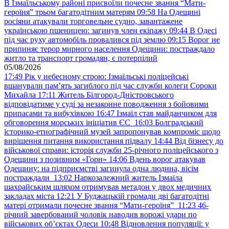
В Ізмаїльському районі присвоїли почесне звання “Мати-
героїня” трьом багатодітним матерям
09:58
На Одещині
росіяни атакували торговельне судно, завантажене
українською пшеницею: загинув член екіпажу
09:44
В Одесі
під час руху автомобіль провалився під землю
09:15
Ворог не
припиняє терор мирного населення Одещини: постраждало
житло та транспорт громадян, є потерпілий
05/08/2026
17:49
Рік у небесному строю: Ізмаїльські поліцейські
вшанували пам’ять загиблого під час служби колеги Сороки
Михайла
17:11
Житель Білгород-Дністровського
відповідатиме у суді за незаконне поводження з бойовими
припасами та вибухівкою
16:47
Ізмаїл став майданчиком для
обговорення морських ініціатив ЄС
16:03
Болградський
історико-етнографічний музей запропонував компроміс щодо
вирішення питання використання підвалу
14:44
Від бізнесу до
військової справи: історія служби 25-річного поліцейського з
Одещини з позивним «Горн»
14:06
Вдень ворог атакував
Одещину: на підприємстві загинула одна людина, вісім
постраждали
13:02
Наркозалежний житель Ізмаїла
шахрайським шляхом отримував метадон у двох медичних
закладах міста
12:21
У Буджацькій громади дві багатодітні
матері отримали почесне звання “Мати-героїня”
11:23
46-
річний завербований чоловік наводив ворожі удари по
військових обʼєктах Одеси
10:48
Відновлення популяції: у