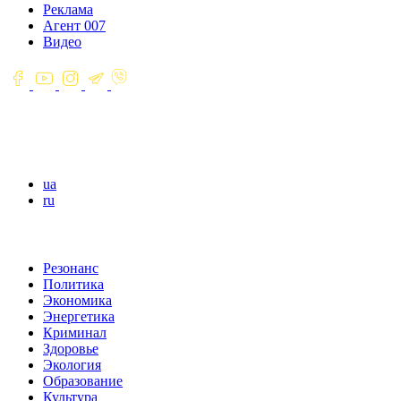
Реклама
Агент 007
Видео
ua
ru
Резонанс
Политика
Экономика
Энергетика
Криминал
Здоровье
Экология
Образование
Культура