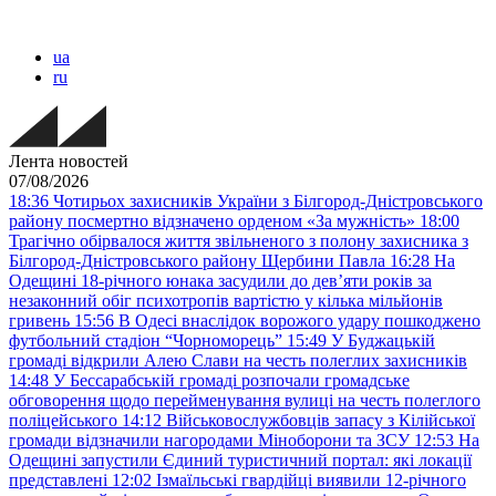
ua
ru
Лента новостей
07/08/2026
18:36
Чотирьох захисників України з Білгород-Дністровського
району посмертно відзначено орденом «За мужність»
18:00
Трагічно обірвалося життя звільненого з полону захисника з
Білгород-Дністровського району Щербини Павла
16:28
На
Одещині 18-річного юнака засудили до дев’яти років за
незаконний обіг психотропів вартістю у кілька мільйонів
гривень
15:56
В Одесі внаслідок ворожого удару пошкоджено
футбольний стадіон “Чорноморець”
15:49
У Буджацькій
громаді відкрили Алею Слави на честь полеглих захисників
14:48
У Бессарабській громаді розпочали громадське
обговорення щодо перейменування вулиці на честь полеглого
поліцейського
14:12
Військовослужбовців запасу з Кілійської
громади відзначили нагородами Міноборони та ЗСУ
12:53
На
Одещині запустили Єдиний туристичний портал: які локації
представлені
12:02
Ізмаїльські гвардійці виявили 12-річного