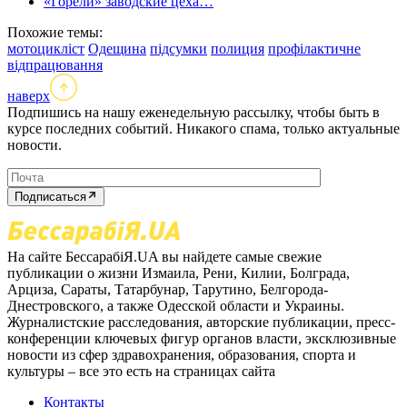
«Горели» заводские цеха…
Похожие темы:
мотоцикліст
Одещина
підсумки
полиция
профілактичне
відпрацювання
наверх
Подпишись на нашу еженедельную рассылку, чтобы быть в
курсе последних событий. Никакого спама, только актуальные
новости.
Подписаться
На сайте БессарабіЯ.UA вы найдете самые свежие
публикации о жизни Измаила, Рени, Килии, Болграда,
Арциза, Сараты, Татарбунар, Тарутино, Белгорода-
Днестровского, а также Одесской области и Украины.
Журналистские расследования, авторские публикации, пресс-
конференции ключевых фигур органов власти, эксклюзивные
новости из сфер здравохранения, образования, спорта и
культуры – все это есть на страницах сайта
Контакты