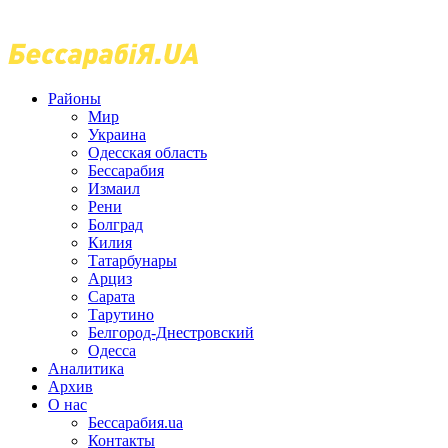
Районы
Мир
Украина
Одесская область
Бессарабия
Измаил
Рени
Болград
Килия
Татарбунары
Арциз
Сарата
Тарутино
Белгород-Днестровский
Одесса
Аналитика
Архив
О нас
Бессарабия.ua
Контакты