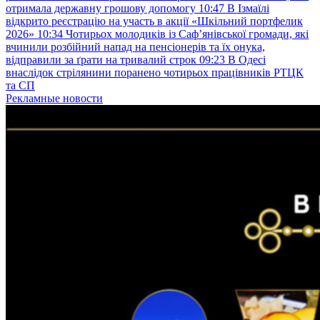
отримала державну грошову допомогу
10:47
В Ізмаїлі
відкрито реєстрацію на участь в акції «Шкільний портфелик
2026»
10:34
Чотирьох молодиків із Саф’янівської громади, які
вчинили розбійний напад на пенсіонерів та їх онука,
відправили за ґрати на тривалий строк
09:23
В Одесі
внаслідок стрілянини поранено чотирьох працівників РТЦК
та СП
Рекламные новости