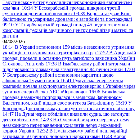
Тарутинському степу оселилися червонокнижні європейські
хом’яки
10:14
У Бессарабській громаді відкрили третій
сучасний водоочисний комплекс
09:39
Ворог атакував Київ
балістикою та ударними дронами: є загиблий та постраждалі
09:10
У Татарбунарській громаді понад 45 родин отримали
консультації фахівців медичного центру реабілітації матері та
дитини
04/08/2026
18:14
В Україні встановили 159 місць незаконного утримання
українців на окупованих територіях та в рф
17:52
В Арцизькій
громаді провели в останню путь загиблого захисника України
Стоянова Анатолія
17:38
В Ізмаїльському районі затримали
підозрюваного у замаху на зґвалтування 84-річної жінки
17:03
У Болградському районі встановили карантин щодо
африканської чуми свиней
16:41
Румунська енергетична
компанія почала закуповувати електроенергію з України через
зупинку енергоблока АЕС «Чернаводе»
16:06
Вилківська
громада назавжди попрощалася із земляком Зарічнюком
Валентином, який віддав своє життя за Батьківщину
15:19
У
Білгороді-Дністровському оговтуються після нічного обстрілу
14:47
На Дунаї через обміління виявили судна, що затонули
десятиліття тому
14:23
На Одещині викрито чергову схему
незаконного переправлення ухилянтів через державний
кордон України
12:32
В Ізмаїльському районі нацгвардійці
затримали 50-річного чоловіка з наркотиками
11:48
Ворог