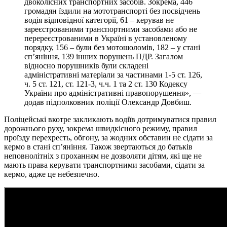
двоколісних транспортних засобів. Зокрема, 446
громадян їздили на мототранспорті без посвідчень
водія відповідної категорії, 61 – керував не
зареєстрованими транспортними засобами або не
перереєстрованими в Україні в установленому
порядку, 156 – були без мотошоломів, 182 – у стані
сп’яніння, 139 інших порушень ПДР. Загалом
відносно порушників були складені
адміністративні матеріали за частинами 1-5 ст. 126,
ч. 5 ст. 121, ст. 121-3, ч.ч. 1 та 2 ст. 130 Кодексу
України про адміністративні правопорушення», —
додав підполковник поліції Олександр Довбиш.
Поліцейські вкотре закликають водіїв дотримуватися правил
дорожнього руху, зокрема швидкісного режиму, правил
проїзду перехресть, обгону, за жодних обставин не сідати за
кермо в стані сп’яніння. Також звертаються до батьків
неповнолітніх з проханням не дозволяти дітям, які ще не
мають права керувати транспортними засобами, сідати за
кермо, адже це небезпечно.