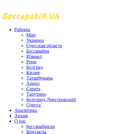
Районы
Мир
Украина
Одесская область
Бессарабия
Измаил
Рени
Болград
Килия
Татарбунары
Арциз
Сарата
Тарутино
Белгород-Днестровский
Одесса
Аналитика
Архив
О нас
Бессарабия.ua
Контакты