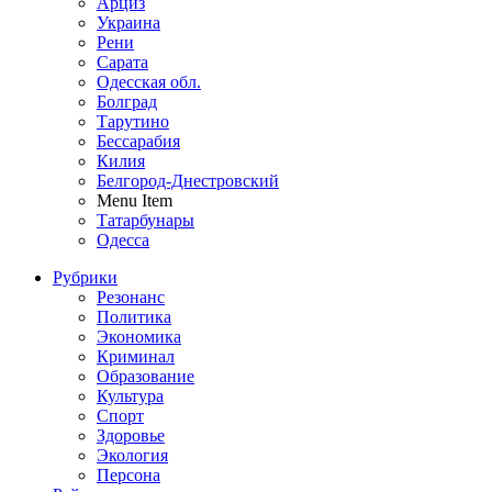
Арциз
Украина
Рени
Сарата
Одесская обл.
Болград
Тарутино
Бессарабия
Килия
Белгород-Днестровский
Menu Item
Татарбунары
Одесса
Рубрики
Резонанс
Политика
Экономика
Криминал
Образование
Культура
Спорт
Здоровье
Экология
Персона