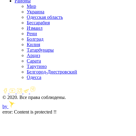
Районы
Мир
Украина
Одесская область
Бессарабия
Измаил
Рени
Болград
Килия
Татарбунары
Арциз
Сарата
Тарутино
Белгород-Днестровский
Одесса
© 2020. Все права соблюдены.
by
error:
Content is protected !!