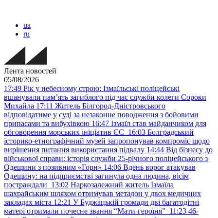
ua
ru
Лента новостей
05/08/2026
17:49
Рік у небесному строю: Ізмаїльські поліцейські
вшанували пам’ять загиблого під час служби колеги Сороки
Михайла
17:11
Житель Білгород-Дністровського
відповідатиме у суді за незаконне поводження з бойовими
припасами та вибухівкою
16:47
Ізмаїл став майданчиком для
обговорення морських ініціатив ЄС
16:03
Болградський
історико-етнографічний музей запропонував компроміс щодо
вирішення питання використання підвалу
14:44
Від бізнесу до
військової справи: історія служби 25-річного поліцейського з
Одещини з позивним «Горн»
14:06
Вдень ворог атакував
Одещину: на підприємстві загинула одна людина, вісім
постраждали
13:02
Наркозалежний житель Ізмаїла
шахрайським шляхом отримував метадон у двох медичних
закладах міста
12:21
У Буджацькій громади дві багатодітні
матері отримали почесне звання “Мати-героїня”
11:23
46-