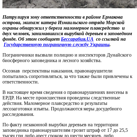
Патрулируя зону ответственности в районе Ермакова
острова, экипаж катера Измаильского отряда Морской
охраны обнаружил
у берега
маломерное плавсредство и
двух человек, занимавшихся вырубкой деревьев в заповедном
фонде. Об этом сообщает
Бессарабия.UA
со ссылкой на
Государственную пограничную службу Украины
.
Пограничники вызвали полицию и инспекторов Дунайского
биосферного заповедника и лесного хозяйства.
Осознав перспективы наказания, правонарушители
попытались сопротивляться, за что также были привлечены к
ответственности.
В настоящее время сведения о правонарушениях внесены в
ЕРДР. На месте происшествия проведены следственные
действия. Маломерное плавсредство и результаты
лесозаготовки изъяты. Продолжаются меры досудебного
расследования.
По факту незаконной вырубки деревьев на территории
заповедника правонарушителям грозит штраф от 17 до 25,5
тысяч грн либо арест сроком до шести месяцев, либо