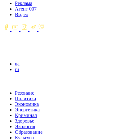
Реклама
Агент 007
Видео
ua
ru
Резонанс
Политика
Экономика
Энергетика
Криминал
Здоровье
Экология
Образование
Культура