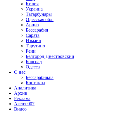
Килия
Украина
Татарбунары
Одесская обл.
Арциз
Бессарабия
Сарата
Измаил
Тарутино
Рени
Белгород-Днестровский
Болград
Одесса
О нас
Бессарабия.ua
Контакты
Аналитика
Архив
Реклама
Агент 007
Видео