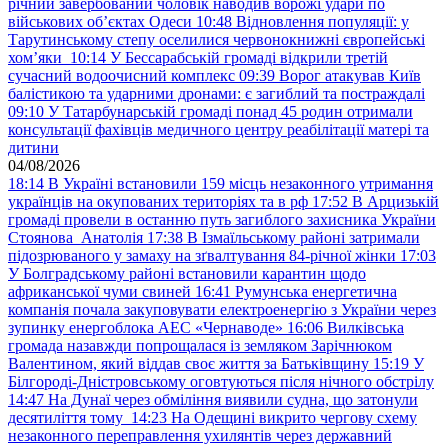
річний завербований чоловік наводив ворожі удари по
військових обʼєктах Одеси
10:48
Відновлення популяції: у
Тарутинському степу оселилися червонокнижні європейські
хом’яки
10:14
У Бессарабській громаді відкрили третій
сучасний водоочисний комплекс
09:39
Ворог атакував Київ
балістикою та ударними дронами: є загиблий та постраждалі
09:10
У Татарбунарській громаді понад 45 родин отримали
консультації фахівців медичного центру реабілітації матері та
дитини
04/08/2026
18:14
В Україні встановили 159 місць незаконного утримання
українців на окупованих територіях та в рф
17:52
В Арцизькій
громаді провели в останню путь загиблого захисника України
Стоянова Анатолія
17:38
В Ізмаїльському районі затримали
підозрюваного у замаху на зґвалтування 84-річної жінки
17:03
У Болградському районі встановили карантин щодо
африканської чуми свиней
16:41
Румунська енергетична
компанія почала закуповувати електроенергію з України через
зупинку енергоблока АЕС «Чернаводе»
16:06
Вилківська
громада назавжди попрощалася із земляком Зарічнюком
Валентином, який віддав своє життя за Батьківщину
15:19
У
Білгороді-Дністровському оговтуються після нічного обстрілу
14:47
На Дунаї через обміління виявили судна, що затонули
десятиліття тому
14:23
На Одещині викрито чергову схему
незаконного переправлення ухилянтів через державний