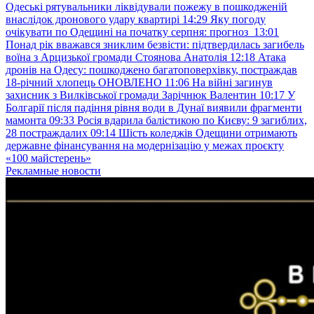
Одеські рятувальники ліквідували пожежу в пошкодженій
внаслідок дронового удару квартирі
14:29
Яку погоду
очікувати по Одещині на початку серпня: прогноз
13:01
Понад рік вважався зниклим безвісти: підтвердилась загибель
воїна з Арцизької громади Стоянова Анатолія
12:18
Атака
дронів на Одесу: пошкоджено багатоповерхівку, постраждав
18-річний хлопець ОНОВЛЕНО
11:06
На війні загинув
захисник з Вилківської громади Зарічнюк Валентин
10:17
У
Болгарії після падіння рівня води в Дунаї виявили фрагменти
мамонта
09:33
Росія вдарила балістикою по Києву: 9 загиблих,
28 постраждалих
09:14
Шість коледжів Одещини отримають
державне фінансування на модернізацію у межах проєкту
«100 майстерень»
Рекламные новости