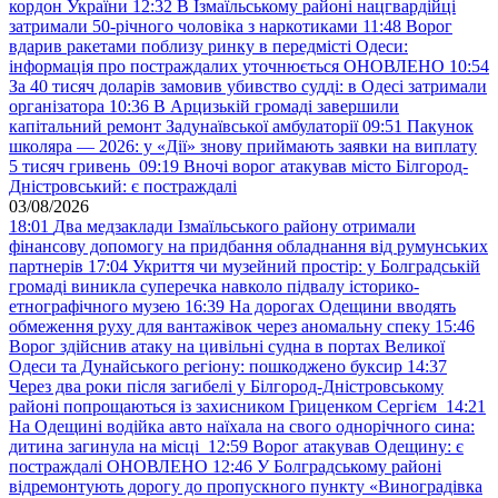
кордон України
12:32
В Ізмаїльському районі нацгвардійці
затримали 50-річного чоловіка з наркотиками
11:48
Ворог
вдарив ракетами поблизу ринку в передмісті Одеси:
інформація про постраждалих уточнюється ОНОВЛЕНО
10:54
За 40 тисяч доларів замовив убивство судді: в Одесі затримали
організатора
10:36
В Арцизькій громаді завершили
капітальний ремонт Задунаївської амбулаторії
09:51
Пакунок
школяра — 2026: у «Дії» знову приймають заявки на виплату
5 тисяч гривень
09:19
Вночі ворог атакував місто Білгород-
Дністровський: є постраждалі
03/08/2026
18:01
Два медзаклади Ізмаїльського району отримали
фінансову допомогу на придбання обладнання від румунських
партнерів
17:04
Укриття чи музейний простір: у Болградській
громаді виникла суперечка навколо підвалу історико-
етнографічного музею
16:39
На дорогах Одещини вводять
обмеження руху для вантажівок через аномальну спеку
15:46
Ворог здійснив атаку на цивільні судна в портах Великої
Одеси та Дунайського регіону: пошкоджено буксир
14:37
Через два роки після загибелі у Білгород-Дністровському
районі попрощаються із захисником Гриценком Сергієм
14:21
На Одещині водійка авто наїхала на свого однорічного сина:
дитина загинула на місці
12:59
Ворог атакував Одещину: є
постраждалі ОНОВЛЕНО
12:46
У Болградському районі
відремонтують дорогу до пропускного пункту «Виноградівка