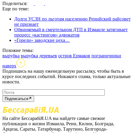
Поделиться:
Еще по теме:
Долги УСЗН по льготам населению Ренийский райсовет
не признает
Обвиняемый в смертельном ДТП в Измаиле затягивает
процесс «кастингом» адвокатов
«Горели» заводские цеха…
Похожие темы:
вырубка
вырубка деревьев
остров Ермаков
пограничники
наверх
Подпишись на нашу еженедельную рассылку, чтобы быть в
курсе последних событий. Никакого спама, только актуальные
новости.
Подписаться
На сайте БессарабіЯ.UA вы найдете самые свежие
публикации о жизни Измаила, Рени, Килии, Болграда,
Арциза, Сараты, Татарбунар, Тарутино, Белгорода-