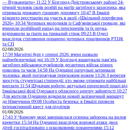
— Вулканешти»
11:22
У Білгород-Дністровському районі 24-
річний чоловік скоїв розбій на матір загиблого захисника, яка
отримала державну грошову допомогу
10:47
В Ізмаїлі
відкрито реєстрацію на участь в акції «Шкільний портфелик
2026»
10:34
Чотирьох молодиків із Саф’янівської громади, які
вчинили розбійний напад на пенсіонерів та їх онука,
відправили за ґрати на тривалий строк
09:23
В Одесі
внаслідок стрілянини поранено чотирьох працівників РТЦК
та СП
02/08/2026
17:59
Магнітні бурі у серпні 2026: вчені назвали
найнебезпечніші дні
16:19
У Болграді вшанували пам’ять
загиблих військовослужбовців десантних військ різних
поколінь та часів
14:58
На Одещині патрульні затримали
чоловіка, який погрожував перехожим ножем
13:26
З вересня
зростуть студентські стипендії: хто зможе отримати найбільші
виплати
11:54
Шукачам роботи: актуальні пропозиції праці від
Ізмаїльської філії Одеського обласного центру зайнятості
10:27
Для жителів Одещини відкрили новий залізничний маршрут
до Німеччини
09:08
Особиста безпека: в Ізмаїлі провели
інтерактивний квест для підлітків
01/08/2026
17:43
У Чорному морі завершилася сезонна заборона на вилов
креветки
15:34
На Одещині внаслідок ворожої атаки двох
дітей госпіталізовано з осколковими пораненнями
15:12