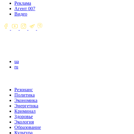
Реклама
Агент 007
Видео
ua
ru
Резонанс
Политика
Экономика
Энергетика
Криминал
Здоровье
Экология
Образование
Культура