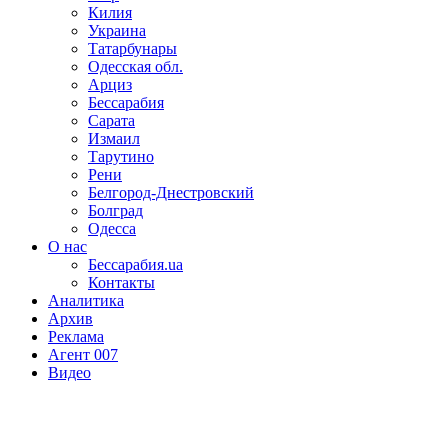
Килия
Украина
Татарбунары
Одесская обл.
Арциз
Бессарабия
Сарата
Измаил
Тарутино
Рени
Белгород-Днестровский
Болград
Одесса
О нас
Бессарабия.ua
Контакты
Аналитика
Архив
Реклама
Агент 007
Видео