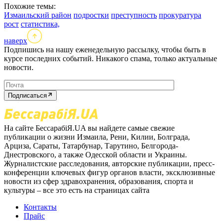
Похожие темы:
Измаильский район
подростки
преступность
прокуратура
рост
статистика,
наверх
Подпишись на нашу еженедельную рассылку, чтобы быть в
курсе последних событий. Никакого спама, только актуальные
новости.
Подписаться
На сайте БессарабіЯ.UA вы найдете самые свежие
публикации о жизни Измаила, Рени, Килии, Болграда,
Арциза, Сараты, Татарбунар, Тарутино, Белгорода-
Днестровского, а также Одесской области и Украины.
Журналистские расследования, авторские публикации, пресс-
конференции ключевых фигур органов власти, эксклюзивные
новости из сфер здравохранения, образования, спорта и
культуры – все это есть на страницах сайта
Контакты
Прайс