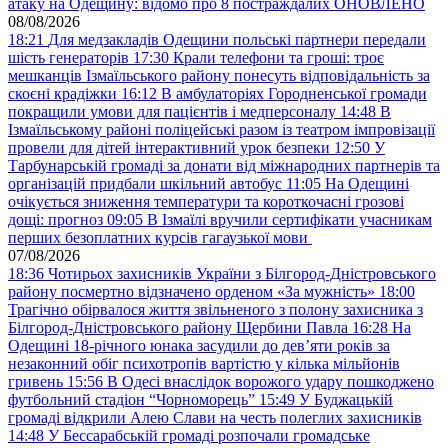
атаку на Одещину: відомо про 8 постраждалих ОНОВЛЕНО
08/08/2026
18:21
Для медзакладів Одещини польські партнери передали
шість генераторів
17:30
Крали телефони та гроші: троє
мешканців Ізмаїльського району понесуть відповідальність за
скоєні крадіжки
16:12
В амбулаторіях Городненської громади
покращили умови для пацієнтів і медперсоналу
14:48
В
Ізмаїльському районі поліцейські разом із театром імпровізації
провели для дітей інтерактивний урок безпеки
12:50
У
Тарбунарській громаді за донати від міжнародних партнерів та
організацій придбали шкільний автобус
11:05
На Одещині
очікується зниження температури та короткочасні грозові
дощі: прогноз
09:05
В Ізмаїлі вручили сертифікати учасникам
перших безоплатних курсів гагаузької мови
07/08/2026
18:36
Чотирьох захисників України з Білгород-Дністровського
району посмертно відзначено орденом «За мужність»
18:00
Трагічно обірвалося життя звільненого з полону захисника з
Білгород-Дністровського району Щербини Павла
16:28
На
Одещині 18-річного юнака засудили до дев’яти років за
незаконний обіг психотропів вартістю у кілька мільйонів
гривень
15:56
В Одесі внаслідок ворожого удару пошкоджено
футбольний стадіон “Чорноморець”
15:49
У Буджацькій
громаді відкрили Алею Слави на честь полеглих захисників
14:48
У Бессарабській громаді розпочали громадське