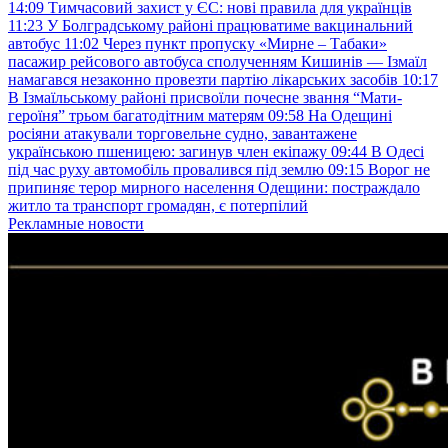
14:09
Тимчасовий захист у ЄС: нові правила для українців
11:23
У Болградському районі працюватиме вакцинальний
автобус
11:02
Через пункт пропуску «Мирне – Табаки»
пасажир рейсового автобуса сполученням Кишинів — Ізмаїл
намагався незаконно провезти партію лікарських засобів
10:17
В Ізмаїльському районі присвоїли почесне звання “Мати-
героїня” трьом багатодітним матерям
09:58
На Одещині
росіяни атакували торговельне судно, завантажене
українською пшеницею: загинув член екіпажу
09:44
В Одесі
під час руху автомобіль провалився під землю
09:15
Ворог не
припиняє терор мирного населення Одещини: постраждало
житло та транспорт громадян, є потерпілий
Рекламные новости