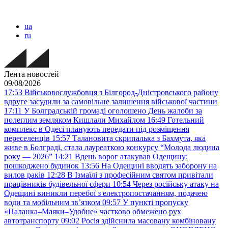
ua
ru
Лента новостей
09/08/2026
17:53
Військовослужбовця з Білгород-Дністровського району
вдруге засудили за самовільне залишення військової частини
17:11
У Болградській громаді оголошено День жалоби за
полеглим земляком Кишлали Михайлом
16:49
Готельний
комплекс в Одесі планують передати під розміщення
переселенців
15:57
Талановита скрипалька з Бахмута, яка
живе в Болграді, стала лауреаткою конкурсу “Молода людина
року — 2026”
14:21
Вдень ворог атакував Одещину:
пошкоджено будинок
13:56
На Одещині вводять заборону на
вилов раків
12:28
В Ізмаїлі з професійним святом привітали
працівників будівельної сфери
10:54
Через російську атаку на
Одещині виникли перебої з електропостачанням, подачею
води та мобільним звʼязком
09:57
У пункті пропуску
«Паланка–Маяки–Удобне» частково обмежено рух
автотранспорту
09:02
Росія здійснила масовану комбіновану