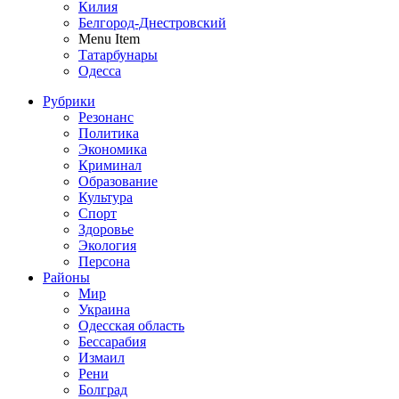
Килия
Белгород-Днестровский
Menu Item
Татарбунары
Одесса
Рубрики
Резонанс
Политика
Экономика
Криминал
Образование
Культура
Спорт
Здоровье
Экология
Персона
Районы
Мир
Украина
Одесская область
Бессарабия
Измаил
Рени
Болград