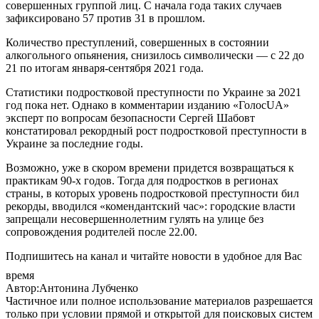
совершенных группой лиц. С начала года таких случаев
зафиксировано 57 против 31 в прошлом.
Количество преступлений, совершенных в состоянии
алкогольного опьянения, снизилось символически — с 22 до
21 по итогам января-сентября 2021 года.
Статистики подростковой преступности по Украине за 2021
год пока нет. Однако в комментарии изданию «ГолосUA»
эксперт по вопросам безопасности Сергей Шабовт
констатировал рекордный рост подростковой преступности в
Украине за последние годы.
Возможно, уже в скором времени придется возвращаться к
практикам 90-х годов. Тогда для подростков в регионах
страны, в которых уровень подростковой преступности бил
рекорды, вводился «комендантский час»: городские власти
запрещали несовершеннолетним гулять на улице без
сопровождения родителей после 22.00.
Подпишитесь на канал и читайте новости в удобное для Вас
время
Автор:Антонина Лубченко
Частичное или полное использование материалов разрешается
только при условии прямой и открытой для поисковых систем