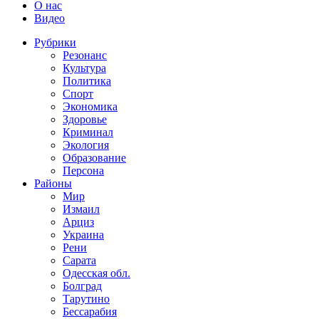
О нас
Видео
Рубрики
Резонанс
Культура
Политика
Спорт
Экономика
Здоровье
Криминал
Экология
Образование
Персона
Районы
Мир
Измаил
Арциз
Украина
Рени
Сарата
Одесская обл.
Болград
Тарутино
Бессарабия