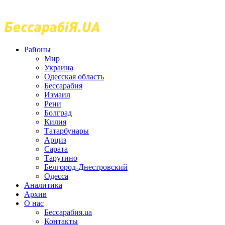
Районы
Мир
Украина
Одесская область
Бессарабия
Измаил
Рени
Болград
Килия
Татарбунары
Арциз
Сарата
Тарутино
Белгород-Днестровский
Одесса
Аналитика
Архив
О нас
Бессарабия.ua
Контакты