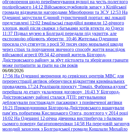
обговорення щодо перейменування вулиці на честь полеглого
поліцейського
14:12
Військовослужбовців запасу з Кілійської
громади відзначили нагородами Міноборони та ЗСУ
12:53
На
Одещині запустили Єдиний туристичний портал: які локації
представлені
12:02
Ізмаїльські гвардійці виявили 12-річного
хлопця, який після сварки з батьками хотів втекти до Одеси
11:37
Підвал музею в Болграді передали під укриття, але
експозицію обіцяють зберегти
10:46
Жителька Одещини
просила суд стягнути з росії 50 тисяч євро моральної шкоди
через страх та порушення звичного способу життя внаслідок
військової агресії
09:34
42-річний житель Білгород-
Дністровського району за збут пістолета та зберігання гранати
може потрапити за ґрати на сім років
06/08/2026
17:56
На Одещині звернення до сервісних центрів МВС для
перереєстрації автівок обернулися відкриттям кримінальних
проваджень
17:24
Реалізація проєкту “Ізмаїл. Фабрика-кухня”
перейшла до етапу укладення договору
16:43
У Білгород-
Дністровському районі сталася ДТП: рятувальники
деблокували постраждалу пасажирку з понівеченої автівки
16:21
Прикордонники Білгорода-Дністровського вшанували
пам’ять побратима Кислицького Олега, полеглого у 2014 році
16:02
На Одещині 12-річна дівчинка вистрибнула з балкона
сьомого поверху багатоповерхівки
14:58
На передовій загинув
молодий захисник з Болградської громади Кишлали Михайло