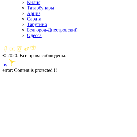
Килия
Татарбунары
Арциз
Сарата
Тарутино
Белгород-Днестровский
Одесса
© 2020. Все права соблюдены.
by
error:
Content is protected !!