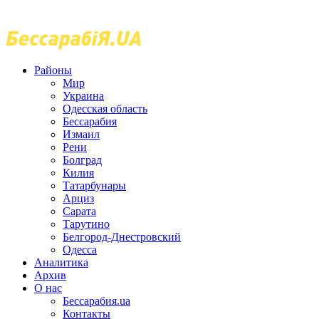
Районы
Мир
Украина
Одесская область
Бессарабия
Измаил
Рени
Болград
Килия
Татарбунары
Арциз
Сарата
Тарутино
Белгород-Днестровский
Одесса
Аналитика
Архив
О нас
Бессарабия.ua
Контакты