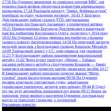
17:56
На Одещині звернення до сервісних центрів МВС для
перереєстрації автівок обернулися відкриттям кримінальних
проваджень
17:24
Реалізація проєкту “Ізмаїл. Фабрика-кухня”
перейшла до етапу укладення договору
16:43
У Білгород-
Дністровському районі сталася ДТП: рятувальники
деблокували постраждалу пасажирку з понівеченої автівки
16:21
Прикордонники Білгорода-Дністровського вшанували
пам’ять побратима Кислицького Олега, полеглого у 2014 році
16:02
На Одещині 12-річна дівчинка вистрибнула з балкона
сьомого поверху багатоповерхівки
14:58
На передовій загинув
молодий захисник з Болградської громади Кишлали Михайло
14:09
Тимчасовий захист у ЄС: нові правила для українців
11:23
У Болградському районі працюватиме вакцинальний
автобус
11:02
Через пункт пропуску «Мирне – Табаки»
пасажир рейсового автобуса сполученням Кишинів — Ізмаїл
намагався незаконно провезти партію лікарських засобів
10:17
В Ізмаїльському районі присвоїли почесне звання “Мати-
героїня” трьом багатодітним матерям
09:58
На Одещині
росіяни атакували торговельне судно, завантажене
українською пшеницею: загинув член екіпажу
09:44
В Одесі
під час руху автомобіль провалився під землю
09:15
Ворог не
припиняє терор мирного населення Одещини: постраждало
житло та транспорт громадян, є потерпілий
Рекламные новости