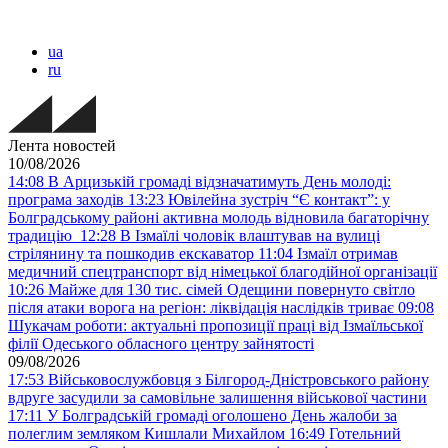
ua
ru
Лента новостей
10/08/2026
14:08
В Арцизькій громаді відзначатимуть День молоді:
програма заходів
13:23
Ювілейна зустріч “Є контакт”: у
Болградському районі активна молодь відновила багаторічну
традицію
12:28
В Ізмаїлі чоловік влаштував на вулиці
стрілянину та пошкодив екскаватор
11:04
Ізмаїл отримав
медичний спецтранспорт від німецької благодійної організації
10:26
Майже для 130 тис. сімей Одещини повернуто світло
після атаки ворога на регіон: ліквідація наслідків триває
09:08
Шукачам роботи: актуальні пропозиції праці від Ізмаїльської
філії Одеського обласного центру зайнятості
09/08/2026
17:53
Військовослужбовця з Білгород-Дністровського району
вдруге засудили за самовільне залишення військової частини
17:11
У Болградській громаді оголошено День жалоби за
полеглим земляком Кишлали Михайлом
16:49
Готельний