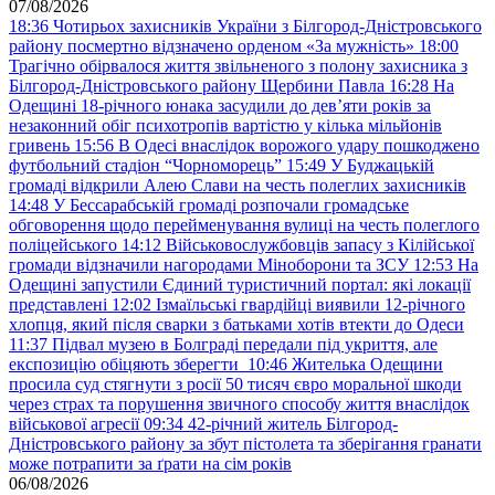
07/08/2026
18:36
Чотирьох захисників України з Білгород-Дністровського
району посмертно відзначено орденом «За мужність»
18:00
Трагічно обірвалося життя звільненого з полону захисника з
Білгород-Дністровського району Щербини Павла
16:28
На
Одещині 18-річного юнака засудили до дев’яти років за
незаконний обіг психотропів вартістю у кілька мільйонів
гривень
15:56
В Одесі внаслідок ворожого удару пошкоджено
футбольний стадіон “Чорноморець”
15:49
У Буджацькій
громаді відкрили Алею Слави на честь полеглих захисників
14:48
У Бессарабській громаді розпочали громадське
обговорення щодо перейменування вулиці на честь полеглого
поліцейського
14:12
Військовослужбовців запасу з Кілійської
громади відзначили нагородами Міноборони та ЗСУ
12:53
На
Одещині запустили Єдиний туристичний портал: які локації
представлені
12:02
Ізмаїльські гвардійці виявили 12-річного
хлопця, який після сварки з батьками хотів втекти до Одеси
11:37
Підвал музею в Болграді передали під укриття, але
експозицію обіцяють зберегти
10:46
Жителька Одещини
просила суд стягнути з росії 50 тисяч євро моральної шкоди
через страх та порушення звичного способу життя внаслідок
військової агресії
09:34
42-річний житель Білгород-
Дністровського району за збут пістолета та зберігання гранати
може потрапити за ґрати на сім років
06/08/2026