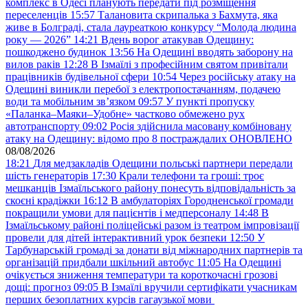
комплекс в Одесі планують передати під розміщення
переселенців
15:57
Талановита скрипалька з Бахмута, яка
живе в Болграді, стала лауреаткою конкурсу “Молода людина
року — 2026”
14:21
Вдень ворог атакував Одещину:
пошкоджено будинок
13:56
На Одещині вводять заборону на
вилов раків
12:28
В Ізмаїлі з професійним святом привітали
працівників будівельної сфери
10:54
Через російську атаку на
Одещині виникли перебої з електропостачанням, подачею
води та мобільним звʼязком
09:57
У пункті пропуску
«Паланка–Маяки–Удобне» частково обмежено рух
автотранспорту
09:02
Росія здійснила масовану комбіновану
атаку на Одещину: відомо про 8 постраждалих ОНОВЛЕНО
08/08/2026
18:21
Для медзакладів Одещини польські партнери передали
шість генераторів
17:30
Крали телефони та гроші: троє
мешканців Ізмаїльського району понесуть відповідальність за
скоєні крадіжки
16:12
В амбулаторіях Городненської громади
покращили умови для пацієнтів і медперсоналу
14:48
В
Ізмаїльському районі поліцейські разом із театром імпровізації
провели для дітей інтерактивний урок безпеки
12:50
У
Тарбунарській громаді за донати від міжнародних партнерів та
організацій придбали шкільний автобус
11:05
На Одещині
очікується зниження температури та короткочасні грозові
дощі: прогноз
09:05
В Ізмаїлі вручили сертифікати учасникам
перших безоплатних курсів гагаузької мови