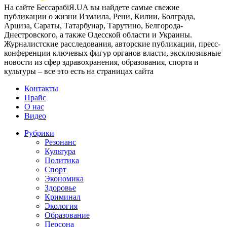
На сайте БессарабіЯ.UA вы найдете самые свежие
публикации о жизни Измаила, Рени, Килии, Болграда,
Арциза, Сараты, Татарбунар, Тарутино, Белгорода-
Днестровского, а также Одесской области и Украины.
Журналистские расследования, авторские публикации, пресс-
конференции ключевых фигур органов власти, эксклюзивные
новости из сфер здравохранения, образования, спорта и
культуры – все это есть на страницах сайта
Контакты
Прайс
О нас
Видео
Рубрики
Резонанс
Культура
Политика
Спорт
Экономика
Здоровье
Криминал
Экология
Образование
Персона