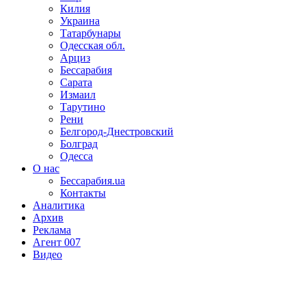
Килия
Украина
Татарбунары
Одесская обл.
Арциз
Бессарабия
Сарата
Измаил
Тарутино
Рени
Белгород-Днестровский
Болград
Одесса
О нас
Бессарабия.ua
Контакты
Аналитика
Архив
Реклама
Агент 007
Видео