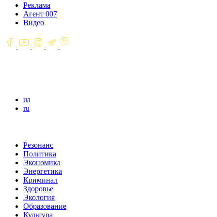
Реклама
Агент 007
Видео
ua
ru
Резонанс
Политика
Экономика
Энергетика
Криминал
Здоровье
Экология
Образование
Культура