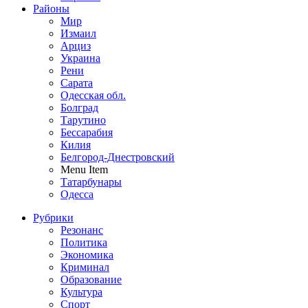
Районы
Мир
Измаил
Арциз
Украина
Рени
Сарата
Одесская обл.
Болград
Тарутино
Бессарабия
Килия
Белгород-Днестровский
Menu Item
Татарбунары
Одесса
Рубрики
Резонанс
Политика
Экономика
Криминал
Образование
Культура
Спорт