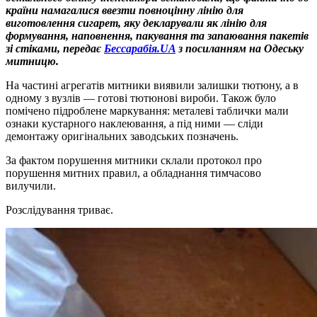
країни намагалися ввезти повноцінну лінію для
виготовлення сигарет, яку декларували як лінію для
формування, наповнення, пакування та запаювання пакетів
зі стіками, передає
Бессарабія.UA
з посиланням на Одеську
митницю.
На частині агрегатів митники виявили залишки тютюну, а в
одному з вузлів — готові тютюнові вироби. Також було
помічено підроблене маркування: металеві таблички мали
ознаки кустарного наклеювання, а під ними — сліди
демонтажу оригінальних заводських позначень.
За фактом порушення митники склали протокол про
порушення митних правил, а обладнання тимчасово
вилучили.
Розслідування триває.