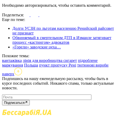
Необходимо авторизироваться, чтобы оставить комментарий.
Поделиться:
Еще по теме:
Долги УСЗН по льготам населению Ренийский райсовет
не признает
Обвиняемый в смертельном ДТП в Измаиле затягивает
процесс «кастингом» адвокатов
«Горели» заводские цеха…
Похожие темы:
вантажівка
лінія для виробництва сигарет
підроблене
маркування
Польща
пункт пропуску Рені
тютюнові вироби
наверх
Подпишись на нашу еженедельную рассылку, чтобы быть в
курсе последних событий. Никакого спама, только актуальные
новости.
Подписаться