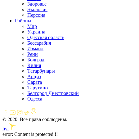
Здоровье
Экология
Персона
Районы
Мир
Украина
Одесская область
Бессарабия
Измаил
Рени
Болград
Килия
Татарбунары
Арциз
Сарата
Тарутино
Белгород-Днестровский
Одесса
© 2020. Все права соблюдены.
by
error:
Content is protected !!