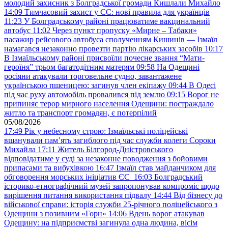
молодий захисник з Болградської громади Кишлали Михайло
14:09
Тимчасовий захист у ЄС: нові правила для українців
11:23
У Болградському районі працюватиме вакцинальний
автобус
11:02
Через пункт пропуску «Мирне – Табаки»
пасажир рейсового автобуса сполученням Кишинів — Ізмаїл
намагався незаконно провезти партію лікарських засобів
10:17
В Ізмаїльському районі присвоїли почесне звання “Мати-
героїня” трьом багатодітним матерям
09:58
На Одещині
росіяни атакували торговельне судно, завантажене
українською пшеницею: загинув член екіпажу
09:44
В Одесі
під час руху автомобіль провалився під землю
09:15
Ворог не
припиняє терор мирного населення Одещини: постраждало
житло та транспорт громадян, є потерпілий
05/08/2026
17:49
Рік у небесному строю: Ізмаїльські поліцейські
вшанували пам’ять загиблого під час служби колеги Сороки
Михайла
17:11
Житель Білгород-Дністровського
відповідатиме у суді за незаконне поводження з бойовими
припасами та вибухівкою
16:47
Ізмаїл став майданчиком для
обговорення морських ініціатив ЄС
16:03
Болградський
історико-етнографічний музей запропонував компроміс щодо
вирішення питання використання підвалу
14:44
Від бізнесу до
військової справи: історія служби 25-річного поліцейського з
Одещини з позивним «Горн»
14:06
Вдень ворог атакував
Одещину: на підприємстві загинула одна людина, вісім