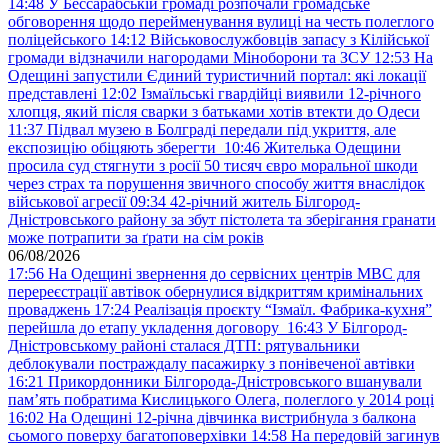
14:48
У Бессарабській громаді розпочали громадське
обговорення щодо перейменування вулиці на честь полеглого
поліцейського
14:12
Військовослужбовців запасу з Кілійської
громади відзначили нагородами Міноборони та ЗСУ
12:53
На
Одещині запустили Єдиний туристичний портал: які локації
представлені
12:02
Ізмаїльські гвардійці виявили 12-річного
хлопця, який після сварки з батьками хотів втекти до Одеси
11:37
Підвал музею в Болграді передали під укриття, але
експозицію обіцяють зберегти
10:46
Жителька Одещини
просила суд стягнути з росії 50 тисяч євро моральної шкоди
через страх та порушення звичного способу життя внаслідок
військової агресії
09:34
42-річний житель Білгород-
Дністровського району за збут пістолета та зберігання гранати
може потрапити за ґрати на сім років
06/08/2026
17:56
На Одещині звернення до сервісних центрів МВС для
перереєстрації автівок обернулися відкриттям кримінальних
проваджень
17:24
Реалізація проєкту “Ізмаїл. Фабрика-кухня”
перейшла до етапу укладення договору
16:43
У Білгород-
Дністровському районі сталася ДТП: рятувальники
деблокували постраждалу пасажирку з понівеченої автівки
16:21
Прикордонники Білгорода-Дністровського вшанували
пам’ять побратима Кислицького Олега, полеглого у 2014 році
16:02
На Одещині 12-річна дівчинка вистрибнула з балкона
сьомого поверху багатоповерхівки
14:58
На передовій загинув