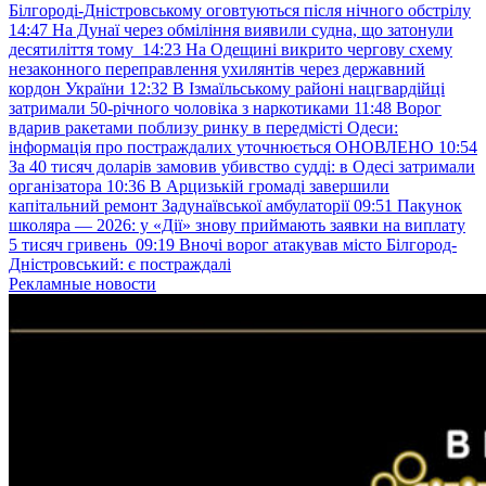
Білгороді-Дністровському оговтуються після нічного обстрілу
14:47
На Дунаї через обміління виявили судна, що затонули
десятиліття тому
14:23
На Одещині викрито чергову схему
незаконного переправлення ухилянтів через державний
кордон України
12:32
В Ізмаїльському районі нацгвардійці
затримали 50-річного чоловіка з наркотиками
11:48
Ворог
вдарив ракетами поблизу ринку в передмісті Одеси:
інформація про постраждалих уточнюється ОНОВЛЕНО
10:54
За 40 тисяч доларів замовив убивство судді: в Одесі затримали
організатора
10:36
В Арцизькій громаді завершили
капітальний ремонт Задунаївської амбулаторії
09:51
Пакунок
школяра — 2026: у «Дії» знову приймають заявки на виплату
5 тисяч гривень
09:19
Вночі ворог атакував місто Білгород-
Дністровський: є постраждалі
Рекламные новости