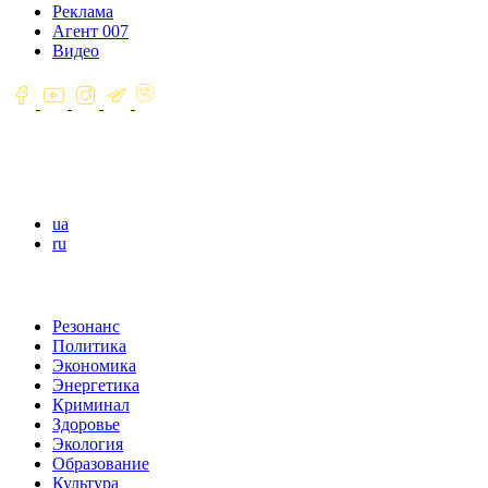
Реклама
Агент 007
Видео
ua
ru
Резонанс
Политика
Экономика
Энергетика
Криминал
Здоровье
Экология
Образование
Культура