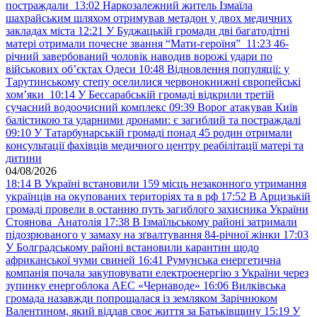
постраждали
13:02
Наркозалежний житель Ізмаїла
шахрайським шляхом отримував метадон у двох медичних
закладах міста
12:21
У Буджацькій громади дві багатодітні
матері отримали почесне звання “Мати-героїня”
11:23
46-
річний завербований чоловік наводив ворожі удари по
військових обʼєктах Одеси
10:48
Відновлення популяції: у
Тарутинському степу оселилися червонокнижні європейські
хом’яки
10:14
У Бессарабській громаді відкрили третій
сучасний водоочисний комплекс
09:39
Ворог атакував Київ
балістикою та ударними дронами: є загиблий та постраждалі
09:10
У Татарбунарській громаді понад 45 родин отримали
консультації фахівців медичного центру реабілітації матері та
дитини
04/08/2026
18:14
В Україні встановили 159 місць незаконного утримання
українців на окупованих територіях та в рф
17:52
В Арцизькій
громаді провели в останню путь загиблого захисника України
Стоянова Анатолія
17:38
В Ізмаїльському районі затримали
підозрюваного у замаху на зґвалтування 84-річної жінки
17:03
У Болградському районі встановили карантин щодо
африканської чуми свиней
16:41
Румунська енергетична
компанія почала закуповувати електроенергію з України через
зупинку енергоблока АЕС «Чернаводе»
16:06
Вилківська
громада назавжди попрощалася із земляком Зарічнюком
Валентином, який віддав своє життя за Батьківщину
15:19
У