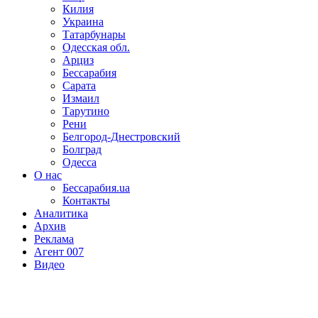
Килия
Украина
Татарбунары
Одесская обл.
Арциз
Бессарабия
Сарата
Измаил
Тарутино
Рени
Белгород-Днестровский
Болград
Одесса
О нас
Бессарабия.ua
Контакты
Аналитика
Архив
Реклама
Агент 007
Видео