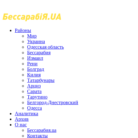
Районы
Мир
Украина
Одесская область
Бессарабия
Измаил
Рени
Болград
Килия
Татарбунары
Арциз
Сарата
Тарутино
Белгород-Днестровский
Одесса
Аналитика
Архив
О нас
Бессарабия.ua
Контакты