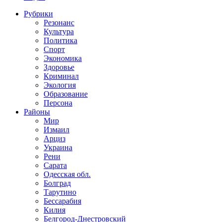
Рубрики
Резонанс
Культура
Политика
Спорт
Экономика
Здоровье
Криминал
Экология
Образование
Персона
Районы
Мир
Измаил
Арциз
Украина
Рени
Сарата
Одесская обл.
Болград
Тарутино
Бессарабия
Килия
Белгород-Днестровский