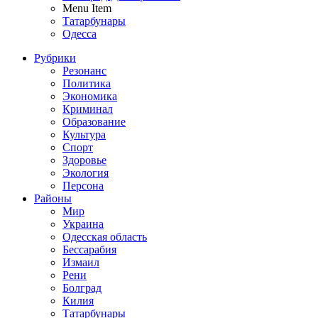
Menu Item
Татарбунары
Одесса
Рубрики
Резонанс
Политика
Экономика
Криминал
Образование
Культура
Спорт
Здоровье
Экология
Персона
Районы
Мир
Украина
Одесская область
Бессарабия
Измаил
Рени
Болград
Килия
Татарбунары