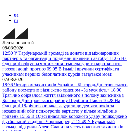
ua
ru
Лента новостей
08/08/2026
12:50
У Тарбунарській громаді за донати від міжнародних
партнерів та організацій придбали шкільний автобус
11:05
На
Одещині очікується зниження температури та короткочасні
грозові дощі: прогноз
09:05
В Ізмаїлі вручили сертифікати
учасникам перших безоплатних курсів гагаузької мови
07/08/2026
18:36
Чотирьох захисників України з Білгород-Дністровського
району посмертно відзначено орденом «За мужність»
18:00
Трагічно обірвалося життя звільненого з полону захисника з
Білгород-Дністровського району Щербини Павла
16:28
На
Одещині 18-річного юнака засудили до дев’яти років за
незаконний обіг психотропів вартістю у кілька мільйонів
гривень
15:56
В Одесі внаслідок ворожого удару пошкоджено
футбольний стадіон “Чорноморець”
15:49
У Буджацькій
громаді відкрили Алею Слави на честь полеглих захисників