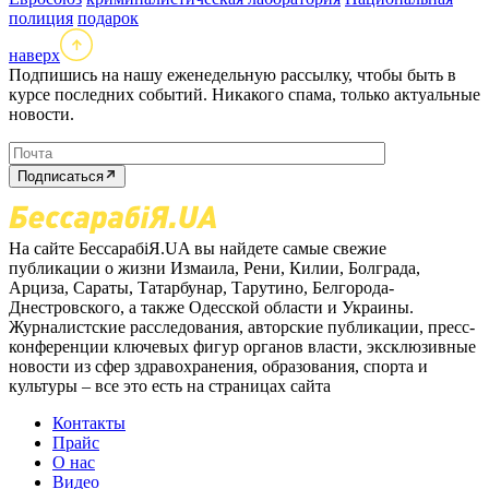
полиция
подарок
наверх
Подпишись на нашу еженедельную рассылку, чтобы быть в
курсе последних событий. Никакого спама, только актуальные
новости.
Подписаться
На сайте БессарабіЯ.UA вы найдете самые свежие
публикации о жизни Измаила, Рени, Килии, Болграда,
Арциза, Сараты, Татарбунар, Тарутино, Белгорода-
Днестровского, а также Одесской области и Украины.
Журналистские расследования, авторские публикации, пресс-
конференции ключевых фигур органов власти, эксклюзивные
новости из сфер здравохранения, образования, спорта и
культуры – все это есть на страницах сайта
Контакты
Прайс
О нас
Видео