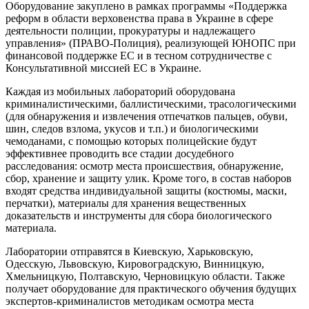
Оборудование закуплено в рамках программы «Поддержка
реформ в области верховенства права в Украине в сфере
деятельности полиции, прокуратуры и надлежащего
управления» (ПРАВО-Полиция), реализующей ЮНОПС при
финансовой поддержке ЕС и в тесном сотрудничестве с
Консультативной миссией ЕС в Украине.
Каждая из мобильных лабораторий оборудована
криминалистическими, баллистическими, трасологическими
(для обнаружения и извлечения отпечатков пальцев, обуви,
шин, следов взлома, укусов и т.п.) и биологическими
чемоданами, с помощью которых полицейские будут
эффективнее проводить все стадии досудебного
расследования: осмотр места происшествия, обнаружение,
сбор, хранение и защиту улик. Кроме того, в состав наборов
входят средства индивидуальной защиты (костюмы, маски,
перчатки), материалы для хранения вещественных
доказательств и инструменты для сбора биологического
материала.
Лаборатории отправятся в Киевскую, Харьковскую,
Одесскую, Львовскую, Кировоградскую, Винницкую,
Хмельницкую, Полтавскую, Черновицкую области. Также
получает оборудование для практического обучения будущих
экспертов-криминалистов методикам осмотра места