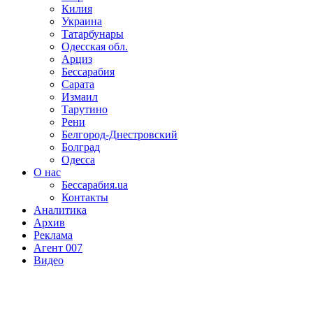
Килия
Украина
Татарбунары
Одесская обл.
Арциз
Бессарабия
Сарата
Измаил
Тарутино
Рени
Белгород-Днестровский
Болград
Одесса
О нас
Бессарабия.ua
Контакты
Аналитика
Архив
Реклама
Агент 007
Видео