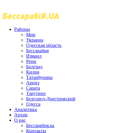
Районы
Мир
Украина
Одесская область
Бессарабия
Измаил
Рени
Болград
Килия
Татарбунары
Арциз
Сарата
Тарутино
Белгород-Днестровский
Одесса
Аналитика
Архив
О нас
Бессарабия.ua
Контакты