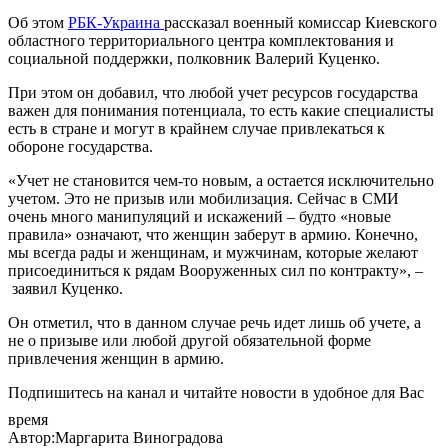
Об этом
РБК-Украина
рассказал военный комиссар Киевского
областного территориального центра комплектования и
социальной поддержки, полковник Валерий Куценко.
При этом он добавил, что любой учет ресурсов государства
важен для понимания потенциала, то есть какие специалисты
есть в стране и могут в крайнем случае привлекаться к
обороне государства.
«Учет не становится чем-то новым, а остается исключительно
учетом. Это не призыв или мобилизация. Сейчас в СМИ
очень много манипуляций и искажений – будто «новые
правила» означают, что женщин заберут в армию. Конечно,
мы всегда рады и женщинам, и мужчинам, которые желают
присоединиться к рядам Вооруженных сил по контракту», –
заявил Куценко.
Он отметил, что в данном случае речь идет лишь об учете, а
не о призыве или любой другой обязательной форме
привлечения женщин в армию.
Подпишитесь на канал и читайте новости в удобное для Вас
время
Автор:Маргарита Виноградова