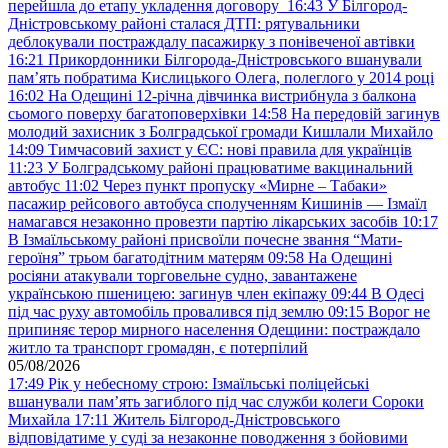
перейшла до етапу укладення договору
16:43
У Білгород-
Дністровському районі сталася ДТП: рятувальники
деблокували постраждалу пасажирку з понівеченої автівки
16:21
Прикордонники Білгорода-Дністровського вшанували
пам’ять побратима Кислицького Олега, полеглого у 2014 році
16:02
На Одещині 12-річна дівчинка вистрибнула з балкона
сьомого поверху багатоповерхівки
14:58
На передовій загинув
молодий захисник з Болградської громади Кишлали Михайло
14:09
Тимчасовий захист у ЄС: нові правила для українців
11:23
У Болградському районі працюватиме вакцинальний
автобус
11:02
Через пункт пропуску «Мирне – Табаки»
пасажир рейсового автобуса сполученням Кишинів — Ізмаїл
намагався незаконно провезти партію лікарських засобів
10:17
В Ізмаїльському районі присвоїли почесне звання “Мати-
героїня” трьом багатодітним матерям
09:58
На Одещині
росіяни атакували торговельне судно, завантажене
українською пшеницею: загинув член екіпажу
09:44
В Одесі
під час руху автомобіль провалився під землю
09:15
Ворог не
припиняє терор мирного населення Одещини: постраждало
житло та транспорт громадян, є потерпілий
05/08/2026
17:49
Рік у небесному строю: Ізмаїльські поліцейські
вшанували пам’ять загиблого під час служби колеги Сороки
Михайла
17:11
Житель Білгород-Дністровського
відповідатиме у суді за незаконне поводження з бойовими