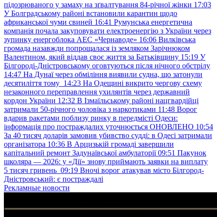
підозрюваного у замаху на зґвалтування 84-річної жінки
17:03
У Болградському районі встановили карантин щодо
африканської чуми свиней
16:41
Румунська енергетична
компанія почала закуповувати електроенергію з України через
зупинку енергоблока АЕС «Чернаводе»
16:06
Вилківська
громада назавжди попрощалася із земляком Зарічнюком
Валентином, який віддав своє життя за Батьківщину
15:19
У
Білгороді-Дністровському оговтуються після нічного обстрілу
14:47
На Дунаї через обміління виявили судна, що затонули
десятиліття тому
14:23
На Одещині викрито чергову схему
незаконного переправлення ухилянтів через державний
кордон України
12:32
В Ізмаїльському районі нацгвардійці
затримали 50-річного чоловіка з наркотиками
11:48
Ворог
вдарив ракетами поблизу ринку в передмісті Одеси:
інформація про постраждалих уточнюється ОНОВЛЕНО
10:54
За 40 тисяч доларів замовив убивство судді: в Одесі затримали
організатора
10:36
В Арцизькій громаді завершили
капітальний ремонт Задунаївської амбулаторії
09:51
Пакунок
школяра — 2026: у «Дії» знову приймають заявки на виплату
5 тисяч гривень
09:19
Вночі ворог атакував місто Білгород-
Дністровський: є постраждалі
Рекламные новости