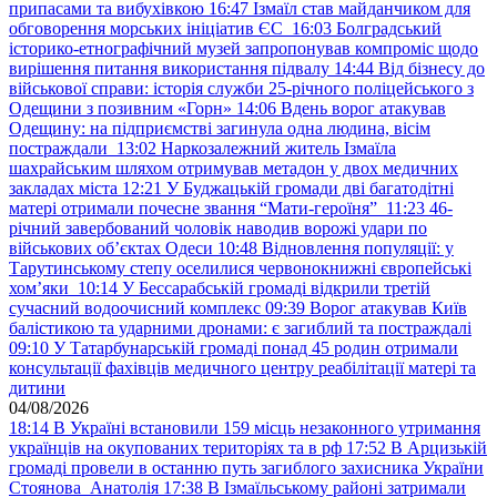
припасами та вибухівкою
16:47
Ізмаїл став майданчиком для
обговорення морських ініціатив ЄС
16:03
Болградський
історико-етнографічний музей запропонував компроміс щодо
вирішення питання використання підвалу
14:44
Від бізнесу до
військової справи: історія служби 25-річного поліцейського з
Одещини з позивним «Горн»
14:06
Вдень ворог атакував
Одещину: на підприємстві загинула одна людина, вісім
постраждали
13:02
Наркозалежний житель Ізмаїла
шахрайським шляхом отримував метадон у двох медичних
закладах міста
12:21
У Буджацькій громади дві багатодітні
матері отримали почесне звання “Мати-героїня”
11:23
46-
річний завербований чоловік наводив ворожі удари по
військових обʼєктах Одеси
10:48
Відновлення популяції: у
Тарутинському степу оселилися червонокнижні європейські
хом’яки
10:14
У Бессарабській громаді відкрили третій
сучасний водоочисний комплекс
09:39
Ворог атакував Київ
балістикою та ударними дронами: є загиблий та постраждалі
09:10
У Татарбунарській громаді понад 45 родин отримали
консультації фахівців медичного центру реабілітації матері та
дитини
04/08/2026
18:14
В Україні встановили 159 місць незаконного утримання
українців на окупованих територіях та в рф
17:52
В Арцизькій
громаді провели в останню путь загиблого захисника України
Стоянова Анатолія
17:38
В Ізмаїльському районі затримали