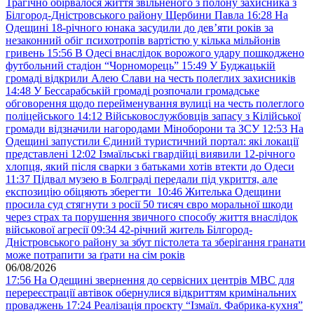
Трагічно обірвалося життя звільненого з полону захисника з
Білгород-Дністровського району Щербини Павла
16:28
На
Одещині 18-річного юнака засудили до дев’яти років за
незаконний обіг психотропів вартістю у кілька мільйонів
гривень
15:56
В Одесі внаслідок ворожого удару пошкоджено
футбольний стадіон “Чорноморець”
15:49
У Буджацькій
громаді відкрили Алею Слави на честь полеглих захисників
14:48
У Бессарабській громаді розпочали громадське
обговорення щодо перейменування вулиці на честь полеглого
поліцейського
14:12
Військовослужбовців запасу з Кілійської
громади відзначили нагородами Міноборони та ЗСУ
12:53
На
Одещині запустили Єдиний туристичний портал: які локації
представлені
12:02
Ізмаїльські гвардійці виявили 12-річного
хлопця, який після сварки з батьками хотів втекти до Одеси
11:37
Підвал музею в Болграді передали під укриття, але
експозицію обіцяють зберегти
10:46
Жителька Одещини
просила суд стягнути з росії 50 тисяч євро моральної шкоди
через страх та порушення звичного способу життя внаслідок
військової агресії
09:34
42-річний житель Білгород-
Дністровського району за збут пістолета та зберігання гранати
може потрапити за ґрати на сім років
06/08/2026
17:56
На Одещині звернення до сервісних центрів МВС для
перереєстрації автівок обернулися відкриттям кримінальних
проваджень
17:24
Реалізація проєкту “Ізмаїл. Фабрика-кухня”