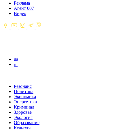
Реклама
Агент 007
Видео
ua
ru
Резонанс
Политика
Экономика
Энергетика
Криминал
Здоровье
Экология
Образование
Культура