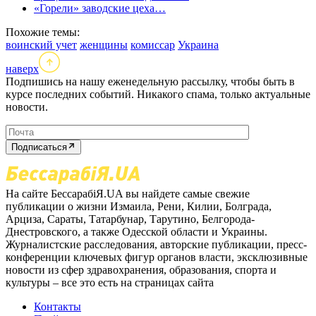
«Горели» заводские цеха…
Похожие темы:
воинский учет
женщины
комиссар
Украина
наверх
Подпишись на нашу еженедельную рассылку, чтобы быть в
курсе последних событий. Никакого спама, только актуальные
новости.
Подписаться
На сайте БессарабіЯ.UA вы найдете самые свежие
публикации о жизни Измаила, Рени, Килии, Болграда,
Арциза, Сараты, Татарбунар, Тарутино, Белгорода-
Днестровского, а также Одесской области и Украины.
Журналистские расследования, авторские публикации, пресс-
конференции ключевых фигур органов власти, эксклюзивные
новости из сфер здравохранения, образования, спорта и
культуры – все это есть на страницах сайта
Контакты