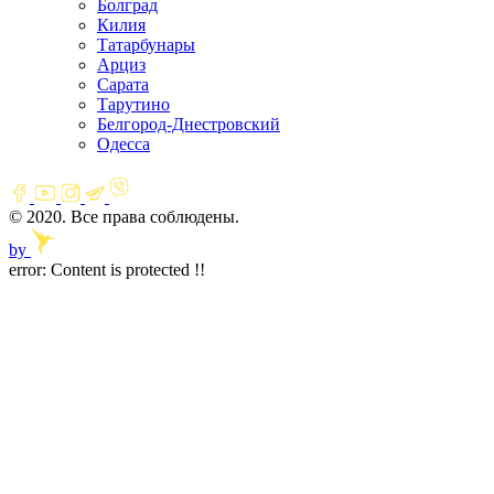
Болград
Килия
Татарбунары
Арциз
Сарата
Тарутино
Белгород-Днестровский
Одесса
© 2020. Все права соблюдены.
by
error:
Content is protected !!