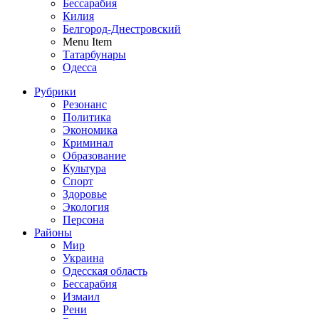
Бессарабия
Килия
Белгород-Днестровский
Menu Item
Татарбунары
Одесса
Рубрики
Резонанс
Политика
Экономика
Криминал
Образование
Культура
Спорт
Здоровье
Экология
Персона
Районы
Мир
Украина
Одесская область
Бессарабия
Измаил
Рени