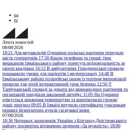
ua
ru
Лента новостей
08/08/2026
18:21
Для медзакладів Одещини польські партнери передали
шість генераторів
17:30
Крали телефони та гроші: троє
мешканців Ізмаїльського району понесуть відповідальність за
скоєні крадіжки
16:12
В амбулаторіях Городненської громади
покращили умови для пацієнтів і медперсоналу
14:48
В
Ізмаїльському районі поліцейські разом із театром імпровізації
провели для дітей інтерактивний урок безпеки
12:50
У
Тарбунарській громаді за донати від міжнародних партнерів та
організацій придбали шкільний автобус
11:05
На Одещині
очікується зниження температури та короткочасні грозові
дощі: прогноз
09:05
В Ізмаїлі вручили сертифікати учасникам
перших безоплатних курсів гагаузької мови
07/08/2026
18:36
Чотирьох захисників України з Білгород-Дністровського
району посмертно відзначено орденом «За мужність»
18:00