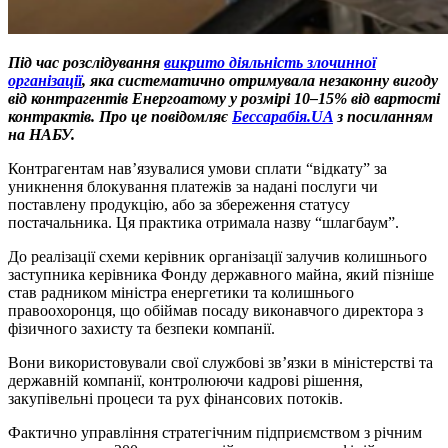
Під час розслідування
викрито діяльність злочинної
організації
, яка систематично отримувала незаконну вигоду
від контрагентів Енергоатому у розмірі 10–15% від вартості
контрактів.
Про це повідомляє
Бессарабія.UA
з посиланням
на НАБУ.
Контрагентам нав’язувалися умови сплати “відкату” за
уникнення блокування платежів за надані послуги чи
поставлену продукцію, або за збереження статусу
постачальника. Ця практика отримала назву “шлагбаум”.
До реалізації схеми керівник організації залучив колишнього
заступника керівника Фонду державного майна, який пізніше
став радником міністра енергетики та колишнього
правоохоронця, що обіймав посаду виконавчого директора з
фізичного захисту та безпеки компанії.
Вони використовували свої службові зв’язки в міністерстві та
державній компанії, контролюючи кадрові рішення,
закупівельні процеси та рух фінансових потоків.
Фактично управління стратегічним підприємством з річним