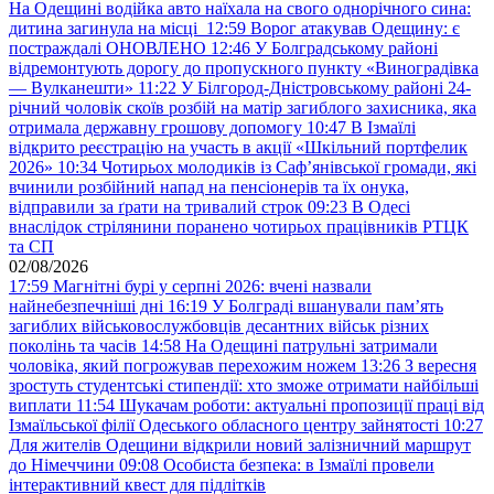
На Одещині водійка авто наїхала на свого однорічного сина:
дитина загинула на місці
12:59
Ворог атакував Одещину: є
постраждалі ОНОВЛЕНО
12:46
У Болградському районі
відремонтують дорогу до пропускного пункту «Виноградівка
— Вулканешти»
11:22
У Білгород-Дністровському районі 24-
річний чоловік скоїв розбій на матір загиблого захисника, яка
отримала державну грошову допомогу
10:47
В Ізмаїлі
відкрито реєстрацію на участь в акції «Шкільний портфелик
2026»
10:34
Чотирьох молодиків із Саф’янівської громади, які
вчинили розбійний напад на пенсіонерів та їх онука,
відправили за ґрати на тривалий строк
09:23
В Одесі
внаслідок стрілянини поранено чотирьох працівників РТЦК
та СП
02/08/2026
17:59
Магнітні бурі у серпні 2026: вчені назвали
найнебезпечніші дні
16:19
У Болграді вшанували пам’ять
загиблих військовослужбовців десантних військ різних
поколінь та часів
14:58
На Одещині патрульні затримали
чоловіка, який погрожував перехожим ножем
13:26
З вересня
зростуть студентські стипендії: хто зможе отримати найбільші
виплати
11:54
Шукачам роботи: актуальні пропозиції праці від
Ізмаїльської філії Одеського обласного центру зайнятості
10:27
Для жителів Одещини відкрили новий залізничний маршрут
до Німеччини
09:08
Особиста безпека: в Ізмаїлі провели
інтерактивний квест для підлітків