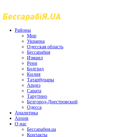
Районы
Мир
Украина
Одесская область
Бессарабия
Измаил
Рени
Болград
Килия
Татарбунары
Арциз
Сарата
Тарутино
Белгород-Днестровский
Одесса
Аналитика
Архив
О нас
Бессарабия.ua
Контакты