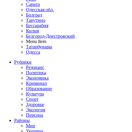
Сарата
Одесская обл.
Болград
Тарутино
Бессарабия
Килия
Белгород-Днестровский
Menu Item
Татарбунары
Одесса
Рубрики
Резонанс
Политика
Экономика
Криминал
Образование
Культура
Спорт
Здоровье
Экология
Персона
Районы
Мир
Украина