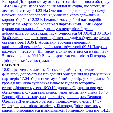
Білгороді-Дністровському оговтуються після нічного обстрілу
14:47
На Дунаї через обміління виявили судна, що затонули
десятиліття тому
14:23
На Одещині викрито чергову схему
незаконного переправлення ухилянтів через державний
кордон України
12:32
В Ізмаїльському районі нацгвардійці
затримали 50-річного чоловіка з наркотиками
11:48
Ворог
вдарив ракетами поблизу ринку в передмісті Одеси:
інформація про постраждалих уточнюється ОНОВЛЕНО
10:54
За 40 тисяч доларів замовив убивство судді: в Одесі затримали
організатора
10:36
В Арцизькій громаді завершили
капітальний ремонт Задунаївської амбулаторії
09:51
Пакунок
школяра — 2026: у «Дії» знову приймають заявки на виплату
5 тисяч гривень
09:19
Вночі ворог атакував місто Білгород-
Дністровський: є постраждалі
03/08/2026
18:01
Два медзаклади Ізмаїльського району отримали
фінансову допомогу на придбання обладнання від румунських
партнерів
17:04
Укриття чи музейний простір: у Болградській
громаді виникла суперечка навколо підвалу історико-
етнографічного музею
16:39
На дорогах Одещини вводять
обмеження руху для вантажівок через аномальну спеку
15:46
Ворог здійснив атаку на цивільні судна в портах Великої
Одеси та Дунайського регіону: пошкоджено буксир
14:37
Через два роки після загибелі у Білгород-Дністровському
районі попрощаються із захисником Гриценком Сергієм
14:21