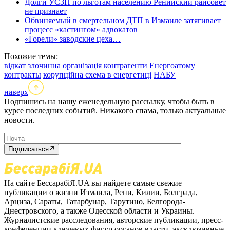
Долги УСЗН по льготам населению Ренийский райсовет
не признает
Обвиняемый в смертельном ДТП в Измаиле затягивает
процесс «кастингом» адвокатов
«Горели» заводские цеха…
Похожие темы:
відкат
злочинна організація
контрагенти Енергоатому
контракты
корупційна схема в енергетиці
НАБУ
наверх
Подпишись на нашу еженедельную рассылку, чтобы быть в
курсе последних событий. Никакого спама, только актуальные
новости.
Подписаться
На сайте БессарабіЯ.UA вы найдете самые свежие
публикации о жизни Измаила, Рени, Килии, Болграда,
Арциза, Сараты, Татарбунар, Тарутино, Белгорода-
Днестровского, а также Одесской области и Украины.
Журналистские расследования, авторские публикации, пресс-
конференции ключевых фигур органов власти, эксклюзивные