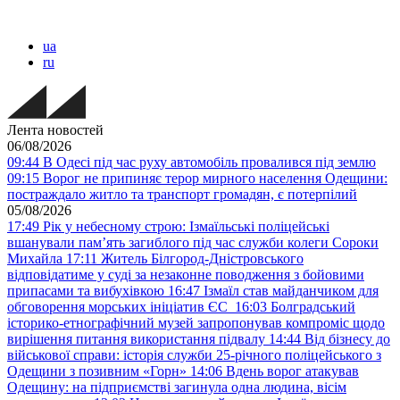
ua
ru
Лента новостей
06/08/2026
09:44
В Одесі під час руху автомобіль провалився під землю
09:15
Ворог не припиняє терор мирного населення Одещини:
постраждало житло та транспорт громадян, є потерпілий
05/08/2026
17:49
Рік у небесному строю: Ізмаїльські поліцейські
вшанували пам’ять загиблого під час служби колеги Сороки
Михайла
17:11
Житель Білгород-Дністровського
відповідатиме у суді за незаконне поводження з бойовими
припасами та вибухівкою
16:47
Ізмаїл став майданчиком для
обговорення морських ініціатив ЄС
16:03
Болградський
історико-етнографічний музей запропонував компроміс щодо
вирішення питання використання підвалу
14:44
Від бізнесу до
військової справи: історія служби 25-річного поліцейського з
Одещини з позивним «Горн»
14:06
Вдень ворог атакував
Одещину: на підприємстві загинула одна людина, вісім