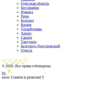
Одесская область
Бессарабия
Измаил
Рени
Болград
Килия
Татарбунары
Арциз
Сарата
Тарутино
Белгород-Днестровский
Одесса
© 2020. Все права соблюдены.
by
error:
Content is protected !!