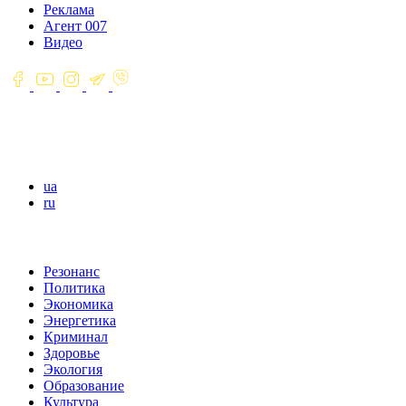
Реклама
Агент 007
Видео
ua
ru
Резонанс
Политика
Экономика
Энергетика
Криминал
Здоровье
Экология
Образование
Культура