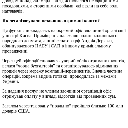
доходом понад 200 млрд грн здійснювалося не офіційними
посадовцями, а сторонніми особами, які взяли на себе роль
наглядачів.
Як легалізовували незаконно отримані кошти?
Ця функція покладалась на окремий офіс злочинної організації
у центрі Києва. Приміщення належало родині колишнього
народного депутата, а нині сенатора рф Андрія Деркача,
обвинуваченого НАБУ і САП в іншому кримінальному
провадженні.
Через цей офіс здійснювався суворий облік отриманих коштів,
велася “чорна бухгалтерія” та організовувалось відмивання
грошей через мережу компаній-нерезидентів. Значна частина
операцій, зокрема видача готівки, проводилась за межами
України.
За надання послуг не членам злочинної організації офіс
отримував оплату у вигляді відсотків від проведених сум.
Загалом через так звану “пральню” пройшло близько 100 млн
доларів США.