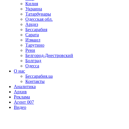
Килия
Украина
Татарбунары
Одесская обл.
Арциз
Бессарабия
Сарата
Измаил
Тарутино
Рени
Белгород-Днестровский
Болград
Одесса
О нас
Бессарабия.ua
Контакты
Аналитика
Архив
Реклама
Агент 007
Видео