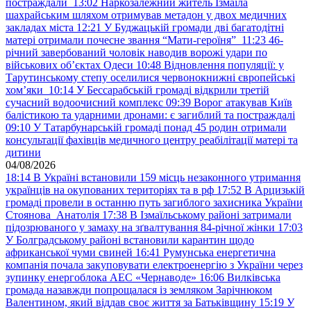
постраждали
13:02
Наркозалежний житель Ізмаїла
шахрайським шляхом отримував метадон у двох медичних
закладах міста
12:21
У Буджацькій громади дві багатодітні
матері отримали почесне звання “Мати-героїня”
11:23
46-
річний завербований чоловік наводив ворожі удари по
військових обʼєктах Одеси
10:48
Відновлення популяції: у
Тарутинському степу оселилися червонокнижні європейські
хом’яки
10:14
У Бессарабській громаді відкрили третій
сучасний водоочисний комплекс
09:39
Ворог атакував Київ
балістикою та ударними дронами: є загиблий та постраждалі
09:10
У Татарбунарській громаді понад 45 родин отримали
консультації фахівців медичного центру реабілітації матері та
дитини
04/08/2026
18:14
В Україні встановили 159 місць незаконного утримання
українців на окупованих територіях та в рф
17:52
В Арцизькій
громаді провели в останню путь загиблого захисника України
Стоянова Анатолія
17:38
В Ізмаїльському районі затримали
підозрюваного у замаху на зґвалтування 84-річної жінки
17:03
У Болградському районі встановили карантин щодо
африканської чуми свиней
16:41
Румунська енергетична
компанія почала закуповувати електроенергію з України через
зупинку енергоблока АЕС «Чернаводе»
16:06
Вилківська
громада назавжди попрощалася із земляком Зарічнюком
Валентином, який віддав своє життя за Батьківщину
15:19
У