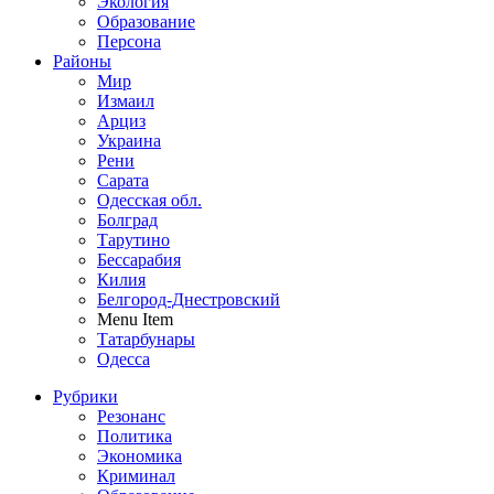
Экология
Образование
Персона
Районы
Мир
Измаил
Арциз
Украина
Рени
Сарата
Одесская обл.
Болград
Тарутино
Бессарабия
Килия
Белгород-Днестровский
Menu Item
Татарбунары
Одесса
Рубрики
Резонанс
Политика
Экономика
Криминал