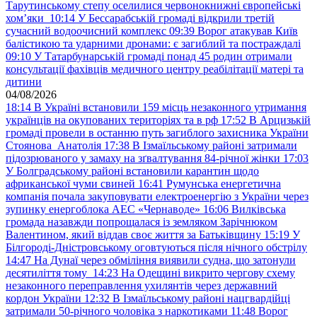
Тарутинському степу оселилися червонокнижні європейські
хом’яки
10:14
У Бессарабській громаді відкрили третій
сучасний водоочисний комплекс
09:39
Ворог атакував Київ
балістикою та ударними дронами: є загиблий та постраждалі
09:10
У Татарбунарській громаді понад 45 родин отримали
консультації фахівців медичного центру реабілітації матері та
дитини
04/08/2026
18:14
В Україні встановили 159 місць незаконного утримання
українців на окупованих територіях та в рф
17:52
В Арцизькій
громаді провели в останню путь загиблого захисника України
Стоянова Анатолія
17:38
В Ізмаїльському районі затримали
підозрюваного у замаху на зґвалтування 84-річної жінки
17:03
У Болградському районі встановили карантин щодо
африканської чуми свиней
16:41
Румунська енергетична
компанія почала закуповувати електроенергію з України через
зупинку енергоблока АЕС «Чернаводе»
16:06
Вилківська
громада назавжди попрощалася із земляком Зарічнюком
Валентином, який віддав своє життя за Батьківщину
15:19
У
Білгороді-Дністровському оговтуються після нічного обстрілу
14:47
На Дунаї через обміління виявили судна, що затонули
десятиліття тому
14:23
На Одещині викрито чергову схему
незаконного переправлення ухилянтів через державний
кордон України
12:32
В Ізмаїльському районі нацгвардійці
затримали 50-річного чоловіка з наркотиками
11:48
Ворог