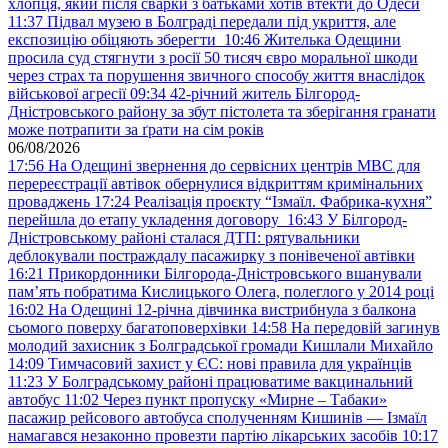
хлопця, який після сварки з батьками хотів втекти до Одеси
11:37
Підвал музею в Болграді передали під укриття, але
експозицію обіцяють зберегти
10:46
Жителька Одещини
просила суд стягнути з росії 50 тисяч євро моральної шкоди
через страх та порушення звичного способу життя внаслідок
військової агресії
09:34
42-річний житель Білгород-
Дністровського району за збут пістолета та зберігання гранати
може потрапити за ґрати на сім років
06/08/2026
17:56
На Одещині звернення до сервісних центрів МВС для
перереєстрації автівок обернулися відкриттям кримінальних
проваджень
17:24
Реалізація проєкту “Ізмаїл. Фабрика-кухня”
перейшла до етапу укладення договору
16:43
У Білгород-
Дністровському районі сталася ДТП: рятувальники
деблокували постраждалу пасажирку з понівеченої автівки
16:21
Прикордонники Білгорода-Дністровського вшанували
пам’ять побратима Кислицького Олега, полеглого у 2014 році
16:02
На Одещині 12-річна дівчинка вистрибнула з балкона
сьомого поверху багатоповерхівки
14:58
На передовій загинув
молодий захисник з Болградської громади Кишлали Михайло
14:09
Тимчасовий захист у ЄС: нові правила для українців
11:23
У Болградському районі працюватиме вакцинальний
автобус
11:02
Через пункт пропуску «Мирне – Табаки»
пасажир рейсового автобуса сполученням Кишинів — Ізмаїл
намагався незаконно провезти партію лікарських засобів
10:17