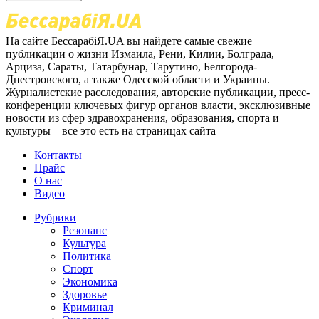
На сайте БессарабіЯ.UA вы найдете самые свежие
публикации о жизни Измаила, Рени, Килии, Болграда,
Арциза, Сараты, Татарбунар, Тарутино, Белгорода-
Днестровского, а также Одесской области и Украины.
Журналистские расследования, авторские публикации, пресс-
конференции ключевых фигур органов власти, эксклюзивные
новости из сфер здравохранения, образования, спорта и
культуры – все это есть на страницах сайта
Контакты
Прайс
О нас
Видео
Рубрики
Резонанс
Культура
Политика
Спорт
Экономика
Здоровье
Криминал