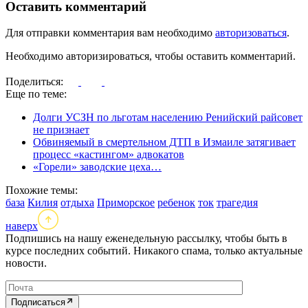
Оставить комментарий
Для отправки комментария вам необходимо
авторизоваться
.
Необходимо авторизироваться, чтобы оставить комментарий.
Поделиться:
Еще по теме:
Долги УСЗН по льготам населению Ренийский райсовет
не признает
Обвиняемый в смертельном ДТП в Измаиле затягивает
процесс «кастингом» адвокатов
«Горели» заводские цеха…
Похожие темы:
база
Килия
отдыха
Приморское
ребенок
ток
трагедия
наверх
Подпишись на нашу еженедельную рассылку, чтобы быть в
курсе последних событий. Никакого спама, только актуальные
новости.
Подписаться