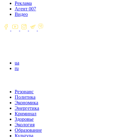
Реклама
Агент 007
Видео
ua
ru
Резонанс
Политика
Экономика
Энергетика
Криминал
Здоровье
Экология
Образование
Культура