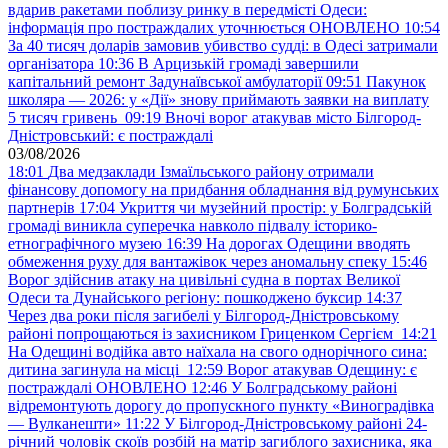
вдарив ракетами поблизу ринку в передмісті Одеси:
інформація про постраждалих уточнюється ОНОВЛЕНО
10:54
За 40 тисяч доларів замовив убивство судді: в Одесі затримали
організатора
10:36
В Арцизькій громаді завершили
капітальний ремонт Задунаївської амбулаторії
09:51
Пакунок
школяра — 2026: у «Дії» знову приймають заявки на виплату
5 тисяч гривень
09:19
Вночі ворог атакував місто Білгород-
Дністровський: є постраждалі
03/08/2026
18:01
Два медзаклади Ізмаїльського району отримали
фінансову допомогу на придбання обладнання від румунських
партнерів
17:04
Укриття чи музейний простір: у Болградській
громаді виникла суперечка навколо підвалу історико-
етнографічного музею
16:39
На дорогах Одещини вводять
обмеження руху для вантажівок через аномальну спеку
15:46
Ворог здійснив атаку на цивільні судна в портах Великої
Одеси та Дунайського регіону: пошкоджено буксир
14:37
Через два роки після загибелі у Білгород-Дністровському
районі попрощаються із захисником Гриценком Сергієм
14:21
На Одещині водійка авто наїхала на свого однорічного сина:
дитина загинула на місці
12:59
Ворог атакував Одещину: є
постраждалі ОНОВЛЕНО
12:46
У Болградському районі
відремонтують дорогу до пропускного пункту «Виноградівка
— Вулканешти»
11:22
У Білгород-Дністровському районі 24-
річний чоловік скоїв розбій на матір загиблого захисника, яка