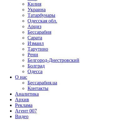
Килия
Украина
Татарбунары
Одесская обл.
Арциз
Бессарабия
Сарата
Измаил
Тарутино
Рени
Белгород-Днестровский
Болград
Одесса
О нас
Бессарабия.ua
Контакты
Аналитика
Архив
Реклама
Агент 007
Видео