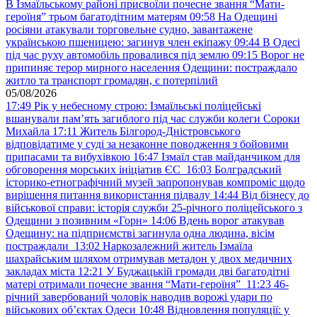
В Ізмаїльському районі присвоїли почесне звання “Мати-
героїня” трьом багатодітним матерям
09:58
На Одещині
росіяни атакували торговельне судно, завантажене
українською пшеницею: загинув член екіпажу
09:44
В Одесі
під час руху автомобіль провалився під землю
09:15
Ворог не
припиняє терор мирного населення Одещини: постраждало
житло та транспорт громадян, є потерпілий
05/08/2026
17:49
Рік у небесному строю: Ізмаїльські поліцейські
вшанували пам’ять загиблого під час служби колеги Сороки
Михайла
17:11
Житель Білгород-Дністровського
відповідатиме у суді за незаконне поводження з бойовими
припасами та вибухівкою
16:47
Ізмаїл став майданчиком для
обговорення морських ініціатив ЄС
16:03
Болградський
історико-етнографічний музей запропонував компроміс щодо
вирішення питання використання підвалу
14:44
Від бізнесу до
військової справи: історія служби 25-річного поліцейського з
Одещини з позивним «Горн»
14:06
Вдень ворог атакував
Одещину: на підприємстві загинула одна людина, вісім
постраждали
13:02
Наркозалежний житель Ізмаїла
шахрайським шляхом отримував метадон у двох медичних
закладах міста
12:21
У Буджацькій громади дві багатодітні
матері отримали почесне звання “Мати-героїня”
11:23
46-
річний завербований чоловік наводив ворожі удари по
військових обʼєктах Одеси
10:48
Відновлення популяції: у