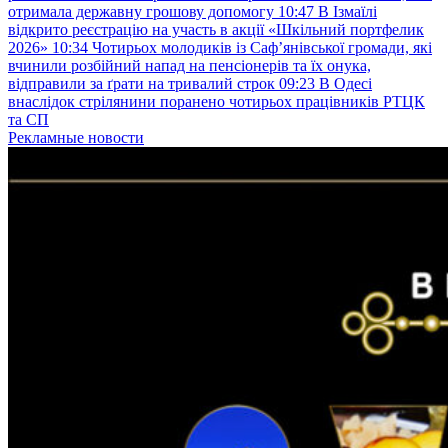
отримала державну грошову допомогу
10:47
В Ізмаїлі
відкрито реєстрацію на участь в акції «Шкільний портфелик
2026»
10:34
Чотирьох молодиків із Саф’янівської громади, які
вчинили розбійний напад на пенсіонерів та їх онука,
відправили за ґрати на тривалий строк
09:23
В Одесі
внаслідок стрілянини поранено чотирьох працівників РТЦК
та СП
Рекламные новости