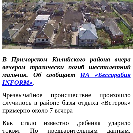
В Приморском Килийского района вчера
вечером трагически погиб шестилетний
мальчик. Об сообщает
ИА «Бессарабия
INFORM»
.
Чрезвычайное происшествие произошло
случилось в районе базы отдыха «Ветерок»
примерно около 7 вечера
Как стало известно ,ребенка ударило
током. По предварительным данным,