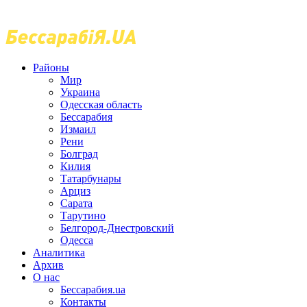
Районы
Мир
Украина
Одесская область
Бессарабия
Измаил
Рени
Болград
Килия
Татарбунары
Арциз
Сарата
Тарутино
Белгород-Днестровский
Одесса
Аналитика
Архив
О нас
Бессарабия.ua
Контакты