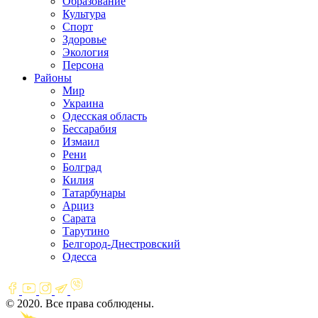
Образование
Культура
Спорт
Здоровье
Экология
Персона
Районы
Мир
Украина
Одесская область
Бессарабия
Измаил
Рени
Болград
Килия
Татарбунары
Арциз
Сарата
Тарутино
Белгород-Днестровский
Одесса
© 2020. Все права соблюдены.