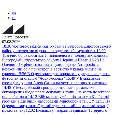
ua
ru
Лента новостей
07/08/2026
18:36
Чотирьох захисників України з Білгород-Дністровського
району посмертно відзначено орденом «За мужність»
18:00
Трагічно обірвалося життя звільненого з полону захисника з
Білгород-Дністровського району Щербини Павла
16:28
На
Одещині 18-річного юнака засудили до дев’яти років за
незаконний обіг психотропів вартістю у кілька мільйонів
гривень
15:56
В Одесі внаслідок ворожого удару пошкоджено
футбольний стадіон “Чорноморець”
15:49
У Буджацькій
громаді відкрили Алею Слави на честь полеглих захисників
14:48
У Бессарабській громаді розпочали громадське
обговорення щодо перейменування вулиці на честь полеглого
поліцейського
14:12
Військовослужбовців запасу з Кілійської
громади відзначили нагородами Міноборони та ЗСУ
12:53
На
Одещині запустили Єдиний туристичний портал: які локації
представлені
12:02
Ізмаїльські гвардійці виявили 12-річного