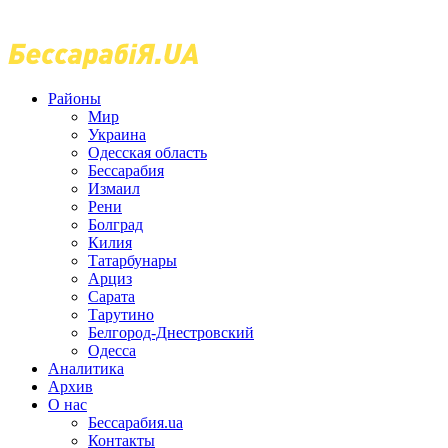
Районы
Мир
Украина
Одесская область
Бессарабия
Измаил
Рени
Болград
Килия
Татарбунары
Арциз
Сарата
Тарутино
Белгород-Днестровский
Одесса
Аналитика
Архив
О нас
Бессарабия.ua
Контакты