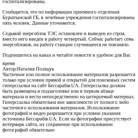
госпитализированы.
Сообщается, что по информации приемного отделения
Бурштынской ГБ, в лечебные учреждения госпитализированы
пять человек. Данные уточняются.
Седьмой энергоблок ТЭС остановлен и выведен из строя,
вместо него введен в работу четвертый. Сейчас работает семь
энергоблоков, на работу станции случившееся не повлияло.
Подпишитесь на канал и читайте новости в удобное для Вас
время
Автор:Наталия Поліщук
Частичное или полное использование материалов разрешается
только при условии прямой и открытой для поисковых систем
гиперссылки на сайт Бессарабія.UA. Гиперссылка должна
быть размещена в подзаголовке или в первом абзаце
материала и вести непосредственно на цитируемый материал.
Гиперссылка обязательна вне зависимости от полного либо
частичного использования материалов. Использование
фотографий и видео разрешается при условии указания
источника Бессарабія.UA. Если на фотографии присутствует
вотермарк сайта, их сохранение при использовании
фотографий обязательно