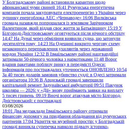
У Болградському районі встановили карантин щодо
африканської чуми свиней
16:41
Румунська енергетична
компанія почала закуповувати електроенергію з України через
зупинку енергоблока АЕС «Чернаводе»
16:06
Вилківська
громада назавжди попрощалася із земляком Зарічнюком
Валентином, який віддав своє життя за Батьківщину
15:19
У
Білгороді-Дністровському оговтуються після нічного обстрілу
14:47
На Дунаї через обміління виявили судна, що затонули
десятиліття тому
14:23
На Одещині викрито чергову схему
незаконного переправлення ухилянтів через державний
кордон України
12:32
В Ізмаїльському районі нацгвардійці
затримали 50-річного чоловіка з наркотиками
11:48
Ворог
вдарив ракетами поблизу ринку в передмісті Одеси:
інформація про постраждалих уточнюється ОНОВЛЕНО
10:54
За 40 тисяч доларів замовив убивство судді: в Одесі затримали
організатора
10:36
В Арцизькій громаді завершили
капітальний ремонт Задунаївської амбулаторії
09:51
Пакунок
школяра — 2026: у «Дії» знову приймають заявки на виплату
5 тисяч гривень
09:19
Вночі ворог атакував місто Білгород-
Дністровський: є постраждалі
03/08/2026
18:01
Два медзаклади Ізмаїльського району отримали
фінансову допомогу на придбання обладнання від румунських
партнерів
17:04
Укриття чи музейний простір: у Болградській
громаді виникла суперечка навколо підвалу історико-