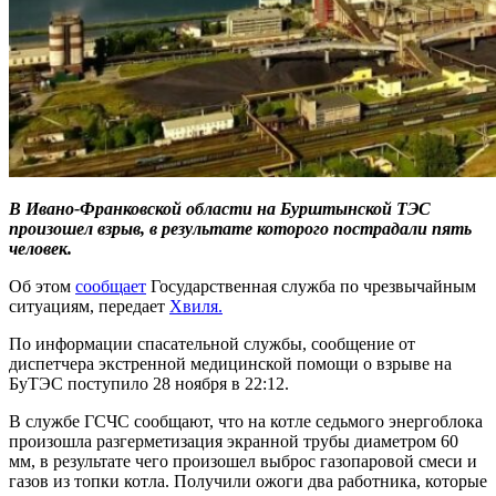
В Ивано-Франковской области на Бурштынской ТЭС
произошел взрыв, в результате которого пострадали пять
человек.
Об этом
сообщает
Государственная служба по чрезвычайным
ситуациям, передает
Хвиля.
По информации спасательной службы, сообщение от
диспетчера экстренной медицинской помощи о взрыве на
БуТЭС поступило 28 ноября в 22:12.
В службе ГСЧС сообщают, что на котле седьмого энергоблока
произошла разгерметизация экранной трубы диаметром 60
мм, в результате чего произошел выброс газопаровой смеси и
газов из топки котла. Получили ожоги два работника, которые