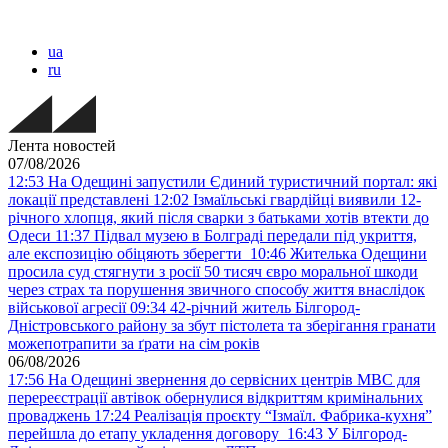
ua
ru
Лента новостей
07/08/2026
12:53
На Одещині запустили Єдиний туристичний портал: які
локації представлені
12:02
Ізмаїльські гвардійці виявили 12-
річного хлопця, який після сварки з батьками хотів втекти до
Одеси
11:37
Підвал музею в Болграді передали під укриття,
але експозицію обіцяють зберегти
10:46
Жителька Одещини
просила суд стягнути з росії 50 тисяч євро моральної шкоди
через страх та порушення звичного способу життя внаслідок
військової агресії
09:34
42-річний житель Білгород-
Дністровського району за збут пістолета та зберігання гранати
можепотрапити за ґрати на сім років
06/08/2026
17:56
На Одещині звернення до сервісних центрів МВС для
перереєстрації автівок обернулися відкриттям кримінальних
проваджень
17:24
Реалізація проєкту “Ізмаїл. Фабрика-кухня”
перейшла до етапу укладення договору
16:43
У Білгород-