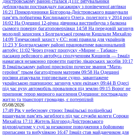
Дністровському районі сталася ДТП: рятувальники
деблокували постраждалу пасажирку з понівеченої автівки
16:21
Прикордонники Білгорода-Дністровського вшанували
пам’ять побратима Кислицького Олега, полеглого у 2014 році
16:02
На Одещині 12-річна дівчинка вистрибнула з балкона
сьомого поверху багатоповерхівки
14:58
На передовій загинув
молодий захисник з Болградської громади Кишлали Михайло
14:09
Тимчасовий захист у ЄС: нові правила для українців
11:23
У Болградському районі працюватиме вакцинальний
автобус
11:02
Через пункт пропуску «Мирне – Табаки»
пасажир рейсового автобуса сполученням Кишинів — Ізмаїл
намагався незаконно провезти партію лікарських засобів
10:17
В Ізмаїльському районі присвоїли почесне звання “Мати-
героїня” трьом багатодітним матерям
09:58
На Одещині
росіяни атакували торговельне судно, завантажене
українською пшеницею: загинув член екіпажу
09:44
В Одесі
під час руху автомобіль провалився під землю
09:15
Ворог не
припиняє терор мирного населення Одещини: постраждало
житло та транспорт громадян, є потерпілий
05/08/2026
17:49
Рік у небесному строю: Ізмаїльські поліцейські
вшанували пам’ять загиблого під час служби колеги Сороки
Михайла
17:11
Житель Білгород-Дністровського
відповідатиме у суді за незаконне поводження з бойовими
припасами та вибухівкою
16:47
Ізмаїл став майданчиком для