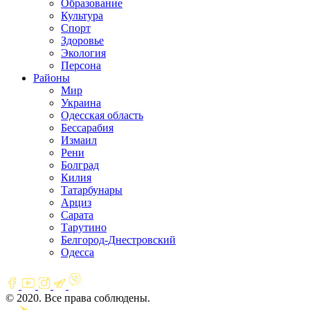
Образование
Культура
Спорт
Здоровье
Экология
Персона
Районы
Мир
Украина
Одесская область
Бессарабия
Измаил
Рени
Болград
Килия
Татарбунары
Арциз
Сарата
Тарутино
Белгород-Днестровский
Одесса
© 2020. Все права соблюдены.