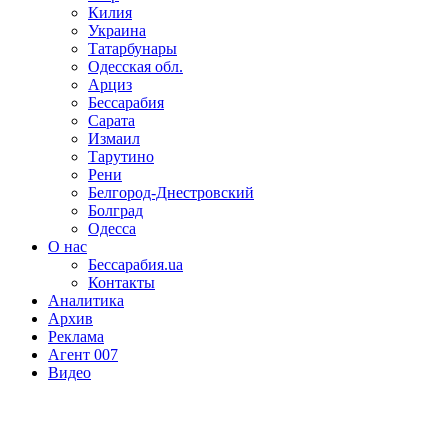
Килия
Украина
Татарбунары
Одесская обл.
Арциз
Бессарабия
Сарата
Измаил
Тарутино
Рени
Белгород-Днестровский
Болград
Одесса
О нас
Бессарабия.ua
Контакты
Аналитика
Архив
Реклама
Агент 007
Видео