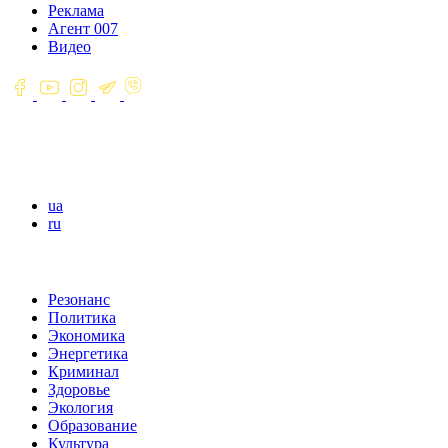
Реклама
Агент 007
Видео
ua
ru
Резонанс
Политика
Экономика
Энергетика
Криминал
Здоровье
Экология
Образование
Культура