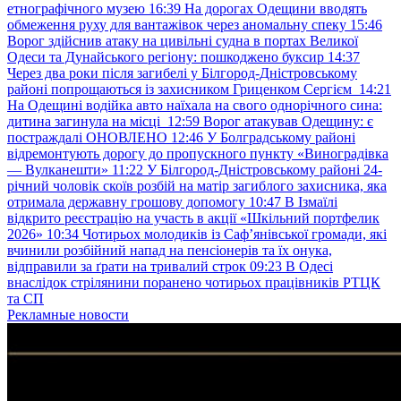
етнографічного музею
16:39
На дорогах Одещини вводять
обмеження руху для вантажівок через аномальну спеку
15:46
Ворог здійснив атаку на цивільні судна в портах Великої
Одеси та Дунайського регіону: пошкоджено буксир
14:37
Через два роки після загибелі у Білгород-Дністровському
районі попрощаються із захисником Гриценком Сергієм
14:21
На Одещині водійка авто наїхала на свого однорічного сина:
дитина загинула на місці
12:59
Ворог атакував Одещину: є
постраждалі ОНОВЛЕНО
12:46
У Болградському районі
відремонтують дорогу до пропускного пункту «Виноградівка
— Вулканешти»
11:22
У Білгород-Дністровському районі 24-
річний чоловік скоїв розбій на матір загиблого захисника, яка
отримала державну грошову допомогу
10:47
В Ізмаїлі
відкрито реєстрацію на участь в акції «Шкільний портфелик
2026»
10:34
Чотирьох молодиків із Саф’янівської громади, які
вчинили розбійний напад на пенсіонерів та їх онука,
відправили за ґрати на тривалий строк
09:23
В Одесі
внаслідок стрілянини поранено чотирьох працівників РТЦК
та СП
Рекламные новости