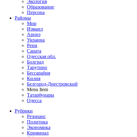
Экология
Образование
Персона
Районы
Мир
Измаил
Арциз
Украина
Рени
Сарата
Одесская обл.
Болград
Тарутино
Бессарабия
Килия
Белгород-Днестровский
Menu Item
Татарбунары
Одесса
Рубрики
Резонанс
Политика
Экономика
Криминал