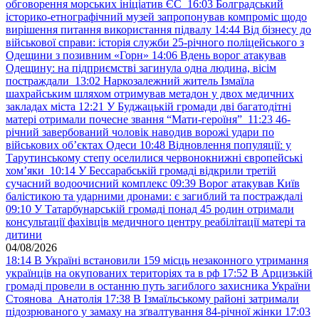
обговорення морських ініціатив ЄС
16:03
Болградський
історико-етнографічний музей запропонував компроміс щодо
вирішення питання використання підвалу
14:44
Від бізнесу до
військової справи: історія служби 25-річного поліцейського з
Одещини з позивним «Горн»
14:06
Вдень ворог атакував
Одещину: на підприємстві загинула одна людина, вісім
постраждали
13:02
Наркозалежний житель Ізмаїла
шахрайським шляхом отримував метадон у двох медичних
закладах міста
12:21
У Буджацькій громади дві багатодітні
матері отримали почесне звання “Мати-героїня”
11:23
46-
річний завербований чоловік наводив ворожі удари по
військових обʼєктах Одеси
10:48
Відновлення популяції: у
Тарутинському степу оселилися червонокнижні європейські
хом’яки
10:14
У Бессарабській громаді відкрили третій
сучасний водоочисний комплекс
09:39
Ворог атакував Київ
балістикою та ударними дронами: є загиблий та постраждалі
09:10
У Татарбунарській громаді понад 45 родин отримали
консультації фахівців медичного центру реабілітації матері та
дитини
04/08/2026
18:14
В Україні встановили 159 місць незаконного утримання
українців на окупованих територіях та в рф
17:52
В Арцизькій
громаді провели в останню путь загиблого захисника України
Стоянова Анатолія
17:38
В Ізмаїльському районі затримали
підозрюваного у замаху на зґвалтування 84-річної жінки
17:03