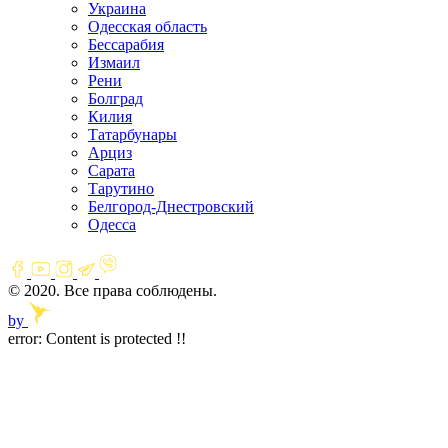
Украина
Одесская область
Бессарабия
Измаил
Рени
Болград
Килия
Татарбунары
Арциз
Сарата
Тарутино
Белгород-Днестровский
Одесса
© 2020. Все права соблюдены.
by
error:
Content is protected !!