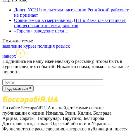
Долги УСЗН по льготам населению Ренийский райсовет
не признает
Обвиняемый в смертельном ДТП в Измаиле затягивает
процесс «кастингом» адвокатов
«Горели» заводские цеха…
Похожие темы:
заявление
курьез
полиция
розыск
наверх
Подпишись на нашу еженедельную рассылку, чтобы быть в
курсе последних событий. Никакого спама, только актуальные
новости.
Подписаться
На сайте БессарабіЯ.UA вы найдете самые свежие
публикации о жизни Измаила, Рени, Килии, Болграда,
Арциза, Сараты, Татарбунар, Тарутино, Белгорода-
Днестровского, а также Одесской области и Украины.
Журналистские расследования, авторские публикации, пресс-