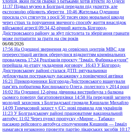
хлопця, який після сварки з батьками хотів втекти до Одеси
11:37
Підвал музею в Болграді передали під укриття, але
експозицію обіцяють зберегти
10:46
Жителька Одещини
просила суд стягнути з росії 50 тисяч євро моральної шкоди
через страх та порушення звичного способу життя внаслідок
військової агресії
09:34
42-річний житель Білгород-
Дністровського району за збут пістолета та зберігання гранати
може потрапити за ґрати на сім років
06/08/2026
17:56
На Одещині звернення до сервісних центрів МВС для
перереєстрації автівок обернулися відкриттям кримінальних
проваджень
17:24
Реалізація проєкту “Ізмаїл. Фабрика-кухня”
перейшла до етапу укладення договору
16:43
У Білгород-
Дністровському районі сталася ДТП: рятувальники
деблокували постраждалу пасажирку з понівеченої автівки
16:21
Прикордонники Білгорода-Дністровського вшанували
пам’ять побратима Кислицького Олега, полеглого у 2014 році
16:02
На Одещині 12-річна дівчинка вистрибнула з балкона
сьомого поверху багатоповерхівки
14:58
На передовій загинув
молодий захисник з Болградської громади Кишлали Михайло
14:09
Тимчасовий захист у ЄС: нові правила для українців
11:23
У Болградському районі працюватиме вакцинальний
автобус
11:02
Через пункт пропуску «Мирне – Табаки»
пасажир рейсового автобуса сполученням Кишинів — Ізмаїл
намагався незаконно провезти партію лікарських засобів
10:17