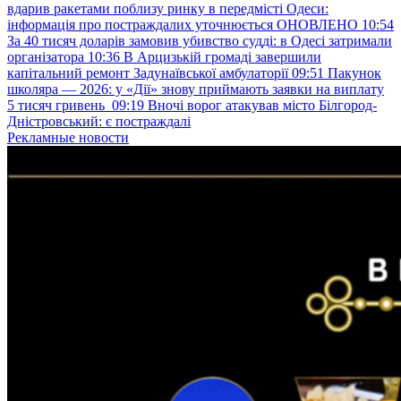
вдарив ракетами поблизу ринку в передмісті Одеси:
інформація про постраждалих уточнюється ОНОВЛЕНО
10:54
За 40 тисяч доларів замовив убивство судді: в Одесі затримали
організатора
10:36
В Арцизькій громаді завершили
капітальний ремонт Задунаївської амбулаторії
09:51
Пакунок
школяра — 2026: у «Дії» знову приймають заявки на виплату
5 тисяч гривень
09:19
Вночі ворог атакував місто Білгород-
Дністровський: є постраждалі
Рекламные новости