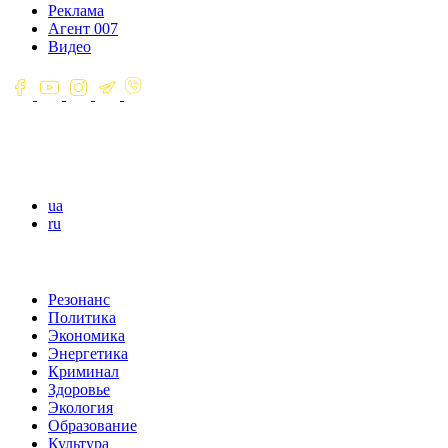
Реклама
Агент 007
Видео
ua
ru
Резонанс
Политика
Экономика
Энергетика
Криминал
Здоровье
Экология
Образование
Культура