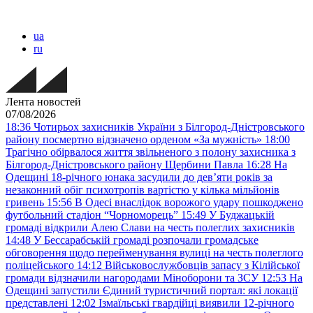
ua
ru
Лента новостей
07/08/2026
18:36
Чотирьох захисників України з Білгород-Дністровського
району посмертно відзначено орденом «За мужність»
18:00
Трагічно обірвалося життя звільненого з полону захисника з
Білгород-Дністровського району Щербини Павла
16:28
На
Одещині 18-річного юнака засудили до дев’яти років за
незаконний обіг психотропів вартістю у кілька мільйонів
гривень
15:56
В Одесі внаслідок ворожого удару пошкоджено
футбольний стадіон “Чорноморець”
15:49
У Буджацькій
громаді відкрили Алею Слави на честь полеглих захисників
14:48
У Бессарабській громаді розпочали громадське
обговорення щодо перейменування вулиці на честь полеглого
поліцейського
14:12
Військовослужбовців запасу з Кілійської
громади відзначили нагородами Міноборони та ЗСУ
12:53
На
Одещині запустили Єдиний туристичний портал: які локації
представлені
12:02
Ізмаїльські гвардійці виявили 12-річного