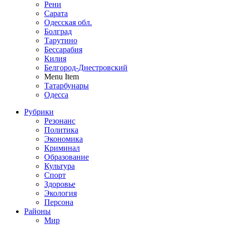
Рени
Сарата
Одесская обл.
Болград
Тарутино
Бессарабия
Килия
Белгород-Днестровский
Menu Item
Татарбунары
Одесса
Рубрики
Резонанс
Политика
Экономика
Криминал
Образование
Культура
Спорт
Здоровье
Экология
Персона
Районы
Мир