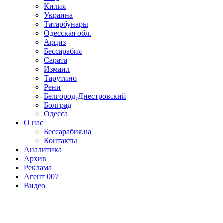
Килия
Украина
Татарбунары
Одесская обл.
Арциз
Бессарабия
Сарата
Измаил
Тарутино
Рени
Белгород-Днестровский
Болград
Одесса
О нас
Бессарабия.ua
Контакты
Аналитика
Архив
Реклама
Агент 007
Видео