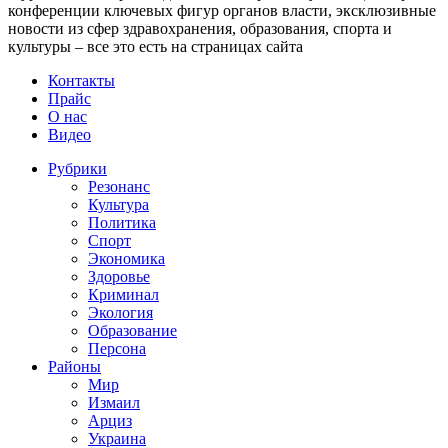
конференции ключевых фигур органов власти, эксклюзивные
новости из сфер здравохранения, образования, спорта и
культуры – все это есть на страницах сайта
Контакты
Прайс
О нас
Видео
Рубрики
Резонанс
Культура
Политика
Спорт
Экономика
Здоровье
Криминал
Экология
Образование
Персона
Районы
Мир
Измаил
Арциз
Украина