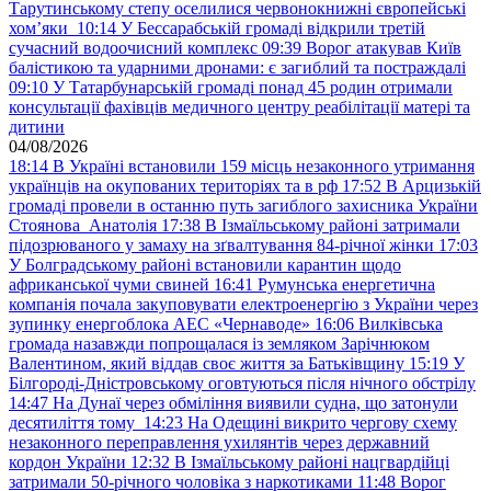
Тарутинському степу оселилися червонокнижні європейські
хом’яки
10:14
У Бессарабській громаді відкрили третій
сучасний водоочисний комплекс
09:39
Ворог атакував Київ
балістикою та ударними дронами: є загиблий та постраждалі
09:10
У Татарбунарській громаді понад 45 родин отримали
консультації фахівців медичного центру реабілітації матері та
дитини
04/08/2026
18:14
В Україні встановили 159 місць незаконного утримання
українців на окупованих територіях та в рф
17:52
В Арцизькій
громаді провели в останню путь загиблого захисника України
Стоянова Анатолія
17:38
В Ізмаїльському районі затримали
підозрюваного у замаху на зґвалтування 84-річної жінки
17:03
У Болградському районі встановили карантин щодо
африканської чуми свиней
16:41
Румунська енергетична
компанія почала закуповувати електроенергію з України через
зупинку енергоблока АЕС «Чернаводе»
16:06
Вилківська
громада назавжди попрощалася із земляком Зарічнюком
Валентином, який віддав своє життя за Батьківщину
15:19
У
Білгороді-Дністровському оговтуються після нічного обстрілу
14:47
На Дунаї через обміління виявили судна, що затонули
десятиліття тому
14:23
На Одещині викрито чергову схему
незаконного переправлення ухилянтів через державний
кордон України
12:32
В Ізмаїльському районі нацгвардійці
затримали 50-річного чоловіка з наркотиками
11:48
Ворог