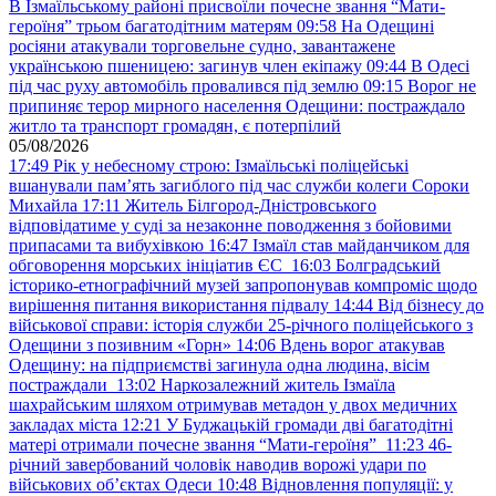
В Ізмаїльському районі присвоїли почесне звання “Мати-
героїня” трьом багатодітним матерям
09:58
На Одещині
росіяни атакували торговельне судно, завантажене
українською пшеницею: загинув член екіпажу
09:44
В Одесі
під час руху автомобіль провалився під землю
09:15
Ворог не
припиняє терор мирного населення Одещини: постраждало
житло та транспорт громадян, є потерпілий
05/08/2026
17:49
Рік у небесному строю: Ізмаїльські поліцейські
вшанували пам’ять загиблого під час служби колеги Сороки
Михайла
17:11
Житель Білгород-Дністровського
відповідатиме у суді за незаконне поводження з бойовими
припасами та вибухівкою
16:47
Ізмаїл став майданчиком для
обговорення морських ініціатив ЄС
16:03
Болградський
історико-етнографічний музей запропонував компроміс щодо
вирішення питання використання підвалу
14:44
Від бізнесу до
військової справи: історія служби 25-річного поліцейського з
Одещини з позивним «Горн»
14:06
Вдень ворог атакував
Одещину: на підприємстві загинула одна людина, вісім
постраждали
13:02
Наркозалежний житель Ізмаїла
шахрайським шляхом отримував метадон у двох медичних
закладах міста
12:21
У Буджацькій громади дві багатодітні
матері отримали почесне звання “Мати-героїня”
11:23
46-
річний завербований чоловік наводив ворожі удари по
військових обʼєктах Одеси
10:48
Відновлення популяції: у