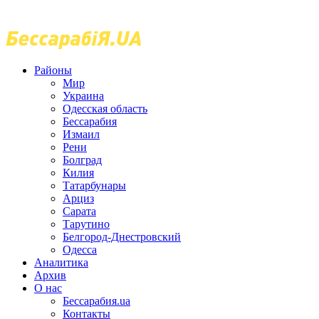
Районы
Мир
Украина
Одесская область
Бессарабия
Измаил
Рени
Болград
Килия
Татарбунары
Арциз
Сарата
Тарутино
Белгород-Днестровский
Одесса
Аналитика
Архив
О нас
Бессарабия.ua
Контакты