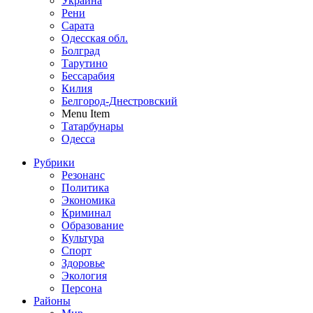
Украина
Рени
Сарата
Одесская обл.
Болград
Тарутино
Бессарабия
Килия
Белгород-Днестровский
Menu Item
Татарбунары
Одесса
Рубрики
Резонанс
Политика
Экономика
Криминал
Образование
Культура
Спорт
Здоровье
Экология
Персона
Районы