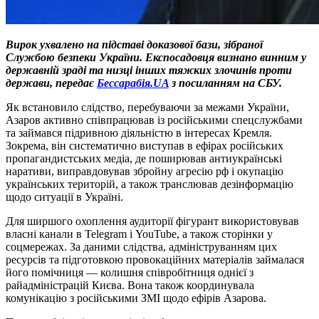
Вирок ухвалено на підставі доказової бази, зібраної
Службою безпеки України. Експосадовця визнано винним у
державній зраді та низці інших тяжких злочинів проти
держави, передає
Бессарабія.UA
з посиланням на СБУ.
Як встановило слідство, перебуваючи за межами України,
Азаров активно співпрацював із російськими спецслужбами
та займався підривною діяльністю в інтересах Кремля.
Зокрема, він систематично виступав в ефірах російських
пропагандистських медіа, де поширював антиукраїнські
наративи, виправдовував збройну агресію рф і окупацію
українських територій, а також транслював дезінформацію
щодо ситуації в Україні.
Для ширшого охоплення аудиторії фігурант використовував
власні канали в Telegram і YouTube, а також сторінки у
соцмережах. За даними слідства, адмініструванням цих
ресурсів та підготовкою провокаційних матеріалів займалася
його помічниця — колишня співробітниця однієї з
райадміністрацій Києва. Вона також координувала
комунікацію з російськими ЗМІ щодо ефірів Азарова.