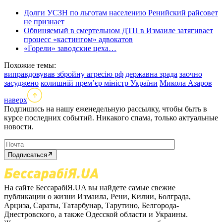
Долги УСЗН по льготам населению Ренийский райсовет
не признает
Обвиняемый в смертельном ДТП в Измаиле затягивает
процесс «кастингом» адвокатов
«Горели» заводские цеха…
Похожие темы:
виправдовував збройну агресію рф
державна зрада
заочно
засуджено
колишній прем’єр міністр України
Микола Азаров
наверх
Подпишись на нашу еженедельную рассылку, чтобы быть в
курсе последних событий. Никакого спама, только актуальные
новости.
Подписаться
На сайте БессарабіЯ.UA вы найдете самые свежие
публикации о жизни Измаила, Рени, Килии, Болграда,
Арциза, Сараты, Татарбунар, Тарутино, Белгорода-
Днестровского, а также Одесской области и Украины.