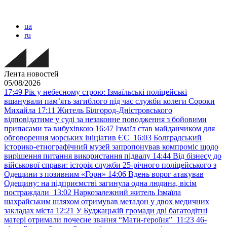
ua
ru
Лента новостей
05/08/2026
17:49
Рік у небесному строю: Ізмаїльські поліцейські
вшанували пам’ять загиблого під час служби колеги Сороки
Михайла
17:11
Житель Білгород-Дністровського
відповідатиме у суді за незаконне поводження з бойовими
припасами та вибухівкою
16:47
Ізмаїл став майданчиком для
обговорення морських ініціатив ЄС
16:03
Болградський
історико-етнографічний музей запропонував компроміс щодо
вирішення питання використання підвалу
14:44
Від бізнесу до
військової справи: історія служби 25-річного поліцейського з
Одещини з позивним «Горн»
14:06
Вдень ворог атакував
Одещину: на підприємстві загинула одна людина, вісім
постраждали
13:02
Наркозалежний житель Ізмаїла
шахрайським шляхом отримував метадон у двох медичних
закладах міста
12:21
У Буджацькій громади дві багатодітні
матері отримали почесне звання “Мати-героїня”
11:23
46-