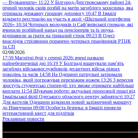
— Вулканешти»
11:22
У Білгород-Дністровському районі 24-
річний чоловік скоїв розбій на матір загиблого захисника, яка
отримала державну грошову допомогу
10:47
В Ізмаїлі
відкрито реєстрацію на участь в акції «Шкільний портфелик
2026»
10:34
Чотирьох молодиків із Саф’янівської громади, які
вчинили розбійний напад на пенсіонерів та їх онука,
відправили за ґрати на тривалий строк
09:23
В Одесі
внаслідок стрілянини поранено чотирьох працівників РТЦК
та СП
02/08/2026
17:59
Магнітні бурі у серпні 2026: вчені назвали
найнебезпечніші дні
16:19
У Болграді вшанували пам’ять
загиблих військовослужбовців десантних військ різних
поколінь та часів
14:58
На Одещині патрульні затримали
чоловіка, який погрожував перехожим ножем
13:26
З вересня
зростуть студентські стипендії: хто зможе отримати найбільші
виплати
11:54
Шукачам роботи: актуальні пропозиції праці від
Ізмаїльської філії Одеського обласного центру зайнятості
10:27
Для жителів Одещини відкрили новий залізничний маршрут
до Німеччини
09:08
Особиста безпека: в Ізмаїлі провели
інтерактивний квест для підлітків
Рекламные новости