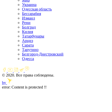
Мир
Украина
Одесская область
Бессарабия
Измаил
Рени
Болград
Килия
Татарбунары
Арциз
Сарата
Тарутино
Белгород-Днестровский
Одесса
© 2020. Все права соблюдены.
by
error:
Content is protected !!