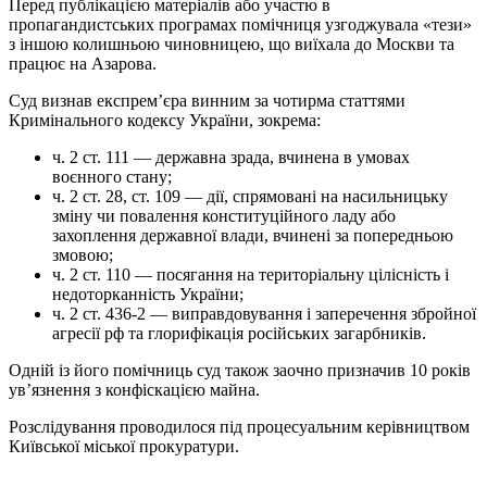
Перед публікацією матеріалів або участю в
пропагандистських програмах помічниця узгоджувала «тези»
з іншою колишньою чиновницею, що виїхала до Москви та
працює на Азарова.
Суд визнав експрем’єра винним за чотирма статтями
Кримінального кодексу України, зокрема:
ч. 2 ст. 111 — державна зрада, вчинена в умовах
воєнного стану;
ч. 2 ст. 28, ст. 109 — дії, спрямовані на насильницьку
зміну чи повалення конституційного ладу або
захоплення державної влади, вчинені за попередньою
змовою;
ч. 2 ст. 110 — посягання на територіальну цілісність і
недоторканність України;
ч. 2 ст. 436-2 — виправдовування і заперечення збройної
агресії рф та глорифікація російських загарбників.
Одній із його помічниць суд також заочно призначив 10 років
ув’язнення з конфіскацією майна.
Розслідування проводилося під процесуальним керівництвом
Київської міської прокуратури.