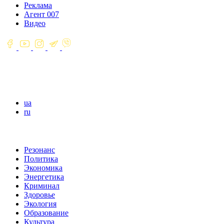
Реклама
Агент 007
Видео
ua
ru
Резонанс
Политика
Экономика
Энергетика
Криминал
Здоровье
Экология
Образование
Культура