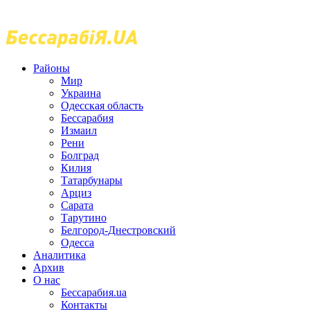
Районы
Мир
Украина
Одесская область
Бессарабия
Измаил
Рени
Болград
Килия
Татарбунары
Арциз
Сарата
Тарутино
Белгород-Днестровский
Одесса
Аналитика
Архив
О нас
Бессарабия.ua
Контакты