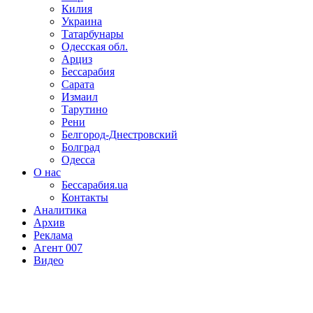
Килия
Украина
Татарбунары
Одесская обл.
Арциз
Бессарабия
Сарата
Измаил
Тарутино
Рени
Белгород-Днестровский
Болград
Одесса
О нас
Бессарабия.ua
Контакты
Аналитика
Архив
Реклама
Агент 007
Видео