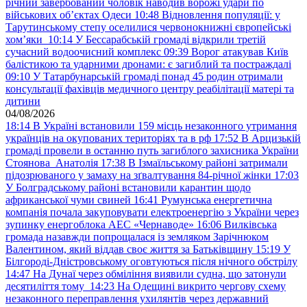
річний завербований чоловік наводив ворожі удари по
військових обʼєктах Одеси
10:48
Відновлення популяції: у
Тарутинському степу оселилися червонокнижні європейські
хом’яки
10:14
У Бессарабській громаді відкрили третій
сучасний водоочисний комплекс
09:39
Ворог атакував Київ
балістикою та ударними дронами: є загиблий та постраждалі
09:10
У Татарбунарській громаді понад 45 родин отримали
консультації фахівців медичного центру реабілітації матері та
дитини
04/08/2026
18:14
В Україні встановили 159 місць незаконного утримання
українців на окупованих територіях та в рф
17:52
В Арцизькій
громаді провели в останню путь загиблого захисника України
Стоянова Анатолія
17:38
В Ізмаїльському районі затримали
підозрюваного у замаху на зґвалтування 84-річної жінки
17:03
У Болградському районі встановили карантин щодо
африканської чуми свиней
16:41
Румунська енергетична
компанія почала закуповувати електроенергію з України через
зупинку енергоблока АЕС «Чернаводе»
16:06
Вилківська
громада назавжди попрощалася із земляком Зарічнюком
Валентином, який віддав своє життя за Батьківщину
15:19
У
Білгороді-Дністровському оговтуються після нічного обстрілу
14:47
На Дунаї через обміління виявили судна, що затонули
десятиліття тому
14:23
На Одещині викрито чергову схему
незаконного переправлення ухилянтів через державний