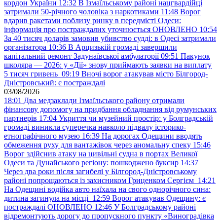
кордон України
12:32
В Ізмаїльському районі нацгвардійці
затримали 50-річного чоловіка з наркотиками
11:48
Ворог
вдарив ракетами поблизу ринку в передмісті Одеси:
інформація про постраждалих уточнюється ОНОВЛЕНО
10:54
За 40 тисяч доларів замовив убивство судді: в Одесі затримали
організатора
10:36
В Арцизькій громаді завершили
капітальний ремонт Задунаївської амбулаторії
09:51
Пакунок
школяра — 2026: у «Дії» знову приймають заявки на виплату
5 тисяч гривень
09:19
Вночі ворог атакував місто Білгород-
Дністровський: є постраждалі
03/08/2026
18:01
Два медзаклади Ізмаїльського району отримали
фінансову допомогу на придбання обладнання від румунських
партнерів
17:04
Укриття чи музейний простір: у Болградській
громаді виникла суперечка навколо підвалу історико-
етнографічного музею
16:39
На дорогах Одещини вводять
обмеження руху для вантажівок через аномальну спеку
15:46
Ворог здійснив атаку на цивільні судна в портах Великої
Одеси та Дунайського регіону: пошкоджено буксир
14:37
Через два роки після загибелі у Білгород-Дністровському
районі попрощаються із захисником Гриценком Сергієм
14:21
На Одещині водійка авто наїхала на свого однорічного сина:
дитина загинула на місці
12:59
Ворог атакував Одещину: є
постраждалі ОНОВЛЕНО
12:46
У Болградському районі
відремонтують дорогу до пропускного пункту «Виноградівка