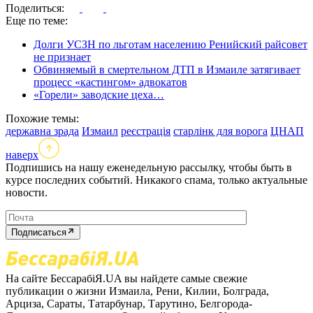
Поделиться:
Еще по теме:
Долги УСЗН по льготам населению Ренийский райсовет
не признает
Обвиняемый в смертельном ДТП в Измаиле затягивает
процесс «кастингом» адвокатов
«Горели» заводские цеха…
Похожие темы:
державна зрада
Измаил
реєстрація
старлінк для ворога
ЦНАП
наверх
Подпишись на нашу еженедельную рассылку, чтобы быть в
курсе последних событий. Никакого спама, только актуальные
новости.
Подписаться
На сайте БессарабіЯ.UA вы найдете самые свежие
публикации о жизни Измаила, Рени, Килии, Болграда,
Арциза, Сараты, Татарбунар, Тарутино, Белгорода-