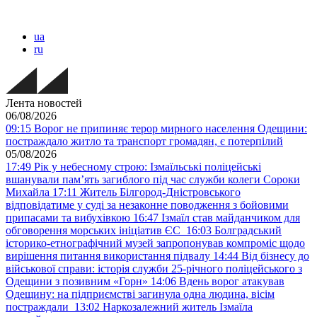
ua
ru
Лента новостей
06/08/2026
09:15
Ворог не припиняє терор мирного населення Одещини:
постраждало житло та транспорт громадян, є потерпілий
05/08/2026
17:49
Рік у небесному строю: Ізмаїльські поліцейські
вшанували пам’ять загиблого під час служби колеги Сороки
Михайла
17:11
Житель Білгород-Дністровського
відповідатиме у суді за незаконне поводження з бойовими
припасами та вибухівкою
16:47
Ізмаїл став майданчиком для
обговорення морських ініціатив ЄС
16:03
Болградський
історико-етнографічний музей запропонував компроміс щодо
вирішення питання використання підвалу
14:44
Від бізнесу до
військової справи: історія служби 25-річного поліцейського з
Одещини з позивним «Горн»
14:06
Вдень ворог атакував
Одещину: на підприємстві загинула одна людина, вісім
постраждали
13:02
Наркозалежний житель Ізмаїла