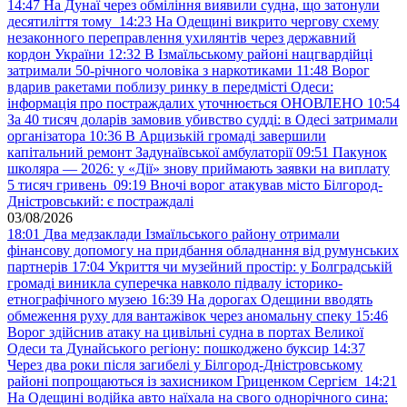
14:47
На Дунаї через обміління виявили судна, що затонули
десятиліття тому
14:23
На Одещині викрито чергову схему
незаконного переправлення ухилянтів через державний
кордон України
12:32
В Ізмаїльському районі нацгвардійці
затримали 50-річного чоловіка з наркотиками
11:48
Ворог
вдарив ракетами поблизу ринку в передмісті Одеси:
інформація про постраждалих уточнюється ОНОВЛЕНО
10:54
За 40 тисяч доларів замовив убивство судді: в Одесі затримали
організатора
10:36
В Арцизькій громаді завершили
капітальний ремонт Задунаївської амбулаторії
09:51
Пакунок
школяра — 2026: у «Дії» знову приймають заявки на виплату
5 тисяч гривень
09:19
Вночі ворог атакував місто Білгород-
Дністровський: є постраждалі
03/08/2026
18:01
Два медзаклади Ізмаїльського району отримали
фінансову допомогу на придбання обладнання від румунських
партнерів
17:04
Укриття чи музейний простір: у Болградській
громаді виникла суперечка навколо підвалу історико-
етнографічного музею
16:39
На дорогах Одещини вводять
обмеження руху для вантажівок через аномальну спеку
15:46
Ворог здійснив атаку на цивільні судна в портах Великої
Одеси та Дунайського регіону: пошкоджено буксир
14:37
Через два роки після загибелі у Білгород-Дністровському
районі попрощаються із захисником Гриценком Сергієм
14:21
На Одещині водійка авто наїхала на свого однорічного сина: