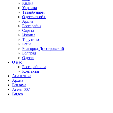
Килия
Украина
Татарбунары
Одесская обл.
Арциз
Бессарабия
Сарата
Измаил
Тарутино
Рени
Белгород-Днестровский
Болград
Одесса
О нас
Бессарабия.ua
Контакты
Аналитика
Архив
Реклама
Агент 007
Видео