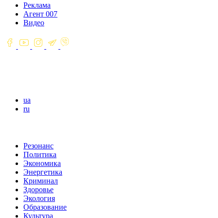
Реклама
Агент 007
Видео
ua
ru
Резонанс
Политика
Экономика
Энергетика
Криминал
Здоровье
Экология
Образование
Культура