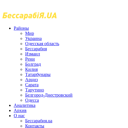
Районы
Мир
Украина
Одесская область
Бессарабия
Измаил
Рени
Болград
Килия
Татарбунары
Арциз
Сарата
Тарутино
Белгород-Днестровский
Одесса
Аналитика
Архив
О нас
Бессарабия.ua
Контакты