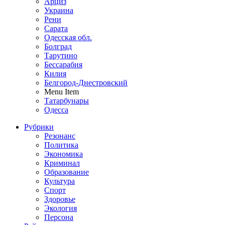
Арциз
Украина
Рени
Сарата
Одесская обл.
Болград
Тарутино
Бессарабия
Килия
Белгород-Днестровский
Menu Item
Татарбунары
Одесса
Рубрики
Резонанс
Политика
Экономика
Криминал
Образование
Культура
Спорт
Здоровье
Экология
Персона