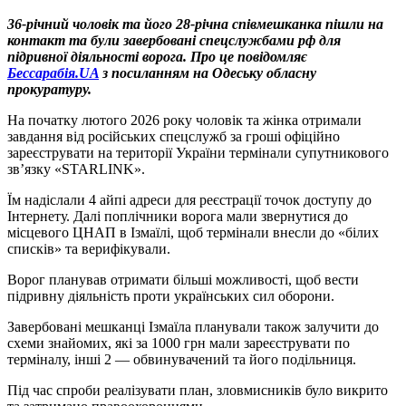
36-річний чоловік та його 28-річна співмешканка пішли на
контакт та були завербовані спецслужбами рф для
підривної діяльності ворога. Про це повідомляє
Бессарабія.UA
з посиланням на Одеську обласну
прокуратуру.
На початку лютого 2026 року чоловік та жінка отримали
завдання від російських спецслужб за гроші офіційно
зареєструвати на території України термінали супутникового
зв’язку «STARLINK».
Їм надіслали 4 айпі адреси для реєстрації точок доступу до
Інтернету. Далі поплічники ворога мали звернутися до
місцевого ЦНАП в Ізмаїлі, щоб термінали внесли до «білих
списків» та верифікували.
Ворог планував отримати більші можливості, щоб вести
підривну діяльність проти українських сил оборони.
Завербовані мешканці Ізмаїла планували також залучити до
схеми знайомих, які за 1000 грн мали зареєструвати по
терміналу, інші 2 — обвинувачений та його подільниця.
Під час спроби реалізувати план, зловмисників було викрито