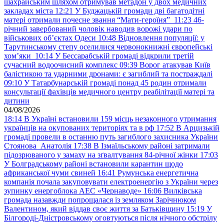
шахрайським шляхом отримував метадон у двох медичних
закладах міста
12:21
У Буджацькій громади дві багатодітні
матері отримали почесне звання “Мати-героїня”
11:23
46-
річний завербований чоловік наводив ворожі удари по
військових обʼєктах Одеси
10:48
Відновлення популяції: у
Тарутинському степу оселилися червонокнижні європейські
хом’яки
10:14
У Бессарабській громаді відкрили третій
сучасний водоочисний комплекс
09:39
Ворог атакував Київ
балістикою та ударними дронами: є загиблий та постраждалі
09:10
У Татарбунарській громаді понад 45 родин отримали
консультації фахівців медичного центру реабілітації матері та
дитини
04/08/2026
18:14
В Україні встановили 159 місць незаконного утримання
українців на окупованих територіях та в рф
17:52
В Арцизькій
громаді провели в останню путь загиблого захисника України
Стоянова Анатолія
17:38
В Ізмаїльському районі затримали
підозрюваного у замаху на зґвалтування 84-річної жінки
17:03
У Болградському районі встановили карантин щодо
африканської чуми свиней
16:41
Румунська енергетична
компанія почала закуповувати електроенергію з України через
зупинку енергоблока АЕС «Чернаводе»
16:06
Вилківська
громада назавжди попрощалася із земляком Зарічнюком
Валентином, який віддав своє життя за Батьківщину
15:19
У
Білгороді-Дністровському оговтуються після нічного обстрілу