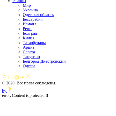
Районы
Мир
Украина
Одесская область
Бессарабия
Измаил
Рени
Болград
Килия
Татарбунары
Арциз
Сарата
Тарутино
Белгород-Днестровский
Одесса
© 2020. Все права соблюдены.
by
error:
Content is protected !!