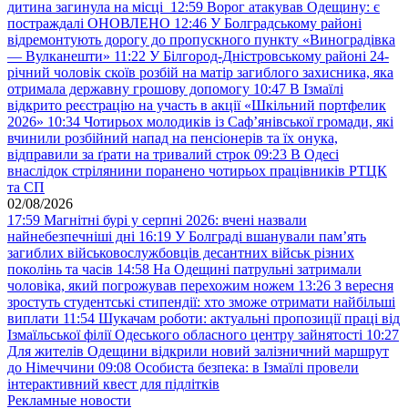
дитина загинула на місці
12:59
Ворог атакував Одещину: є
постраждалі ОНОВЛЕНО
12:46
У Болградському районі
відремонтують дорогу до пропускного пункту «Виноградівка
— Вулканешти»
11:22
У Білгород-Дністровському районі 24-
річний чоловік скоїв розбій на матір загиблого захисника, яка
отримала державну грошову допомогу
10:47
В Ізмаїлі
відкрито реєстрацію на участь в акції «Шкільний портфелик
2026»
10:34
Чотирьох молодиків із Саф’янівської громади, які
вчинили розбійний напад на пенсіонерів та їх онука,
відправили за ґрати на тривалий строк
09:23
В Одесі
внаслідок стрілянини поранено чотирьох працівників РТЦК
та СП
02/08/2026
17:59
Магнітні бурі у серпні 2026: вчені назвали
найнебезпечніші дні
16:19
У Болграді вшанували пам’ять
загиблих військовослужбовців десантних військ різних
поколінь та часів
14:58
На Одещині патрульні затримали
чоловіка, який погрожував перехожим ножем
13:26
З вересня
зростуть студентські стипендії: хто зможе отримати найбільші
виплати
11:54
Шукачам роботи: актуальні пропозиції праці від
Ізмаїльської філії Одеського обласного центру зайнятості
10:27
Для жителів Одещини відкрили новий залізничний маршрут
до Німеччини
09:08
Особиста безпека: в Ізмаїлі провели
інтерактивний квест для підлітків
Рекламные новости