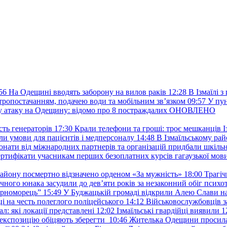
56
На Одещині вводять заборону на вилов раків
12:28
В Ізмаїлі 
ктропостачанням, подачею води та мобільним звʼязком
09:57
У пу
ану атаку на Одещину: відомо про 8 постраждалих ОНОВЛЕНО
ть генераторів
17:30
Крали телефони та гроші: троє мешканців Із
и умови для пацієнтів і медперсоналу
14:48
В Ізмаїльському райо
донати від міжнародних партнерів та організацій придбали шкіль
сертифікати учасникам перших безоплатних курсів гагаузької мов
району посмертно відзначено орденом «За мужність»
18:00
Трагіч
чного юнака засудили до дев’яти років за незаконний обіг психот
орноморець”
15:49
У Буджацькій громаді відкрили Алею Слави на
 на честь полеглого поліцейського
14:12
Військовослужбовців з
: які локації представлені
12:02
Ізмаїльські гвардійці виявили 1
е експозицію обіцяють зберегти
10:46
Жителька Одещини просила с