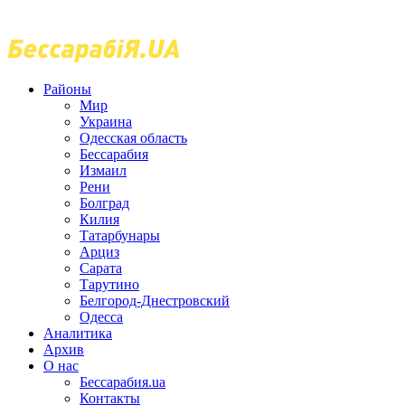
Районы
Мир
Украина
Одесская область
Бессарабия
Измаил
Рени
Болград
Килия
Татарбунары
Арциз
Сарата
Тарутино
Белгород-Днестровский
Одесса
Аналитика
Архив
О нас
Бессарабия.ua
Контакты