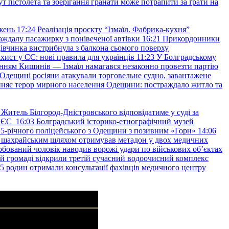
т пістолета та зберігання гранати може потрапити за ґрати на
жень
17:24
Реалізація проєкту “Ізмаїл. Фабрика-кухня”
аждалу пасажирку з понівеченої автівки
16:21
Прикордонники
івчинка вистрибнула з балкона сьомого поверху
хист у ЄС: нові правила для українців
11:23
У Болградському
нням Кишинів — Ізмаїл намагався незаконно провезти партію
Одещині росіяни атакували торговельне судно, завантажене
няє терор мирного населення Одещини: постраждало житло та
Житель Білгород-Дністровського відповідатиме у суді за
в ЄС
16:03
Болградський історико-етнографічний музей
и 25-річного поліцейського з Одещини з позивним «Горн»
14:06
а шахрайським шляхом отримував метадон у двох медичних
рбований чоловік наводив ворожі удари по військових обʼєктах
ій громаді відкрили третій сучасний водоочисний комплекс
45 родин отримали консультації фахівців медичного центру