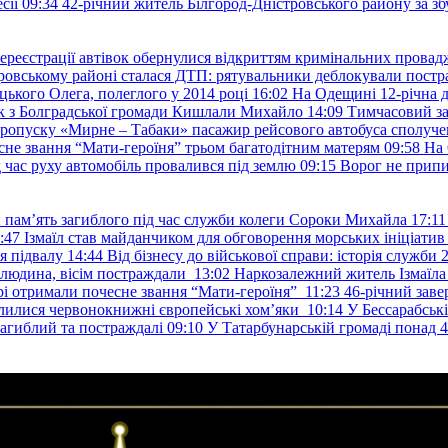
сії
09:34
42-річний житель Білгород-Дністровського району за збу
ереєстрації автівок обернулися відкриттям кримінальних провад
ровському районі сталася ДТП: рятувальники деблокували постр
ького Олега, полеглого у 2014 році
16:02
На Одещині 12-річна д
к з Болградської громади Кишлали Михайло
14:09
Тимчасовий за
пропуску «Мирне – Табаки» пасажир рейсового автобуса сполуче
есне звання “Мати-героїня” трьом багатодітним матерям
09:58
На 
д час руху автомобіль провалився під землю
09:15
Ворог не припи
и пам’ять загиблого під час служби колеги Сороки Михайла
17:11
:47
Ізмаїл став майданчиком для обговорення морських ініціати
я підвалу
14:44
Від бізнесу до військової справи: історія служб
 людина, вісім постраждали
13:02
Наркозалежний житель Ізмаїл
ері отримали почесне звання “Мати-героїня”
11:23
46-річний заве
елилися червонокнижні європейські хом’яки
10:14
У Бессарабськ
загиблий та постраждалі
09:10
У Татарбунарській громаді понад 