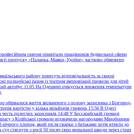
з професійним святом привітали працівників будівельної сфери
нкті пропуску «Паланка–Маяки–Удобне» частково обмежено
маїльського району понесуть відповідальність за скоєні
ні поліцейські разом із театром імпровізації провели для дітей
ний автобус
11:05
На Одещині очікується зниження температури
и
но обірвалося життя звільненого з полону захисника з Білгород-
ропів вартістю у кілька мільйонів гривень
15:56
В Одесі
 честь полеглих захисників
14:48
У Бессарабській громаді
апасу з Кілійської громади відзначили нагородами Міноборони
2-річного хлопця, який після сварки з батьками хотів втекти до
уд стягнути з росії 50 тисяч євро моральної шкоди через страх