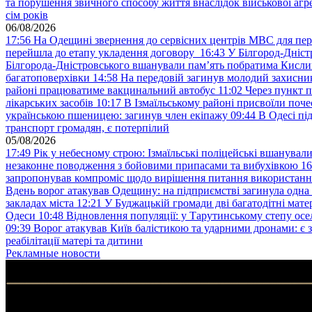
та порушення звичного способу життя внаслідок військової агре
сім років
06/08/2026
17:56
На Одещині звернення до сервісних центрів МВС для пер
перейшла до етапу укладення договору
16:43
У Білгород-Дніст
Білгорода-Дністровського вшанували пам’ять побратима Кислиц
багатоповерхівки
14:58
На передовій загинув молодий захисни
районі працюватиме вакцинальний автобус
11:02
Через пункт 
лікарських засобів
10:17
В Ізмаїльському районі присвоїли поч
українською пшеницею: загинув член екіпажу
09:44
В Одесі пі
транспорт громадян, є потерпілий
05/08/2026
17:49
Рік у небесному строю: Ізмаїльські поліцейські вшанувал
незаконне поводження з бойовими припасами та вибухівкою
16
запропонував компроміс щодо вирішення питання використанн
Вдень ворог атакував Одещину: на підприємстві загинула одна
закладах міста
12:21
У Буджацькій громади дві багатодітні мат
Одеси
10:48
Відновлення популяції: у Тарутинському степу ос
09:39
Ворог атакував Київ балістикою та ударними дронами: є 
реабілітації матері та дитини
Рекламные новости