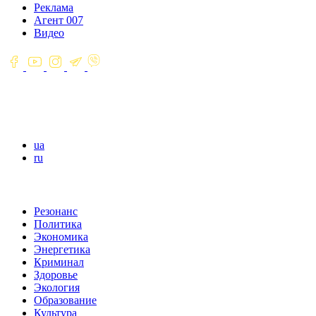
Реклама
Агент 007
Видео
ua
ru
Резонанс
Политика
Экономика
Энергетика
Криминал
Здоровье
Экология
Образование
Культура