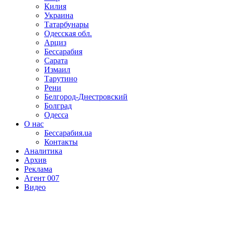
Килия
Украина
Татарбунары
Одесская обл.
Арциз
Бессарабия
Сарата
Измаил
Тарутино
Рени
Белгород-Днестровский
Болград
Одесса
О нас
Бессарабия.ua
Контакты
Аналитика
Архив
Реклама
Агент 007
Видео