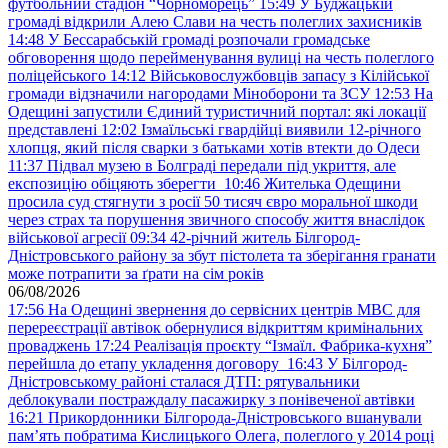
футбольний стадіон “Чорноморець”
15:49
У Буджацькій
громаді відкрили Алею Слави на честь полеглих захисників
14:48
У Бессарабській громаді розпочали громадське
обговорення щодо перейменування вулиці на честь полеглого
поліцейського
14:12
Військовослужбовців запасу з Кілійської
громади відзначили нагородами Міноборони та ЗСУ
12:53
На
Одещині запустили Єдиний туристичний портал: які локації
представлені
12:02
Ізмаїльські гвардійці виявили 12-річного
хлопця, який після сварки з батьками хотів втекти до Одеси
11:37
Підвал музею в Болграді передали під укриття, але
експозицію обіцяють зберегти
10:46
Жителька Одещини
просила суд стягнути з росії 50 тисяч євро моральної шкоди
через страх та порушення звичного способу життя внаслідок
військової агресії
09:34
42-річний житель Білгород-
Дністровського району за збут пістолета та зберігання гранати
може потрапити за ґрати на сім років
06/08/2026
17:56
На Одещині звернення до сервісних центрів МВС для
перереєстрації автівок обернулися відкриттям кримінальних
проваджень
17:24
Реалізація проєкту “Ізмаїл. Фабрика-кухня”
перейшла до етапу укладення договору
16:43
У Білгород-
Дністровському районі сталася ДТП: рятувальники
деблокували постраждалу пасажирку з понівеченої автівки
16:21
Прикордонники Білгорода-Дністровського вшанували
пам’ять побратима Кислицького Олега, полеглого у 2014 році