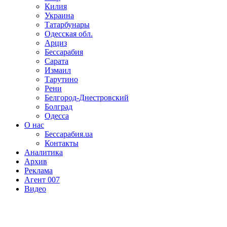
Килия
Украина
Татарбунары
Одесская обл.
Арциз
Бессарабия
Сарата
Измаил
Тарутино
Рени
Белгород-Днестровский
Болград
Одесса
О нас
Бессарабия.ua
Контакты
Аналитика
Архив
Реклама
Агент 007
Видео