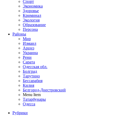
Спорт
Экономика
Здоровье
Криминал
Экология
Образование
Персона
Районы
Мир
Измаил
Арциз
Украина
Рени
Сарата
Одесская обл.
Болград
Тарутино
Бессарабия
Килия
Белгород-Днестровский
Menu Item
Татарбунары
Одесса
Рубрики