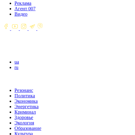
Реклама
Агент 007
Видео
ua
ru
Резонанс
Политика
Экономика
Энергетика
Криминал
Здоровье
Экология
Образование
Культура