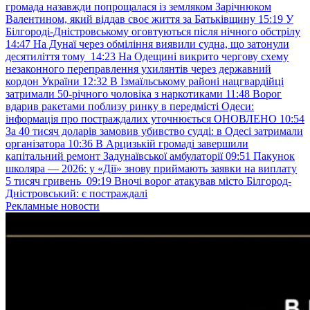
громада назавжди попрощалася із земляком Зарічнюком
Валентином, який віддав своє життя за Батьківщину
15:19
У
Білгороді-Дністровському оговтуються після нічного обстрілу
14:47
На Дунаї через обміління виявили судна, що затонули
десятиліття тому
14:23
На Одещині викрито чергову схему
незаконного переправлення ухилянтів через державний
кордон України
12:32
В Ізмаїльському районі нацгвардійці
затримали 50-річного чоловіка з наркотиками
11:48
Ворог
вдарив ракетами поблизу ринку в передмісті Одеси:
інформація про постраждалих уточнюється ОНОВЛЕНО
10:54
За 40 тисяч доларів замовив убивство судді: в Одесі затримали
організатора
10:36
В Арцизькій громаді завершили
капітальний ремонт Задунаївської амбулаторії
09:51
Пакунок
школяра — 2026: у «Дії» знову приймають заявки на виплату
5 тисяч гривень
09:19
Вночі ворог атакував місто Білгород-
Дністровський: є постраждалі
Рекламные новости