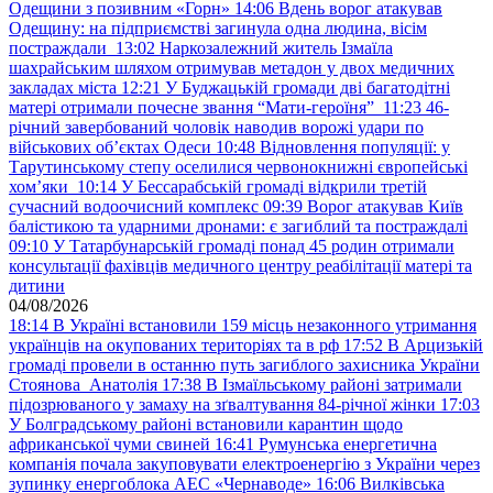
Одещини з позивним «Горн»
14:06
Вдень ворог атакував
Одещину: на підприємстві загинула одна людина, вісім
постраждали
13:02
Наркозалежний житель Ізмаїла
шахрайським шляхом отримував метадон у двох медичних
закладах міста
12:21
У Буджацькій громади дві багатодітні
матері отримали почесне звання “Мати-героїня”
11:23
46-
річний завербований чоловік наводив ворожі удари по
військових обʼєктах Одеси
10:48
Відновлення популяції: у
Тарутинському степу оселилися червонокнижні європейські
хом’яки
10:14
У Бессарабській громаді відкрили третій
сучасний водоочисний комплекс
09:39
Ворог атакував Київ
балістикою та ударними дронами: є загиблий та постраждалі
09:10
У Татарбунарській громаді понад 45 родин отримали
консультації фахівців медичного центру реабілітації матері та
дитини
04/08/2026
18:14
В Україні встановили 159 місць незаконного утримання
українців на окупованих територіях та в рф
17:52
В Арцизькій
громаді провели в останню путь загиблого захисника України
Стоянова Анатолія
17:38
В Ізмаїльському районі затримали
підозрюваного у замаху на зґвалтування 84-річної жінки
17:03
У Болградському районі встановили карантин щодо
африканської чуми свиней
16:41
Румунська енергетична
компанія почала закуповувати електроенергію з України через
зупинку енергоблока АЕС «Чернаводе»
16:06
Вилківська