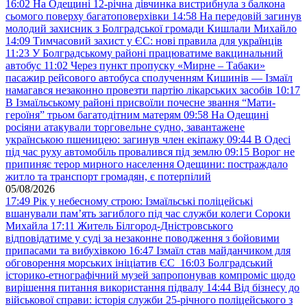
16:02
На Одещині 12-річна дівчинка вистрибнула з балкона
сьомого поверху багатоповерхівки
14:58
На передовій загинув
молодий захисник з Болградської громади Кишлали Михайло
14:09
Тимчасовий захист у ЄС: нові правила для українців
11:23
У Болградському районі працюватиме вакцинальний
автобус
11:02
Через пункт пропуску «Мирне – Табаки»
пасажир рейсового автобуса сполученням Кишинів — Ізмаїл
намагався незаконно провезти партію лікарських засобів
10:17
В Ізмаїльському районі присвоїли почесне звання “Мати-
героїня” трьом багатодітним матерям
09:58
На Одещині
росіяни атакували торговельне судно, завантажене
українською пшеницею: загинув член екіпажу
09:44
В Одесі
під час руху автомобіль провалився під землю
09:15
Ворог не
припиняє терор мирного населення Одещини: постраждало
житло та транспорт громадян, є потерпілий
05/08/2026
17:49
Рік у небесному строю: Ізмаїльські поліцейські
вшанували пам’ять загиблого під час служби колеги Сороки
Михайла
17:11
Житель Білгород-Дністровського
відповідатиме у суді за незаконне поводження з бойовими
припасами та вибухівкою
16:47
Ізмаїл став майданчиком для
обговорення морських ініціатив ЄС
16:03
Болградський
історико-етнографічний музей запропонував компроміс щодо
вирішення питання використання підвалу
14:44
Від бізнесу до
військової справи: історія служби 25-річного поліцейського з