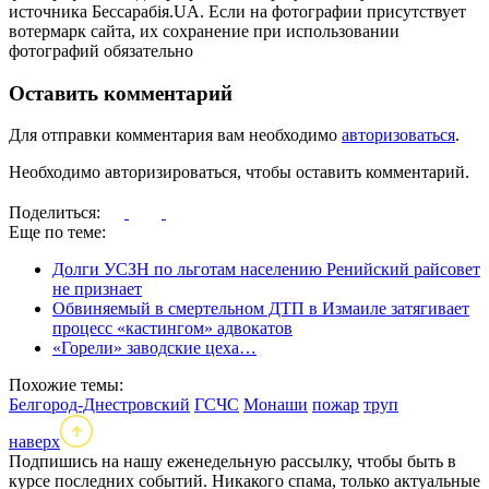
источника Бессарабія.UA. Если на фотографии присутствует
вотермарк сайта, их сохранение при использовании
фотографий обязательно
Оставить комментарий
Для отправки комментария вам необходимо
авторизоваться
.
Необходимо авторизироваться, чтобы оставить комментарий.
Поделиться:
Еще по теме:
Долги УСЗН по льготам населению Ренийский райсовет
не признает
Обвиняемый в смертельном ДТП в Измаиле затягивает
процесс «кастингом» адвокатов
«Горели» заводские цеха…
Похожие темы:
Белгород-Днестровский
ГСЧС
Монаши
пожар
труп
наверх
Подпишись на нашу еженедельную рассылку, чтобы быть в
курсе последних событий. Никакого спама, только актуальные