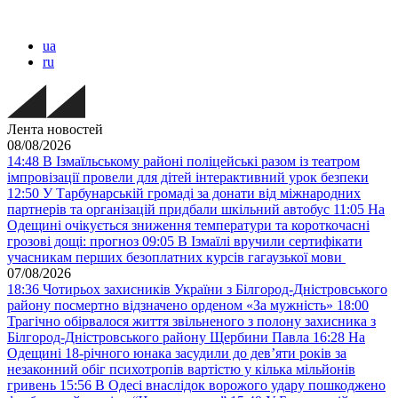
ua
ru
Лента новостей
08/08/2026
14:48
В Ізмаїльському районі поліцейські разом із театром
імпровізації провели для дітей інтерактивний урок безпеки
12:50
У Тарбунарській громаді за донати від міжнародних
партнерів та організацій придбали шкільний автобус
11:05
На
Одещині очікується зниження температури та короткочасні
грозові дощі: прогноз
09:05
В Ізмаїлі вручили сертифікати
учасникам перших безоплатних курсів гагаузької мови
07/08/2026
18:36
Чотирьох захисників України з Білгород-Дністровського
району посмертно відзначено орденом «За мужність»
18:00
Трагічно обірвалося життя звільненого з полону захисника з
Білгород-Дністровського району Щербини Павла
16:28
На
Одещині 18-річного юнака засудили до дев’яти років за
незаконний обіг психотропів вартістю у кілька мільйонів
гривень
15:56
В Одесі внаслідок ворожого удару пошкоджено