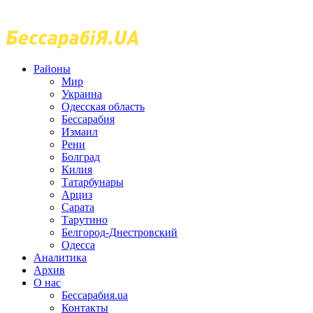
Районы
Мир
Украина
Одесская область
Бессарабия
Измаил
Рени
Болград
Килия
Татарбунары
Арциз
Сарата
Тарутино
Белгород-Днестровский
Одесса
Аналитика
Архив
О нас
Бессарабия.ua
Контакты