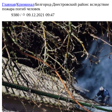
Главная
/
Криминал
/
Белгород-Днестровский район: вследствие
пожара погиб человек
9380
/
09.12.2021 09:47