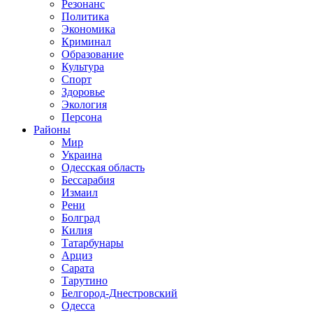
Резонанс
Политика
Экономика
Криминал
Образование
Культура
Спорт
Здоровье
Экология
Персона
Районы
Мир
Украина
Одесская область
Бессарабия
Измаил
Рени
Болград
Килия
Татарбунары
Арциз
Сарата
Тарутино
Белгород-Днестровский
Одесса