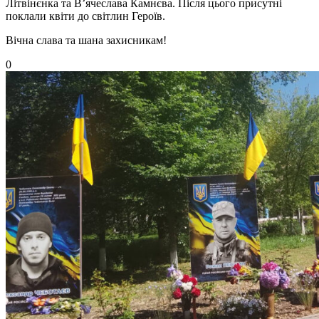
Літвінєнка та В’ячеслава Камнєва. Після цього присутні
поклали квіти до світлин Героїв.
Вічна слава та шана захисникам!
0