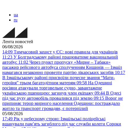
ua
ru
Лента новостей
06/08/2026
14:09
Тимчасовий захист у ЄС: нові правила для українців
11:23
У Болградському районі працюватиме вакцинальний
автобус
11:02
Через пункт пропуску «Мирне – Табаки»
пасажир рейсового автобуса сполученням Кишинів — Ізмаїл
намагався незаконно провезти партію лікарських засобів
10:17
В Ізмаїльському районі присвоїли почесне звання “Мати-
героїня” трьом багатодітним матерям
09:58
На Одещині
росіяни атакували торговельне судно, завантажене
українською пшеницею: загинув член екіпажу
09:44
В Одесі
під час руху автомобіль провалився під землю
09:15
Ворог не
припиняє терор мирного населення Одещини: постраждало
житло та транспорт громадян, є потерпілий
05/08/2026
17:49
Рік у небесному строю: Ізмаїльські поліцейські
вшанували пам’ять загиблого під час служби колеги Сороки