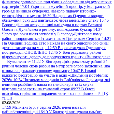
фінансову допомогу на придбання обладнання від румунських
партнерів
17:04
Укриття чи музейний простір: у Болградській
громаді виникла суперечка навколо підвалу історико-
етнографічного музею
16:39
На дорогах Одещини вводять
обмеження руху для вантажівок через аномальну спеку
15:46
Ворог здійснив атаку на цивільні судна в портах Великої
Одеси та Дунайського регіону: пошкоджено буксир
14:37
Через два роки після загибелі у Білгород-Дністровському
районі попрощаються із захисником Гриценком Сергієм
14:21
На Одещині водійка авто наїхала на свого однорічного сина:
дитина загинула на місці
12:59
Ворог атакував Одещину: є
постраждалі ОНОВЛЕНО
12:46
У Болградському районі
відремонтують дорогу до пропускного пункту «Виноградівка
— Вулканешти»
11:22
У Білгород-Дністровському районі 24-
річний чоловік скоїв розбій на матір загиблого захисника, яка
отримала державну грошову допомогу
10:47
В Ізмаїлі
відкрито реєстрацію на участь в акції «Шкільний портфелик
2026»
10:34
Чотирьох молодиків із Саф’янівської громади, які
вчинили розбійний напад на пенсіонерів та їх онука,
відправили за ґрати на тривалий строк
09:23
В Одесі
внаслідок стрілянини поранено чотирьох працівників РТЦК
та СП
02/08/2026
17:59
Магнітні бурі у серпні 2026: вчені назвали
найнебезпечніші дні
16:19
У Болграді вшанували пам’ять