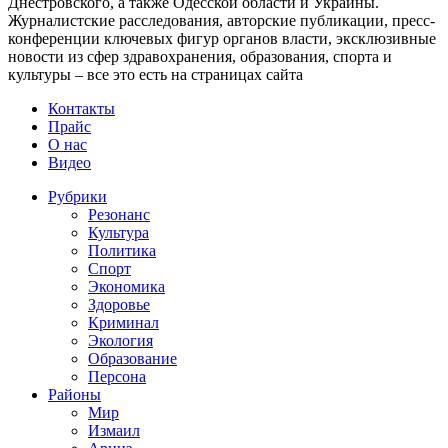
Днестровского, а также Одесской области и Украины.
Журналистские расследования, авторские публикации, пресс-
конференции ключевых фигур органов власти, эксклюзивные
новости из сфер здравохранения, образования, спорта и
культуры – все это есть на страницах сайта
Контакты
Прайс
О нас
Видео
Рубрики
Резонанс
Культура
Политика
Спорт
Экономика
Здоровье
Криминал
Экология
Образование
Персона
Районы
Мир
Измаил