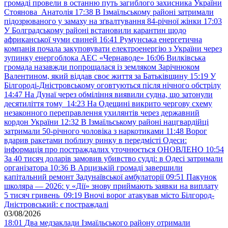
громаді провели в останню путь загиблого захисника України
Стоянова Анатолія
17:38
В Ізмаїльському районі затримали
підозрюваного у замаху на зґвалтування 84-річної жінки
17:03
У Болградському районі встановили карантин щодо
африканської чуми свиней
16:41
Румунська енергетична
компанія почала закуповувати електроенергію з України через
зупинку енергоблока АЕС «Чернаводе»
16:06
Вилківська
громада назавжди попрощалася із земляком Зарічнюком
Валентином, який віддав своє життя за Батьківщину
15:19
У
Білгороді-Дністровському оговтуються після нічного обстрілу
14:47
На Дунаї через обміління виявили судна, що затонули
десятиліття тому
14:23
На Одещині викрито чергову схему
незаконного переправлення ухилянтів через державний
кордон України
12:32
В Ізмаїльському районі нацгвардійці
затримали 50-річного чоловіка з наркотиками
11:48
Ворог
вдарив ракетами поблизу ринку в передмісті Одеси:
інформація про постраждалих уточнюється ОНОВЛЕНО
10:54
За 40 тисяч доларів замовив убивство судді: в Одесі затримали
організатора
10:36
В Арцизькій громаді завершили
капітальний ремонт Задунаївської амбулаторії
09:51
Пакунок
школяра — 2026: у «Дії» знову приймають заявки на виплату
5 тисяч гривень
09:19
Вночі ворог атакував місто Білгород-
Дністровський: є постраждалі
03/08/2026
18:01
Два медзаклади Ізмаїльського району отримали