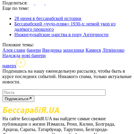
Поделиться:
Еще по теме:
28 июня в бессарабской истории
Бессарабский «чудо-пляж» 1930-х: немой укор из
далёкого прошлого
Нижнедунайские царства в пору Античности
Похожие темы:
Алея слави
банери
Введенка
захисники
Камнєв
Літвінєнко
Надєжда
нові банери
наверх
Подпишись на нашу еженедельную рассылку, чтобы быть в
курсе последних событий. Никакого спама, только актуальные
новости.
Подписаться
На сайте БессарабіЯ.UA вы найдете самые свежие
публикации о жизни Измаила, Рени, Килии, Болграда,
Арциза, Сараты, Татарбунар, Тарутино, Белгорода-