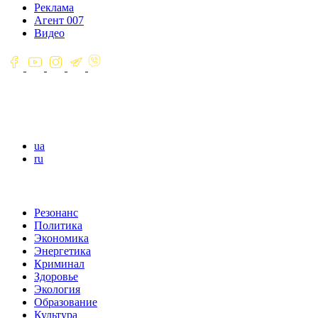
Реклама
Агент 007
Видео
ua
ru
Резонанс
Политика
Экономика
Энергетика
Криминал
Здоровье
Экология
Образование
Культура