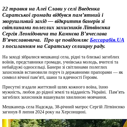
22 травня на Алеї Слави у селі Введенка
Саратської громади відбувся пам’ятний і
зворушливий захід — відкриття банерів зі
світлинами полеглих захисників Літвінєнка
Сергія Леонідовича та Камнєва В’ячеслава
В’ячеславовича. Про це повідомляє
Бессарабія.UA
з посиланням на Саратську селищну раду.
На заході зібралися мешканці села, рідні та близькі загиблих
воїнів, представники громади, учнівська молодь, вчителі та
небайдужі односельці. Банери зі світлинами полеглих
захисників встановили поруч із державними прапорами — як
символ вічної пам’яті, шани та вдячності Героям.
Присутні згадали життєвий шлях кожного воїна, їхню
мужність, любов до рідної землі та відданість Україні. Пам’ять
загиблих захисників вшанували хвилиною мовчання.
Мешканець села Надєжда, 38-річний матрос Сергій Літвінєнко
загинув 8 липня 2024 року на Херсонщині.