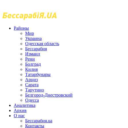
Районы
Мир
Украина
Одесская область
Бессарабия
Измаил
Рени
Болград
Килия
Татарбунары
Арциз
Сарата
Тарутино
Белгород-Днестровский
Одесса
Аналитика
Архив
О нас
Бессарабия.ua
Контакты