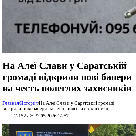
На Алеї Слави у Саратській
громаді відкрили нові банери
на честь полеглих захисників
Главная
/
История
/
На Алеї Слави у Саратській громаді
відкрили нові банери на честь полеглих захисників
12152
/
23.05.2026 14:57