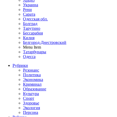
Арциз
Украина
Рени
Сарата
Одесская обл.
Болград
Тарутино
Бессарабия
Килия
Белгород-Днестровский
Menu Item
Татарбунары
Одесса
Рубрики
Резонанс
Политика
Экономика
Криминал
Образование
Культура
Спорт
Здоровье
Экология
Персона