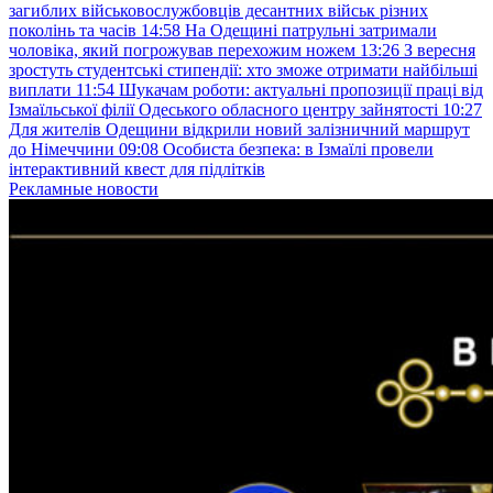
загиблих військовослужбовців десантних військ різних
поколінь та часів
14:58
На Одещині патрульні затримали
чоловіка, який погрожував перехожим ножем
13:26
З вересня
зростуть студентські стипендії: хто зможе отримати найбільші
виплати
11:54
Шукачам роботи: актуальні пропозиції праці від
Ізмаїльської філії Одеського обласного центру зайнятості
10:27
Для жителів Одещини відкрили новий залізничний маршрут
до Німеччини
09:08
Особиста безпека: в Ізмаїлі провели
інтерактивний квест для підлітків
Рекламные новости