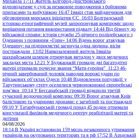
Михайла
17:11
Житель Білгород-Дністровського
відповідатиме у суді за незаконне поводження з бойовими
припасами та вибухівкою
16:47
Ізмаїл став майданчиком для
обговорення морських ініціатив ЄС
16:03
Болградський
історико-етнографічний музей запропонував компроміс щодо
вирішення питання використання підвалу
14:44
Від бізнесу до
військової справи: історія служби 25-річного поліцейського з
Одещини з позивним «Горн»
14:06
Вдень ворог атакував
Одещину: на підприємстві загинула одна людина, вісім
постраждали
13:02
Наркозалежний житель Ізмаїла
шахрайським шляхом отримував метадон у двох медичних
закладах міста
12:21
У Буджацькій громади дві багатодітні
матері отримали почесне звання “Мати-героїня”
11:23
46-
річний завербований чоловік наводив ворожі удари по
військових обʼєктах Одеси
10:48
Відновлення популяції: у
Тарутинському степу оселилися червонокнижні європейські
хом’яки
10:14
У Бессарабській громаді відкрили третій
сучасний водоочисний комплекс
09:39
Ворог атакував Київ
балістикою та ударними дронами: є загиблий та постраждалі
09:10
У Татарбунарській громаді понад 45 родин отримали
консультації фахівців медичного центру реабілітації матері та
дитини
04/08/2026
18:14
В Україні встановили 159 місць незаконного утримання
українців на окупованих територіях та в рф
17:52
В Арцизькій