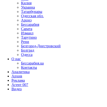
Килия
Украина
Татарбунары
Одесская обл.
Арциз
Бессарабия
Сарата
Измаил
Тарутино
Рени
Белгород-Днестровский
Болград
Одесса
О нас
Бессарабия.ua
Контакты
Аналитика
Архив
Реклама
Агент 007
Видео