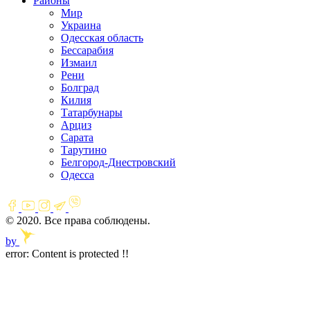
Районы
Мир
Украина
Одесская область
Бессарабия
Измаил
Рени
Болград
Килия
Татарбунары
Арциз
Сарата
Тарутино
Белгород-Днестровский
Одесса
© 2020. Все права соблюдены.
by
error:
Content is protected !!