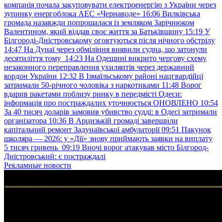
компанія почала закуповувати електроенергію з України через
зупинку енергоблока АЕС «Чернаводе»
16:06
Вилківська
громада назавжди попрощалася із земляком Зарічнюком
Валентином, який віддав своє життя за Батьківщину
15:19
У
Білгороді-Дністровському оговтуються після нічного обстрілу
14:47
На Дунаї через обміління виявили судна, що затонули
десятиліття тому
14:23
На Одещині викрито чергову схему
незаконного переправлення ухилянтів через державний
кордон України
12:32
В Ізмаїльському районі нацгвардійці
затримали 50-річного чоловіка з наркотиками
11:48
Ворог
вдарив ракетами поблизу ринку в передмісті Одеси:
інформація про постраждалих уточнюється ОНОВЛЕНО
10:54
За 40 тисяч доларів замовив убивство судді: в Одесі затримали
організатора
10:36
В Арцизькій громаді завершили
капітальний ремонт Задунаївської амбулаторії
09:51
Пакунок
школяра — 2026: у «Дії» знову приймають заявки на виплату
5 тисяч гривень
09:19
Вночі ворог атакував місто Білгород-
Дністровський: є постраждалі
Рекламные новости