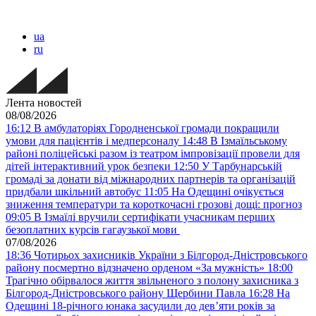
ua
ru
Лента новостей
08/08/2026
16:12
В амбулаторіях Городненської громади покращили
умови для пацієнтів і медперсоналу
14:48
В Ізмаїльському
районі поліцейські разом із театром імпровізації провели для
дітей інтерактивний урок безпеки
12:50
У Тарбунарській
громаді за донати від міжнародних партнерів та організацій
придбали шкільний автобус
11:05
На Одещині очікується
зниження температури та короткочасні грозові дощі: прогноз
09:05
В Ізмаїлі вручили сертифікати учасникам перших
безоплатних курсів гагаузької мови
07/08/2026
18:36
Чотирьох захисників України з Білгород-Дністровського
району посмертно відзначено орденом «За мужність»
18:00
Трагічно обірвалося життя звільненого з полону захисника з
Білгород-Дністровського району Щербини Павла
16:28
На
Одещині 18-річного юнака засудили до дев’яти років за