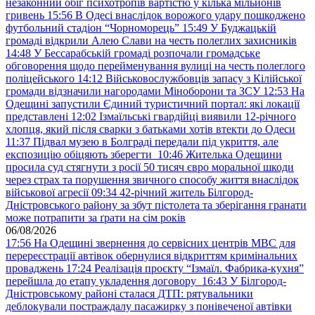
незаконний обіг психотропів вартістю у кілька мільйонів
гривень
15:56
В Одесі внаслідок ворожого удару пошкоджено
футбольний стадіон “Чорноморець”
15:49
У Буджацькій
громаді відкрили Алею Слави на честь полеглих захисників
14:48
У Бессарабській громаді розпочали громадське
обговорення щодо перейменування вулиці на честь полеглого
поліцейського
14:12
Військовослужбовців запасу з Кілійської
громади відзначили нагородами Міноборони та ЗСУ
12:53
На
Одещині запустили Єдиний туристичний портал: які локації
представлені
12:02
Ізмаїльські гвардійці виявили 12-річного
хлопця, який після сварки з батьками хотів втекти до Одеси
11:37
Підвал музею в Болграді передали під укриття, але
експозицію обіцяють зберегти
10:46
Жителька Одещини
просила суд стягнути з росії 50 тисяч євро моральної шкоди
через страх та порушення звичного способу життя внаслідок
військової агресії
09:34
42-річний житель Білгород-
Дністровського району за збут пістолета та зберігання гранати
може потрапити за ґрати на сім років
06/08/2026
17:56
На Одещині звернення до сервісних центрів МВС для
перереєстрації автівок обернулися відкриттям кримінальних
проваджень
17:24
Реалізація проєкту “Ізмаїл. Фабрика-кухня”
перейшла до етапу укладення договору
16:43
У Білгород-
Дністровському районі сталася ДТП: рятувальники
деблокували постраждалу пасажирку з понівеченої автівки