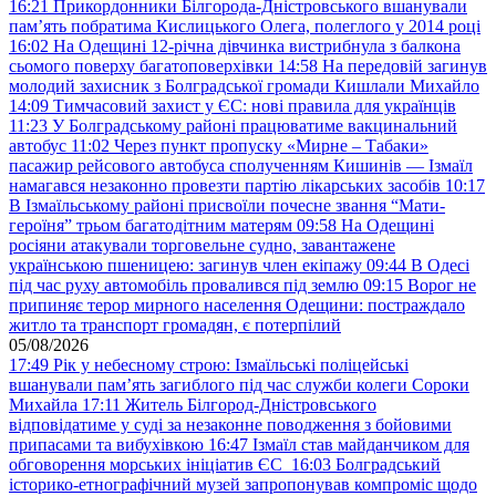
16:21
Прикордонники Білгорода-Дністровського вшанували
пам’ять побратима Кислицького Олега, полеглого у 2014 році
16:02
На Одещині 12-річна дівчинка вистрибнула з балкона
сьомого поверху багатоповерхівки
14:58
На передовій загинув
молодий захисник з Болградської громади Кишлали Михайло
14:09
Тимчасовий захист у ЄС: нові правила для українців
11:23
У Болградському районі працюватиме вакцинальний
автобус
11:02
Через пункт пропуску «Мирне – Табаки»
пасажир рейсового автобуса сполученням Кишинів — Ізмаїл
намагався незаконно провезти партію лікарських засобів
10:17
В Ізмаїльському районі присвоїли почесне звання “Мати-
героїня” трьом багатодітним матерям
09:58
На Одещині
росіяни атакували торговельне судно, завантажене
українською пшеницею: загинув член екіпажу
09:44
В Одесі
під час руху автомобіль провалився під землю
09:15
Ворог не
припиняє терор мирного населення Одещини: постраждало
житло та транспорт громадян, є потерпілий
05/08/2026
17:49
Рік у небесному строю: Ізмаїльські поліцейські
вшанували пам’ять загиблого під час служби колеги Сороки
Михайла
17:11
Житель Білгород-Дністровського
відповідатиме у суді за незаконне поводження з бойовими
припасами та вибухівкою
16:47
Ізмаїл став майданчиком для
обговорення морських ініціатив ЄС
16:03
Болградський
історико-етнографічний музей запропонував компроміс щодо