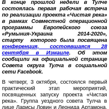
В конце прошлой недели в Тулче
состоялась первая рабочая встреча
по реализации проекта «Чистая река»
в рамках Совместной операционной
программы Европейского союза
«Румыния-Украина 2014-2020»,
старту которого была посвящена
конференция, состоявшаяся 28
сентября в Измаиле
. Об этом
сообщили на официальной странице
Совета округа Тулча в социальной
сети Facebook.
В четверг, 3 октября, состоялся первый
практический этап мероприятий,
посвященных запуску проекта «Чистая
река». Группа уездного совета Тулча в
лице Ларисы Ловин и Леонида Артамона,