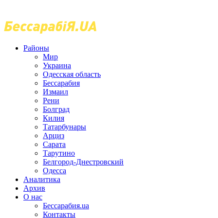
Районы
Мир
Украина
Одесская область
Бессарабия
Измаил
Рени
Болград
Килия
Татарбунары
Арциз
Сарата
Тарутино
Белгород-Днестровский
Одесса
Аналитика
Архив
О нас
Бессарабия.ua
Контакты