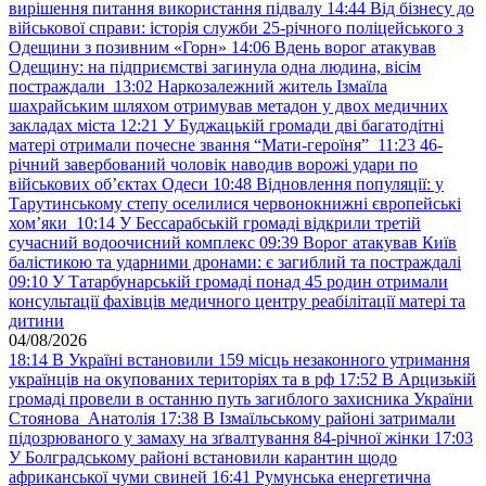
вирішення питання використання підвалу
14:44
Від бізнесу до
військової справи: історія служби 25-річного поліцейського з
Одещини з позивним «Горн»
14:06
Вдень ворог атакував
Одещину: на підприємстві загинула одна людина, вісім
постраждали
13:02
Наркозалежний житель Ізмаїла
шахрайським шляхом отримував метадон у двох медичних
закладах міста
12:21
У Буджацькій громади дві багатодітні
матері отримали почесне звання “Мати-героїня”
11:23
46-
річний завербований чоловік наводив ворожі удари по
військових обʼєктах Одеси
10:48
Відновлення популяції: у
Тарутинському степу оселилися червонокнижні європейські
хом’яки
10:14
У Бессарабській громаді відкрили третій
сучасний водоочисний комплекс
09:39
Ворог атакував Київ
балістикою та ударними дронами: є загиблий та постраждалі
09:10
У Татарбунарській громаді понад 45 родин отримали
консультації фахівців медичного центру реабілітації матері та
дитини
04/08/2026
18:14
В Україні встановили 159 місць незаконного утримання
українців на окупованих територіях та в рф
17:52
В Арцизькій
громаді провели в останню путь загиблого захисника України
Стоянова Анатолія
17:38
В Ізмаїльському районі затримали
підозрюваного у замаху на зґвалтування 84-річної жінки
17:03
У Болградському районі встановили карантин щодо
африканської чуми свиней
16:41
Румунська енергетична