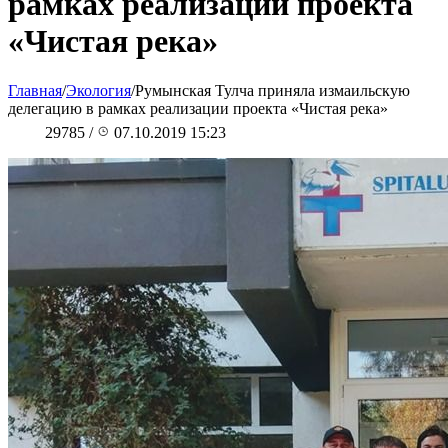
рамках реализации проекта
«Чистая река»
Главная
/
Экология
/
Румынская Тулча приняла измаильскую
делегацию в рамках реализации проекта «Чистая река»
29785
/
07.10.2019 15:23