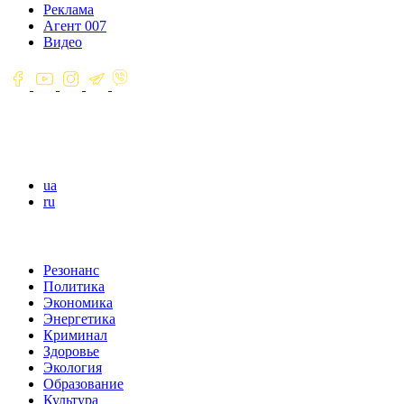
Реклама
Агент 007
Видео
ua
ru
Резонанс
Политика
Экономика
Энергетика
Криминал
Здоровье
Экология
Образование
Культура