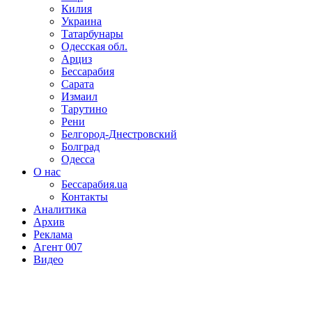
Килия
Украина
Татарбунары
Одесская обл.
Арциз
Бессарабия
Сарата
Измаил
Тарутино
Рени
Белгород-Днестровский
Болград
Одесса
О нас
Бессарабия.ua
Контакты
Аналитика
Архив
Реклама
Агент 007
Видео