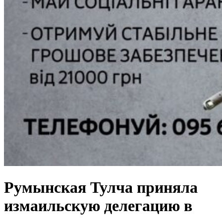
Румынская Тулча приняла
измаильскую делегацию в