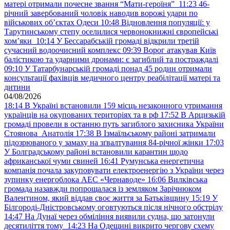
матері отримали почесне звання “Мати-героїня”
11:23
46-
річний завербований чоловік наводив ворожі удари по
військових обʼєктах Одеси
10:48
Відновлення популяції: у
Тарутинському степу оселилися червонокнижні європейські
хом’яки
10:14
У Бессарабській громаді відкрили третій
сучасний водоочисний комплекс
09:39
Ворог атакував Київ
балістикою та ударними дронами: є загиблий та постраждалі
09:10
У Татарбунарській громаді понад 45 родин отримали
консультації фахівців медичного центру реабілітації матері та
дитини
04/08/2026
18:14
В Україні встановили 159 місць незаконного утримання
українців на окупованих територіях та в рф
17:52
В Арцизькій
громаді провели в останню путь загиблого захисника України
Стоянова Анатолія
17:38
В Ізмаїльському районі затримали
підозрюваного у замаху на зґвалтування 84-річної жінки
17:03
У Болградському районі встановили карантин щодо
африканської чуми свиней
16:41
Румунська енергетична
компанія почала закуповувати електроенергію з України через
зупинку енергоблока АЕС «Чернаводе»
16:06
Вилківська
громада назавжди попрощалася із земляком Зарічнюком
Валентином, який віддав своє життя за Батьківщину
15:19
У
Білгороді-Дністровському оговтуються після нічного обстрілу
14:47
На Дунаї через обміління виявили судна, що затонули
десятиліття тому
14:23
На Одещині викрито чергову схему