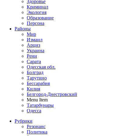
Здоровье
Криминал
Экология
Образование
Персона
Районы
Мир
Измаил
Арциз
Украина
Рени
Сарата
Одесская обл.
Болград
Тарутино
Бессарабия
Килия
Белгород-Днестровский
Menu Item
Татарбунары
Одесса
Рубрики
Резонанс
Политика