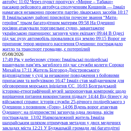
автобус
11:02
Через пункт пропуску «Мирне – Табаки»
пасажир рейсового автобуса сполученням Кишинів — Ізмаїл
намагався незаконно провезти партію лікарських засобів
10:17
В Ізмаїльському районі присвоїли почесне звання “Мати-
героїня” трьом багатодітним матерям
09:58
На Одещині
росіяни атакували торговельне судно, завантажене
українською пшеницею: загинув член екіпажу
09:44
В Одесі
під час руху автомобіль провалився під землю
09:15
Ворог не
припиняє терор мирного населення Одещини: постраждало
житло та транспорт громадян, є потерпілий
05/08/2026
17:49
Рік у небесному строю: Ізмаїльські поліцейські
вшанували пам’ять загиблого під час служби колеги Сороки
Михайла
17:11
Житель Білгород-Дністровського
відповідатиме у суді за незаконне поводження з бойовими
припасами та вибухівкою
16:47
Ізмаїл став майданчиком для
обговорення морських ініціатив ЄС
16:03
Болградський
історико-етнографічний музей запропонував компроміс щодо
вирішення питання використання підвалу
14:44
Від бізнесу до
військової справи: історія служби 25-річного поліцейського з
Одещини з позивним «Горн»
14:06
Вдень ворог атакував
Одещину: на підприємстві загинула одна людина, вісім
постраждали
13:02
Наркозалежний житель Ізмаїла
шахрайським шляхом отримував метадон у двох медичних
закладах міста
12:21
У Буджацькій громади дві багатодітні