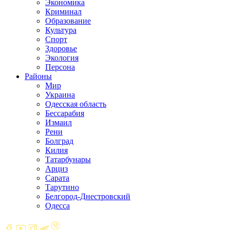
Экономика
Криминал
Образование
Культура
Спорт
Здоровье
Экология
Персона
Районы
Мир
Украина
Одесская область
Бессарабия
Измаил
Рени
Болград
Килия
Татарбунары
Арциз
Сарата
Тарутино
Белгород-Днестровский
Одесса