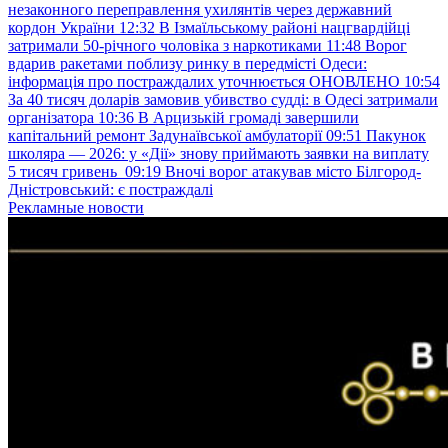
незаконного переправлення ухилянтів через державний
кордон України
12:32
В Ізмаїльському районі нацгвардійці
затримали 50-річного чоловіка з наркотиками
11:48
Ворог
вдарив ракетами поблизу ринку в передмісті Одеси:
інформація про постраждалих уточнюється ОНОВЛЕНО
10:54
За 40 тисяч доларів замовив убивство судді: в Одесі затримали
організатора
10:36
В Арцизькій громаді завершили
капітальний ремонт Задунаївської амбулаторії
09:51
Пакунок
школяра — 2026: у «Дії» знову приймають заявки на виплату
5 тисяч гривень
09:19
Вночі ворог атакував місто Білгород-
Дністровський: є постраждалі
Рекламные новости