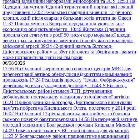
громади відзначили нагородами Міноборони та ЗСУ
12:53
На
Одещині запустили Єдиний туристичний портал: які локації
представлені
12:02
Ізмаїльські гвардійці виявили 12-річного
хлопця, який після сварки з батьками хотів втекти до Одеси
11:37
Підвал музею в Болграді передали під укриття, але
експозицію обіцяють зберегти
10:46
Жителька Одещини
просила суд стягнути з росії 50 тисяч євро моральної шкоди
через страх та порушення звичного способу життя внаслідок
військової агресії
09:34
42-річний житель Білгород-
Дністровського району за збут пістолета та зберігання гранати
може потрапити за ґрати на сім років
06/08/2026
17:56
На Одещині звернення до сервісних центрів МВС для
перереєстрації автівок обернулися відкриттям кримінальних
проваджень
17:24
Реалізація проєкту “Ізмаїл. Фабрика-кухня”
перейшла до етапу укладення договору
16:43
У Білгород-
Дністровському районі сталася ДТП: рятувальники
деблокували постраждалу пасажирку з понівеченої автівки
16:21
Прикордонники Білгорода-Дністровського вшанували
пам’ять побратима Кислицького Олега, полеглого у 2014 році
16:02
На Одещині 12-річна дівчинка вистрибнула з балкона
сьомого поверху багатоповерхівки
14:58
На передовій загинув
молодий захисник з Болградської громади Кишлали Михайло
14:09
Тимчасовий захист у ЄС: нові правила для українців
11:23
У Болградському районі працюватиме вакцинальний