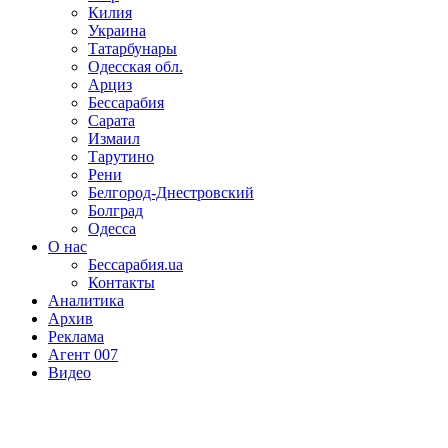
Килия
Украина
Татарбунары
Одесская обл.
Арциз
Бессарабия
Сарата
Измаил
Тарутино
Рени
Белгород-Днестровский
Болград
Одесса
О нас
Бессарабия.ua
Контакты
Аналитика
Архив
Реклама
Агент 007
Видео