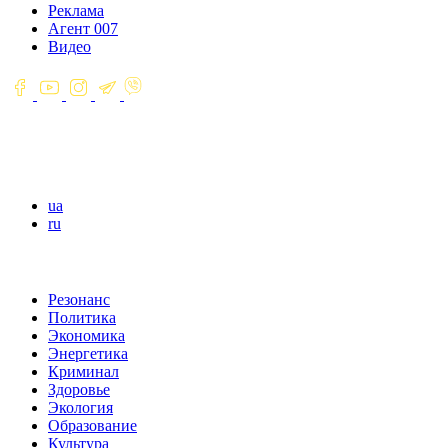
Реклама
Агент 007
Видео
ua
ru
Резонанс
Политика
Экономика
Энергетика
Криминал
Здоровье
Экология
Образование
Культура