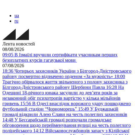
ua
ru
Лента новостей
08/08/2026
09:05
В Ізмаїлі вручили сертифікати учасникам перших
безоплатних курсів гагаузької мови
07/08/2026
18:36
Чотирьох захисників України з Білгород-Дністровського
району посмертно відзначено орденом «За мужність»
18:00
Трагічно обірвалося життя звільненого з полону захисника з
Білгород-Дністровського району Щербини Павла
16:28
На
Одещині 18-річного юнака засудили до дев’яти років за
незаконний обіг психотропів вартістю у кілька мільйонів
гривень
15:56
В Одесі внаслідок ворожого удару пошкоджено
футбольний стадіон “Чорноморець”
15:49
У Буджацькій
громаді відкрили Алею Слави на честь полеглих захисників
14:48
У Бессарабській громаді розпочали громадське
обговорення щодо перейменування вулиці на честь полеглого
поліцейського
14:12
Військовослужбовців запасу з Кілійської