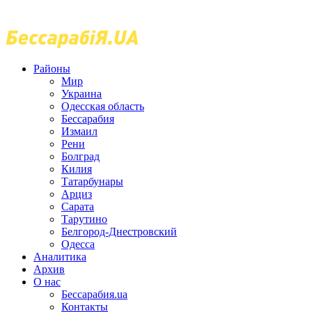
Районы
Мир
Украина
Одесская область
Бессарабия
Измаил
Рени
Болград
Килия
Татарбунары
Арциз
Сарата
Тарутино
Белгород-Днестровский
Одесса
Аналитика
Архив
О нас
Бессарабия.ua
Контакты