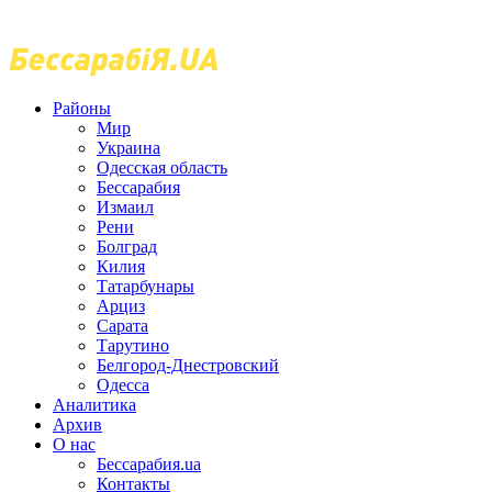
Районы
Мир
Украина
Одесская область
Бессарабия
Измаил
Рени
Болград
Килия
Татарбунары
Арциз
Сарата
Тарутино
Белгород-Днестровский
Одесса
Аналитика
Архив
О нас
Бессарабия.ua
Контакты