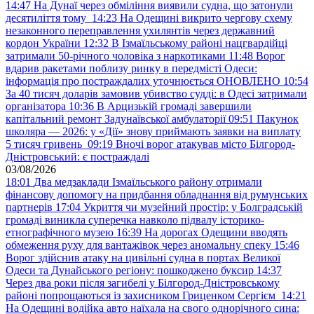
14:47
На Дунаї через обміління виявили судна, що затонули
десятиліття тому
14:23
На Одещині викрито чергову схему
незаконного переправлення ухилянтів через державний
кордон України
12:32
В Ізмаїльському районі нацгвардійці
затримали 50-річного чоловіка з наркотиками
11:48
Ворог
вдарив ракетами поблизу ринку в передмісті Одеси:
інформація про постраждалих уточнюється ОНОВЛЕНО
10:54
За 40 тисяч доларів замовив убивство судді: в Одесі затримали
організатора
10:36
В Арцизькій громаді завершили
капітальний ремонт Задунаївської амбулаторії
09:51
Пакунок
школяра — 2026: у «Дії» знову приймають заявки на виплату
5 тисяч гривень
09:19
Вночі ворог атакував місто Білгород-
Дністровський: є постраждалі
03/08/2026
18:01
Два медзаклади Ізмаїльського району отримали
фінансову допомогу на придбання обладнання від румунських
партнерів
17:04
Укриття чи музейний простір: у Болградській
громаді виникла суперечка навколо підвалу історико-
етнографічного музею
16:39
На дорогах Одещини вводять
обмеження руху для вантажівок через аномальну спеку
15:46
Ворог здійснив атаку на цивільні судна в портах Великої
Одеси та Дунайського регіону: пошкоджено буксир
14:37
Через два роки після загибелі у Білгород-Дністровському
районі попрощаються із захисником Гриценком Сергієм
14:21
На Одещині водійка авто наїхала на свого однорічного сина: