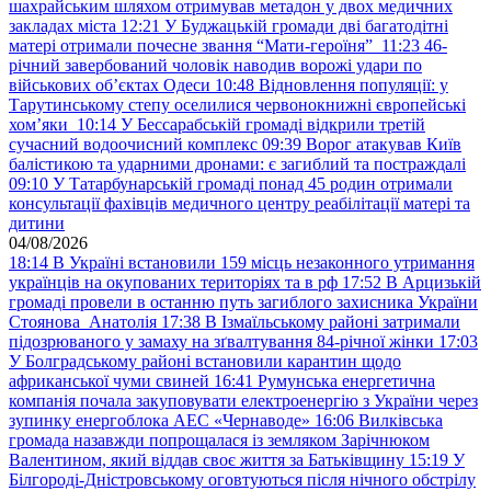
шахрайським шляхом отримував метадон у двох медичних
закладах міста
12:21
У Буджацькій громади дві багатодітні
матері отримали почесне звання “Мати-героїня”
11:23
46-
річний завербований чоловік наводив ворожі удари по
військових обʼєктах Одеси
10:48
Відновлення популяції: у
Тарутинському степу оселилися червонокнижні європейські
хом’яки
10:14
У Бессарабській громаді відкрили третій
сучасний водоочисний комплекс
09:39
Ворог атакував Київ
балістикою та ударними дронами: є загиблий та постраждалі
09:10
У Татарбунарській громаді понад 45 родин отримали
консультації фахівців медичного центру реабілітації матері та
дитини
04/08/2026
18:14
В Україні встановили 159 місць незаконного утримання
українців на окупованих територіях та в рф
17:52
В Арцизькій
громаді провели в останню путь загиблого захисника України
Стоянова Анатолія
17:38
В Ізмаїльському районі затримали
підозрюваного у замаху на зґвалтування 84-річної жінки
17:03
У Болградському районі встановили карантин щодо
африканської чуми свиней
16:41
Румунська енергетична
компанія почала закуповувати електроенергію з України через
зупинку енергоблока АЕС «Чернаводе»
16:06
Вилківська
громада назавжди попрощалася із земляком Зарічнюком
Валентином, який віддав своє життя за Батьківщину
15:19
У
Білгороді-Дністровському оговтуються після нічного обстрілу