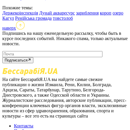
Похожие темы:
Держекоінспекція
Дунай акваресурс
зариблення
короп
озеро
Кагул
Ренійська громада
товстолоб
наверх
Подпишись на нашу еженедельную рассылку, чтобы быть в
курсе последних событий. Никакого спама, только актуальные
новости.
Подписаться
На сайте БессарабіЯ.UA вы найдете самые свежие
публикации о жизни Измаила, Рени, Килии, Болграда,
Арциза, Сараты, Татарбунар, Тарутино, Белгорода-
Днестровского, а также Одесской области и Украины.
Журналистские расследования, авторские публикации, пресс-
конференции ключевых фигур органов власти, эксклюзивные
новости из сфер здравохранения, образования, спорта и
культуры – все это есть на страницах сайта
Контакты