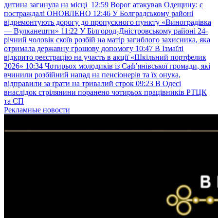
дитина загинула на місці
12:59
Ворог атакував Одещину: є
постраждалі ОНОВЛЕНО
12:46
У Болградському районі
відремонтують дорогу до пропускного пункту «Виноградівка
— Вулканешти»
11:22
У Білгород-Дністровському районі 24-
річний чоловік скоїв розбій на матір загиблого захисника, яка
отримала державну грошову допомогу
10:47
В Ізмаїлі
відкрито реєстрацію на участь в акції «Шкільний портфелик
2026»
10:34
Чотирьох молодиків із Саф’янівської громади, які
вчинили розбійний напад на пенсіонерів та їх онука,
відправили за ґрати на тривалий строк
09:23
В Одесі
внаслідок стрілянини поранено чотирьох працівників РТЦК
та СП
Рекламные новости