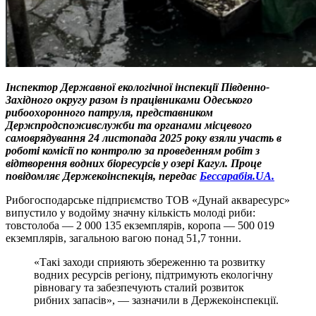
Інспектор Державної екологічної інспекції Південно-
Західного округу разом із працівниками Одеського
рибоохоронного патруля, представником
Держпродспоживслужби та органами місцевого
самоврядування 24 листопада 2025 року взяли участь в
роботі комісії по контролю за проведенням робіт з
відтворення водних біоресурсів у озері Кагул. Проце
повідомляє Держекоінспекція, передає
Бессарабія.UA.
Рибогосподарське підприємство ТОВ «Дунай акваресурс»
випустило у водойму значну кількість молоді риби:
товстолоба — 2 000 135 екземплярів, коропа — 500 019
екземплярів, загальною вагою понад 51,7 тонни.
«Такі заходи сприяють збереженню та розвитку
водних ресурсів регіону, підтримують екологічну
рівновагу та забезпечують сталий розвиток
рибних запасів», — зазначили в Держекоінспекції.