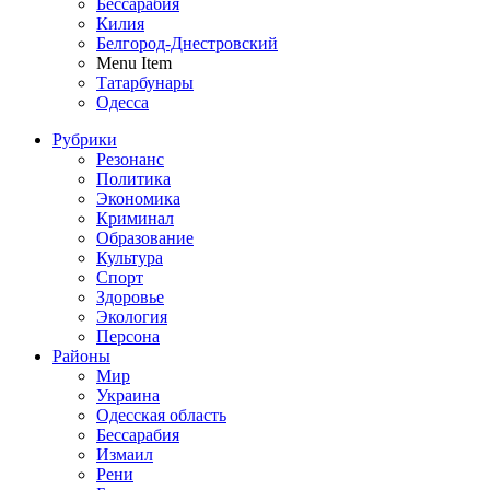
Бессарабия
Килия
Белгород-Днестровский
Menu Item
Татарбунары
Одесса
Рубрики
Резонанс
Политика
Экономика
Криминал
Образование
Культура
Спорт
Здоровье
Экология
Персона
Районы
Мир
Украина
Одесская область
Бессарабия
Измаил
Рени