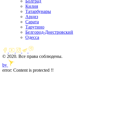
Болград
Килия
Татарбунары
Арциз
Сарата
Тарутино
Белгород-Днестровский
Одесса
© 2020. Все права соблюдены.
by
error:
Content is protected !!