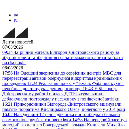
ua
ru
Лента новостей
07/08/2026
09:34
42-річний житель Білгород-Дністровського району за
збут пістолета та зберігання гранати можепотрапити за ґрати
на сім років
06/08/2026
17:56
На Одещині звернення до сервісних центрів МВС для
перереєстрації автівок обернулися відкриттям кримінальних
проваджень
17:24
Реалізація проєкту “Ізмаїл. Фабрика-кухня”
перейшла до етапу укладення договору
16:43
У Білгород-
Дністровському районі сталася ДТП: рятувальники
деблокували постраждалу пасажирку з понівеченої автівки
16:21
Прикордонники Білгорода-Дністровського вшанували
пам’ять побратима Кислицького Олега, полеглого у 2014 році
16:02
На Одещині 12-річна дівчинка вистрибнула з балкона
сьомого поверху багатоповерхівки
14:58
На передовій загинув
молодий захисник з Болградської громади Кишлали Михайло