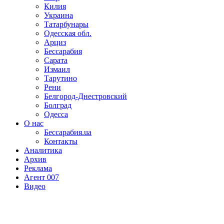
Килия
Украина
Татарбунары
Одесская обл.
Арциз
Бессарабия
Сарата
Измаил
Тарутино
Рени
Белгород-Днестровский
Болград
Одесса
О нас
Бессарабия.ua
Контакты
Аналитика
Архив
Реклама
Агент 007
Видео