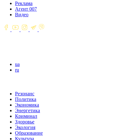
Реклама
Агент 007
Видео
ua
ru
Резонанс
Политика
Экономика
Энергетика
Криминал
Здоровье
Экология
Образование
Культура