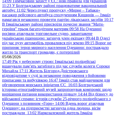
14:09
Тимчасовий захист у ЄС: нові правила для українців
11:23
У Болградському районі працюватиме вакцинальний
автобус
11:02
Через пункт пропуску «Мирне – Табаки»
пасажир рейсового автобуса сполученням Кишинів — Ізмаїл
намагався незаконно провезти партію лікарських засобів
10:17
В Ізмаїльському районі присвоїли почесне звання “Мати-
героїня” трьом багатодітним матерям
09:58
На Одещині
росіяни атакували торговельне судно, завантажене
українською пшеницею: загинув член екіпажу
09:44
В Одесі
під час руху автомобіль провалився під землю
09:15
Ворог не
припиняє терор мирного населення Одещини: постраждало
житло та транспорт громадян, є потерпілий
05/08/2026
17:49
Рік у небесному строю: Ізмаїльські поліцейські
вшанували пам’ять загиблого під час служби колеги Сороки
Михайла
17:11
Житель Білгород-Дністровського
відповідатиме у суді за незаконне поводження з бойовими
припасами та вибухівкою
16:47
Ізмаїл став майданчиком для
обговорення морських ініціатив ЄС
16:03
Болградський
історико-етнографічний музей запропонував компроміс щодо
вирішення питання використання підвалу
14:44
Від бізнесу до
військової справи: історія служби 25-річного поліцейського з
Одещини з позивним «Горн»
14:06
Вдень ворог атакував
Одещину: на підприємстві загинула одна людина, вісім
постраждали
13:02
Наркозалежний житель Ізмаїла