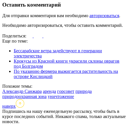
Оставить комментарий
Для отправки комментария вам необходимо
авторизоваться
.
Необходимо авторизироваться, чтобы оставить комментарий.
Поделиться:
Еще по теме:
Бессарабские ветра задействуют в генерации
электричества
Крокусы из Красной книги украсили склоны оврагов
под Болградом
По указанию фермера выжигается растительность на
острове Кислицкий
Похожие темы:
Александр Санжара
аренда
горсовет
природа
природоохранная зона
уничтожение
наверх
Подпишись на нашу еженедельную рассылку, чтобы быть в
курсе последних событий. Никакого спама, только актуальные
новости.