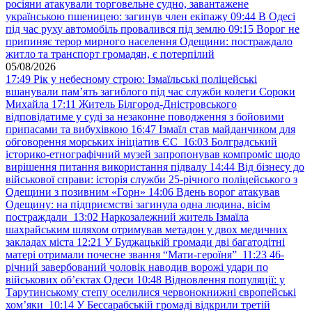
росіяни атакували торговельне судно, завантажене
українською пшеницею: загинув член екіпажу
09:44
В Одесі
під час руху автомобіль провалився під землю
09:15
Ворог не
припиняє терор мирного населення Одещини: постраждало
житло та транспорт громадян, є потерпілий
05/08/2026
17:49
Рік у небесному строю: Ізмаїльські поліцейські
вшанували пам’ять загиблого під час служби колеги Сороки
Михайла
17:11
Житель Білгород-Дністровського
відповідатиме у суді за незаконне поводження з бойовими
припасами та вибухівкою
16:47
Ізмаїл став майданчиком для
обговорення морських ініціатив ЄС
16:03
Болградський
історико-етнографічний музей запропонував компроміс щодо
вирішення питання використання підвалу
14:44
Від бізнесу до
військової справи: історія служби 25-річного поліцейського з
Одещини з позивним «Горн»
14:06
Вдень ворог атакував
Одещину: на підприємстві загинула одна людина, вісім
постраждали
13:02
Наркозалежний житель Ізмаїла
шахрайським шляхом отримував метадон у двох медичних
закладах міста
12:21
У Буджацькій громади дві багатодітні
матері отримали почесне звання “Мати-героїня”
11:23
46-
річний завербований чоловік наводив ворожі удари по
військових обʼєктах Одеси
10:48
Відновлення популяції: у
Тарутинському степу оселилися червонокнижні європейські
хом’яки
10:14
У Бессарабській громаді відкрили третій