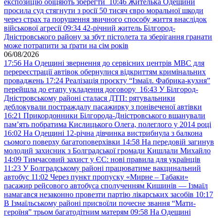
експозицію обіцяють зберегти
10:46
Жителька Одещини
просила суд стягнути з росії 50 тисяч євро моральної шкоди
через страх та порушення звичного способу життя внаслідок
військової агресії
09:34
42-річний житель Білгород-
Дністровського району за збут пістолета та зберігання гранати
може потрапити за ґрати на сім років
06/08/2026
17:56
На Одещині звернення до сервісних центрів МВС для
перереєстрації автівок обернулися відкриттям кримінальних
проваджень
17:24
Реалізація проєкту “Ізмаїл. Фабрика-кухня”
перейшла до етапу укладення договору
16:43
У Білгород-
Дністровському районі сталася ДТП: рятувальники
деблокували постраждалу пасажирку з понівеченої автівки
16:21
Прикордонники Білгорода-Дністровського вшанували
пам’ять побратима Кислицького Олега, полеглого у 2014 році
16:02
На Одещині 12-річна дівчинка вистрибнула з балкона
сьомого поверху багатоповерхівки
14:58
На передовій загинув
молодий захисник з Болградської громади Кишлали Михайло
14:09
Тимчасовий захист у ЄС: нові правила для українців
11:23
У Болградському районі працюватиме вакцинальний
автобус
11:02
Через пункт пропуску «Мирне – Табаки»
пасажир рейсового автобуса сполученням Кишинів — Ізмаїл
намагався незаконно провезти партію лікарських засобів
10:17
В Ізмаїльському районі присвоїли почесне звання “Мати-
героїня” трьом багатодітним матерям
09:58
На Одещині