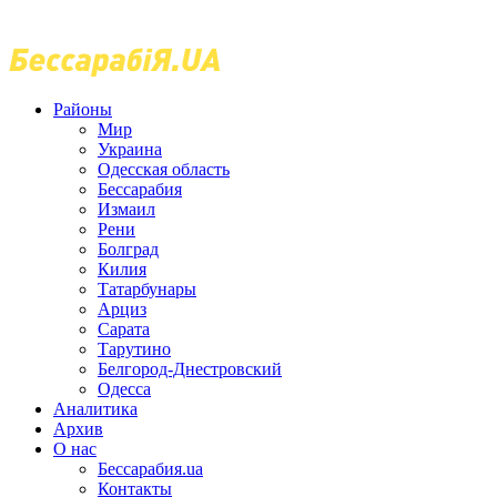
Районы
Мир
Украина
Одесская область
Бессарабия
Измаил
Рени
Болград
Килия
Татарбунары
Арциз
Сарата
Тарутино
Белгород-Днестровский
Одесса
Аналитика
Архив
О нас
Бессарабия.ua
Контакты