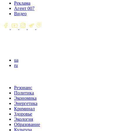
Реклама
Агент 007
Видео
ua
ru
Резонанс
Политика
Экономика
Энергетика
Криминал
Здоровье
Экология
Образование
Культура