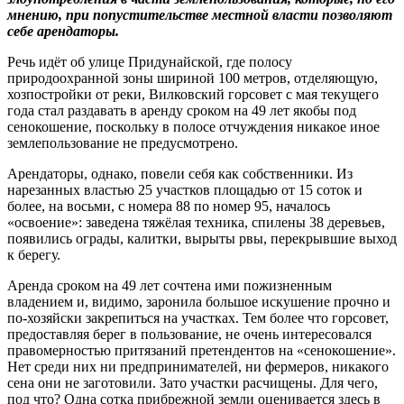
мнению, при попустительстве местной власти позволяют
себе арендаторы.
Речь идёт об улице Придунайской, где полосу
природоохранной зоны шириной 100 метров, отделяющую,
хозпостройки от реки, Вилковский горсовет с мая текущего
года стал раздавать в аренду сроком на 49 лет якобы под
сенокошение, поскольку в полосе отчуждения никакое иное
землепользование не предусмотрено.
Арендаторы, однако, повели себя как собственники. Из
нарезанных властью 25 участков площадью от 15 соток и
более, на восьми, с номера 88 по номер 95, началось
«освоение»: заведена тяжёлая техника, спилены 38 деревьев,
появились ограды, калитки, вырыты рвы, перекрывшие выход
к берегу.
Аренда сроком на 49 лет сочтена ими пожизненным
владением и, видимо, заронила большое искушение прочно и
по-хозяйски закрепиться на участках. Тем более что горсовет,
предоставляя берег в пользование, не очень интересовался
правомерностью притязаний претендентов на «сенокошение».
Нет среди них ни предпринимателей, ни фермеров, никакого
сена они не заготовили. Зато участки расчищены. Для чего,
под что? Одна сотка прибрежной земли оценивается здесь в