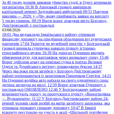
За 40 тисяч доларів замовив убивство судді: в Одесі затримали
організатора
10:36
В Арцизькій громаді завершили
капітальний ремонт Задунаївської амбулаторії
09:51
Пакунок
школяра — 2026: у «Дії» знову приймають заявки на виплату
5 тисяч гривень
09:19
Вночі ворог атакував місто Білгород-
Дністровський: є постраждалі
03/08/2026
18:01
Два медзаклади Ізмаїльського району отримали
фінансову допомогу на придбання обладнання від румунських
партнерів
17:04
Укриття чи музейний простір: у Болградській
громаді виникла суперечка навколо підвалу історико-
етнографічного музею
16:39
На дорогах Одещини вводять
обмеження руху для вантажівок через аномальну спеку
15:46
Ворог здійснив атаку на цивільні судна в портах Великої
Одеси та Дунайського регіону: пошкоджено буксир
14:37
Через два роки після загибелі у Білгород-Дністровському
районі попрощаються із захисником Гриценком Сергієм
14:21
На Одещині водійка авто наїхала на свого однорічного сина:
дитина загинула на місці
12:59
Ворог атакував Одещину: є
постраждалі ОНОВЛЕНО
12:46
У Болградському районі
відремонтують дорогу до пропускного пункту «Виноградівка
— Вулканешти»
11:22
У Білгород-Дністровському районі 24-
річний чоловік скоїв розбій на матір загиблого захисника, яка
отримала державну грошову допомогу
10:47
В Ізмаїлі
відкрито реєстрацію на участь в акції «Шкільний портфелик