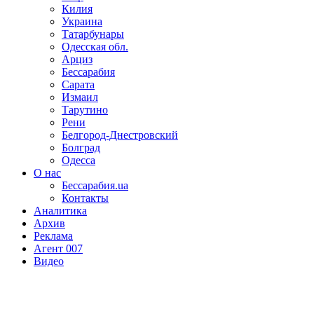
Килия
Украина
Татарбунары
Одесская обл.
Арциз
Бессарабия
Сарата
Измаил
Тарутино
Рени
Белгород-Днестровский
Болград
Одесса
О нас
Бессарабия.ua
Контакты
Аналитика
Архив
Реклама
Агент 007
Видео