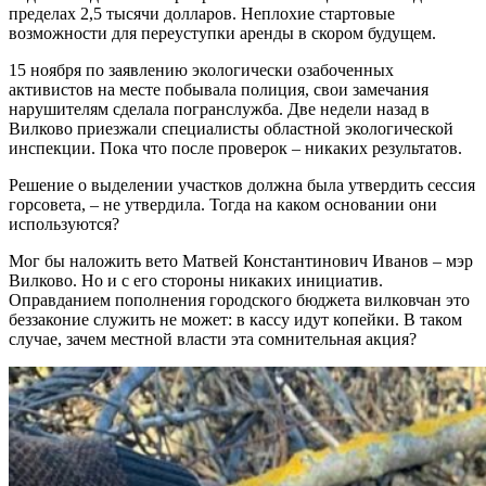
пределах 2,5 тысячи долларов. Неплохие стартовые
возможности для переуступки аренды в скором будущем.
15 ноября по заявлению экологически озабоченных
активистов на месте побывала полиция, свои замечания
нарушителям сделала погранслужба. Две недели назад в
Вилково приезжали специалисты областной экологической
инспекции. Пока что после проверок – никаких результатов.
Решение о выделении участков должна была утвердить сессия
горсовета, – не утвердила. Тогда на каком основании они
используются?
Мог бы наложить вето Матвей Константинович Иванов – мэр
Вилково. Но и с его стороны никаких инициатив.
Оправданием пополнения городского бюджета вилковчан это
беззаконие служить не может: в кассу идут копейки. В таком
случае, зачем местной власти эта сомнительная акция?