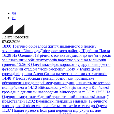
ua
ru
Лента новостей
07/08/2026
18:00
Трагічно обірвалося життя звільненого з полону
захисника з Білгород-Дністровського району Щербини Павла
16:28
На Одещині 18-річного юнака засудили до дев’яти років
за незаконний обіг психотропів вартістю у кілька мільйонів
гривень
15:56
В Одесі внаслідок ворожого удару пошкоджено
футбольний стадіон “Чорноморець”
15:49
У Буджацькій
громаді відкрили Алею Слави на честь полеглих захисників
14:48
У Бессарабській громаді розпочали громадське
обговорення щодо перейменування вулиці на честь полеглого
поліцейського
14:12
Військовослужбовців запасу з Кілійської
громади відзначили нагородами Міноборони та ЗСУ
12:53
На
Одещині запустили Єдиний туристичний портал: які локації
представлені
12:02
Ізмаїльські гвардійці виявили 12-річного
хлопця, який після сварки з батьками хотів втекти до Одеси
11:37
Підвал музею в Болграді передали під укриття, але