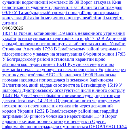
сучасний водоочисний комплекс
09:39
Ворог атакував Київ
балістикою та ударними дронами: є загиблий та постраждалі
09:10
У Татарбунарській громаді понад 45 родин отримали
консультації фахівців медичного центру реабілітації матері та
дитини
04/08/2026
18:14
В Україні встановили 159 місць незаконного утримання
українців на окупованих територіях та в рф
17:52
В Арцизькій
громаді провели в останню путь загиблого захисника України
Стоянова Анатолія
17:38
В Ізмаїльському районі затримали
підозрюваного у замаху на зґвалтування 84-річної жінки
17:03
У Болградському районі встановили карантин щодо
африканської чуми свиней
16:41
Румунська енергетична
компанія почала закуповувати електроенергію з України через
зупинку енергоблока АЕС «Чернаводе»
16:06
Вилківська
громада назавжди попрощалася із земляком Зарічнюком
Валентином, який віддав своє життя за Батьківщину
15:19
У
Білгороді-Дністровському оговтуються після нічного обстрілу
14:47
На Дунаї через обміління виявили судна, що затонули
десятиліття тому
14:23
На Одещині викрито чергову схему
незаконного переправлення ухилянтів через державний
кордон України
12:32
В Ізмаїльському районі нацгвардійці
затримали 50-річного чоловіка з наркотиками
11:48
Ворог
вдарив ракетами поблизу ринку в передмісті Одеси:
інформація про постраждалих уточнюється ОНОВЛЕНО
10:54