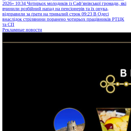
2026»
10:34
Чотирьох молодиків із Саф’янівської громади, які
вчинили розбійний напад на пенсіонерів та їх онука,
відправили за ґрати на тривалий строк
09:23
В Одесі
внаслідок стрілянини поранено чотирьох працівників РТЦК
та СП
Рекламные новости