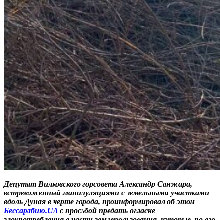
Депутат Вилковского горсовета Александр Санжара,
встревоженный манипуляциями с земельными участками
вдоль Дуная в черте города, проинформировал об этом
Бессарабию.UA
с просьбой предать огласке
злоупотребления в части землепользования, которые, по его