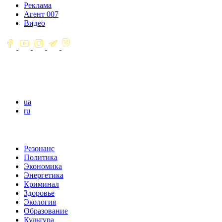
Реклама
Агент 007
Видео
ua
ru
Резонанс
Политика
Экономика
Энергетика
Криминал
Здоровье
Экология
Образование
Культура