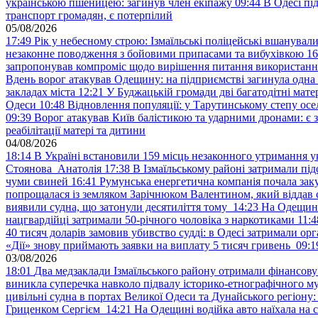
українською пшеницею: загинув член екіпажу
09:44
В Одесі пі
транспорт громадян, є потерпілий
05/08/2026
17:49
Рік у небесному строю: Ізмаїльські поліцейські вшанувал
незаконне поводження з бойовими припасами та вибухівкою
16
запропонував компроміс щодо вирішення питання використанн
Вдень ворог атакував Одещину: на підприємстві загинула одна
закладах міста
12:21
У Буджацькій громади дві багатодітні мат
Одеси
10:48
Відновлення популяції: у Тарутинському степу ос
09:39
Ворог атакував Київ балістикою та ударними дронами: є 
реабілітації матері та дитини
04/08/2026
18:14
В Україні встановили 159 місць незаконного утримання ук
Стоянова Анатолія
17:38
В Ізмаїльському районі затримали під
чуми свиней
16:41
Румунська енергетична компанія почала зак
попрощалася із земляком Зарічнюком Валентином, який віддав 
виявили судна, що затонули десятиліття тому
14:23
На Одещині
нацгвардійці затримали 50-річного чоловіка з наркотиками
11:4
40 тисяч доларів замовив убивство судді: в Одесі затримали орг
«Дії» знову приймають заявки на виплату 5 тисяч гривень
09:1
03/08/2026
18:01
Два медзаклади Ізмаїльського району отримали фінансов
виникла суперечка навколо підвалу історико-етнографічного м
цивільні судна в портах Великої Одеси та Дунайського регіону
Гриценком Сергієм
14:21
На Одещині водійка авто наїхала на 