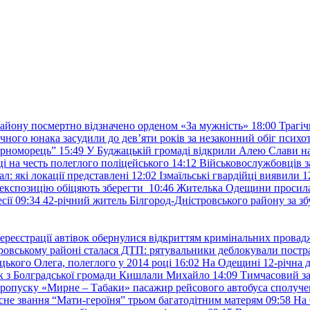
району посмертно відзначено орденом «За мужність»
18:00
Трагіч
чного юнака засудили до дев’яти років за незаконний обіг психот
орноморець”
15:49
У Буджацькій громаді відкрили Алею Слави на
 на честь полеглого поліцейського
14:12
Військовослужбовців з
: які локації представлені
12:02
Ізмаїльські гвардійці виявили 1
е експозицію обіцяють зберегти
10:46
Жителька Одещини просила с
сії
09:34
42-річний житель Білгород-Дністровського району за збу
ереєстрації автівок обернулися відкриттям кримінальних провад
ровському районі сталася ДТП: рятувальники деблокували постр
ького Олега, полеглого у 2014 році
16:02
На Одещині 12-річна д
к з Болградської громади Кишлали Михайло
14:09
Тимчасовий за
пропуску «Мирне – Табаки» пасажир рейсового автобуса сполуче
есне звання “Мати-героїня” трьом багатодітним матерям
09:58
На 