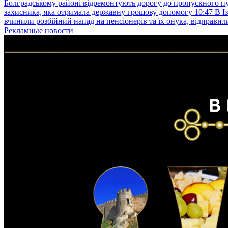
Болградському районі відремонтують дорогу до пропускного 
захисника, яка отримала державну грошову допомогу
10:47
В І
вчинили розбійний напад на пенсіонерів та їх онука, відправил
Рекламные новости