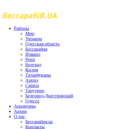
Районы
Мир
Украина
Одесская область
Бессарабия
Измаил
Рени
Болград
Килия
Татарбунары
Арциз
Сарата
Тарутино
Белгород-Днестровский
Одесса
Аналитика
Архив
О нас
Бессарабия.ua
Контакты