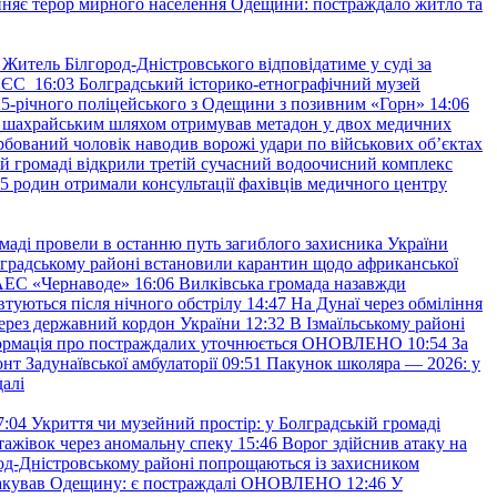
няє терор мирного населення Одещини: постраждало житло та
Житель Білгород-Дністровського відповідатиме у суді за
в ЄС
16:03
Болградський історико-етнографічний музей
и 25-річного поліцейського з Одещини з позивним «Горн»
14:06
а шахрайським шляхом отримував метадон у двох медичних
рбований чоловік наводив ворожі удари по військових обʼєктах
ій громаді відкрили третій сучасний водоочисний комплекс
45 родин отримали консультації фахівців медичного центру
маді провели в останню путь загиблого захисника України
градському районі встановили карантин щодо африканської
 АЕС «Чернаводе»
16:06
Вилківська громада назавжди
втуються після нічного обстрілу
14:47
На Дунаї через обміління
ерез державний кордон України
12:32
В Ізмаїльському районі
інформація про постраждалих уточнюється ОНОВЛЕНО
10:54
За
т Задунаївської амбулаторії
09:51
Пакунок школяра — 2026: у
далі
7:04
Укриття чи музейний простір: у Болградській громаді
ажівок через аномальну спеку
15:46
Ворог здійснив атаку на
ород-Дністровському районі попрощаються із захисником
акував Одещину: є постраждалі ОНОВЛЕНО
12:46
У