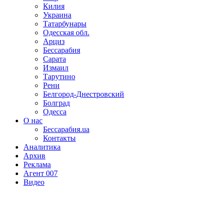
Килия
Украина
Татарбунары
Одесская обл.
Арциз
Бессарабия
Сарата
Измаил
Тарутино
Рени
Белгород-Днестровский
Болград
Одесса
О нас
Бессарабия.ua
Контакты
Аналитика
Архив
Реклама
Агент 007
Видео