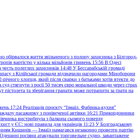
но обірвалося життя звільненого з полону захисника з Білгород-
ропів вартістю у кілька мільйонів гривень
15:56
В Одесі
 честь полеглих захисників
14:48
У Бессарабській громаді
апасу з Кілійської громади відзначили нагородами Міноборони
2-річного хлопця, який після сварки з батьками хотів втекти до
уд стягнути з росії 50 тисяч євро моральної шкоди через страх
т пістолета та зберігання гранати може потрапити за ґрати на
жень
17:24
Реалізація проєкту “Ізмаїл. Фабрика-кухня”
аждалу пасажирку з понівеченої автівки
16:21
Прикордонники
івчинка вистрибнула з балкона сьомого поверху
хист у ЄС: нові правила для українців
11:23
У Болградському
нням Кишинів — Ізмаїл намагався незаконно провезти партію
Одещині росіяни атакували торговельне судно, завантажене