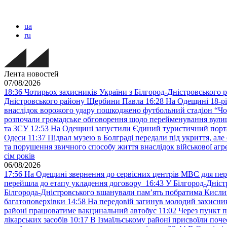
ua
ru
Лента новостей
07/08/2026
18:36
Чотирьох захисників України з Білгород-Дністровського 
Дністровського району Щербини Павла
16:28
На Одещині 18-рі
внаслідок ворожого удару пошкоджено футбольний стадіон “Ч
розпочали громадське обговорення щодо перейменування вулиці
та ЗСУ
12:53
На Одещині запустили Єдиний туристичний портал
Одеси
11:37
Підвал музею в Болграді передали під укриття, ал
та порушення звичного способу життя внаслідок військової агре
сім років
06/08/2026
17:56
На Одещині звернення до сервісних центрів МВС для пер
перейшла до етапу укладення договору
16:43
У Білгород-Дніст
Білгорода-Дністровського вшанували пам’ять побратима Кислиц
багатоповерхівки
14:58
На передовій загинув молодий захисни
районі працюватиме вакцинальний автобус
11:02
Через пункт 
лікарських засобів
10:17
В Ізмаїльському районі присвоїли поч