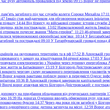
д час руху автомобіль провалився під землю
09:15
Ворог не припи
и пам’ять загиблого під час служби колеги Сороки Михайла
17:11
:47
Ізмаїл став майданчиком для обговорення морських ініціати
я підвалу
14:44
Від бізнесу до військової справи: історія служб
 людина, вісім постраждали
13:02
Наркозалежний житель Ізмаїл
ері отримали почесне звання “Мати-героїня”
11:23
46-річний заве
елилися червонокнижні європейські хом’яки
10:14
У Бессарабськ
загиблий та постраждалі
09:10
У Татарбунарській громаді понад 
раїнців на окупованих територіях та в рф
17:52
В Арцизькій гро
озрюваного у замаху на зґвалтування 84-річної жінки
17:03
У Бол
уповувати електроенергію з України через зупинку енергоблока
своє життя за Батьківщину
15:19
У Білгороді-Дністровському ого
 викрито чергову схему незаконного переправлення ухилянтів ч
8
Ворог вдарив ракетами поблизу ринку в передмісті Одеси: 
анізатора
10:36
В Арцизькій громаді завершили капітальний ремон
9
Вночі ворог атакував місто Білгород-Дністровський: є постраж
у допомогу на придбання обладнання від румунських партнерів
1
узею
16:39
На дорогах Одещини вводять обмеження руху для вант
: пошкоджено буксир
14:37
Через два роки після загибелі у Білг
свого однорічного сина: дитина загинула на місці
12:59
Ворог ат