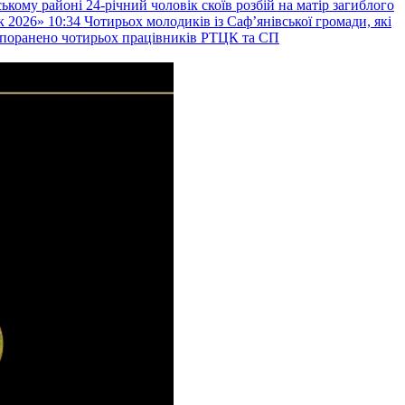
ькому районі 24-річний чоловік скоїв розбій на матір загиблого
к 2026»
10:34
Чотирьох молодиків із Саф’янівської громади, які
и поранено чотирьох працівників РТЦК та СП