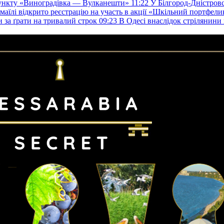
пункту «Виноградівка — Вулканешти»
11:22
У Білгород-Дністровс
змаїлі відкрито реєстрацію на участь в акції «Шкільний портфели
и за ґрати на тривалий строк
09:23
В Одесі внаслідок стрілянин