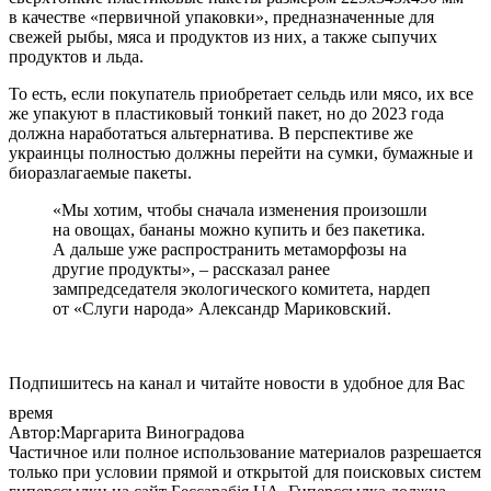
в качестве «первичной упаковки», предназначенные для
свежей рыбы, мяса и продуктов из них, а также сыпучих
продуктов и льда.
То есть, если покупатель приобретает сельдь или мясо, их все
же упакуют в пластиковый тонкий пакет, но до 2023 года
должна наработаться альтернатива. В перспективе же
украинцы полностью должны перейти на сумки, бумажные и
биоразлагаемые пакеты.
«Мы хотим, чтобы сначала изменения произошли
на овощах, бананы можно купить и без пакетика.
А дальше уже распространить метаморфозы на
другие продукты», – рассказал ранее
зампредседателя экологического комитета, нардеп
от «Слуги народа» Александр Мариковский.
Подпишитесь на канал и читайте новости в удобное для Вас
время
Автор:Маргарита Виноградова
Частичное или полное использование материалов разрешается
только при условии прямой и открытой для поисковых систем