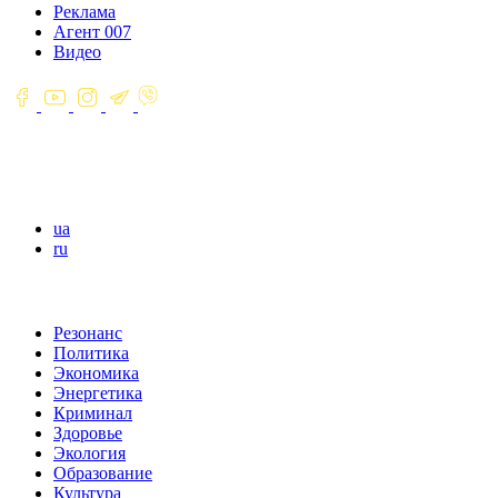
Реклама
Агент 007
Видео
ua
ru
Резонанс
Политика
Экономика
Энергетика
Криминал
Здоровье
Экология
Образование
Культура