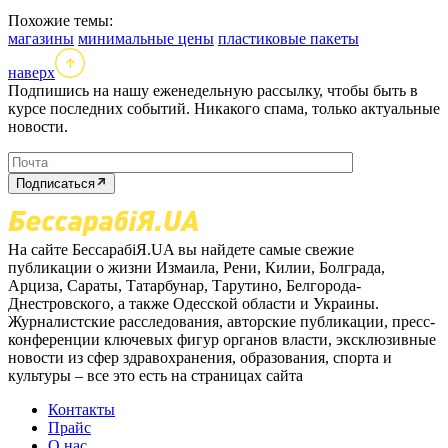
Похожие темы:
магазины
минимальные цены
пластиковые пакеты
наверх
Подпишись на нашу еженедельную рассылку, чтобы быть в
курсе последних событий. Никакого спама, только актуальные
новости.
Подписаться
На сайте БессарабіЯ.UA вы найдете самые свежие
публикации о жизни Измаила, Рени, Килии, Болграда,
Арциза, Сараты, Татарбунар, Тарутино, Белгорода-
Днестровского, а также Одесской области и Украины.
Журналистские расследования, авторские публикации, пресс-
конференции ключевых фигур органов власти, эксклюзивные
новости из сфер здравохранения, образования, спорта и
культуры – все это есть на страницах сайта
Контакты
Прайс
О нас