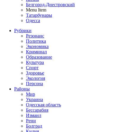
Белгород-Днестровский
Menu Item
Татарбунары
Одесса
Рубрики
Резонанс
Политика
Экономика
Криминал
Образование
Культура
Спорт
Здоровье
Экология
Персона
Районы
Мир
Украина
Одесская область
Бессарабия
Измаил
Рени
Болград
Килия