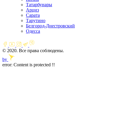
Татарбунары
Арциз
Сарата
Тарутино
Белгород-Днестровский
Одесса
© 2020. Все права соблюдены.
by
error:
Content is protected !!