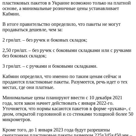
пластиковых пакетов в Украине возможно только на платной
основе, а минимальные розничные цены устанавливает
Кабмин.
В итоге правительство определило, что пакеты не могут
продаваться дешевле, чем за:
2 грн/шт. – без ручек и боковых складок;
2,50 грн/шт. – без ручек с боковыми складками или с ручками
без боковых складок;
3 грн/шт. – с ручками и боковыми складками.
Кабмин определил, что именно по таким ценам сейчас и
продаются пластиковые пакеты. Разумеется, речь идет о тех
местах, где они платные.
Минимальные цены планируют ввести с 10 декабря 2021
года, хотя закон начнет действовать с января 2022-го.
Уточняется, что нормы касаются пакетов в форме «рукава», с
дном, открытой горловиной и со стенками толщиной более 50
микрометров.
Кроме того, до 1 января 2023 года будут разрешены
сверхтонкие пластиковые пакеты размером 225х345х450 мм –