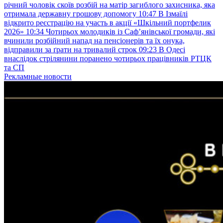
річний чоловік скоїв розбій на матір загиблого захисника, яка
отримала державну грошову допомогу
10:47
В Ізмаїлі
відкрито реєстрацію на участь в акції «Шкільний портфелик
2026»
10:34
Чотирьох молодиків із Саф’янівської громади, які
вчинили розбійний напад на пенсіонерів та їх онука,
відправили за ґрати на тривалий строк
09:23
В Одесі
внаслідок стрілянини поранено чотирьох працівників РТЦК
та СП
Рекламные новости