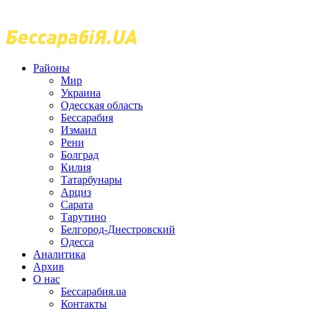
Районы
Мир
Украина
Одесская область
Бессарабия
Измаил
Рени
Болград
Килия
Татарбунары
Арциз
Сарата
Тарутино
Белгород-Днестровский
Одесса
Аналитика
Архив
О нас
Бессарабия.ua
Контакты