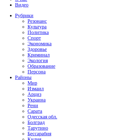
Видео
Рубрики
Резонанс
Культура
Политика
Спорт
Экономика
Здоровье
Криминал
Экология
Образование
Персона
Районы
Мир
Измаил
Арциз
Украина
Рени
Сарата
Одесская обл.
Болград
Тарутино
Бессарабия
Килия