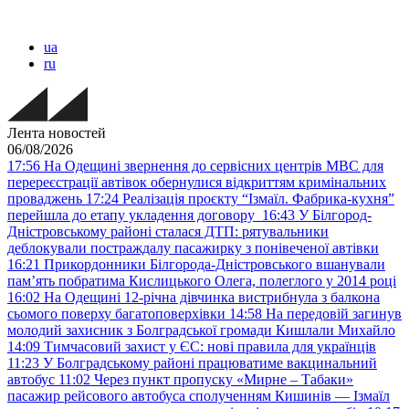
ua
ru
Лента новостей
06/08/2026
17:56
На Одещині звернення до сервісних центрів МВС для
перереєстрації автівок обернулися відкриттям кримінальних
проваджень
17:24
Реалізація проєкту “Ізмаїл. Фабрика-кухня”
перейшла до етапу укладення договору
16:43
У Білгород-
Дністровському районі сталася ДТП: рятувальники
деблокували постраждалу пасажирку з понівеченої автівки
16:21
Прикордонники Білгорода-Дністровського вшанували
пам’ять побратима Кислицького Олега, полеглого у 2014 році
16:02
На Одещині 12-річна дівчинка вистрибнула з балкона
сьомого поверху багатоповерхівки
14:58
На передовій загинув
молодий захисник з Болградської громади Кишлали Михайло
14:09
Тимчасовий захист у ЄС: нові правила для українців
11:23
У Болградському районі працюватиме вакцинальний
автобус
11:02
Через пункт пропуску «Мирне – Табаки»
пасажир рейсового автобуса сполученням Кишинів — Ізмаїл