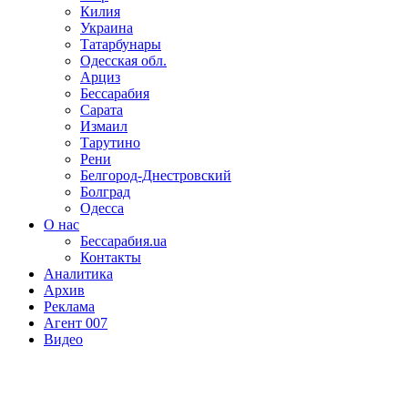
Килия
Украина
Татарбунары
Одесская обл.
Арциз
Бессарабия
Сарата
Измаил
Тарутино
Рени
Белгород-Днестровский
Болград
Одесса
О нас
Бессарабия.ua
Контакты
Аналитика
Архив
Реклама
Агент 007
Видео