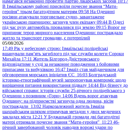
намагався незаконно провезти партію лікарських засобів
10:17
В Ізмаїльському районі присвоїли почесне звання “Мати-
героїня” трьом багатодітним матерям
09:58
На Одещині
росіяни атакували торговельне судно, завантажене
українською пшеницею: загинув член екіпажу
09:44
В Одесі
під час руху автомобіль провалився під землю
09:15
Ворог не
припиняє терор мирного населення Одещини: постраждало
житло та транспорт громадян, є потерпілий
05/08/2026
17:49
Рік у небесному строю: Ізмаїльські поліцейські
вшанували пам’ять загиблого під час служби колеги Сороки
Михайла
17:11
Житель Білгород-Дністровського
відповідатиме у суді за незаконне поводження з бойовими
припасами та вибухівкою
16:47
Ізмаїл став майданчиком для
обговорення морських ініціатив ЄС
16:03
Болградський
історико-етнографічний музей запропонував компроміс щодо
вирішення питання використання підвалу
14:44
Від бізнесу до
військової справи: історія служби 25-річного поліцейського з
Одещини з позивним «Горн»
14:06
Вдень ворог атакував
Одещину: на підприємстві загинула одна людина, вісім
постраждали
13:02
Наркозалежний житель Ізмаїла
шахрайським шляхом отримував метадон у двох медичних
закладах міста
12:21
У Буджацькій громади дві багатодітні
матері отримали почесне звання “Мати-героїня”
11:23
46-
річний завербований чоловік наводив ворожі удари по