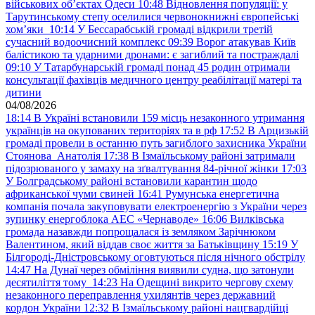
військових обʼєктах Одеси
10:48
Відновлення популяції: у
Тарутинському степу оселилися червонокнижні європейські
хом’яки
10:14
У Бессарабській громаді відкрили третій
сучасний водоочисний комплекс
09:39
Ворог атакував Київ
балістикою та ударними дронами: є загиблий та постраждалі
09:10
У Татарбунарській громаді понад 45 родин отримали
консультації фахівців медичного центру реабілітації матері та
дитини
04/08/2026
18:14
В Україні встановили 159 місць незаконного утримання
українців на окупованих територіях та в рф
17:52
В Арцизькій
громаді провели в останню путь загиблого захисника України
Стоянова Анатолія
17:38
В Ізмаїльському районі затримали
підозрюваного у замаху на зґвалтування 84-річної жінки
17:03
У Болградському районі встановили карантин щодо
африканської чуми свиней
16:41
Румунська енергетична
компанія почала закуповувати електроенергію з України через
зупинку енергоблока АЕС «Чернаводе»
16:06
Вилківська
громада назавжди попрощалася із земляком Зарічнюком
Валентином, який віддав своє життя за Батьківщину
15:19
У
Білгороді-Дністровському оговтуються після нічного обстрілу
14:47
На Дунаї через обміління виявили судна, що затонули
десятиліття тому
14:23
На Одещині викрито чергову схему
незаконного переправлення ухилянтів через державний
кордон України
12:32
В Ізмаїльському районі нацгвардійці