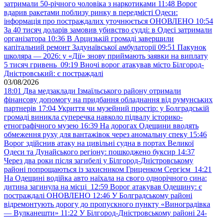
затримали 50-річного чоловіка з наркотиками
11:48
Ворог
вдарив ракетами поблизу ринку в передмісті Одеси:
інформація про постраждалих уточнюється ОНОВЛЕНО
10:54
За 40 тисяч доларів замовив убивство судді: в Одесі затримали
організатора
10:36
В Арцизькій громаді завершили
капітальний ремонт Задунаївської амбулаторії
09:51
Пакунок
школяра — 2026: у «Дії» знову приймають заявки на виплату
5 тисяч гривень
09:19
Вночі ворог атакував місто Білгород-
Дністровський: є постраждалі
03/08/2026
18:01
Два медзаклади Ізмаїльського району отримали
фінансову допомогу на придбання обладнання від румунських
партнерів
17:04
Укриття чи музейний простір: у Болградській
громаді виникла суперечка навколо підвалу історико-
етнографічного музею
16:39
На дорогах Одещини вводять
обмеження руху для вантажівок через аномальну спеку
15:46
Ворог здійснив атаку на цивільні судна в портах Великої
Одеси та Дунайського регіону: пошкоджено буксир
14:37
Через два роки після загибелі у Білгород-Дністровському
районі попрощаються із захисником Гриценком Сергієм
14:21
На Одещині водійка авто наїхала на свого однорічного сина:
дитина загинула на місці
12:59
Ворог атакував Одещину: є
постраждалі ОНОВЛЕНО
12:46
У Болградському районі
відремонтують дорогу до пропускного пункту «Виноградівка
— Вулканешти»
11:22
У Білгород-Дністровському районі 24-