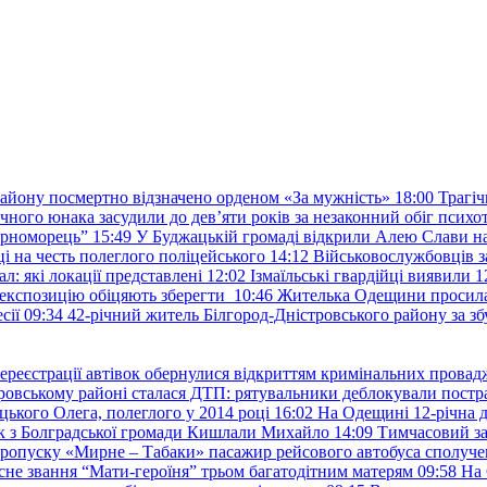
району посмертно відзначено орденом «За мужність»
18:00
Трагіч
чного юнака засудили до дев’яти років за незаконний обіг психот
орноморець”
15:49
У Буджацькій громаді відкрили Алею Слави на
 на честь полеглого поліцейського
14:12
Військовослужбовців з
: які локації представлені
12:02
Ізмаїльські гвардійці виявили 1
е експозицію обіцяють зберегти
10:46
Жителька Одещини просила с
сії
09:34
42-річний житель Білгород-Дністровського району за збу
ереєстрації автівок обернулися відкриттям кримінальних провад
ровському районі сталася ДТП: рятувальники деблокували постр
ького Олега, полеглого у 2014 році
16:02
На Одещині 12-річна д
к з Болградської громади Кишлали Михайло
14:09
Тимчасовий за
пропуску «Мирне – Табаки» пасажир рейсового автобуса сполуче
есне звання “Мати-героїня” трьом багатодітним матерям
09:58
На 