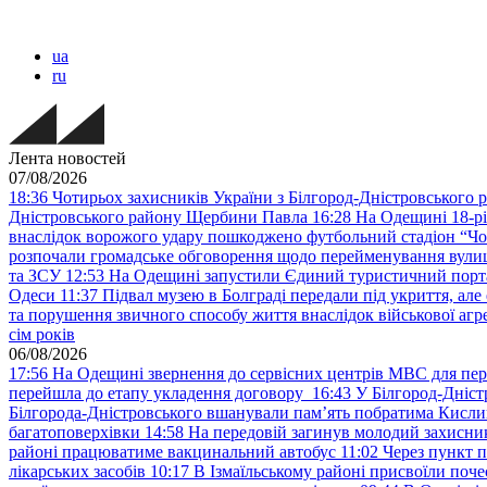
ua
ru
Лента новостей
07/08/2026
18:36
Чотирьох захисників України з Білгород-Дністровського 
Дністровського району Щербини Павла
16:28
На Одещині 18-рі
внаслідок ворожого удару пошкоджено футбольний стадіон “Ч
розпочали громадське обговорення щодо перейменування вулиці
та ЗСУ
12:53
На Одещині запустили Єдиний туристичний портал
Одеси
11:37
Підвал музею в Болграді передали під укриття, ал
та порушення звичного способу життя внаслідок військової агре
сім років
06/08/2026
17:56
На Одещині звернення до сервісних центрів МВС для пер
перейшла до етапу укладення договору
16:43
У Білгород-Дніст
Білгорода-Дністровського вшанували пам’ять побратима Кислиц
багатоповерхівки
14:58
На передовій загинув молодий захисни
районі працюватиме вакцинальний автобус
11:02
Через пункт 
лікарських засобів
10:17
В Ізмаїльському районі присвоїли поч