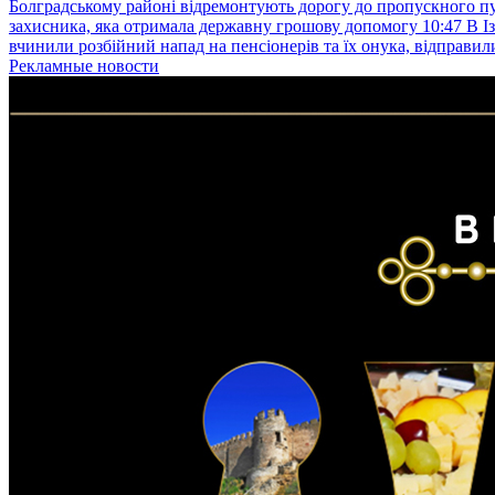
Болградському районі відремонтують дорогу до пропускного 
захисника, яка отримала державну грошову допомогу
10:47
В І
вчинили розбійний напад на пенсіонерів та їх онука, відправил
Рекламные новости