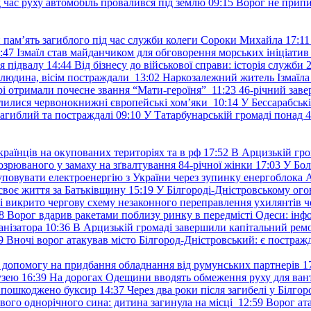
д час руху автомобіль провалився під землю
09:15
Ворог не припи
и пам’ять загиблого під час служби колеги Сороки Михайла
17:11
:47
Ізмаїл став майданчиком для обговорення морських ініціати
я підвалу
14:44
Від бізнесу до військової справи: історія служб
 людина, вісім постраждали
13:02
Наркозалежний житель Ізмаїл
ері отримали почесне звання “Мати-героїня”
11:23
46-річний заве
елилися червонокнижні європейські хом’яки
10:14
У Бессарабськ
загиблий та постраждалі
09:10
У Татарбунарській громаді понад 
раїнців на окупованих територіях та в рф
17:52
В Арцизькій гро
озрюваного у замаху на зґвалтування 84-річної жінки
17:03
У Бол
уповувати електроенергію з України через зупинку енергоблока
своє життя за Батьківщину
15:19
У Білгороді-Дністровському ого
 викрито чергову схему незаконного переправлення ухилянтів ч
8
Ворог вдарив ракетами поблизу ринку в передмісті Одеси: 
анізатора
10:36
В Арцизькій громаді завершили капітальний ремон
9
Вночі ворог атакував місто Білгород-Дністровський: є постраж
у допомогу на придбання обладнання від румунських партнерів
1
узею
16:39
На дорогах Одещини вводять обмеження руху для вант
: пошкоджено буксир
14:37
Через два роки після загибелі у Білг
свого однорічного сина: дитина загинула на місці
12:59
Ворог ат