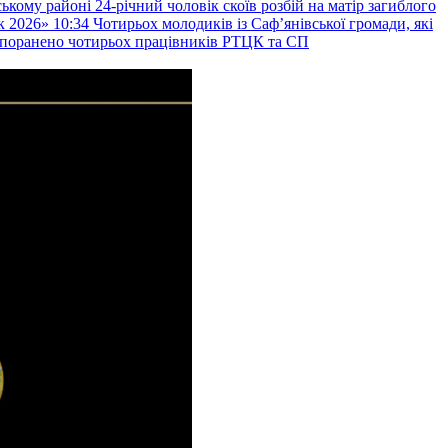
ькому районі 24-річний чоловік скоїв розбій на матір загиблого
к 2026»
10:34
Чотирьох молодиків із Саф’янівської громади, які
и поранено чотирьох працівників РТЦК та СП