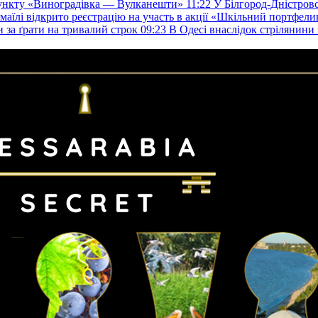
пункту «Виноградівка — Вулканешти»
11:22
У Білгород-Дністровс
змаїлі відкрито реєстрацію на участь в акції «Шкільний портфели
и за ґрати на тривалий строк
09:23
В Одесі внаслідок стрілянин