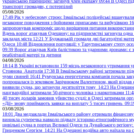
українською пшеницею: загинув член екіпажу
09:44
В Одесі пі
транспорт громадян, є потерпілий
05/08/2026
17:49
Рік у небесному строю: Ізмаїльські поліцейські вшанувал
незаконне поводження з бойовими припасами та вибухівкою
16
запропонував компроміс щодо вирішення питання використанн
Вдень ворог атакував Одещину: на підприємстві загинула одна
закладах міста
12:21
У Буджацькій громади дві багатодітні мат
Одеси
10:48
Відновлення популяції: у Тарутинському степу ос
09:39
Ворог атакував Київ балістикою та ударними дронами: є 
реабілітації матері та дитини
04/08/2026
18:14
В Україні встановили 159 місць незаконного утримання ук
Стоянова Анатолія
17:38
В Ізмаїльському районі затримали під
чуми свиней
16:41
Румунська енергетична компанія почала зак
попрощалася із земляком Зарічнюком Валентином, який віддав 
виявили судна, що затонули десятиліття тому
14:23
На Одещині
нацгвардійці затримали 50-річного чоловіка з наркотиками
11:4
40 тисяч доларів замовив убивство судді: в Одесі затримали орг
«Дії» знову приймають заявки на виплату 5 тисяч гривень
09:1
03/08/2026
18:01
Два медзаклади Ізмаїльського району отримали фінансов
виникла суперечка навколо підвалу історико-етнографічного м
цивільні судна в портах Великої Одеси та Дунайського регіону
Гриценком Сергієм
14:21
На Одещині водійка авто наїхала на 