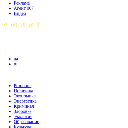
Реклама
Агент 007
Видео
ua
ru
Резонанс
Политика
Экономика
Энергетика
Криминал
Здоровье
Экология
Образование
Культура