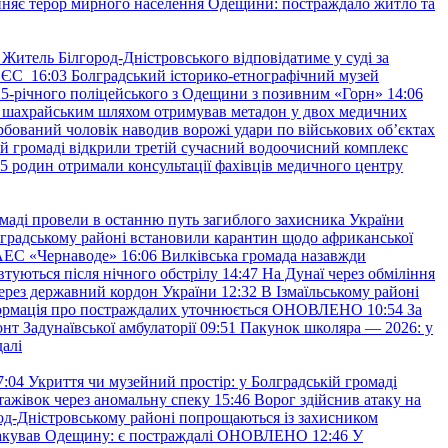
няє терор мирного населення Одещини: постраждало житло та
Житель Білгород-Дністровського відповідатиме у суді за
в ЄС
16:03
Болградський історико-етнографічний музей
и 25-річного поліцейського з Одещини з позивним «Горн»
14:06
а шахрайським шляхом отримував метадон у двох медичних
рбований чоловік наводив ворожі удари по військових обʼєктах
ій громаді відкрили третій сучасний водоочисний комплекс
45 родин отримали консультації фахівців медичного центру
маді провели в останню путь загиблого захисника України
градському районі встановили карантин щодо африканської
 АЕС «Чернаводе»
16:06
Вилківська громада назавжди
втуються після нічного обстрілу
14:47
На Дунаї через обміління
ерез державний кордон України
12:32
В Ізмаїльському районі
інформація про постраждалих уточнюється ОНОВЛЕНО
10:54
За
т Задунаївської амбулаторії
09:51
Пакунок школяра — 2026: у
далі
7:04
Укриття чи музейний простір: у Болградській громаді
ажівок через аномальну спеку
15:46
Ворог здійснив атаку на
ород-Дністровському районі попрощаються із захисником
акував Одещину: є постраждалі ОНОВЛЕНО
12:46
У