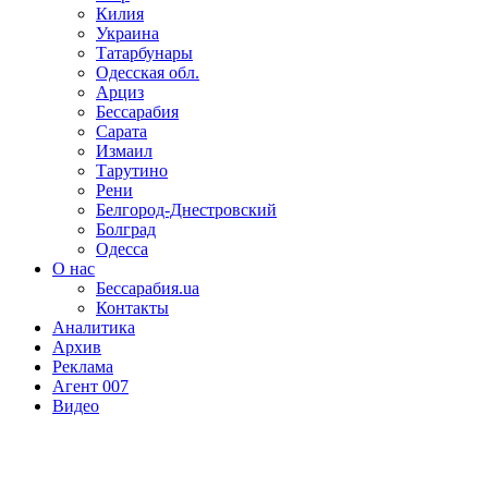
Килия
Украина
Татарбунары
Одесская обл.
Арциз
Бессарабия
Сарата
Измаил
Тарутино
Рени
Белгород-Днестровский
Болград
Одесса
О нас
Бессарабия.ua
Контакты
Аналитика
Архив
Реклама
Агент 007
Видео