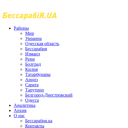
Районы
Мир
Украина
Одесская область
Бессарабия
Измаил
Рени
Болград
Килия
Татарбунары
Арциз
Сарата
Тарутино
Белгород-Днестровский
Одесса
Аналитика
Архив
О нас
Бессарабия.ua
Контакты