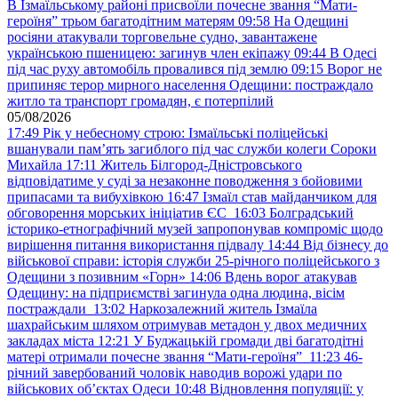
В Ізмаїльському районі присвоїли почесне звання “Мати-
героїня” трьом багатодітним матерям
09:58
На Одещині
росіяни атакували торговельне судно, завантажене
українською пшеницею: загинув член екіпажу
09:44
В Одесі
під час руху автомобіль провалився під землю
09:15
Ворог не
припиняє терор мирного населення Одещини: постраждало
житло та транспорт громадян, є потерпілий
05/08/2026
17:49
Рік у небесному строю: Ізмаїльські поліцейські
вшанували пам’ять загиблого під час служби колеги Сороки
Михайла
17:11
Житель Білгород-Дністровського
відповідатиме у суді за незаконне поводження з бойовими
припасами та вибухівкою
16:47
Ізмаїл став майданчиком для
обговорення морських ініціатив ЄС
16:03
Болградський
історико-етнографічний музей запропонував компроміс щодо
вирішення питання використання підвалу
14:44
Від бізнесу до
військової справи: історія служби 25-річного поліцейського з
Одещини з позивним «Горн»
14:06
Вдень ворог атакував
Одещину: на підприємстві загинула одна людина, вісім
постраждали
13:02
Наркозалежний житель Ізмаїла
шахрайським шляхом отримував метадон у двох медичних
закладах міста
12:21
У Буджацькій громади дві багатодітні
матері отримали почесне звання “Мати-героїня”
11:23
46-
річний завербований чоловік наводив ворожі удари по
військових обʼєктах Одеси
10:48
Відновлення популяції: у