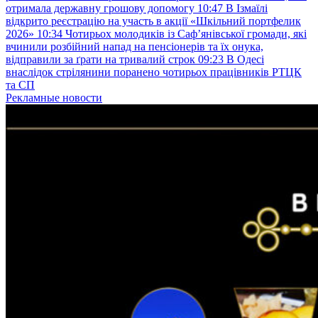
отримала державну грошову допомогу
10:47
В Ізмаїлі
відкрито реєстрацію на участь в акції «Шкільний портфелик
2026»
10:34
Чотирьох молодиків із Саф’янівської громади, які
вчинили розбійний напад на пенсіонерів та їх онука,
відправили за ґрати на тривалий строк
09:23
В Одесі
внаслідок стрілянини поранено чотирьох працівників РТЦК
та СП
Рекламные новости