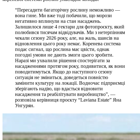
“Пересадити багаторічну рослину неможливо —
вона гине. Ми вже тоді побачили, що морози
негативно вплинули на стан насаджень.
Залишилося лише 4 гектари для фотопроєкту, який
полюбився тисячам відвідувачів. Ми з нетерпінням
чекали сезону 2026 року, але, на жаль, шансів на
відновлення цього року немає. Коренева система
подає сигнал, що рослина має цвісти, однак
погодні умови не дають змоги цього зробити.
Наразі ми ухвалили рішення спостерігати за
насадженнями протягом року, подивитися, як вони
поводитимуться. Якщо до наступного сезону
ситуація не зміниться, доведеться повністю
замінити культуру на локації. Водночас підприємці
зберігають надію, що вдасться відновити
насадження та реабілітувати виробництво”, —
розповіла керівниця проєкту “Laviana Estate” Яна
Унгурян.