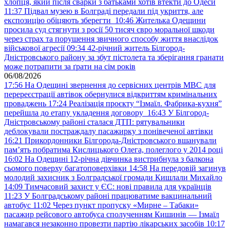
хлопця, який після сварки з батьками хотів втекти до Одеси
11:37
Підвал музею в Болграді передали під укриття, але
експозицію обіцяють зберегти
10:46
Жителька Одещини
просила суд стягнути з росії 50 тисяч євро моральної шкоди
через страх та порушення звичного способу життя внаслідок
військової агресії
09:34
42-річний житель Білгород-
Дністровського району за збут пістолета та зберігання гранати
може потрапити за ґрати на сім років
06/08/2026
17:56
На Одещині звернення до сервісних центрів МВС для
перереєстрації автівок обернулися відкриттям кримінальних
проваджень
17:24
Реалізація проєкту “Ізмаїл. Фабрика-кухня”
перейшла до етапу укладення договору
16:43
У Білгород-
Дністровському районі сталася ДТП: рятувальники
деблокували постраждалу пасажирку з понівеченої автівки
16:21
Прикордонники Білгорода-Дністровського вшанували
пам’ять побратима Кислицького Олега, полеглого у 2014 році
16:02
На Одещині 12-річна дівчинка вистрибнула з балкона
сьомого поверху багатоповерхівки
14:58
На передовій загинув
молодий захисник з Болградської громади Кишлали Михайло
14:09
Тимчасовий захист у ЄС: нові правила для українців
11:23
У Болградському районі працюватиме вакцинальний
автобус
11:02
Через пункт пропуску «Мирне – Табаки»
пасажир рейсового автобуса сполученням Кишинів — Ізмаїл
намагався незаконно провезти партію лікарських засобів
10:17