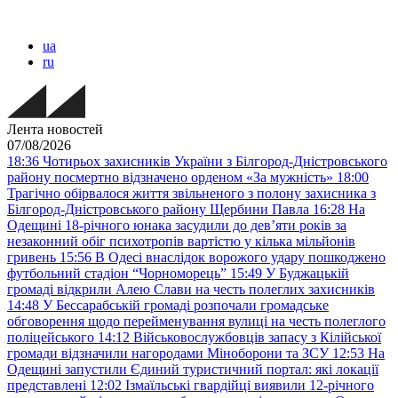
ua
ru
Лента новостей
07/08/2026
18:36
Чотирьох захисників України з Білгород-Дністровського
району посмертно відзначено орденом «За мужність»
18:00
Трагічно обірвалося життя звільненого з полону захисника з
Білгород-Дністровського району Щербини Павла
16:28
На
Одещині 18-річного юнака засудили до дев’яти років за
незаконний обіг психотропів вартістю у кілька мільйонів
гривень
15:56
В Одесі внаслідок ворожого удару пошкоджено
футбольний стадіон “Чорноморець”
15:49
У Буджацькій
громаді відкрили Алею Слави на честь полеглих захисників
14:48
У Бессарабській громаді розпочали громадське
обговорення щодо перейменування вулиці на честь полеглого
поліцейського
14:12
Військовослужбовців запасу з Кілійської
громади відзначили нагородами Міноборони та ЗСУ
12:53
На
Одещині запустили Єдиний туристичний портал: які локації
представлені
12:02
Ізмаїльські гвардійці виявили 12-річного