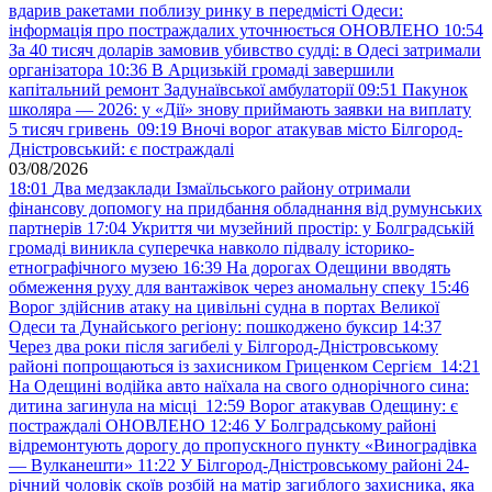
вдарив ракетами поблизу ринку в передмісті Одеси:
інформація про постраждалих уточнюється ОНОВЛЕНО
10:54
За 40 тисяч доларів замовив убивство судді: в Одесі затримали
організатора
10:36
В Арцизькій громаді завершили
капітальний ремонт Задунаївської амбулаторії
09:51
Пакунок
школяра — 2026: у «Дії» знову приймають заявки на виплату
5 тисяч гривень
09:19
Вночі ворог атакував місто Білгород-
Дністровський: є постраждалі
03/08/2026
18:01
Два медзаклади Ізмаїльського району отримали
фінансову допомогу на придбання обладнання від румунських
партнерів
17:04
Укриття чи музейний простір: у Болградській
громаді виникла суперечка навколо підвалу історико-
етнографічного музею
16:39
На дорогах Одещини вводять
обмеження руху для вантажівок через аномальну спеку
15:46
Ворог здійснив атаку на цивільні судна в портах Великої
Одеси та Дунайського регіону: пошкоджено буксир
14:37
Через два роки після загибелі у Білгород-Дністровському
районі попрощаються із захисником Гриценком Сергієм
14:21
На Одещині водійка авто наїхала на свого однорічного сина:
дитина загинула на місці
12:59
Ворог атакував Одещину: є
постраждалі ОНОВЛЕНО
12:46
У Болградському районі
відремонтують дорогу до пропускного пункту «Виноградівка
— Вулканешти»
11:22
У Білгород-Дністровському районі 24-
річний чоловік скоїв розбій на матір загиблого захисника, яка