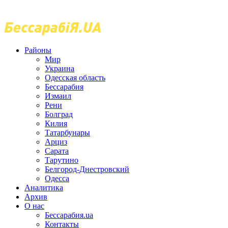
Районы
Мир
Украина
Одесская область
Бессарабия
Измаил
Рени
Болград
Килия
Татарбунары
Арциз
Сарата
Тарутино
Белгород-Днестровский
Одесса
Аналитика
Архив
О нас
Бессарабия.ua
Контакты