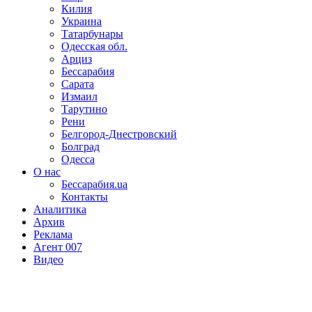
Килия
Украина
Татарбунары
Одесская обл.
Арциз
Бессарабия
Сарата
Измаил
Тарутино
Рени
Белгород-Днестровский
Болград
Одесса
О нас
Бессарабия.ua
Контакты
Аналитика
Архив
Реклама
Агент 007
Видео