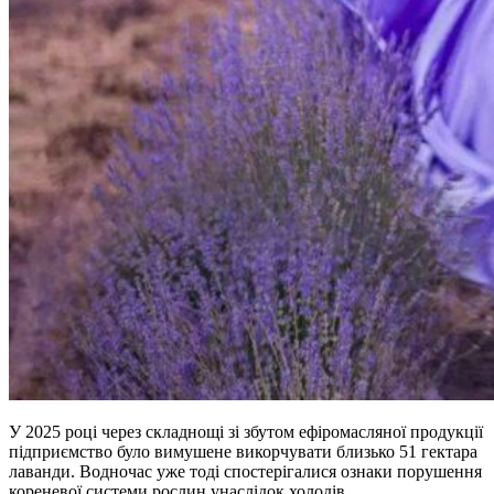
У 2025 році через складнощі зі збутом ефіромасляної продукції
підприємство було вимушене викорчувати близько 51 гектара
лаванди. Водночас уже тоді спостерігалися ознаки порушення
кореневої системи рослин унаслідок холодів.