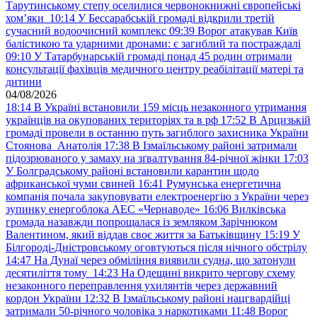
Тарутинському степу оселилися червонокнижні європейські
хом’яки
10:14
У Бессарабській громаді відкрили третій
сучасний водоочисний комплекс
09:39
Ворог атакував Київ
балістикою та ударними дронами: є загиблий та постраждалі
09:10
У Татарбунарській громаді понад 45 родин отримали
консультації фахівців медичного центру реабілітації матері та
дитини
04/08/2026
18:14
В Україні встановили 159 місць незаконного утримання
українців на окупованих територіях та в рф
17:52
В Арцизькій
громаді провели в останню путь загиблого захисника України
Стоянова Анатолія
17:38
В Ізмаїльському районі затримали
підозрюваного у замаху на зґвалтування 84-річної жінки
17:03
У Болградському районі встановили карантин щодо
африканської чуми свиней
16:41
Румунська енергетична
компанія почала закуповувати електроенергію з України через
зупинку енергоблока АЕС «Чернаводе»
16:06
Вилківська
громада назавжди попрощалася із земляком Зарічнюком
Валентином, який віддав своє життя за Батьківщину
15:19
У
Білгороді-Дністровському оговтуються після нічного обстрілу
14:47
На Дунаї через обміління виявили судна, що затонули
десятиліття тому
14:23
На Одещині викрито чергову схему
незаконного переправлення ухилянтів через державний
кордон України
12:32
В Ізмаїльському районі нацгвардійці
затримали 50-річного чоловіка з наркотиками
11:48
Ворог