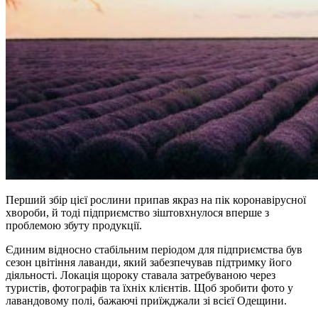
Перший збір цієї рослини припав якраз на пік коронавірусної
хвороби, й тоді підприємство зіштовхнулося вперше з
проблемою збуту продукції.
Єдиним відносно стабільним періодом для підприємства був
сезон цвітіння лаванди, який забезпечував підтримку його
діяльності. Локація щороку ставала затребуваною через
туристів, фотографів та їхніх клієнтів. Щоб зробити фото у
лавандовому полі, бажаючі приїжджали зі всієї Одещини.