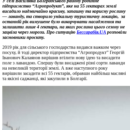
У селі Василівка Болградського району родинне
підприємство “Агропродукт”, яке на 55 гектарах землі
висадило надзвичайно красиву, запашну та корисну рослину
— лаванду, та створило унікальну туристичну локацію, за
останній рік вимушене було викорчувати насадження та
залишити лише 4 гектари, на яких рослина цього сезону не
зацвіла через морози.
Про ситуацію
Бессарабія.UA
розповіли
засновники проєкту.
2019 рік для сільського господарства видався важким через
посуху, й тоді директор підприємства “Агропродукт” Георгій
Іванович Калаянов вирішив втілити нову ідею та висадити
поле з лавандою. Спершу були висаджені різні сорти лаванди
на невеликій території землі. А вже наступного року
вирішили засадити всі 55 гектарів, обравши найбільш масляні
та якісні саджанці, які закупили в Болгарії.