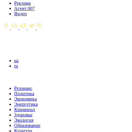
Реклама
Агент 007
Видео
ua
ru
Резонанс
Политика
Экономика
Энергетика
Криминал
Здоровье
Экология
Образование
Культура